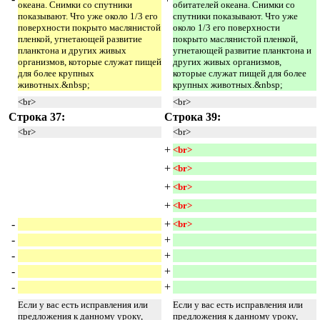
океана. Снимки со спутники
обитателей океана. Снимки со
показывают. Что уже около 1/3 его
спутники показывают. Что уже
поверхности покрыто маслянистой
около 1/3 его поверхности
пленкой, угнетающей развитие
покрыто маслянистой пленкой,
планктона и других живых
угнетающей развитие планктона и
организмов, которые служат пищей
других живых организмов,
для более крупных
которые служат пищей для более
животных.&nbsp;
крупных животных.&nbsp;
<br>
<br>
Строка 37:
Строка 39:
<br>
<br>
+
<br> 
+
<br> 
+
<br> 
+
<br> 
-
+
<br> 
-
+
-
+
-
+
-
+
Если у вас есть исправления или
Если у вас есть исправления или
предложения к данному уроку,
предложения к данному уроку,