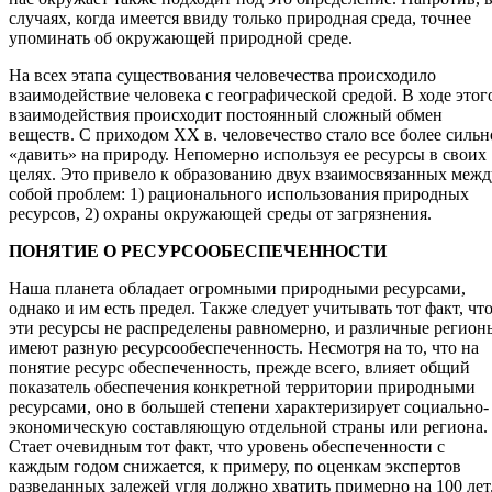
случаях, когда имеется ввиду только природная среда, точнее
упоминать об окружающей природной среде.
На всех этапа существования человечества происходило
взаимодействие человека с географической средой. В ходе этог
взаимодействия происходит постоянный сложный обмен
веществ. С приходом XX в. человечество стало все более сильн
«давить» на природу. Непомерно используя ее ресурсы в своих
целях. Это привело к образованию двух взаимосвязанных межд
собой проблем: 1) рационального использования природных
ресурсов, 2) охраны окружающей среды от загрязнения.
ПОНЯТИЕ О РЕСУРСООБЕСПЕЧЕННОСТИ
Наша планета обладает огромными природными ресурсами,
однако и им есть предел. Также следует учитывать тот факт, чт
эти ресурсы не распределены равномерно, и различные регион
имеют разную ресурсообеспеченность. Несмотря на то, что на
понятие ресурс обеспеченность, прежде всего, влияет общий
показатель обеспечения конкретной территории природными
ресурсами, оно в большей степени характеризирует социально-
экономическую составляющую отдельной страны или региона.
Стает очевидным тот факт, что уровень обеспеченности с
каждым годом снижается, к примеру, по оценкам экспертов
разведанных залежей угля должно хватить примерно на 100 лет