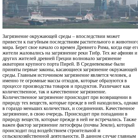
Загрязнение окружающей среды – впоследствии может
привести к пагубным последствиям растительного и животног
мира. Берет свое начало со времен Древнего Рима, когда еще ег
жители жаловались на загрязнение реки Тибр. Тех же афинян и
других жителей древней Греции волновало загрязнение
акватории крупного порта Пирей. В Средневековье были
приняты первые законы, касающиеся загрязнение окружающей
среды. Главным источником загрязнение является человек, а
именно те огромные массы отходов, которые образуются в
процессе производства товаров и продуктов. Различают как
количественное, так и качественное загрязнение.
Количественное загрязнение происходит при возвращении в
природу тех веществ, которые прежде в ней находились, однак
в гораздо меньших количествах, и соединениях. Качественное
загрязнение, в свою очередь. Происходит при попадании в
природу веществ, которые прежде в ней не встречались. Также
важен фактор загрязнение литосферы (почвы Земли), который
происходит под воздействием строительной и
сельскохозяйственной деятельности. В данном случае главным