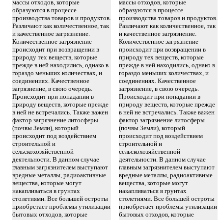
массы отходов, которые
массы отходов, которые
образуются в процессе
образуются в процессе
производства товаров и продуктов.
производства товаров и продуктов.
Различают как количественное, так
Различают как количественное, так
и качественное загрязнение.
и качественное загрязнение.
Количественное загрязнение
Количественное загрязнение
происходит при возвращении в
происходит при возвращении в
природу тех веществ, которые
природу тех веществ, которые
прежде в ней находились, однако в
прежде в ней находились, однако в
гораздо меньших количествах, и
гораздо меньших количествах, и
соединениях. Качественное
соединениях. Качественное
загрязнение, в свою очередь.
загрязнение, в свою очередь.
Происходит при попадании в
Происходит при попадании в
природу веществ, которые прежде
природу веществ, которые прежде
в ней не встречались. Также важен
в ней не встречались. Также важен
фактор загрязнение литосферы
фактор загрязнение литосферы
(почвы Земли), который
(почвы Земли), который
происходит под воздействием
происходит под воздействием
строительной и
строительной и
сельскохозяйственной
сельскохозяйственной
деятельности. В данном случае
деятельности. В данном случае
главным загрязнителем выступают
главным загрязнителем выступают
вредные металлы, радиоактивные
вредные металлы, радиоактивные
вещества, которые могут
вещества, которые могут
накапливаться в грунтах
накапливаться в грунтах
столетиями. Все большей остроты
столетиями. Все большей остроты
приобретает проблемы утилизации
приобретает проблемы утилизации
бытовых отходов, которые
бытовых отходов, которые