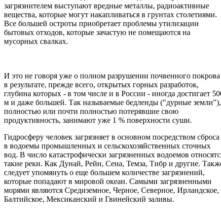
загрязнителем выступают вредные металлы, радиоактивные
вещества, которые могут накапливаться в грунтах столетиями.
Все большей остроты приобретает проблемы утилизации
бытовых отходов, которые зачастую не помещаются на
мусорных свалках.
И это не говоря уже о полном разрушении почвенного покрова
в результате, прежде всего, открытых горных разработок,
глубина которых - в том числе и в России - иногда достигает 50
м и даже большей. Так называемые бедленды ("дурные земли"),
полностью или почти полностью потерявшие свою
продуктивность, занимают уже 1 % поверхности суши.
Гидросферу человек загрязняет в основном посредством сброса
в водоемы промышленных и сельскохозяйственных сточных
вод. В число катастрофически загрязненных водоемов относятс
такие реки. Как Дунай, Рейн, Сена, Темза, Тибр и другие. Такж
следует упомянуть о еще большем количестве загрязнений,
которые попадают в мировой океан. Самыми загрязненными
морями являются Средиземное, Черное, Северное, Ирландское,
Балтийское, Мексиканский и Гвинейский заливы.