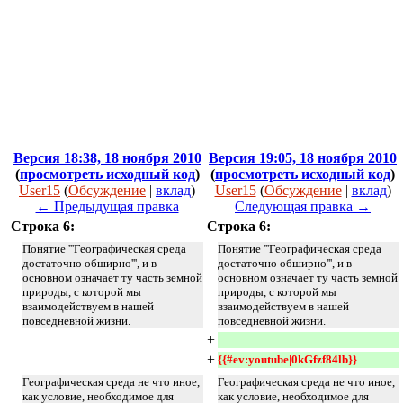
Версия 18:38, 18 ноября 2010
Версия 19:05, 18 ноября 2010
(
просмотреть исходный код
)
(
просмотреть исходный код
)
User15
(
Обсуждение
|
вклад
)
User15
(
Обсуждение
|
вклад
)
← Предыдущая правка
Следующая правка →
Строка 6:
Строка 6:
Понятие '''Географическая среда
Понятие '''Географическая среда
достаточно обширно''', и в
достаточно обширно''', и в
основном означает ту часть земной
основном означает ту часть земной
природы, с которой мы
природы, с которой мы
взаимодействуем в нашей
взаимодействуем в нашей
повседневной жизни.
повседневной жизни.
+
+
{{#ev:youtube|0kGfzf84lb}}
Географическая среда не что иное,
Географическая среда не что иное,
как условие, необходимое для
как условие, необходимое для