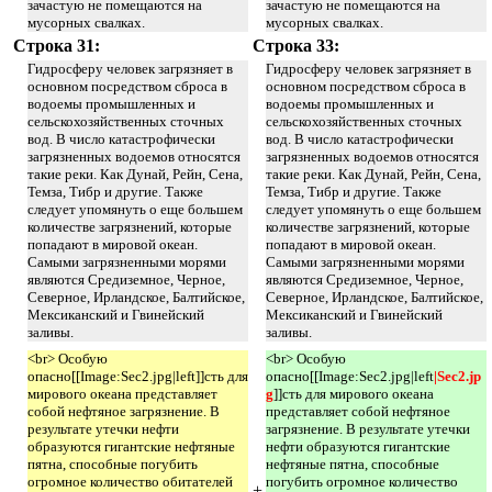
зачастую не помещаются на
зачастую не помещаются на
мусорных свалках.
мусорных свалках.
Строка 31:
Строка 33:
Гидросферу человек загрязняет в
Гидросферу человек загрязняет в
основном посредством сброса в
основном посредством сброса в
водоемы промышленных и
водоемы промышленных и
сельскохозяйственных сточных
сельскохозяйственных сточных
вод. В число катастрофически
вод. В число катастрофически
загрязненных водоемов относятся
загрязненных водоемов относятся
такие реки. Как Дунай, Рейн, Сена,
такие реки. Как Дунай, Рейн, Сена,
Темза, Тибр и другие. Также
Темза, Тибр и другие. Также
следует упомянуть о еще большем
следует упомянуть о еще большем
количестве загрязнений, которые
количестве загрязнений, которые
попадают в мировой океан.
попадают в мировой океан.
Самыми загрязненными морями
Самыми загрязненными морями
являются Средиземное, Черное,
являются Средиземное, Черное,
Северное, Ирландское, Балтийское,
Северное, Ирландское, Балтийское,
Мексиканский и Гвинейский
Мексиканский и Гвинейский
заливы.
заливы.
<br> Особую
<br> Особую
опасно[[Image:Sec2.jpg|left]]сть для
опасно[[Image:Sec2.jpg|left
|Sec2.jp
мирового океана представляет
g
]]сть для мирового океана
собой нефтяное загрязнение. В
представляет собой нефтяное
результате утечки нефти
загрязнение. В результате утечки
образуются гигантские нефтяные
нефти образуются гигантские
пятна, способные погубить
нефтяные пятна, способные
огромное количество обитателей
погубить огромное количество
-
+