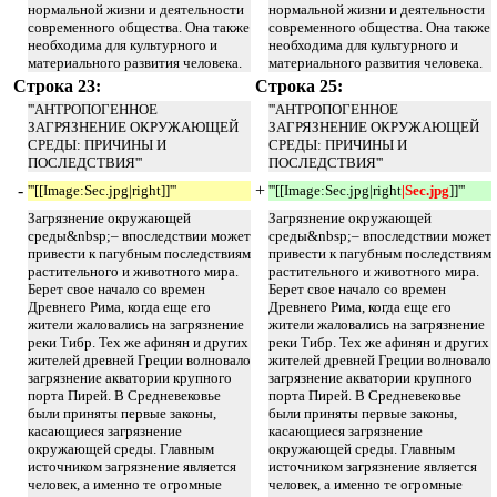
нормальной жизни и деятельности
нормальной жизни и деятельности
современного общества. Она также
современного общества. Она также
необходима для культурного и
необходима для культурного и
материального развития человека.
материального развития человека.
Строка 23:
Строка 25:
'''АНТРОПОГЕННОЕ
'''АНТРОПОГЕННОЕ
ЗАГРЯЗНЕНИЕ ОКРУЖАЮЩЕЙ
ЗАГРЯЗНЕНИЕ ОКРУЖАЮЩЕЙ
СРЕДЫ: ПРИЧИНЫ И
СРЕДЫ: ПРИЧИНЫ И
ПОСЛЕДСТВИЯ'''
ПОСЛЕДСТВИЯ'''
-
+
'''[[Image:Sec.jpg|right]]'''
'''[[Image:Sec.jpg|right
|Sec.jpg
]]'''
Загрязнение окружающей
Загрязнение окружающей
среды&nbsp;– впоследствии может
среды&nbsp;– впоследствии может
привести к пагубным последствиям
привести к пагубным последствиям
растительного и животного мира.
растительного и животного мира.
Берет свое начало со времен
Берет свое начало со времен
Древнего Рима, когда еще его
Древнего Рима, когда еще его
жители жаловались на загрязнение
жители жаловались на загрязнение
реки Тибр. Тех же афинян и других
реки Тибр. Тех же афинян и других
жителей древней Греции волновало
жителей древней Греции волновало
загрязнение акватории крупного
загрязнение акватории крупного
порта Пирей. В Средневековье
порта Пирей. В Средневековье
были приняты первые законы,
были приняты первые законы,
касающиеся загрязнение
касающиеся загрязнение
окружающей среды. Главным
окружающей среды. Главным
источником загрязнение является
источником загрязнение является
человек, а именно те огромные
человек, а именно те огромные