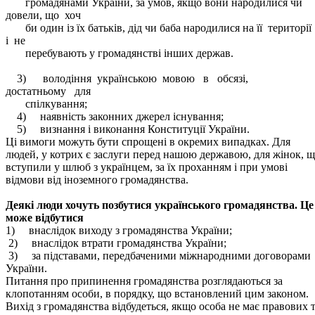
громадянами України, за умов, якщо вони народилися чи
довели, що хоч
би один із їх батьків, дід чи баба народилися на її території
і не
перебувають у громадянстві інших держав.
3) володіння українською мовою в обсязі,
достатньому для
спілкування;
4) наявність законних джерел існування;
5) визнання і виконання Конституції України.
Ці вимоги можуть бути спрощені в окремих випадках. Для
людей, у котрих є заслуги перед нашою державою, для жінок, 
вступили у шлюб з українцем, за їх проханням і при умові
відмови від іноземного громадянства.
Деякі люди хочуть позбутися українського громадянства. Це
може відбутися
1) внаслідок виходу з громадянства України;
2) внаслідок втрати громадянства України;
3) за підставами, передбаченими міжнародними договорами
України.
Питання про припинення громадянства розглядаються за
клопотанням особи, в порядку, що встановлений цим законом.
Вихід з громадянства відбудеться, якщо особа не має правових 