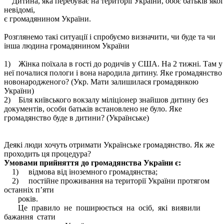
Дитина, яка перебуває на території України, обоє батьків якої
невідомі,
є громадянином України.
Розглянемо такі ситуації і спробуємо визначити, чи буде та чи
інша людина громадянином України
1) Жінка поїхала в гості до родичів у США. На 2 тижні. Там у
неї почалися пологи і вона народила дитину. Яке громадянство
новонародженого? (Укр. Мати залишилася громадянкою
України)
2) Біля київського вокзалу міліціонер знайшов дитину без
документів, особи батьків встановлено не було. Яке
громадянство буде в дитини? (Українське)
Деякі люди хочуть отримати Українське громадянство. Як же
проходить ця процедура?
Умовами прийняття до громадянства України є:
1) відмова від іноземного громадянства;
2) постійне проживання на території України протягом
останніх п’яти
років.
Це правило не поширюється на осіб, які виявили
бажання стати