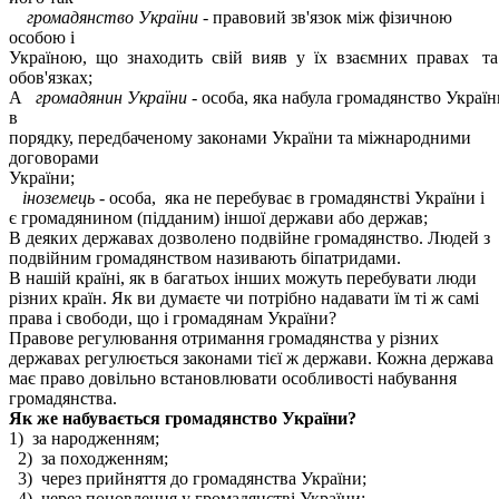
громадянство України
- правовий зв'язок між фізичною
особою і
Україною, що знаходить свій вияв у їх взаємних правах та
обов'язках;
А
громадянин України
- особа, яка набула громадянство Україн
в
порядку, передбаченому законами України та міжнародними
договорами
України;
іноземець -
особа, яка не перебуває в громадянстві України і
є громадянином (підданим) іншої держави або держав;
В деяких державах дозволено подвійне громадянство. Людей з
подвійним громадянством називають біпатридами.
В нашій країні, як в багатьох інших можуть перебувати люди
різних країн. Як ви думаєте чи потрібно надавати їм ті ж самі
права і свободи, що і громадянам України?
Правове регулювання отримання громадянства у різних
державах регулюється законами тієї ж держави. Кожна держава
має право довільно встановлювати особливості набування
громадянства.
Як же набувається громадянство України?
1) за народженням;
2) за походженням;
3) через прийняття до громадянства України;
4) через поновлення у громадянстві України;