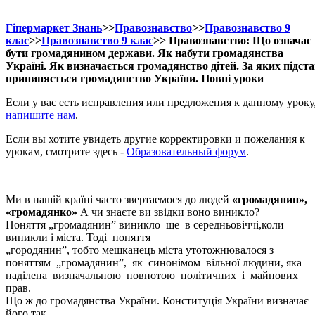
Гіпермаркет Знань
>>
Правознавство
>>
Правознавство 9
клас
>>
Правознавство 9 клас
>> Правознавство: Що означає
бути громадянином держави. Як набути громадянства
Україні. Як визначається громадянство дітей. За яких підст
припиняється громадянство України. Повні уроки
Если у вас есть исправления или предложения к данному уроку
напишите нам
.
Если вы хотите увидеть другие корректировки и пожелания к
урокам, смотрите здесь -
Образовательный форум
.
Ми в нашій країні часто звертаемося до людей
«громадянин»,
«громадянко»
А чи знаєте ви звідки воно виникло?
Поняття „громадянин” виникло ще в середньовіччі,коли
виникли і міста. Тоді поняття
„городянин”, тобто мешканець міста утотожнювалося з
поняттям „громадянин”, як синонімом вільної людини, яка
наділена визначальною повнотою політичних і майнових
прав.
Що ж до громадянства України. Конституція України визначає
його так