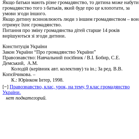
Якщо батьки мають різне громадянство, то дитина може набути
громадянство того з батьків, який буде про це клопотати, за
умови згоди іншого.
Якщо дитину всиновлюють люди з іншим громадянством – вон
отримує їхнє громадянство.
Питання про зміну громадянства дітей старше 14 років
вирішуються зі згоди дитини.
Конституція України
Закон України “Про громадянство України”
Правознавство: Навчальний посібник / В.І. Бобир, С.Е.
Демський, А.М.
Колодій (керівник авт. колективу) та ін.; За ред. В.В.
Копєйчикова. –
К.: Юрінком Інтер, 1998.
[
−
]
Правознавство, клас, урок, на тему, 9 клас громадянство
України.
нет подкатегорий.