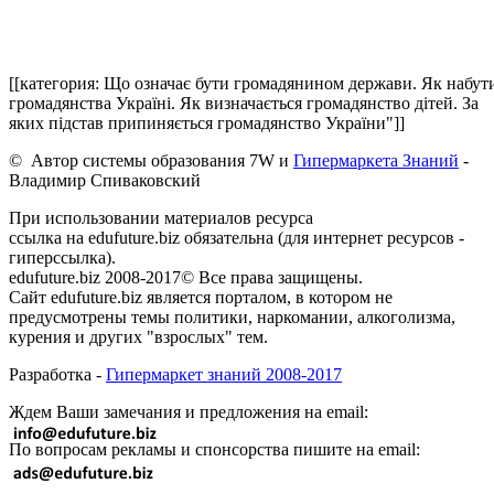
[[категория: Що означає бути громадянином держави. Як набут
громадянства Україні. Як визначається громадянство дітей. За
яких підстав припиняється громадянство України"]]
© Автор системы образования 7W и
Гипермаркета Знаний
-
Владимир Спиваковский
При использовании материалов ресурса
ссылка на edufuture.biz обязательна (для интернет ресурсов -
гиперссылка).
edufuture.biz 2008-2017© Все права защищены.
Сайт edufuture.biz является порталом, в котором не
предусмотрены темы политики, наркомании, алкоголизма,
курения и других "взрослых" тем.
Разработка -
Гипермаркет знаний 2008-2017
Ждем Ваши замечания и предложения на email:
По вопросам рекламы и спонсорства пишите на email: