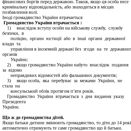
фінансових боргів перед державою. Також, якщо ця особа несе
кримінальну відповідальність, або знаходиться в місцях
позбавлення волі.
Іноді громадянство України втрачаеться
Громадянство України втрачається :
1) внаслідок вступу особи на військову службу, службу
безпеки, в
поліцію, органи юстиції або в інші органи державної
влади та
управління в іноземній державі без згоди на те державни
органів
України;
2) якщо громадянство України набуто внаслідок подання
за відомо
неправдивих відомостей або фальшивих документів;
3) якщо особа, яка перебуває за межами України, не
стала на
консульський облік протягом п’яти років.
Громадянство України втрачається з дня видання указу
Президента
України.
Що ж до громадянства дітей.
Якщо батьки дитини змінюють громадянство, то діти до 14 рок
автоматично отримують те саме громадянство що й батьки.