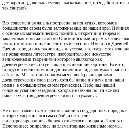
демократии (довольно смелое высказывание, но я действитель
так считаю).
Вся современная жизнь построена на понятиях, которые в
большинстве своем были заложены еще до нашей эры. Начиная
с основных математических понятий, открытий и теорем и
заканчивая теми же самыми Олимпийскими играми. Отдельны
пунктом можно и нужно считать искусство. Именно в Древней
Греции зародились такие виды исусства, как театр, стихотворн
и прозаическая литература, изобразительное искусство,
великолеными творениями которого являются как
древнегреческие статуи, так и красивейшие картины. Все это,
иногда в измененном или дополненном виде, окружает нас и п
сей день. Мы активно пользуемся в воей речи корными
древнегреческих слов (взять хотя бы названия наук или наши
имена, в большинстве своем греческие). Небо над нашей
головой усыпано звездами, которые названы почти все без
нашего участия древнегреческими пастухами…
Не стоит забывать, что эллины жили в государствах, порядок в
которых удерживался сам собой, а не за счет
гипертрофированного бюрократического аппарата. Законы на
Пелопоннесе опирались на элементарные жизненые нормы,