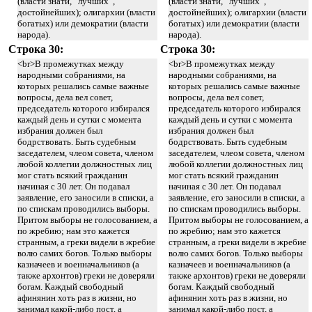
(власти знати, “лучших”,
(власти знати, “лучших”,
достойнейших); олигархии (власти
достойнейших); олигархии (власти
богатых) или демократии (власти
богатых) или демократии (власти
народа).
народа).
Строка 30:
Строка 30:
<br>В промежутках между
<br>В промежутках между
народными собраниями, на
народными собраниями, на
которых решались самые важные
которых решались самые важные
вопросы, дела вел совет,
вопросы, дела вел совет,
председатель которого избирался
председатель которого избирался
каждый день и сутки с момента
каждый день и сутки с момента
избрания должен был
избрания должен был
бодрствовать. Быть судебным
бодрствовать. Быть судебным
заседателем, члеом совета, членом
заседателем, члеом совета, членом
любой коллегии должностных лиц
любой коллегии должностных лиц
мог стать всякий гражданин
мог стать всякий гражданин
начиная с 30 лет. Он подавал
начиная с 30 лет. Он подавал
заявление, его заносили в списки, а
заявление, его заносили в списки, а
по спискам проводились выборы.
по спискам проводились выборы.
Притом выборы не голосованием, а
Притом выборы не голосованием, а
по жребию; нам это кажется
по жребию; нам это кажется
странным, а греки видели в жребие
странным, а греки видели в жребие
волю самих богов. Только выборы
волю самих богов. Только выборы
казначеев и военначальников (а
казначеев и военначальников (а
также архонтов) греки не доверяли
также архонтов) греки не доверяли
богам. Каждый свободный
богам. Каждый свободный
афинянин хоть раз в жизни, но
афинянин хоть раз в жизни, но
занимал какой-либо пост, а
занимал какой-либо пост, а