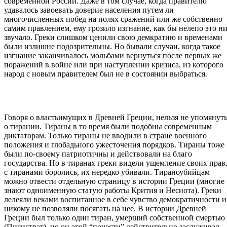
современной России. Даже в том случае, когда правителю
удавалось завоевать доверие населения путем ли
многочисленных побед на полях сражений или же собственно
самим правлением, ему грозило изгнание, как бы нелепо это н
звучало. Греки слишком ценили свою демкратию и временами
были излишне подозрительны. Но бывали случаи, когда такое
изгнание заканчивалось мольбами вернуться после первых же
поражений в войне или при наступлении кризиса, из которого
народ с новым правителем был не в состоянии выбраться.
Говоря о властьимущих в Древней Греции, нельзя не упомянут
о тирании. Тираны в то время были подобны современным
диктаторам. Только тираны не вводили в стране военного
положения и глобадьного ужесточения порядков. Тираны тоже
были по-своему патриотичны и действовали на благо
государства. Но в тиранах греки видели ущемление своих прав
с тиранами боролись, их нередко убивали. Тираноубийцам
можно отвести отдельную страницу в истории Греции (многие
знают одноименную статую работы Крития и Несиота). Греки
лелеяли веками воспитанное в себе чувство демократичности и
никому не позволяли посягать на нее. В истории Древней
Греции был только один тиран, умерший собственной смертью
(Писистрат), но он этой “почести” действительно заслуживал.