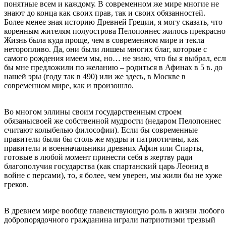
понятные всем и каждому. В современном же мире многие не
знают до конца как своих прав, так и своих обязанностей.
Более менее зная историю Древней Греции, я могу сказать, что
коренным жителям полуострова Пелопоннес жилось прекрасно
Жизнь была куда проще, чем в современном мире и текла
неторопливо. Да, они были лишеы многих благ, которые с
самого рождения имеем мы, но… не знаю, что бы я выбрал, есл
бы мне предложили по желанию – родиться в Афинах в 5 в. до
нашей эры (году так в 490) или же здесь, в Москве в
современном мире, как и произошло.
Во многом эллины своим государственным строем
обязанысвоей же собственной мудрости (недаром Пелопоннес
считают колыбелью философии). Если бы современные
правители были бы столь же мудры и патриотичны, как
правители и военначальники древних Афин или Спарты,
готовые в любой момент принести себя в жертву ради
благополучия государства (как спартанский царь Леонид в
войне с персами), то, я более, чем уверен, мы жили бы не хуже
греков.
В древнем мире вообще главенствующую роль в жизни любого
добропорядочного гражданина играли патриотизми трезвый