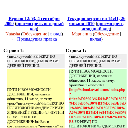
Версия 12:53, 4 сентября
Текущая версия на 14:41, 26
2009
(
просмотреть исходный
января 2010
(
просмотреть
код
)
исходный код
)
Natasha
(
Обсуждение
|
вклад
)
Марианна
(
Обсуждение
|
← Предыдущая правка
вклад
)
Строка 1:
Строка 1:
<metakeywords>РЕФЕРАТ ПО
<metakeywords>РЕФЕРАТ ПО
ПОЛИТОЛОГИИ,ДЕМОКРАТИЯ
ПОЛИТОЛОГИИ,ДЕМОКРАТИЯ
ДРЕВНЕЙ ГРЕЦИИ.
ДРЕВНЕЙ ГРЕЦИИ.
ПУТИ И ВОЗМОЖНОСТИ
ДОСТИЖЕНИЯ, человек и
общество, 11 класс, на тему,
урок</metakeywords>
ПУТИ И ВОЗМОЖНОСТИ
[http://school.xvatit.com/index.php
ДОСТИЖЕНИЯ, человек и
?
общество, 11 класс, на тему,
title=%D0%9A%D0%B0%D1%82
урок</metakeywords>РЕФЕРАТ ПО
%D0%B5%D0%B3%D0%BE%D
ПОЛИТОЛОГИИ<br>ДЕМОКРАТИ
1%80%D0%B8%D1%8F:%D0%
Я ДРЕВНЕЙ ГРЕЦИИ.<br>ПУТИ И
A0%D0%B5%D1%84%D0%B5%
ВОЗМОЖНОСТИ
D1%80%D0%B0%D1%82%D0%
ДОСТИЖЕНИЯ<br>Все в
B8 
РЕФЕРАТ
] 
ПО
современном мире “помешаны” на
ПОЛИТОЛОГИИ<br>ДЕМОКРАТИ