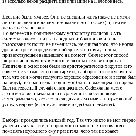
за есколько веков расцвета цивилизации на Пелопоннесе.
Древние были мудрее. Они не спешили жить (даже не имели
летоисчисления в нашем понимании этого слова) и, тем не
менее, всё успевали.
Но вернемся к политическому устройству полисов. Суть
системы голосования за народных избранников или на
голосованиях почти не изменилась, не считая того, что иногда
древние греки определяли победителя по шуму толпы,
приветствующей вышедшего на помост. Сейчас этот способ
широко используется в многочисленных телевикторинах.
Павители в основном были из аристократических кругов (это
совсем не указывает на олигархию, наоборот, это объясняется
тем, что они могли получить хорошее образование и всегда бы
на виду), но правитель вполне мог быть и выходцем из народа.
Был интересный случай с назначением Софокла на место
афинского военначальника в сражении с восставшими
самосцами за то, что его последняя драма имела потрясающий
успех в народе (кстати, афиняне тогда были разбиты).
Выборы проводились каждый год. Так что никто не мог твердо
укрепиться у власти, и народ мог на законных основаниях
поменять неугодного ему правителя, чего так не хваает