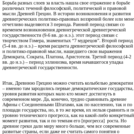
Борьба разных слоев за власть нашла свое отражение в борьбе
различных течений философской, политической и правовой
мысли Древней Греции. В истории возникновения и развития
древнегреческих политико-правовых воззрений более или мене
отчетливо выделяются 3 периода. Ранний период связан со
временем возникновения древнегреческой древнегреческой
государственности (9-6 вв. до н.э.). этот период связан с
творчеством Гомера, знаменитых “7 мудрецов”. Второй период
(5-4 вв. до н.э.) – время расцвета древнегреческой философской
и политико-правовой мысли, нашедшего свои выражения
Демократа, Сократа, Платона, Аристотеля. Третий период (4-2
вв. до н.э.) – период эллинизма, время начавшегося упадка
древнегреческой государственности.
Итак, Древнюю Грецию можно считать колыбелью демократии
– именно там зародились первые демократические государства,
уровня развития которых мало кто может достигнуть в
современном мире. Да, конечно, трудно сравнивать древние
Афины с Соединенными Штатами, как по населению, так и по
площади государства, но, в то же время, их нельзя сравнить и п
уровню технического прогресса, как на какой-либо конкретный
момент развития, так и по темпам его [прогресса] роста. Но
древние греки дали миру много больше, чем все современные
развитые страны, если даже не считать самого понятия о