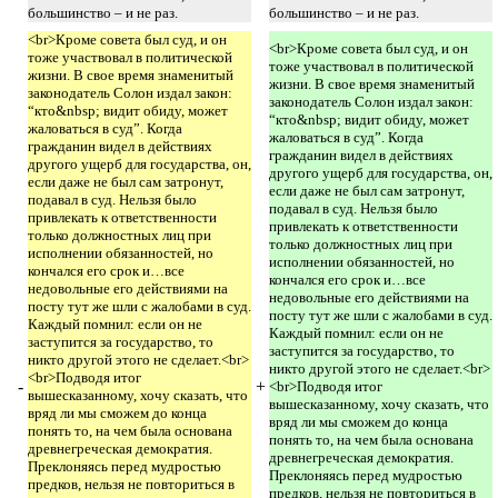
большинство – и не раз.
большинство – и не раз.
<br>Кроме совета был суд, и он
<br>Кроме совета был суд, и он
тоже участвовал в политической
тоже участвовал в политической
жизни. В свое время знаменитый
жизни. В свое время знаменитый
законодатель Солон издал закон:
законодатель Солон издал закон:
“кто&nbsp; видит обиду, может
“кто&nbsp; видит обиду, может
жаловаться в суд”. Когда
жаловаться в суд”. Когда
гражданин видел в действиях
гражданин видел в действиях
другого ущерб для государства, он,
другого ущерб для государства, он,
если даже не был сам затронут,
если даже не был сам затронут,
подавал в суд. Нельзя было
подавал в суд. Нельзя было
привлекать к ответственности
привлекать к ответственности
только должностных лиц при
только должностных лиц при
исполнении обязанностей, но
исполнении обязанностей, но
кончался его срок и…все
кончался его срок и…все
недовольные его действиями на
недовольные его действиями на
посту тут же шли с жалобами в суд.
посту тут же шли с жалобами в суд.
Каждый помнил: если он не
Каждый помнил: если он не
заступится за государство, то
заступится за государство, то
никто другой этого не сделает.<br>
никто другой этого не сделает.<br>
<br>Подводя итог
-
+
<br>Подводя итог
вышесказанному, хочу сказать, что
вышесказанному, хочу сказать, что
вряд ли мы сможем до конца
вряд ли мы сможем до конца
понять то, на чем была основана
понять то, на чем была основана
древнегреческая демократия.
древнегреческая демократия.
Преклоняясь перед мудростью
Преклоняясь перед мудростью
предков, нельзя не повториться в
предков, нельзя не повториться в