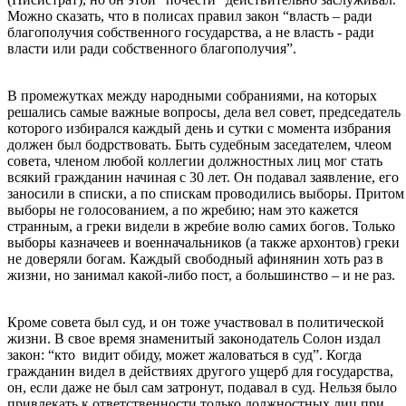
Можно сказать, что в полисах правил закон “власть – ради
благополучия собственного государства, а не власть - ради
власти или ради собственного благополучия”.
В промежутках между народными собраниями, на которых
решались самые важные вопросы, дела вел совет, председатель
которого избирался каждый день и сутки с момента избрания
должен был бодрствовать. Быть судебным заседателем, члеом
совета, членом любой коллегии должностных лиц мог стать
всякий гражданин начиная с 30 лет. Он подавал заявление, его
заносили в списки, а по спискам проводились выборы. Притом
выборы не голосованием, а по жребию; нам это кажется
странным, а греки видели в жребие волю самих богов. Только
выборы казначеев и военначальников (а также архонтов) греки
не доверяли богам. Каждый свободный афинянин хоть раз в
жизни, но занимал какой-либо пост, а большинство – и не раз.
Кроме совета был суд, и он тоже участвовал в политической
жизни. В свое время знаменитый законодатель Солон издал
закон: “кто видит обиду, может жаловаться в суд”. Когда
гражданин видел в действиях другого ущерб для государства,
он, если даже не был сам затронут, подавал в суд. Нельзя было
привлекать к ответственности только должностных лиц при