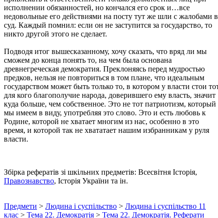
исполнении обязанностей, но кончался его срок и…все
недовольные его действиями на посту тут же шли с жалобами в
суд. Каждый помнил: если он не заступится за государство, то
никто другой этого не сделает.
Подводя итог вышесказанному, хочу сказать, что вряд ли мы
сможем до конца понять то, на чем была основана
древнегреческая демократия. Преклоняясь перед мудростью
предков, нельзя не повториться в том плане, что идеальным
государством может быть только то, в котором у власти стои тот
для кого благополучие народа, доверившего ему власть, значит
куда больше, чем собственное. Это не тот патриотизм, который
мы имеем в виду, употребляя это слово. Это и есть любовь к
Родине, которой не хватает многим из нас, особенно в это
время, и которой так не хвататает нашим избранникам у руля
власти.
Збірка рефератів зі шкільних предметів: Всесвітня Історія,
Правознавство
, Історія України та ін.
Предмети
>
Людина і суспільство
>
Людина і суспільство 11
клас
>
Тема 22. Демократія
>
Тема 22. Демократія. Реферати