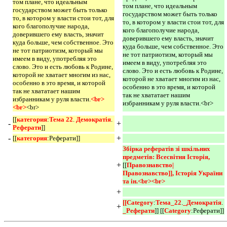
том плане, что идеальным
том плане, что идеальным
государством может быть только
государством может быть только
то, в котором у власти стои тот, для
то, в котором у власти стои тот, для
кого благополучие народа,
кого благополучие народа,
доверившего ему власть, значит
доверившего ему власть, значит
куда больше, чем собственное. Это
куда больше, чем собственное. Это
не тот патриотизм, который мы
не тот патриотизм, который мы
имеем в виду, употребляя это
имеем в виду, употребляя это
слово. Это и есть любовь к Родине,
слово. Это и есть любовь к Родине,
которой не хватает многим из нас,
которой не хватает многим из нас,
особенно в это время, и которой
особенно в это время, и которой
так не хвататает нашим
так не хвататает нашим
избранникам у руля власти.
<br>
избранникам у руля власти.<br>
<br>
<br>
[[
категория
:
Тема 22
.
Демократія
.
-
+
Реферати
]]
-
+
[[
категория
:Реферати]]
Збірка рефератів зі шкільних 
предметів: Всесвітня Історія, 
+
[[
Правознавство|
Правознавство]], Історія України 
та ін.<br><br> 
+
[[Category
:
Тема_22
.
_Демократія
.
+
_Реферати
]] [[
Category
:Реферати]]