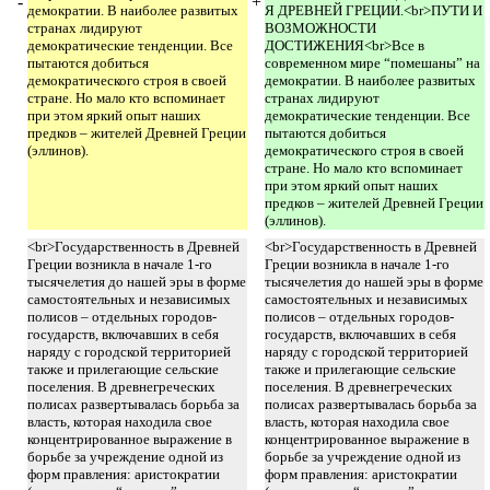
-
+
демократии. В наиболее развитых
Я ДРЕВНЕЙ ГРЕЦИИ.<br>ПУТИ И
странах лидируют
ВОЗМОЖНОСТИ
демократические тенденции. Все
ДОСТИЖЕНИЯ<br>Все в
пытаются добиться
современном мире “помешаны” на
демократического строя в своей
демократии. В наиболее развитых
стране. Но мало кто вспоминает
странах лидируют
при этом яркий опыт наших
демократические тенденции. Все
предков – жителей Древней Греции
пытаются добиться
(эллинов).
демократического строя в своей
стране. Но мало кто вспоминает
при этом яркий опыт наших
предков – жителей Древней Греции
(эллинов).
<br>Государственность в Древней
<br>Государственность в Древней
Греции возникла в начале 1-го
Греции возникла в начале 1-го
тысячелетия до нашей эры в форме
тысячелетия до нашей эры в форме
самостоятельных и независимых
самостоятельных и независимых
полисов – отдельных городов-
полисов – отдельных городов-
государств, включавших в себя
государств, включавших в себя
наряду с городской территорией
наряду с городской территорией
также и прилегающие сельские
также и прилегающие сельские
поселения. В древнегреческих
поселения. В древнегреческих
полисах развертывалась борьба за
полисах развертывалась борьба за
власть, которая находила свое
власть, которая находила свое
концентрированное выражение в
концентрированное выражение в
борьбе за учреждение одной из
борьбе за учреждение одной из
форм правления: аристократии
форм правления: аристократии