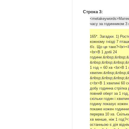
Строка 3:
<metakeywords>Матема
часу за годинником 3
165*. Загадки. 1) Росте
кожному гнізді 7 пташе
б'є. Що це таке?<br><b
<br>В 1 добі 24
години.&nbsp;&nbsp;&
&nbsp;&nbsp;&nbsp;&
1 год = 60 хв <br>В 1 
хвилин.&nbsp;&nbsp;
&nbsp;&nbsp;&nbsp;&n
с<br>В 1 хвилині 60 
добу годинна стрілка 
повний оберт за 1 год
скільки годин і хвили
годину показує кожен
покаже кожен годинник
перерва 10 хв. Скільк
хв менше, ніж 1 год?<
останньою є дія відні