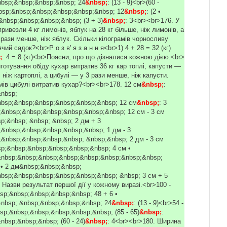
bsp;&nbsp;&nbsp;&nbsp; 24
&nbsp;
: (13 - 9)<br>(60 -
bsp;&nbsp;&nbsp;&nbsp;&nbsp;&nbsp; 12
&nbsp;
: (2 •
&nbsp;&nbsp;&nbsp;&nbsp; (3 + 3)
&nbsp;
: З<br><br>176. У
ривезли 4 кг лимонів, яблук на 28 кг більше, ніж лимонів, а
рази менше, ніж яблук. Скільки кілограмів чорносливу
чий садок?<br>Р о з в' я з а н н я<br>1) 4 + 28 = 32 (кг)
;
: 4 = 8 (кг)<br>Поясни, про що дізналися кожною дією.<br>
готування обіду кухар витратив 36 кг кар топлі, капусти —
 ніж картоплі, а цибулі — у 3 рази менше, ніж капусти.
мів цибулі витратив кухар?<br><br>178. 12 см
&nbsp;
:
nbsp;
bsp;&nbsp;&nbsp;&nbsp;&nbsp;&nbsp; 12 см
&nbsp;
: 3
&nbsp;&nbsp;&nbsp;&nbsp;&nbsp;&nbsp; 12 см - 3 см
p;&nbsp; &nbsp; &nbsp; 2 дм + 3
&nbsp;&nbsp;&nbsp;&nbsp;&nbsp; 1 дм - 3
&nbsp;&nbsp;&nbsp;&nbsp; &nbsp;&nbsp; 2 дм - 3 см
p;&nbsp;&nbsp;&nbsp;&nbsp;&nbsp; 4 см •
nbsp;&nbsp;&nbsp;&nbsp;&nbsp;&nbsp;&nbsp;&nbsp;
 • 2 дм&nbsp;&nbsp;&nbsp;
bsp;&nbsp;&nbsp;&nbsp;&nbsp;&nbsp; &nbsp; 3 см + 5
Назви результат першої дії у кожному виразі.<br>100 -
bsp;&nbsp;&nbsp;&nbsp;&nbsp; 48 + 6 •
nbsp; &nbsp;&nbsp;&nbsp;&nbsp; 24
&nbsp;
: (13 - 9)<br>54 -
bsp;&nbsp;&nbsp;&nbsp;&nbsp;&nbsp; (85 - 65)
&nbsp;
:
nbsp;&nbsp;&nbsp; (60 - 24)
&nbsp;
: 4<br><br>180. Ширина