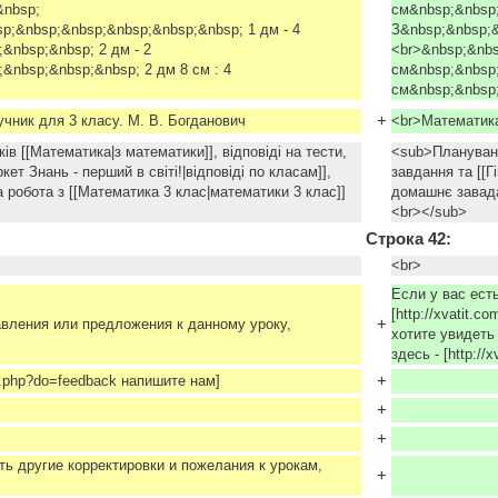
&nbsp;
см&nbsp;&nbsp;
p;&nbsp;&nbsp;&nbsp;&nbsp;&nbsp; 1 дм - 4
З&nbsp;&nbsp;
&nbsp;&nbsp; 2 дм - 2
<br>&nbsp;&nbs
&nbsp;&nbsp;&nbsp; 2 дм 8 см : 4
см&nbsp;&nbsp;
см&nbsp;&nbsp;
+
учник для 3 класу. М. В. Богданович
<br>Математика
в [[Математика|з математики]], відповіді на тести,
<sub>Планування
кет Знань - перший в світі!|відповіді по класам]],
завдання та [[Г
 робота з [[Математика 3 клас|математики 3 клас]]
домашнє завада
<br></sub>
Строка 42:
<br>
Если у вас ест
[http://xvatit.
+
авления или предложения к данному уроку,
хотите увидеть
здесь - [http:/
+
dex.php?do=feedback напишите нам]
+
+
ть другие корректировки и пожелания к урокам,
+