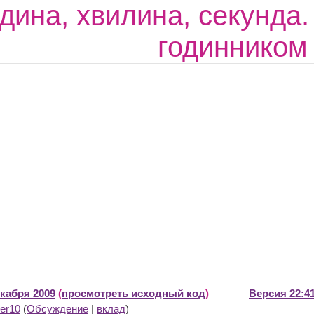
одина, хвилина, секунда
годинником
екабря 2009
(
просмотреть исходный код
)
Версия 22:41
er10
(
Обсуждение
|
вклад
)