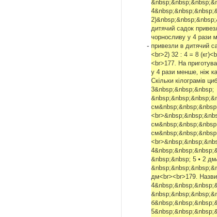
&nbsp;&nbsp;&nbsp;&nbs
4&nbsp;&nbsp;&nbsp;&n
2)&nbsp;&nbsp;&nbsp;&
дитячий садок привезл
чорносливу у 4 рази м
-
привезли в дитячий сад
<br>2) 32 : 4 = 8 (кг
<br>177. На приготува
у 4 рази менше, ніж к
Скільки кілограмів ци
3&nbsp;&nbsp;&nbsp;
&nbsp;&nbsp;&nbsp;&n
см&nbsp;&nbsp;&nbsp;
<br>&nbsp;&nbsp;&nbs
см&nbsp;&nbsp;&nbsp;
см&nbsp;&nbsp;&nbsp;
<br>&nbsp;&nbsp;&nbs
4&nbsp;&nbsp;&nbsp;
&nbsp;&nbsp; 5 • 2 д
&nbsp;&nbsp;&nbsp;&n
дм<br><br>179. Назви 
4&nbsp;&nbsp;&nbsp;&
&nbsp;&nbsp;&nbsp;&nbs
б&nbsp;&nbsp;&nbsp;&n
5&nbsp;&nbsp;&nbsp;&n