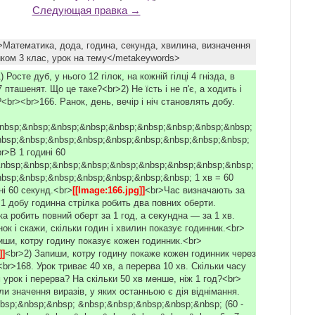
Следующая правка →
Математика, дода, година, секунда, хвилина, визначення
иком 3 клас, урок на тему</metakeywords>
) Росте дуб, у нього 12 гілок, на кожній гілці 4 гнізда, в
7 пташенят. Що це таке?<br>2) Не їсть і не п'є, а ходить і
?<br><br>166. Ранок, день, вечір і ніч становлять добу.
nbsp;&nbsp;&nbsp;&nbsp;&nbsp;&nbsp;&nbsp;&nbsp;&nbsp;
bsp;&nbsp;&nbsp;&nbsp;&nbsp;&nbsp;&nbsp;&nbsp;&nbsp;
br>В 1 годині 60
nbsp;&nbsp;&nbsp;&nbsp;&nbsp;&nbsp;&nbsp;&nbsp;&nbsp;
bsp;&nbsp;&nbsp;&nbsp;&nbsp;&nbsp;&nbsp; 1 хв = 60
ні 60 секунд.<br>
[[Image:166.jpg]]
<br>Час визначають за
1 добу годинна стрілка робить два повних оберти.
а робить повний оберт за 1 год, а секундна — за 1 хв.
к і скажи, скільки годин і хвилин показує годинник.<br>
иши, котру годину показує кожен годинник.<br>
]]
<br>2) Запиши, котру годину покаже кожен годинник через
br>168. Урок триває 40 хв, а перерва 10 хв. Скільки часу
урок і перерва? На скільки 50 хв менше, ніж 1 год?<br>
и значення виразів, у яких останньою є дія віднімання.
&nbsp;&nbsp;&nbsp; &nbsp;&nbsp;&nbsp;&nbsp;&nbsp; (60 -