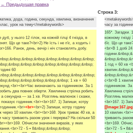
← Предыдущая правка
Строка 3:
тика, дода, година, секунда, хвилина, визначення
<metakeywords>
 клас, урок на тему</metakeywords>
часу за годинн
165*. Загадки. 1
 дуб, у нього 12 гілок, на кожній гілці 4 гнізда, в
кожному гнізді 
нят. Що це таке?<br>2) Не їсть і не п'є, а ходить і
б'є. Що це таке
r>166. Ранок, день, вечір і ніч становлять добу.
<br>В 1 добі 24
години.&nbsp;&
nbsp;&nbsp;&nbsp;&nbsp;&nbsp;&nbsp;&nbsp;&nbsp;
&nbsp;&nbsp;&n
nbsp;&nbsp;&nbsp;&nbsp;&nbsp;&nbsp;&nbsp;&nbsp;
1 год = 60 хв <
годині 60
хвилин.&nbsp;&
&nbsp;&nbsp;&nbsp;&nbsp;&nbsp;&nbsp;&nbsp;&nbsp;
&nbsp;&nbsp;&n
bsp;&nbsp;&nbsp;&nbsp;&nbsp;&nbsp; 1 хв = 60
с<br>В 1 хвили
секунд.<br><br>Час визначають за годинником. За 1
годинником. За 
робить два повних оберти. Хвилинна стрілка робить
Хвилинна стрілк
, а секундна — за 1 хв. Розглянь малюнок і скажи,
Розглянь малюно
н показує годинник.<br><br>167. 1) Запиши, котру
<br>167. 1) Зап
 годинник.<br>
<br>
<br>2) Запиши, котру годину
[[Image:167.jpg
 через 10 хвилин.<br><br>168. Урок триває 40 хв, а
10 хвилин.<br><
и часу тривають разом урок і перерва? На скільки 50
тривають разом 
br><br>169. Обчисли значення виразів, у яких
<br>169. Обчисл
мання.<br>72 - 5 • 8&nbsp;&nbsp;&nbsp;
<br>72 - 5 • 8