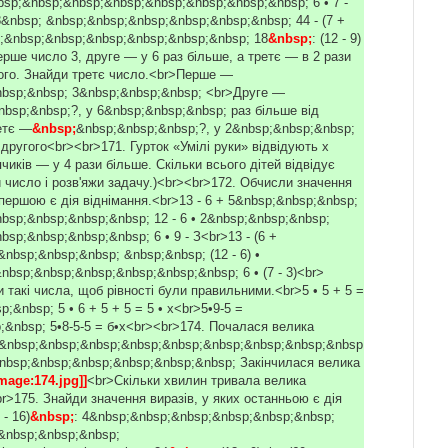
bsp;&nbsp;&nbsp;&nbsp;&nbsp;&nbsp;&nbsp;&nbsp; 6 • 7 -
8&nbsp; &nbsp;&nbsp;&nbsp;&nbsp;&nbsp;&nbsp; 44 - (7 +
;&nbsp;&nbsp;&nbsp;&nbsp;&nbsp;&nbsp; 18
&nbsp;
: (12 - 9)
рше число 3, друге — у 6 раз більше, а третє — в 2 рази
ого. Знайди третє число.<br>Перше —
bsp;&nbsp; 3&nbsp;&nbsp;&nbsp; <br>Друге —
nbsp;&nbsp;?, у 6&nbsp;&nbsp;&nbsp; раз більше від
етє —
&nbsp;
&nbsp;&nbsp;&nbsp;?, у 2&nbsp;&nbsp;&nbsp;
другого<br><br>171. Гурток «Умілі руки» відвідують х
пчиків — у 4 рази більше. Скільки всього дітей відвідує
 число і розв'яжи задачу.)<br><br>172. Обчисли значення
 першою є дія віднімання.<br>13 - 6 + 5&nbsp;&nbsp;&nbsp;
bsp;&nbsp;&nbsp;&nbsp; 12 - 6 • 2&nbsp;&nbsp;&nbsp;
sp;&nbsp;&nbsp;&nbsp; 6 • 9 - З<br>13 - (6 +
nbsp;&nbsp;&nbsp; &nbsp;&nbsp; (12 - 6) •
nbsp;&nbsp;&nbsp;&nbsp;&nbsp;&nbsp; 6 • (7 - 3)<br>
 такі числа, щоб рівності були правильними.<br>5 • 5 + 5 =
p;&nbsp; 5 • 6 + 5 + 5 = 5 • х<br>5•9-5 =
;&nbsp; 5•8-5-5 = б•х<br><br>174. Почалася велика
&nbsp;&nbsp;&nbsp;&nbsp;&nbsp;&nbsp;&nbsp;&nbsp;&nbsp
nbsp;&nbsp;&nbsp;&nbsp;&nbsp;&nbsp; Закінчилася велика
Image:174.jpg]]
<br>Скільки хвилин тривала велика
r>175. Знайди значення виразів, у яких останньою є дія
- 16)
&nbsp;
: 4&nbsp;&nbsp;&nbsp;&nbsp;&nbsp;&nbsp;
2&nbsp;&nbsp;&nbsp;