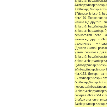
&nbsp;&nbsp;&nbsp;&nb
4&nbsp;&nbsp;&nbsp;&n
+ 8&nbsp; &nbsp;&nbs
17)&nbsp;&nbsp;&nbsp;
<br>170. Перше число 
менше від другого. З
&nbsp;&nbsp;&nbsp;&
&nbsp;&nbsp;&nbsp; ?,
першого<br>Третє —&n
менше від другого<br>
а хлопчиків — у 4 раз
(Добери число і розв'
у яких першою є дія в
&nbsp;&nbsp;&nbsp;&n
&nbsp;&nbsp;&nbsp;&nb
5)&nbsp;&nbsp;&nbsp;&
2&nbsp;&nbsp;&nbsp;&n
<br>173. Добери такі 
5 • х&nbsp;&nbsp;&nbsp
б•х&nbsp;&nbsp;&nbsp
перерва.&nbsp;&nbsp
;&nbsp;&nbsp;&nbsp;&
перерва.<br><br>Скіл
Знайди значення виразі
4&nbsp;&nbsp;&nbsp;&