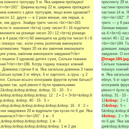
на кожного тротуару 5 м. Яка ширина проїжджої
проспекту 28 м
r><br>181°. Ширина вулиці 22 м, ширина проїжджої
частини проспе
ина кожного з двох тротуарів, якщо вони однакові?
частини 14 м. Я
исло 12, друге — в 2 рази менше, ніж перше, а
<br><br>182°. 
е, ніж друге. Знайди третє число.<br><br>183.
третє — у 8 раз
сли їх значення:<br>а) суму чисел 8 і 16 поділити
Запиши вирази т
омножити на різницю чисел 20 і 12;<br>в) різницю
на 4;<br>б) чис
и в 4 рази;<br>г) 60 зменшити на добуток чисел 6 і 9.
чисел 40 і 12 з
 показує час, коли учень розпочав виконувати
<br><br>184. Г
тематики. Через 20 хв він закінчив виконувати
домашнє завдан
дині учень закінчив виконувати завдання?<br>
завдання. О кот
и пошили 3 однакові дитячі сукні, Скільки тканини
[[Image:184.jpg
укню?<br><br>186. Котру годину показує кожний
Скільки тканин
. Довжина стрічки 6 м. Яка загальна довжина 3 таких
показує кожний
атько купив 2 кг яблук, 6 кг картоплі, а груш - у 2
м. Яка загальна
плі. Скільки всього кілограмів фруктів купив батько?
яблук, 6 кг кар
дужки так, щоб рівності були правильними.
кілограмів фру
12&nbsp;&nbsp;&nbsp; &nbsp; 31 - 10 - 3 =
рівності були п
&nbsp;&nbsp;&nbsp;&nbsp; 12 : 2 • 2 = 3<br>&nbsp;6
&nbsp; 31 - 10
p;&nbsp; &nbsp; 40 - 15 : 5 =
12
&nbsp;
: 2 • 
nbsp;&nbsp;&nbsp;&nbsp;&nbsp;&nbsp; 16 : 4 : 2 =
15
&nbsp;
: 5 =
ічки завдовжки 20 м відрізали три куски по 6 дм. Яка
5&nbsp;&nbsp;&
ишилася?<br><br>191°. 1 м - 3
4
&nbsp;
: 2 = 8
&nbsp;&nbsp;&nbsp;&nbsp; 1 м - 3
по 6 дм. Яка за
&nbsp;&nbsp;&nbsp;&nbsp;&nbsp; 1 м 2 дм :
дм&nbsp;&nbsp;