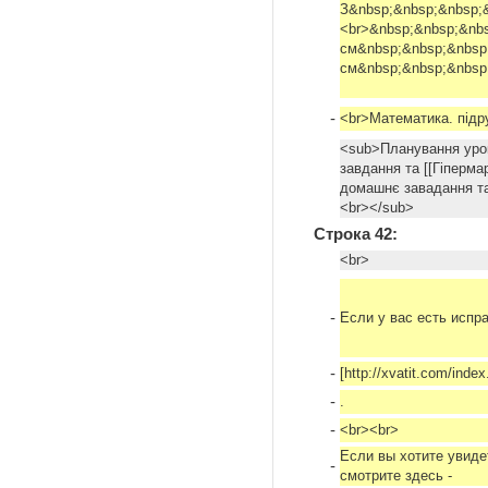
З&nbsp;&nbsp;&nbsp;
<br>&nbsp;&nbsp;&nbs
см&nbsp;&nbsp;&nbsp;
см&nbsp;&nbsp;&nbsp;
-
<br>Математика. підр
<sub>Планування урокі
завдання та [[Гіпермар
домашнє завадання та
<br></sub>
Строка 42:
<br>
-
Если у вас есть испр
-
[http://xvatit.com/in
-
.
-
<br><br>
Если вы хотите увиде
-
смотрите здесь -