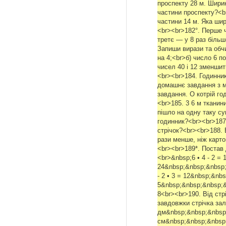
проспекту 28 м. Шири
частини проспекту?<b
частини 14 м. Яка шир
<br><br>182°. Перше ч
третє — у 8 раз більш
Запиши вирази та обчи
на 4;<br>б) число 6 п
чисел 40 і 12 зменшит
<br><br>184. Годинник
домашнє завдання з ма
завдання. О котрій го
<br>185. 3 6 м тканин
пішло на одну таку с
годинник?<br><br>187
стрічок?<br><br>188. Б
рази менше, ніж карто
<br><br>189*. Постав 
<br>&nbsp;6 • 4 - 2 = 
24&nbsp;&nbsp;&nbsp;
- 2 • 3 = 12&nbsp;&nbs
5&nbsp;&nbsp;&nbsp;&
8<br><br>190. Від стр
завдовжки стрічка зал
дм&nbsp;&nbsp;&nbsp;
см&nbsp;&nbsp;&nbsp;