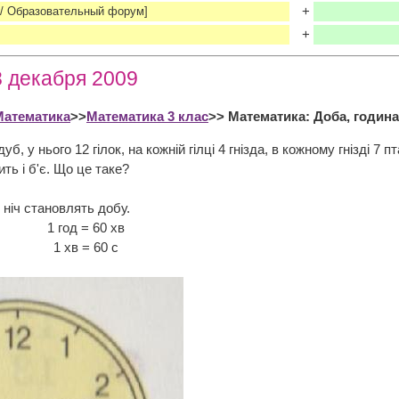
+
rum/ Образовательный форум]
+
8 декабря 2009
Математика
>>
Математика 3 клас
>> Математика: Доба, година
дуб, у нього 12 гілок, на кожній гілці 4 гнізда, в кожному гнізді 7
дить і б'є. Що це таке?
і ніч становлять добу.
и. 1 год = 60 хв
ин. 1 хв = 60 с