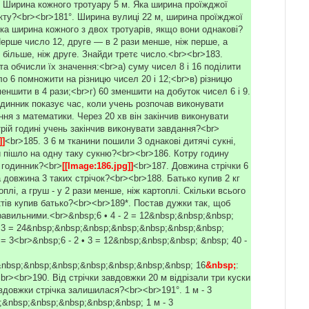
. Ширина кожного тротуару 5 м. Яка ширина проїжджої
кту?<br><br>181°. Ширина вулиці 22 м, ширина проїжджої
ка ширина кожного з двох тротуарів, якщо вони однакові?
Перше число 12, друге — в 2 рази менше, ніж перше, а
 більше, ніж друге. Знайди третє число.<br><br>183.
а обчисли їх значення:<br>а) суму чисел 8 і 16 поділити
ло 6 помножити на різницю чисел 20 і 12;<br>в) різницю
меншити в 4 рази;<br>г) 60 зменшити на добуток чисел 6 і 9.
одинник показує час, коли учень розпочав виконувати
ня з математики. Через 20 хв він закінчив виконувати
рій годині учень закінчив виконувати завдання?<br>
]]
<br>185. 3 6 м тканини пошили 3 однакові дитячі сукні,
и пішло на одну таку сукню?<br><br>186. Котру годину
 годинник?<br>
[[Image:186.jpg]]
<br>187. Довжина стрічки 6
 довжина 3 таких стрічок?<br><br>188. Батько купив 2 кг
топлі, а груш - у 2 рази менше, ніж картоплі. Скільки всього
ктів купив батько?<br><br>189*. Постав дужки так, щоб
равильними.<br>&nbsp;6 • 4 - 2 = 12&nbsp;&nbsp;&nbsp;
 - 3 = 24&nbsp;&nbsp;&nbsp;&nbsp;&nbsp;&nbsp;&nbsp;
2 = 3<br>&nbsp;6 - 2 • 3 = 12&nbsp;&nbsp;&nbsp; &nbsp; 40 -
nbsp;&nbsp;&nbsp;&nbsp;&nbsp;&nbsp;&nbsp; 16
&nbsp;
:
<br><br>190. Від стрічки завдовжки 20 м відрізали три куски
вдовжки стрічка залишилася?<br><br>191°. 1 м - 3
&nbsp;&nbsp;&nbsp;&nbsp;&nbsp; 1 м - 3