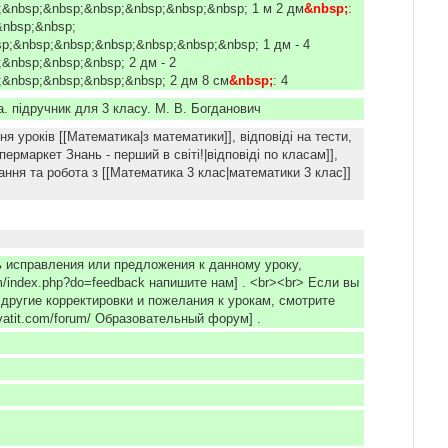
&nbsp;&nbsp;&nbsp;&nbsp;&nbsp;&nbsp; 1 м 2 дм
&nbsp;
:
&nbsp;&nbsp;
p;&nbsp;&nbsp;&nbsp;&nbsp;&nbsp;&nbsp; 1 дм - 4
&nbsp;&nbsp;&nbsp; 2 дм - 2
&nbsp;&nbsp;&nbsp;&nbsp; 2 дм 8 см
&nbsp;
: 4
. підручник для 3 класу. М. В. Богданович
 уроків [[Математика|з математики]], відповіді на тести,
іпермаркет Знань - перший в світі!|відповіді по класам]],
ння та робота з [[Математика 3 клас|математики 3 клас]]
ь исправления или предложения к данному уроку,
com/index.php?do=feedback напишите нам] . <br><br> Если вы
 другие корректировки и пожелания к урокам, смотрите
/xvatit.com/forum/ Образовательный форум] .