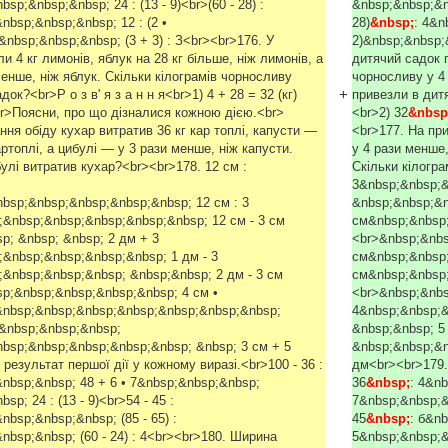
p;&nbsp;&nbsp; 24 : (13 - 9)<br>(60 - 28) :
&nbsp;&nbsp;&n
bsp;&nbsp;&nbsp; 12 : (2 •
28)
&nbsp;
: 4&n
nbsp;&nbsp;&nbsp; (3 + 3) : З<br><br>176. У
2)&nbsp;&nbsp;
и 4 кг лимонів, яблук на 28 кг більше, ніж лимонів, а
дитячий садок п
енше, ніж яблук. Скільки кілограмів чорносливу
чорносливу у 4 
+
ок?<br>Р о з в' я з а н н я<br>1) 4 + 28 = 32 (кг)
привезли в дитя
)<br>Поясни, про що дізналися кожною дією.<br>
<br>2) 32
&nbsp
ння обіду кухар витратив 36 кг кар топлі, капусти —
<br>177. На при
артоплі, а цибулі — у 3 рази менше, ніж капусти.
у 4 рази менше,
булі витратив кухар?<br><br>178. 12 см :
Скільки кілогра
3&nbsp;&nbsp;&
bsp;&nbsp;&nbsp;&nbsp;&nbsp; 12 см : 3
&nbsp;&nbsp;&n
&nbsp;&nbsp;&nbsp;&nbsp;&nbsp; 12 см - 3 см
см&nbsp;&nbsp;
p; &nbsp; &nbsp; 2 дм + 3
<br>&nbsp;&nbs
&nbsp;&nbsp;&nbsp;&nbsp; 1 дм - 3
см&nbsp;&nbsp;
&nbsp;&nbsp;&nbsp; &nbsp;&nbsp; 2 дм - 3 см
см&nbsp;&nbsp;
p;&nbsp;&nbsp;&nbsp;&nbsp; 4 см •
<br>&nbsp;&nbs
&nbsp;&nbsp;&nbsp;&nbsp;&nbsp;&nbsp;&nbsp;
4&nbsp;&nbsp;&
м&nbsp;&nbsp;&nbsp;
&nbsp;&nbsp; 5
bsp;&nbsp;&nbsp;&nbsp;&nbsp; &nbsp; 3 см + 5
&nbsp;&nbsp;&n
результат першої дії у кожному виразі.<br>100 - 36 :
дм<br><br>179. 
nbsp;&nbsp; 48 + 6 • 7&nbsp;&nbsp;&nbsp;
36
&nbsp;
: 4&n
p; 24 : (13 - 9)<br>54 - 45 :
7&nbsp;&nbsp;&
bsp;&nbsp;&nbsp; (85 - 65) :
45
&nbsp;
: б&n
bsp;&nbsp; (60 - 24) : 4<br><br>180. Ширина
5&nbsp;&nbsp;&