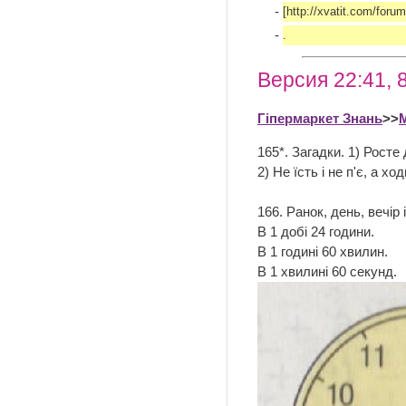
-
[http://xvatit.com/fo
-
.
Версия 22:41, 
Гіпермаркет Знань
>>
165*. Загадки. 1) Росте 
2) Не їсть і не п'є, а хо
166. Ранок, день, вечір 
В 1 добі 24 годин
В 1 годині 60 хвил
В 1 хвилині 60 секунд.