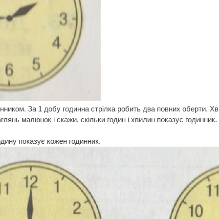
нником. За 1 добу годинна стрілка робить два повних оберти. Хви
глянь малюнок і скажи, скільки годин і хвилин показує годинник.
одину показує кожен годинник.