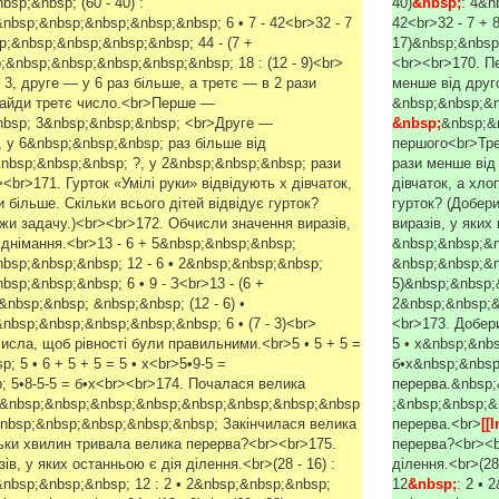
sp;&nbsp; (60 - 40) :
40)
&nbsp;
: 4&n
bsp;&nbsp;&nbsp;&nbsp;&nbsp; 6 • 7 - 42<br>32 - 7
42<br>32 - 7 + 
p;&nbsp;&nbsp;&nbsp;&nbsp; 44 - (7 +
17)&nbsp;&nbsp
&nbsp;&nbsp;&nbsp;&nbsp;&nbsp; 18 : (12 - 9)<br>
<br><br>170. Пе
3, друге — у 6 раз більше, а третє — в 2 рази
менше від друг
найди третє число.<br>Перше —
&nbsp;&nbsp;&n
nbsp; 3&nbsp;&nbsp;&nbsp; <br>Друге —
&nbsp;
&nbsp;&
 у 6&nbsp;&nbsp;&nbsp; раз більше від
першого<br>Тр
bsp;&nbsp;&nbsp; ?, у 2&nbsp;&nbsp;&nbsp; рази
рази менше від 
<br>171. Гурток «Умілі руки» відвідують х дівчаток,
дівчаток, а хло
и більше. Скільки всього дітей відвідує гурток?
гурток? (Добери
яжи задачу.)<br><br>172. Обчисли значення виразів,
виразів, у яких
іднімання.<br>13 - 6 + 5&nbsp;&nbsp;&nbsp;
&nbsp;&nbsp;&n
bsp;&nbsp;&nbsp; 12 - 6 • 2&nbsp;&nbsp;&nbsp;
&nbsp;&nbsp;&nb
sp;&nbsp;&nbsp; 6 • 9 - З<br>13 - (6 +
5)&nbsp;&nbsp;&
nbsp;&nbsp; &nbsp;&nbsp; (12 - 6) •
2&nbsp;&nbsp;&
bsp;&nbsp;&nbsp;&nbsp;&nbsp; 6 • (7 - 3)<br>
<br>173. Добери
числа, щоб рівності були правильними.<br>5 • 5 + 5 =
5 • х&nbsp;&nbs
; 5 • 6 + 5 + 5 = 5 • х<br>5•9-5 =
б•х&nbsp;&nbsp
; 5•8-5-5 = б•х<br><br>174. Почалася велика
перерва.&nbsp;
;&nbsp;&nbsp;&nbsp;&nbsp;&nbsp;&nbsp;&nbsp;&nbsp
;&nbsp;&nbsp;&
nbsp;&nbsp;&nbsp;&nbsp;&nbsp; Закінчилася велика
перерва.<br>
[[
ьки хвилин тривала велика перерва?<br><br>175.
перерва?<br><b
в, у яких останньою є дія ділення.<br>(28 - 16) :
ділення.<br>(28 
nbsp;&nbsp;&nbsp; 12 : 2 • 2&nbsp;&nbsp;&nbsp;
12
&nbsp;
: 2 • 