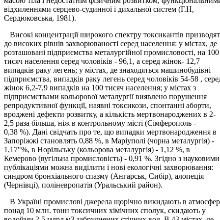
масою тіла і недостатнім фізичним розвитком, функціональним
відхиленнями серцево-судинної і дихальної систем (Г.Н,
Сердюковська, 1981).
Високі концентрації широкого спектру токсикантів призводят
до високих рівнів захворюваності серед населення: у містах, де
розташовані підприємства металургійної промисловості, на 100
тисяч населення серед чоловіків - 96,1, а серед жінок- 12,7
випадків раку легень; у містах, де знаходяться машинобудівні
підприємства, випадків раку легень серед чоловіків 54-58 , сере
жінок 6,2-7,9 випадків на 100 тисяч населення; у містах з
підприємствами кольорової металургії виявлено порушення
репродуктивної функції, наявні токсикози, спонтанні аборти,
вроджені дефекти розвитку, а кількість мертвонароджених в 2-
2,5 раза більша, ніж в контрольному місті (Сімферополь -
0,38 %). Дані свідчать про те, що випадки мертвонародження в
Запоріжжі становлять 0,88 %, в Маріуполі (чорна металургія) -
1,17"%, в Норільську (кольорова металургія) - 1,12 %, в
Кемерово (вугільна промисловість) - 0,91 %. Згідно з науковими
публікаціями можна виділити і нові екологічні захворювання:
синдром бронхіального спазму (Ангарськ, Сибір), алопеція
(Чернівці), поліневропатія (Уральський район).
В Україні промислові джерела щорічно викидають в атмосфе
понад 10 млн. тонн токсичних хімічних сполук, скидають у
водойми 2,5 млрд м3 забруднених стічних вод. В 43 містах, де