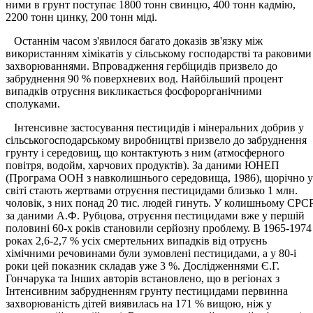
ними в грунт поступає 1800 тонн свинцю, 400 тонн кадмію,
2200 тонн цинку, 200 тонн міді.
Останнім часом з'явилося багато доказів зв'язку між
використанням хімікатів у сільському господарстві та раковими
захворюваннями. Впровадження гербіцидів призвело до
забруднення 90 % поверхневих вод. Найбільший процент
випадків отруєння викликається фосфорорганічними
сполуками.
Інтенсивне застосування пестицидів і мінеральних добрив у
сільськогосподарському виробництві призвело до забруднення
грунту і середовищ, що контактують з ним (атмосферного
повітря, водойм, харчових продуктів). За даними ЮНЕП
(Програма ООН з навколишнього середовища, 1986), щорічно у
світі стають жертвами отруєння пестицидами близько 1 млн.
чоловік, з них понад 20 тис. людей гинуть. У колишньому СРСР
за даними А.Ф. Рубцова, отруєння пестицидами вже у першій
половині 60-х років становили серйозну проблему. В 1965-1974
роках 2,6-2,7 % усіх смертельних випадків від отруєнь
хімічними речовинами були зумовлені пестицидами, а у 80-і
роки цей показник складав уже 3 %. Дослідженнями Є.Г.
Гончарука та Інших авторів встановлено, що в регіонах з
Інтенсивним забрудненням грунту пестицидами первинна
захворюваність дітей виявилась на 171 % вищою, ніж у