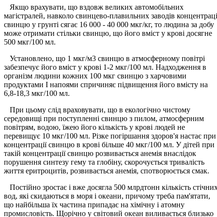
Якщо врахувати, що вздовж великих автомобільних
магістралей, навколо свинцево-плавильних заводів концентрац
свинцю у грунті сягає 16 000 - 40 000 мкг/кг, то людина за добу
може отримати стільки свинцю, що його вміст у крові досягне
500 мкг/100 мл.
Установлено, що 1 мкг/м3 свинцю в атмосферному повітрі
забезпечує його вміст у крові 1-2 мкг/100 мл. Надходження в
організм людини кожних 100 мкг свинцю з харчовими
продуктами І напоями спричиняє підвищення його вмісту на
6,8-18,3 мкг/100 мл.
При цьому слід враховувати, що в екологічно чистому
середовищі при поступленні свинцю з пилом, атмосферним
повітрям, водою, їжею його кількість у крові людей не
перевищує 10 мкг/100 мл. Різке погіршання здоров'я настає при
концентрації свинцю в крові більше 40 мкг/100 мл. У дітей при
такій концентрації свинцю розвивається анемія внаслідок
порушення синтезу гему та глобіну, скорочується тривалість
життя еритроцитів, розвивається анемія, спотворюється смак.
Постійно зростає і вже досягла 500 млрдтонн кількість стічни
вод, які скидаються в моря і океани, причому треба пам'ятати,
що найбільша їх частина припадає на хімічну і атомну
промисловість. Щорічно у світовий океан виливається близько