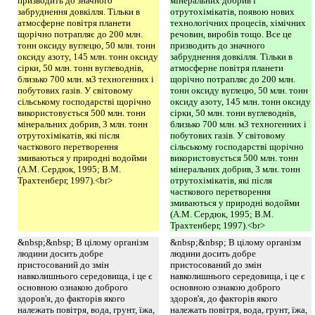
призводить до значного
мінеральних добрив і
забруднення довкілля. Тільки в
отрутохімікатів, появою нових
атмосферне повітря планети
технологічних процесів, хімічних
щорічно потрапляє до 200 млн.
речовин, виробів тощо. Все це
тонн оксиду вуглецю, 50 млн. тонн
призводить до значного
оксиду азоту, 145 млн. тонн оксиду
забруднення довкілля. Тільки в
сірки, 50 млн. тонн вуглеводнів,
атмосферне повітря планети
близько 700 млн. м3 техногенних і
щорічно потрапляє до 200 млн.
побутових газів. У світовому
тонн оксиду вуглецю, 50 млн. тонн
сільському господарстві щорічно
оксиду азоту, 145 млн. тонн оксиду
використовується 500 млн. тонн
сірки, 50 млн. тонн вуглеводнів,
мінеральних добрив, 3 млн. тонн
близько 700 млн. м3 техногенних і
отрутохімікатів, які після
побутових газів. У світовому
часткового перетворення
сільському господарстві щорічно
змиваються у природні водойми
використовується 500 млн. тонн
(А.М. Сердюк, 1995; В.М.
мінеральних добрив, 3 млн. тонн
Трахтенберг, 1997).<br>
отрутохімікатів, які після
часткового перетворення
змиваються у природні водойми
(А.М. Сердюк, 1995; В.М.
Трахтенберг, 1997).<br>
&nbsp;&nbsp; В цілому організм
&nbsp;&nbsp; В цілому організм
людини досить добре
людини досить добре
пристосований до змін
пристосований до змін
навколишнього середовища, і це є
навколишнього середовища, і це є
основною ознакою доброго
основною ознакою доброго
здоров'я, до факторів якого
здоров'я, до факторів якого
належать повітря, вода, грунт, їжа,
належать повітря, вода, грунт, їжа,