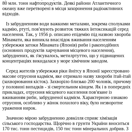
80 млн. тонн нафтопродуктів. Деякі райони Атлантичного
океану вже перетворені в місця захоронення радіоактивних
відходів.
Із забрудненням води важкими металами, зокрема сполуками
кадмію, ртуті, пов'язують розвиток тяжких їнтоксикацій серед
населення. Так, у 1956 р. описано епідемію під назвою хвороба
Мінамати, яка виникла внаслідок вживання населенням
узбережжя затоки Мінамата (Японія) риби і ракоподібних
(основних продуктів харчування місцевого населення),
забруднених, як з'ясувалось, метилртуттю, що у підвищених
концентраціях викидалася у море хімічним заводом.
Серед жителів узбережжя ріки йнітсу в Японії зареєстровано
масове отруєння кадмієм, яке отримало назву хвороби ітай-ітай
(захворювання кісток). Захворіло близько 200 чоловік, причому
у половині випадків - зі смертельним кінцем. Як і в попередніх
прикладах, отруєння місцевого населення пов'язане із
вживанням риби, забрудненої кадмієм. Характерною ознакою
отруєння, особливо у жінок похилого віку, було незворотне
ураження нирок.
Значною мірою забрудненню довкілля сприяє хімізація
сільського господарства. Щорічно в грунти України вноситься
170 тис. тонн пестицидів, 150 тис тонн мінеральних добрив. З