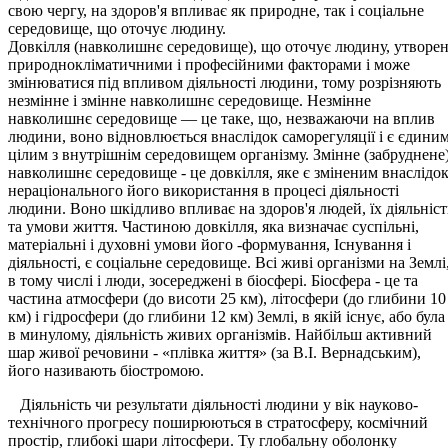
свою чергу, на здоров'я впливає як природне, так і соціальне
середовище, що оточує людину.
Довкілля (навколишнє середовище), що оточує людину, утворе
природнокліматичними і професійними факторами і може
змінюватися під впливом діяльності людини, тому розрізняють
незмінне і змінне навколишнє середовище. Незмінне
навколишнє середовище — це таке, що, незважаючи на вплив
людини, воно відновлюється внаслідок саморегуляції і є єдини
цілим з внутрішнім середовищем організму. Змінне (забруднене
навколишнє середовище - це довкілля, яке є зміненим внаслідо
нераціонального його використання в процесі діяльності
людини. Воно шкідливо впливає на здоров'я людей, їх діяльніст
та умови життя. Частиною довкілля, яка визначає суспільні,
матеріальні і духовні умови його -формування, Існування і
діяльності, є соціальне середовище. Всі живі організми на Землі
в тому числі і люди, зосереджені в біосфері. Біосфера - це та
частина атмосфери (до висоти 25 км), літосфери (до глибини 10
км) і гідросфери (до глибини 12 км) Землі, в якій існує, або була
в минулому, діяльність живих організмів. Найбільш активний
шар живої речовини - «плівка життя» (за В.І. Вернадським),
його називають біостромою.
Діяльність чи результати діяльності людини у вік науково-
технічного прогресу поширюються в стратосферу, космічний
простір, глибокі шари літосфери. Ту глобальну оболонку