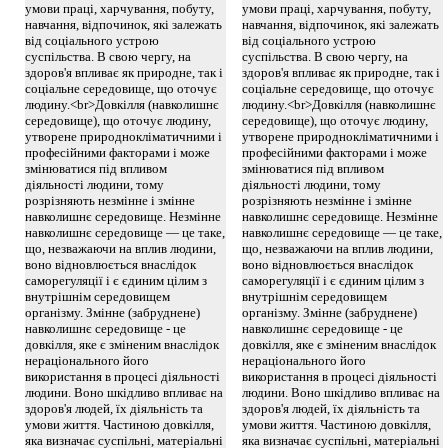
умови праці, харчування, побуту,
умови праці, харчування, побуту,
навчання, відпочинок, які залежать
навчання, відпочинок, які залежать
від соціального устрою
від соціального устрою
суспільства. В свою чергу, на
суспільства. В свою чергу, на
здоров'я впливає як природне, так і
здоров'я впливає як природне, так і
соціальне середовище, що оточує
соціальне середовище, що оточує
людину.<br>Довкілля (навколишнє
людину.<br>Довкілля (навколишнє
середовище), що оточує людину,
середовище), що оточує людину,
утворене природнокліматичними і
утворене природнокліматичними і
професійними факторами і може
професійними факторами і може
змінюватися під впливом
змінюватися під впливом
діяльності людини, тому
діяльності людини, тому
розрізняють незмінне і змінне
розрізняють незмінне і змінне
навколишнє середовище. Незмінне
навколишнє середовище. Незмінне
навколишнє середовище — це таке,
навколишнє середовище — це таке,
що, незважаючи на вплив людини,
що, незважаючи на вплив людини,
воно відновлюється внаслідок
воно відновлюється внаслідок
саморегуляції і є єдиним цілим з
саморегуляції і є єдиним цілим з
внутрішнім середовищем
внутрішнім середовищем
організму. Змінне (забруднене)
організму. Змінне (забруднене)
навколишнє середовище - це
навколишнє середовище - це
довкілля, яке є зміненим внаслідок
довкілля, яке є зміненим внаслідок
нераціонального його
нераціонального його
використання в процесі діяльності
використання в процесі діяльності
людини. Воно шкідливо впливає на
людини. Воно шкідливо впливає на
здоров'я людей, їх діяльність та
здоров'я людей, їх діяльність та
умови життя. Частиною довкілля,
умови життя. Частиною довкілля,
яка визначає суспільні, матеріальні
яка визначає суспільні, матеріальні