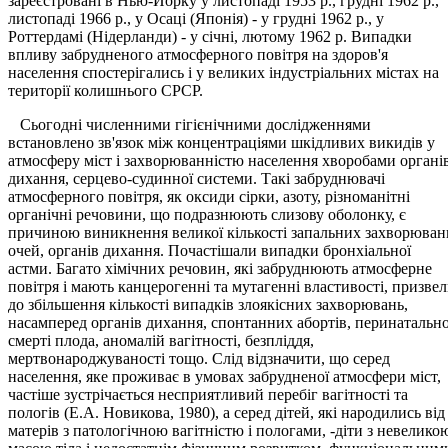
зареєстровані в Нью-Йорку у листопаді 1953 р., грудні 1962 р.,
листопаді 1966 р., у Осаці (Японія) - у грудні 1962 р., у
Роттердамі (Нідерланди) - у січні, лютому 1962 р. Випадки
впливу забрудненого атмосферного повітря на здоров'я
населення спостерігались і у великих індустріальних містах на
території колишнього СРСР.
Сьогодні численними гігієнічними дослідженнями
встановлено зв'язок між концентраціями шкідливих викидів у
атмосферу міст і захворюванністю населення хворобами органі
дихання, серцево-судинної системи. Такі забруднювачі
атмосферного повітря, як оксиди сірки, азоту, різноманітні
органічні речовини, що подразнюють слизову оболонку, є
причиною виникнення великої кількості запальних захворюван
очей, органів дихання. Почастішали випадки бронхіальної
астми. Багато хімічних речовин, які забруднюють атмосферне
повітря і мають канцерогенні та мутагенні властивості, призве
до збільшення кількості випадків злоякісних захворювань,
насамперед органів дихання, спонтанних абортів, перинатально
смерті плода, аномалій вагітності, безпліддя,
мертвонароджуваності тощо. Слід відзначити, що серед
населення, яке проживає в умовах забрудненої атмосфери міст,
частіше зустрічається несприятливий перебіг вагітності та
пологів (Е.А. Новикова, 1980), а серед дітей, які народились від
матерів з патологічною вагітністю і пологами, -діти з невелико