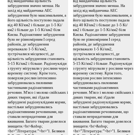
від майданчика щільність
від майданчика щільність
забруднення значно менша. На
забруднення значно менша. На
захід від майданчика АЕС
захід від майданчика АЕС
забруднення було максимальним, а
забруднення було максимальним, а
його щільність поступово падала
його щільність поступово падала
від 40 КІ/км2 і більше до 1-5 Кі/
від 40 КІ/км2 і більше до 1-5 Кі/
км2 і більше до 1-5 Кі/км2 біля
км2 і більше до 1-5 Кі/км2 біля
Києва. Радіоактивне забруднення
Києва. Радіоактивне забруднення
було не рівномірним І серед
було не рівномірним І серед
районів, де забруднення
районів, де забруднення
переважало 1-5 Кі/км2,
переважало 1-5 Кі/км2,
зустрічалися місцевості, де
зустрічалися місцевості, де
щільність забруднення становить
щільність забруднення становить
5-15 Кі/км2 і більше. Радіонукліди
5-15 Кі/км2 і більше. Радіонукліди
з грунту мігрували у рослини через
з грунту мігрували у рослини через
кореневу систему. Крім того,
кореневу систему. Крім того,
поверхня рослин інтенсивно
поверхня рослин інтенсивно
забруднювалась пиловими
забруднювалась пиловими
частинками радіоактивних
частинками радіоактивних
речовин. М'ясо і молоко свійських і
речовин. М'ясо і молоко свійських і
диких тварин, які з'їдали
диких тварин, які з'їдали
забруднені радіонуклідами корми,
забруднені радіонуклідами корми,
настільки забруднювались
настільки забруднювались
радіоактивними речовинами, що
радіоактивними речовинами, що
ставали непридатними для
ставали непридатними для
вживання. Багато тварин довелося
вживання. Багато тварин довелося
знищити.<br>&nbsp;
знищити.<br>&nbsp;
<br>'''Література:'''<br>''1. Беляков
<br>'''Література:'''<br>''1. Беляков