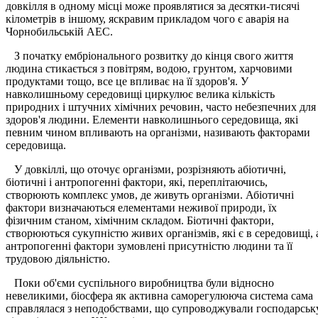
довкілля в одному місці може проявлятися за десятки-тисячі
кілометрів в іншому, яскравим прикладом чого є аварія на
Чорнобильській АЕС.
З початку ембріонального розвитку до кінця свого життя
людина стикається з повітрям, водою, грунтом, харчовими
продуктами тощо, все це впливає на її здоров'я. У
навколишньому середовищі циркулює велика кількість
природних і штучних хімічних речовин, часто небезпечних для
здоров'я людини. Елементи навколишнього середовища, які
певним чином впливають на організми, називають факторами
середовища.
У довкіллі, що оточує організми, розрізняють абіотичні,
біотичні і антропогенні фактори, які, переплітаючись,
створюють комплекс умов, де живуть організми. Абіотичні
фактори визначаються елементами неживої природи, їх
фізичним станом, хімічним складом. Біотичні фактори,
створюються сукупністю живих організмів, які є в середовищі, 
антропогенні фактори зумовлені присутністю людини та її
трудовою діяльністю.
Поки об'єми суспільного виробництва були відносно
невеликими, біосфера як активна саморегулююча система сама
справлялася з неподобствами, що супроводжували господарськ