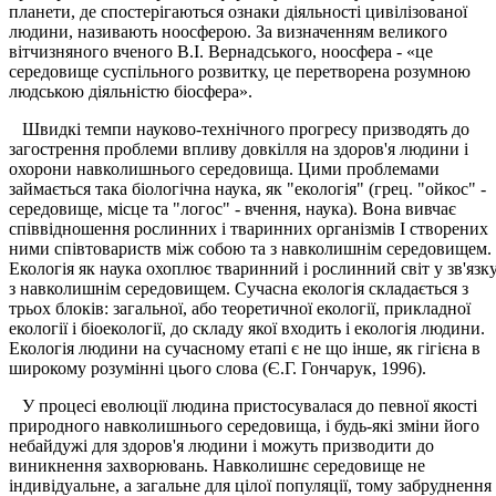
планети, де спостерігаються ознаки діяльності цивілізованої
людини, називають ноосферою. За визначенням великого
вітчизняного вченого В.І. Вернадського, ноосфера - «це
середовище суспільного розвитку, це перетворена розумною
людською діяльністю біосфера».
Швидкі темпи науково-технічного прогресу призводять до
загострення проблеми впливу довкілля на здоров'я людини і
охорони навколишнього середовища. Цими проблемами
займається така біологічна наука, як "екологія" (грец. "ойкос" -
середовище, місце та "логос" - вчення, наука). Вона вивчає
співвідношення рослинних і тваринних організмів І створених
ними співтовариств між собою та з навколишнім середовищем.
Екологія як наука охоплює тваринний і рослинний світ у зв'язк
з навколишнім середовищем. Сучасна екологія складається з
трьох блоків: загальної, або теоретичної екології, прикладної
екології і біоекології, до складу якої входить і екологія людини.
Екологія людини на сучасному етапі є не що інше, як гігієна в
широкому розумінні цього слова (Є.Г. Гончарук, 1996).
У процесі еволюції людина пристосувалася до певної якості
природного навколишнього середовища, і будь-які зміни його
небайдужі для здоров'я людини і можуть призводити до
виникнення захворювань. Навколишнє середовище не
індивідуальне, а загальне для цілої популяції, тому забруднення