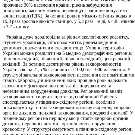
проживає 30% населення країни, рівень забруднення
повітряного басейну значно перевищує граничне допустимі
концентрації (ГДК). За останні роки в міських стічних водах в
10,8 раза зросла кількість свинцю, у 5,2 раза - міді, в 4,8 - нікелю
в 3,7 - цинку.
Україна дуже неоднорідна за рівнем екологічного розвитку,
ступенем урбанізації, способом життя, рівнем медичної
допомоги, віко-статевим складом тощо. Умовно територію
України можна розділити на 5 медико-демографічних регіонів:
північно-східний, південний, південно-східний, центральний,
західний. За останнє десятиріччя рівень захворюваності в
Україні зріс на 21,5 % і становить 1100,0 на 1000 населення. У
структурі загальної захворюваності населення все помітнішими
стають хвороби, у виникненні яких провідна роль належить
екзогенним факторам, що пов'язані з порушенням та
небезпечним забрудненням довкілля. Регіональний аналіз
захворюваності свідчить про те, що найвищий її рівень
спостерігається у південно-східному регіоні, особливо
показовими тут є такі захворювання: новоутворення, хвороби
органів дихання, психічні .захворювання, вроджені аномалії. У
південному регіоні на першому місці стоять хвороби органів
дихання, нервової системи і органів чуття, порушення
кровообігу. У структурі смертності в північно-східному регіоні
основне місце посідають судинні ураження мозку,