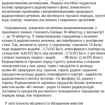
радіоактивними речовинами. Людина постійно піддається
впливу природного радіоактивного фону, зумовленого
космічними променями і випромінюваннями природних
радіоактивних речовин, які містяться в гірських породах, грунті
воді, повітрі, тканинах рослинних і тваринних організмів.
Опромінення, зумовлене космічним випромінюванням, у
приземних умовах становить близько 30 мбер/год, у високогір'ї
— до 70 мбер/год. У навколишньому середовищі є незначні
кількості радіоактивних речовин, які перебувають у розсіяному
стані. Так, активність грунту у середньому становить 74 Бк/кг,
води відкритих водойм - 3,7х102 Бк/л, атмосферного повітря на
суходолом -4,8х103 Бк/л, над океаном - 3,7х103 Бк/л, у рослина
і м'яких тканинах тварин і людей - 88 бк/кг (2,4х105 Кі/кг).
Радіоактивність гірських порід і грунту зумовлена головним
чином вмістом у них урану, торію і продуктів їх розпаду,
калію-40; природних вод -ураном, торієм, радієм і радоном
(продуктом розпаду радію); атмосферного повітря - наявністю
радіоактивного ізотопу вуглецю -14, фосфору-32, радону і
торону. Радіоактивність харчових продуктів більше зумовлена
вмістом калію -40 і менше - радію та Інших радіонуклідів.
Активність продуктів рослинного походження в середньому на
порядок вища, ніж тваринного.
У світі існують місцевості із збільшеним вмістом