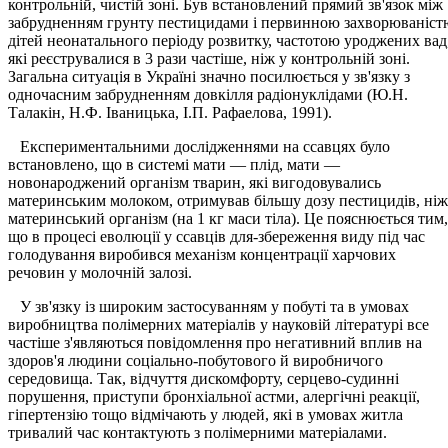
контрольній, чистій зоні. Був встановлений прямий зв'язок між
забрудненням грунту пестицидами і первинною захворюваніст
дітей неонатального періоду розвитку, частотою уроджених вад
які реєструвалися в 3 рази частіше, ніж у контрольній зоні.
Загальна ситуація в Україні значно посилюється у зв'язку з
одночасним забрудненням довкілля радіонуклідами (Ю.Н.
Талакін, Н.Ф. Іваницька, І.П. Рафаелова, 1991).
Експериментальними дослідженнями на ссавцях було
встановлено, що в системі мати — плід, мати —
новонароджений організм тварин, які вигодовувались
материнським молоком, отримував більшу дозу пестицидів, ніж
материнський організм (на 1 кг маси тіла). Це пояснюється тим,
що в процесі еволюції у ссавців для-збереження виду під час
голодування виробився механізм концентрації харчових
речовин у молочній залозі.
У зв'язку із широким застосуванням у побуті та в умовах
виробництва полімерних матеріалів у науковій літературі все
частіше з'являються повідомлення про негативний вплив на
здоров'я людини соціально-побутового й виробничого
середовища. Так, відчуття дискомфорту, серцево-судинні
порушення, приступи бронхіальної астми, алергічні реакції,
гіпертензію тощо відмічають у людей, які в умовах житла
тривалий час контактують з полімерними матеріалами.