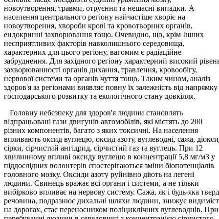
новоутворення, травми, отруєння та нещасні випадки. А
населення центрального регіону найчастіше хворіє на
новоутворення, хвороби крові та кровотворних органів,
ендокринні захворювання тощо. Очевидно, що, крім Інших
несприятливих факторів навколишнього середовища,
характерних для цього регіону, вагомим є радіаційне
забруднення. Для західного регіону характерний високий рівен
захворюванності органів дихання, травлення, кровообігу,
нервової системи та органів чуття тощо. Таким чином, аналіз
здоров'я за регіонами виявляє повну їх залежність від напрямку
господарського розвитку та екологічного стану довкілля.
Головну небезпеку для здоров'я людини становлять
відпрацьовані гази двигунів автомобілів, які містять до 200
різних компонентів, багато з яких токсичні. На населення
впливають оксид вуглецю, оксид азоту, вуглеводні, сажа, діокси
сірки, сірчистий ангідрид, сірчистий газ та вуглець. При 12
хвилинному впливі оксиду вуглецю в концентрації 5,8 мг/м3 у
піддослідних волонтерів спостерігаються зміни біопотенціалів
головного мозку. Оксиди азоту руйнівно діють на легені
людини. Свинець вражає всі органи і системи, а не тільки
вибірково впливає на нервову систему. Сажа, як і будь-яка твер
речовина, подразнює дихальні шляхи людини, знижує видиміст
на дорогах, стає переносником поліциклічних вуглеводнів. При
перебуванні людини в середовищі з концентрацією сірчистого