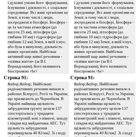
і духовні умови його -формування,
і духовні умови його -формування,
Існування і діяльності, є соціальне
Існування і діяльності, є соціальне
середовище. Всі живі організми на
середовище. Всі живі організми на
Землі, в тому числі і люди,
Землі, в тому числі і люди,
зосереджені в біосфері. Біосфера -
зосереджені в біосфері. Біосфера -
це та частина атмосфери (до
це та частина атмосфери (до
висоти 25 км), літосфери (до
висоти 25 км), літосфери (до
глибини 10 км) і гідросфери (до
глибини 10 км) і гідросфери (до
глибини 12 км) Землі, в якій існує,
глибини 12 км) Землі, в якій існує,
або була в минулому, діяльність
або була в минулому, діяльність
живих організмів. Найбільш
живих організмів. Найбільш
активний шар живої речовини -
активний шар живої речовини -
«плівка життя» (за В.І.
«плівка життя» (за В.І.
Вернадським), його називають
Вернадським), його називають
біостромою.<br>
біостромою.<br>
Строка 91:
Строка 91:
&nbsp;&nbsp; Найбільше
&nbsp;&nbsp; Найбільше
радіоактивних речовин випало в
радіоактивних речовин випало в
районах Білорусі, Росії та України,
районах Білорусі, Росії та України,
що прилягають до Чорнобиля. В
що прилягають до Чорнобиля. В
Україні найвища щільність
Україні найвища щільність
забруднення грунту цезієм-137
забруднення грунту цезієм-137
спостерігалась у тридцяти
спостерігалась у тридцяти
кілометровій зоні з півночі, заходу
кілометровій зоні з півночі, заходу
і півдня від майданчика АЕС. Тут
і півдня від майданчика АЕС. Тут
щільність забруднення
щільність забруднення
перевищувала 40 Кі/км2. Зі сходу
перевищувала 40 Кі/км2. Зі сходу