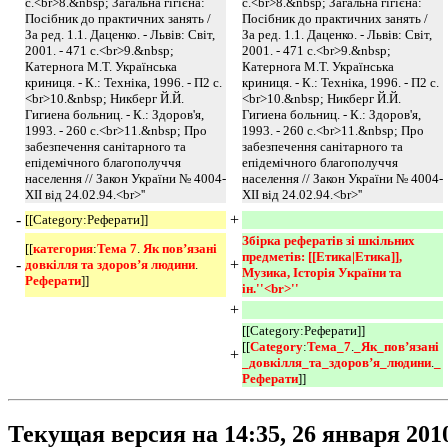
с.<br>8.&nbsp; Загальна гігієна:
с.<br>8.&nbsp; Загальна гігієна:
Посібник до практичних занять /
Посібник до практичних занять /
За ред. 1.1. Даценко. - Львів: Світ,
За ред. 1.1. Даценко. - Львів: Світ,
2001. - 471 с.<br>9.&nbsp;
2001. - 471 с.<br>9.&nbsp;
Катернога М.Т. Українська
Катернога М.Т. Українська
криниця. - К.: Техніка, 1996. - П2 с.
криниця. - К.: Техніка, 1996. - П2 с.
<br>10.&nbsp; Никберг Й.Й.
<br>10.&nbsp; Никберг Й.Й.
Гигиена больниц. - К.: Здоров'я,
Гигиена больниц. - К.: Здоров'я,
1993. - 260 с.<br>11.&nbsp; Про
1993. - 260 с.<br>11.&nbsp; Про
забезпечення санітарного та
забезпечення санітарного та
епідемічного благополуччя
епідемічного благополуччя
населення // Закон України № 4004-
населення // Закон України № 4004-
ХІІ від 24.02.94.<br>''
ХІІ від 24.02.94.<br>''
-
+
[[Category:Реферати]]
Збірка рефератів зі шкільних 
[[
категория
:
Тема 7
.
Як пов’язані 
предметів: [[Етика|Етика]], 
-
+
довкілля та здоров’я людини
.
Музика, Історія України та 
Реферати
]]
ін.''<br>''
+
[[Category:Реферати]]
[[
Category
:
Тема_7
.
_Як_пов’язані
+
_довкілля_та_здоров’я_людини
.
_
Реферати
]]
Текущая версия на 14:35, 26 января 201