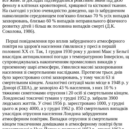
все живе. В дослідах підтвердилися реактивні зміни під дією
фенолу в клітинах кровотворної, хрящової та кісткової тканин.
На сьогодні з усією очевидністю доведено, що із забрудненим
навколишнім середовищем пов'язано близько 70 % усіх випадкі
захворювань, близько 60 % випадків неправильного фізичного
розвитку дітей і більш як половина випадків смерті (Д.К.
Соколова, 1986).
Перші повідомлення про вплив забрудненого атмосферного
повітря на здоров'я населення з'являлися у пресі в першій
половині XX ст. Так, 1 грудня 1930 року у долині Маас у Бельгі
внаслідок антициклонної погоди з температурною Інверсією, 
супроводжувалась накопиченням промислових викидів у
приземному шарі атмосфери, з'явилися масові захворювання
населення зі смертельними наслідками. Протягом трьох днів
було зареєстровано сотні захворювань, у тому числі 63 зі
смертельним кінцем. Аналогічні ситуації мали місце в 1948 р. у
Донорі (США), де захворіло 43 % населення, з них 10 % з
тяжкими симптомами отруєння і 20 осіб зі смертельним кінцем.
Лондонські токсичні тумани у грудні 1952 р. забрали 3900
людських життів. У січні 1956 р. зареєстровано 1000, у грудні
цього ж року 4000, а у грудні 1962 р. 850 смертельних випадків
унаслідок отруєння населення Лондона забрудненим
атмосферним повітрям. Випадки отруєння зі смертельним
кінцем токсичними домішками в атмосферному повітрі були