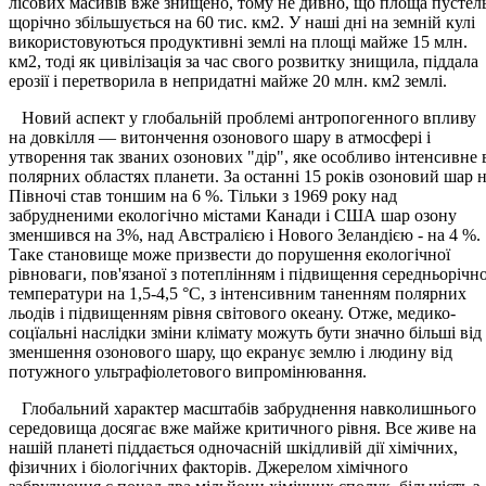
лісових масивів вже знищено, тому не дивно, що площа пустел
щорічно збільшується на 60 тис. км2. У наші дні на земній кулі
використовуються продуктивні землі на площі майже 15 млн.
км2, тоді як цивілізація за час свого розвитку знищила, піддала
ерозії і перетворила в непридатні майже 20 млн. км2 землі.
Новий аспект у глобальній проблемі антропогенного впливу
на довкілля — витончення озонового шару в атмосфері і
утворення так званих озонових "дір", яке особливо інтенсивне 
полярних областях планети. За останні 15 років озоновий шар 
Півночі став тоншим на 6 %. Тільки з 1969 року над
забрудненими екологічно містами Канади і США шар озону
зменшився на 3%, над Австралією і Нового Зеландією - на 4 %.
Таке становище може призвести до порушення екологічної
рівноваги, пов'язаної з потеплінням і підвищення середньорічно
температури на 1,5-4,5 °С, з інтенсивним таненням полярних
льодів і підвищенням рівня світового океану. Отже, медико-
соцїальні наслідки зміни клімату можуть бути значно більші від
зменшення озонового шару, що екранує землю і людину від
потужного ультрафіолетового випромінювання.
Глобальний характер масштабів забруднення навколишнього
середовища досягає вже майже критичного рівня. Все живе на
нашій планеті піддається одночасній шкідливій дії хімічних,
фізичних і біологічних факторів. Джерелом хімічного