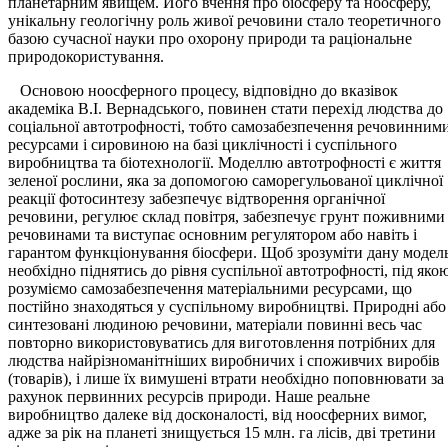
планетарним явищем. Його вчення про біосферу та ноосферу,
унікальну геологічну роль живої речовини стало теоретичного
базою сучасної науки про охорону природи та раціональне
природокористування.
Основою ноосферного процесу, відповідно до вказівок
академіка В.І. Вернадського, повинен стати перехід людства до
соціальної автотрофності, тобто самозабезпечення речовинним
ресурсами і сировиною на базі циклічності і суспільного
виробництва та біотехнології. Моделлю автотрофності є життя
зеленої рослини, яка за допомогою саморегульованої циклічної
реакції фотосинтезу забезпечує відтворення органічної
речовини, регулює склад повітря, забезпечує грунт поживними
речовинами та виступає основним регулятором або навіть і
гарантом функціонування біосфери. Щоб зрозуміти дану модель
необхідно піднятись до рівня суспільної автотрофності, під яко
розуміємо самозабезпечення матеріальними ресурсами, що
постійно знаходяться у суспільному виробництві. Природні або
синтезовані людиною речовини, матеріали повинні весь час
повторно використовуватись для виготовлення потрібних для
людства найрізноманітніших виробничих і споживчих виробів
(товарів), і лише їх вимушені втрати необхідно поповнювати за
рахунок первинних ресурсів природи. Наше реальне
виробництво далеке від досконалості, від ноосферних вимог,
адже за рік на планеті знищується 15 млн. га лісів, дві третини