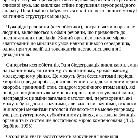
слизової вуха, що викликає стійке порушення звукопровідного
апарату. Певні зміни відбуваються в клітинах головного мозку і
клітинних структурах міокарда.
Чужорідні речовини (ксенобіотики), потрапляючи в організм
людини, включаються в обмін речовин, що призводить до
несприятливих наслідків. Живий організм значною мірою
адаптований до мінливих умов навколишнього середовища,
однак при тривалій дії токсикантів настає виснаження І
дезадаптація.
Синергізм ксенобіотинів, їхня біодеградація викликають змін
на тканинному, клітинному, субклітинному, хромосомному,
молекулярному рівнях. Це можуть бути безсимптомні періоди
хвороби (предхвороба, донозологічний стан, доклінічний періо
хвороби, граничний стан, синдром хронічного втомлення), які
нерідко розцінюють як компенсаторне - пристосувальні зміни,
насправді ж це зміни загально-патологічні, перетворення, які
можуть бути досить значними, але важко визначними, оскільки
ініціаторні механізми патології з'являються на молекулярному,
ультраструктурному, субклітинному рівнях, а загальна функція
органів та їх систем ще достатньою мірою компенсована (Д.Д.
Зербіно, 1995).
Особливої уваги заслуговують забруднення довкілля