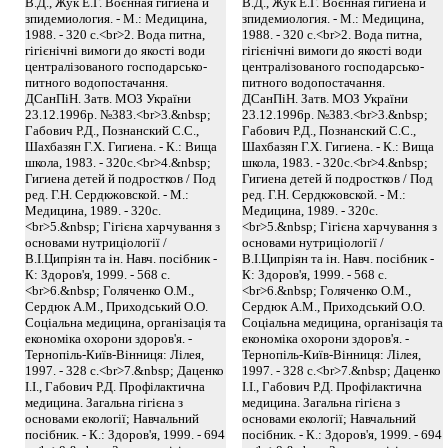
В.Д., Жук Е.Г. Воєнная гигиена й
В.Д., Жук Е.Г. Воєнная гигиена й
зпидемиология. - М.: Медицина,
зпидемиология. - М.: Медицина,
1988. - 320 с.<br>2. Вода питна,
1988. - 320 с.<br>2. Вода питна,
гігієнічні вимоги до якості води
гігієнічні вимоги до якості води
централізованого господарсько-
централізованого господарсько-
питного водопостачання.
питного водопостачання.
ДСанПіН. Затв. МОЗ України
ДСанПіН. Затв. МОЗ України
23.12.1996р. №383.<br>3.&nbsp;
23.12.1996р. №383.<br>3.&nbsp;
Габович Р.Д., Познанский С.С.,
Габович Р.Д., Познанский С.С.,
Шахбазян Г.Х. Гигиена. - К.: Вища
Шахбазян Г.Х. Гигиена. - К.: Вища
школа, 1983. - 320с.<br>4.&nbsp;
школа, 1983. - 320с.<br>4.&nbsp;
Гигиена детей й подростков / Под
Гигиена детей й подростков / Под
ред. Г.Н. Сердкжовской. - М.:
ред. Г.Н. Сердкжовской. - М.:
Медицина, 1989. - 320с.
Медицина, 1989. - 320с.
<br>5.&nbsp; Гігієна харчування з
<br>5.&nbsp; Гігієна харчування з
основами нутриціології /
основами нутриціології /
В.І.Ципріян та ін. Навч. посібник -
В.І.Ципріян та ін. Навч. посібник -
К: Здоров'я, 1999. - 568 с.
К: Здоров'я, 1999. - 568 с.
<br>6.&nbsp; Голяченко О.М.,
<br>6.&nbsp; Голяченко О.М.,
Сердюк А.М., Приходський О.О.
Сердюк А.М., Приходський О.О.
Соціальна медицина, організація та
Соціальна медицина, організація та
економіка охорони здоров'я. -
економіка охорони здоров'я. -
Тернопіль-Київ-Вінниця: Лілея,
Тернопіль-Київ-Вінниця: Лілея,
1997. - 328 с.<br>7.&nbsp; Даценко
1997. - 328 с.<br>7.&nbsp; Даценко
І.І., Габович Р.Д. Профілактична
І.І., Габович Р.Д. Профілактична
медицина. Загальна гігієна з
медицина. Загальна гігієна з
основами екології; Навчальний
основами екології; Навчальний
посібник. - К.: Здоров'я, 1999. - 694
посібник. - К.: Здоров'я, 1999. - 694