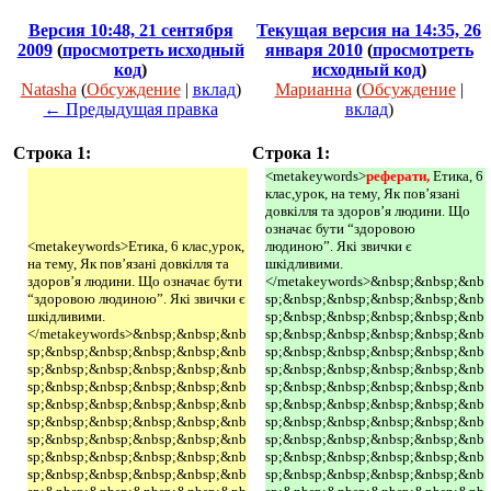
Версия 10:48, 21 сентября
Текущая версия на 14:35, 26
2009
(
просмотреть исходный
января 2010
(
просмотреть
код
)
исходный код
)
Natasha
(
Обсуждение
|
вклад
)
Марианна
(
Обсуждение
|
← Предыдущая правка
вклад
)
Строка 1:
Строка 1:
<metakeywords>
реферати, 
Етика, 6
клас,урок, на тему, Як пов’язані
довкілля та здоров’я людини. Що
означає бути “здоровою
<metakeywords>Етика, 6 клас,урок,
людиною”. Які звички є
на тему, Як пов’язані довкілля та
шкідливими.
здоров’я людини. Що означає бути
</metakeywords>&nbsp;&nbsp;&nb
“здоровою людиною”. Які звички є
sp;&nbsp;&nbsp;&nbsp;&nbsp;&nb
шкідливими.
sp;&nbsp;&nbsp;&nbsp;&nbsp;&nb
</metakeywords>&nbsp;&nbsp;&nb
sp;&nbsp;&nbsp;&nbsp;&nbsp;&nb
sp;&nbsp;&nbsp;&nbsp;&nbsp;&nb
sp;&nbsp;&nbsp;&nbsp;&nbsp;&nb
sp;&nbsp;&nbsp;&nbsp;&nbsp;&nb
sp;&nbsp;&nbsp;&nbsp;&nbsp;&nb
sp;&nbsp;&nbsp;&nbsp;&nbsp;&nb
sp;&nbsp;&nbsp;&nbsp;&nbsp;&nb
sp;&nbsp;&nbsp;&nbsp;&nbsp;&nb
sp;&nbsp;&nbsp;&nbsp;&nbsp;&nb
sp;&nbsp;&nbsp;&nbsp;&nbsp;&nb
sp;&nbsp;&nbsp;&nbsp;&nbsp;&nb
sp;&nbsp;&nbsp;&nbsp;&nbsp;&nb
sp;&nbsp;&nbsp;&nbsp;&nbsp;&nb
sp;&nbsp;&nbsp;&nbsp;&nbsp;&nb
sp;&nbsp;&nbsp;&nbsp;&nbsp;&nb
sp;&nbsp;&nbsp;&nbsp;&nbsp;&nb
sp;&nbsp;&nbsp;&nbsp;&nbsp;&nb