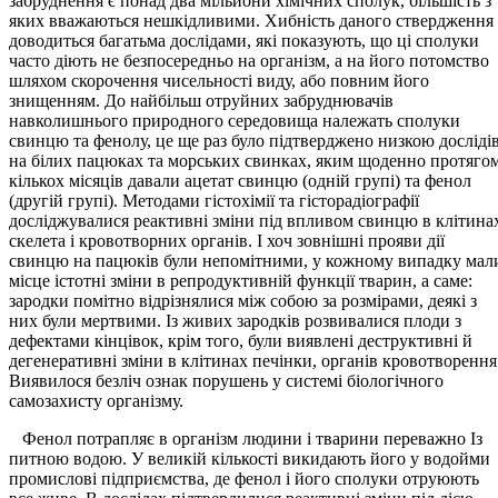
забруднення є понад два мільйони хімічних сполук, більшість з
яких вважаються нешкідливими. Хибність даного ствердження
доводиться багатьма дослідами, які показують, що ці сполуки
часто діють не безпосередньо на організм, а на його потомство
шляхом скорочення чисельності виду, або повним його
знищенням. До найбільш отруйних забруднювачів
навколишнього природного середовища належать сполуки
свинцю та фенолу, це ще раз було підтверджено низкою досліді
на білих пацюках та морських свинках, яким щоденно протяго
кількох місяців давали ацетат свинцю (одній групі) та фенол
(другій групі). Методами гістохімії та гісторадіографії
досліджувалися реактивні зміни під впливом свинцю в клітина
скелета і кровотворних органів. І хоч зовнішні прояви дії
свинцю на пацюків були непомітними, у кожному випадку мал
місце істотні зміни в репродуктивній функції тварин, а саме:
зародки помітно відрізнялися між собою за розмірами, деякі з
них були мертвими. Із живих зародків розвивалися плоди з
дефектами кінцівок, крім того, були виявлені деструктивні й
дегенеративні зміни в клітинах печінки, органів кровотворення
Виявилося безліч ознак порушень у системі біологічного
самозахисту організму.
Фенол потрапляє в організм людини і тварини переважно Із
питною водою. У великій кількості викидають його у водойми
промислові підприємства, де фенол і його сполуки отруюють