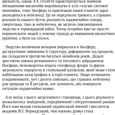
діяльність, однак XX століття характеризується значним
збільшенням масштабів виробництва в усіх галузях світової
економіки, тому біосфера та цивілізація нашої планети зараз
знаходяться в небезпеці. Це не передчасна тривога, а страшна
реальність нашого буття, реальність надзвичайно сувора,
смертельна, така ж небезпечна, як загроза самознищення
людства в термоядерній війні. Тепер потрібно вже не просто
переконувати людей у новому підході до вирішення екологічни
проблем, а бити на сполох.
Людство космічним вихором увірвалося в біосферу,
деструктивне змінюючи її структуру, деформуючи хід процесів,
що складалися протягом багатьох мільйонів років. Дедалі
зростаюча лавина речовинного та теплового забруднення
біосфери, безповоротна втрата генофонду флори та фауни
загрожують перерости в глобальний катаклізм, який може стат
найбільшою катастрофою в історії планети. Люди починають
усвідомлювати, хоч і досить повільно, цю страшну небезпеку
для природи та ЇЇ ресурсів, але зупинити, або повернути
ситуацію надзвичайно важко.
Але вихід з цього загрозливого становища, з цього реального
апокаліпсису знайдений, передбачений і обгрунтований раніше
Його нам вказав геніальний український вчений і мислитель
академік В.І. Вернадський, чия наукова думка стала