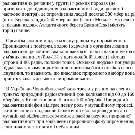
радіоактивних речовин у грунті і гірських породах (це
призводить до підвищення радіоактивності води, рослин і
частково повітря), де опромінення людей досягає 380 мбер на рі
(штат Керала в Індії), 550.мбер на рік (Санта Менале - місцевост
з пісками вздовж Атлантичного берега Бразилії, які містять
торій) і вище.
Організм людини піддається внутрішньому опроміненню.
Проникаючи з повітрям, водою і харчами в організм людини,
радіоактивні речовини там залишаються і навіть накопичуютьс
у м'яких тканинах (йод-131 у щитоподібній залозі) і кістках
(стронцій-80, радій, полоній тощо). Оскільки людська популяці
піддавалася цьому опроміненню протягом багатьох віків свого
існування, то вважають, що внаслідок природного відбору вона
пристосувалась до такого випромінювання.
В Україні до Чорнобильської катастрофи у різних населених
пунктах природний радіоактивний фон коливався від 60 до 160
мбер/рік, у Києві становив близько 100 мбер/рік. Природний
радіоактивний фон відіграє певну роль у мутаційному процесі,
який не сприяє подальшій біологічній еволюції людини, а ті
мутації, які відбуваються з-поміж людей за рахунок природної
радіоактивності при збільшенні природного фону опромінення,
є чинником негативним і небажаним.