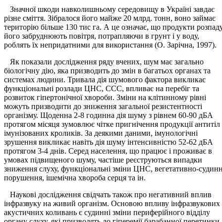
Значної шкоди навколишньому середовищу в Україні завдає
різне сміття. Зібралося його майже 20 млрд. тонн, воно займає
територію більше 130 тис га. А це означає, що продукти розпад
його забруднюють повітря, потрапляючи в грунт і у воду,
роблять їх непридатними для використання (О. Зарічна, 1997).
Як показали дослідження ряду вчених, шум має загально
біологічну дію, яка призводить до змін в багатьох органах та
системах людини. Тривала дія шумового фактора викликає
функціональні розлади ЦНС, ССС, впливає на перебіг та
розвиток гіпертонічної хвороби. Зміни на клітинному рівні
можуть призводити до зниження загальної резистентності
організму. Щоденна 2-8 годинна дія шуму з рівнем 60-90 дБА
протягом місяця зумовлює чітке пригнічення продукції антитіл
імунізованих кроликів. За деякими даними, імунологічні
зрушення викликає навіть дія шуму інтенсивністю 52-62 дБА
протягом 3-4 днів. Серед населення, що працює і проживає в
умовах підвищеного шуму, частіше реєструються випадки
зниження слуху, функціональні зміни ЦНС, вегетативно-судинн
порушення, ішемічна хвороба серця та ін.
Наукові дослідження свідчать також про негативний вплив
інфразвуку на живий організм. Основою впливу інфразвукових
акустичних коливань є судинні зміни периферійного відділу
органу слуху, які призводять до гіперемії барабанної перетинки,