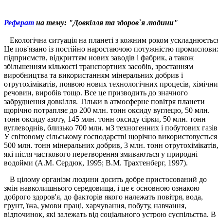
Реферат
на тему: "Довкілля та здоров`я людини"
Екологічна ситуація на планеті з кожним роком ускладнюєтьс
Це пов'язано із постійно наростаючою потужністю промислови
підприємств, відкриттям нових заводів і фабрик, а також
збільшенням кількості транспортних засобів, зростанням
виробництва та використанням мінеральних добрив і
отрутохімікатів, появою нових технологічних процесів, хімічн
речовин, виробів тощо. Все це призводить до значного
забруднення довкілля. Тільки в атмосферне повітря планети
щорічно потрапляє до 200 млн. тонн оксиду вуглецю, 50 млн.
тонн оксиду азоту, 145 млн. тонн оксиду сірки, 50 млн. тонн
вуглеводнів, близько 700 млн. м3 техногенних і побутових газів
У світовому сільському господарстві щорічно використовується
500 млн. тонн мінеральних добрив, 3 млн. тонн отрутохімікатів
які після часткового перетворення змиваються у природні
водойми (А.М. Сердюк, 1995; В.М. Трахтенберг, 1997).
В цілому організм людини досить добре пристосований до
змін навколишнього середовища, і це є основною ознакою
доброго здоров'я, до факторів якого належать повітря, вода,
грунт, їжа, умови праці, харчування, побуту, навчання,
відпочинок, які залежать від соціального устрою суспільства. В