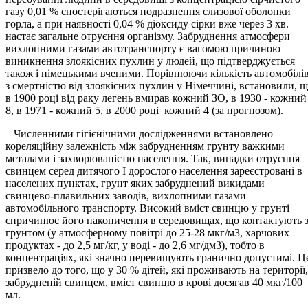
газу 0,01 % спостерігаються подразнення слизової оболонки
горла, а при наявності 0,04 % діоксиду сірки вже через 3 хв.
настає загальне отруєння організму. Забруднення атмосфери
вихлопними газами автотранспорту є вагомою причиною
виникнення злоякісних пухлин у людей, що підтверджується
також і німецькими вченими. Порівнюючи кількість автомобілі
з смертністю від злоякісних пухлин у Німеччині, встановили, 
в 1900 році від раку легень вмирав кожний ЗО, в 1930 - кожний
8, в 1971 - кожний 5, в 2000 році кожний 4 (за прогнозом).
Численними гігієнічними дослідженнями встановлено
кореляційну залежність між забрудненням грунту важкими
металами і захворюваністю населення. Так, випадки отруєння
свинцем серед дитячого І дорослого населення зареєстровані в
населених пунктах, грунт яких забруднений викидами
свинцево-плавильних заводів, вихлопними газами
автомобільного транспорту. Високий вміст свинцю у грунті
спричинює його накопичення в середовищах, що контактують 
грунтом (у атмосферному повітрі до 25-28 мкг/м3, харчових
продуктах - до 2,5 мг/кг, у воді - до 2,6 мг/дм3), тобто в
концентраціях, які значно перевищують гранично допустимі. Ц
призвело до того, що у 30 % дітей, які проживають на території,
забрудненій свинцем, вміст свинцю в крові досягав 40 мкг/100
мл.