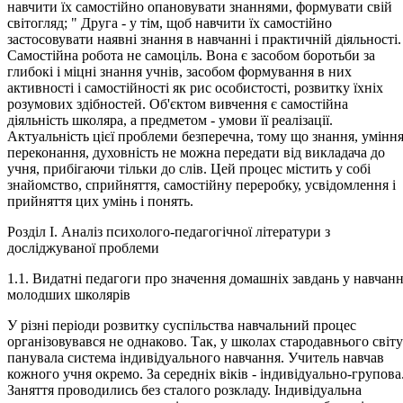
навчити їх самостійно опановувати знаннями, формувати свій
світогляд; " Друга - у тім, щоб навчити їх самостійно
застосовувати наявні знання в навчанні і практичній діяльності.
Самостійна робота не самоціль. Вона є засобом боротьби за
глибокі і міцні знання учнів, засобом формування в них
активності і самостійності як рис особистості, розвитку їхніх
розумових здібностей. Об'єктом вивчення є самостійна
діяльність школяра, а предметом - умови її реалізації.
Актуальність цієї проблеми безперечна, тому що знання, уміння
переконання, духовність не можна передати від викладача до
учня, прибігаючи тільки до слів. Цей процес містить у собі
знайомство, сприйняття, самостійну переробку, усвідомлення і
прийняття цих умінь і понять.
Розділ І. Аналіз психолого-педагогічної літератури з
досліджуваної проблеми
1.1. Видатні педагоги про значення домашніх завдань у навчанн
молодших школярів
У різні періоди розвитку суспільства навчальний процес організовувався не однаково. Так, у школах стародавнього світу панувала система індивідуального навчання. Учитель навчав кожного учня окремо. За середніх віків - індивідуально-групова. Заняття проводились без сталого розкладу. Індивідуальна система навчання якоюсь мірою виправдовувала себе тоді, коли в школах училась невелика кількість дітей. Але розвиток суспільного виробництва уже в XVI - XVII століттях зумовив необхідність значного розширення і вдосконалення шкільної освіти. У зв'язку з цим виникла класно-урочна система навчання, яка створювала можливість одночасного навчання учителем багатьох учнів. Ця система вимагала комплектування навчальних груп (класів) з однаковою підготовкою і віком учнів і навчання їх за однією програмою. Доцільність класно-урочної системи та шляхи їх застосування обґрунтував у XVII ст. Я-А. Коменський. Вона розвивається уже більше трьох століть. У XVIII ст. стала розвиватися бел ланкастерська система навчання (її розробили англійські педагоги А. Белл і Д. Ланкастер) - система взаємного навчання. Суть бел ланкастерської системи полягає в тому, що в школі старші, здібніші і більш підготовлені учні виступають у ролі так званих моніторів: за вказівками вчителя-вони навчають інших учнів (як правило, кожний монітор навчає близько 10 учнів). Це дає змогу одному вчителеві організувати навчання кількох сотень учнів. Система взаємного навчання практикувалась частково і в нашій країні. Але життєвого іспиту вона не витримала, бо не забезпечувала належної якості навчання, ґрунтовного опанування учнями знань. На початку XX ст. у США, Англії та в деяких інших країнах Заходу виникали системи індивідуалізованого навчання, що мали своїм завданням підготовку активних, ініціативних, енергійних функціонерів буржуазної держави. З цих систем навчання найбільш поширеним був дальтон-план (назва - від м. Дальтон у США). При дальтон-плані уроки скасовуються, навчальні класи заміняються предметними "лабораторіями", кожний учень працює самостійно, виконує тижневі чи місячні завдання ("підряди") відповідно до своїх індивідуальних можливостей, а вчителі виступають в ролі консультантів і контролерів. У другій половині 20-х років дальтон-план в дещо зміненому вигляді відстоювали деякі педагоги. На практиці основні ідеї дальтон-плану втілились у лабораторно-бригадній організації навчання, при якій замість класів створювались "лабораторії", учні розподілялись на невеликі групи-бригади (звичайно по 5-7 чол.), вчилися у цих групах за побудованими в особливий спосіб підручниками (називались вони "робочими книгами"), виконували спеціально складені вчителем денні, тижневі, місячні "робочі завдання" з кожного навчального предмета. Лабораторно-бригадна система не виправдала себе. Вона знижувала керівну роль учителя, не забезпечувала опанування систематичних і міцних знань, приводила до знеосібки у навчанні, виховувала безвідповідальне ставлення до роботи. Але окремі елементи цієї системи можуть бути корисними. Так, поряд з індивідуальним і колективним навчанням практикуються групові завдання, наприклад, при виконанні лабораторних і практичних робіт, самостійного опрацювання підручника, довідкової і допоміжної літератури. Сучасна педагогіка, як свідчать дослідження педагогів, продовжує віддавати перевагу індивідуальним формам організації навчання перед колективними. Так, у багатьох школах США розповсюджений так званий "план Тромпа". В центрі уваги за цим "планом" - створення умов для успішного просування обдарованих учнів: 40 % часу відведено для навчання у великих групах (100-120 чоловік), 20% часу на навчання в малих групах (10-15 чоловік) і 40 °/о часу на індивідуальне навчання. Вправи і привчання займають у народному вихованні одне з чільних місць. Вони є своєрідною "гімнастикою поведінки" дітей і реалізується в основному через застосування цілого комплексу різноманітних прийомів: вимоги, показу, тренування, нагадування, контролю й самоконтролю. Вимога допомагає вихованцеві збагнути суть і насущність потреби в тих чи інших звичаях і манерах поведінки. У народній педагогіці вони виражаються по-різному: у цікавій розповіді про якийсь повчальний факт із життя людей, мудрій пораді когось із старших, афоризмі ("Не будь у людях примітний, а будь вдома привітний", "У гостині останній починай їсти, а перший переставай"), заповіді ("Не кради", "Поважай старших", "Шануй батька і матір"). Вимоги у формі наказу чи погроз у практиці народного виховання трапляються дуже рідко. До них вдаються лише в крайньому разі, найчастіше тоді, коли вихованець виявляє зухвалу впертість і непослух. Та й то після випробування всіх інших можливих у даній ситуації методів і прийомів, зокрема застосування позитивного прикладу. Прийом вправи на основі показу відзначається високою дієвістю тому, що виражається в демонструванні живого, наочного взірця й пробуджує емоційні переживання ("Якщо він може, то чому я не можу?"). Саме на це розраховують вихователі, коли кажуть, наприклад, учневі: "Подивись, як забавляє свого молодшого братика ця дівчинка". Або: "Поглянь як він виконує швидко, з зацікавленням та правильно домашнє завдання, то чому ж ти не можеш?". Щоб та чи інша дія, наприклад, манера готуватися, закріпилась і стала звичкою, не обходилась без нагадування, яке допомагає долати забудькуватість. Щоправда, постійні нагадування, та ще в категоричній формі, можуть набриднути й не дати бажаного результату. А тому їх роблять делікатно й нерідко в жартівливій формі. Народна педагогіка обстоює довірливе ставлення до людини. Але довірливість не виключає контролю дорослих за поведінкою дитини. ("Довіряй, але й перевіряй!"). Контроль може бути різний. Педантично-в'їдливий контроль користі не дає. Доброзичливий і мудрий контроль сприймається з вдячністю, бо він допомагає виявляти і долати труднощі, підносить уже здобуте, будить радісні переживання успіху, спонукає до самоудосконалення і самоконтролю ("Найкращий контроль - власна совість"). Вік людини порівняно недовгий ("Вік наш - як година"). Та й швидко минає ("Збіжить вік - як одна година", "Ліга упливають, як вода", "Вік пройшов, як батогом ляснув"). Тож і прожити його треба змістовно, гідно. У зв'язку з цим в народній педагогіці велика увага приділяється чиннику часу в житті людини. Про раціональне використання часу на основі додержання тих чи інших режимних моментів йдеться в багатьох прислів'ях і приказках, наприклад: "Хто рано встає, тому бог дає", "Легше пізно лягти спати, ніж рано вставати", "Зі сном, як з волом, борися, а рано вставати не лінися", "Сьогоднішньої роботи на завтра не відкладай", "Зробив діло - гуляй сміло". Глибоко замислитись над невпинним плином часу спонукають також народні загадки. І це не випадково: режим, тобто розумний і чіткий розпорядок життя і діяльності дитини народна педагогіка розглядає як один з дійових методів виховання, важливий чинник формування звичок. У практиці народного виховання режим формується на основі укладу життя трудової родини в селі чи в місті, з урахуванням віку й статі дитини, пори року й навіть особливостей дня - будень, неділя чи свято. Широко застосовуються в народі такі дійові методи виховання, як виконання різних доручень і обов'язків, дитячі ігри та забави. До виконання різних доручень дітьми практика народного виховання вдасться дужо часто. Обов'язки дітей випливають з потреб трудової сім'ї. Доручення вдома вони одержують найчастіше від батьків. Щоденне виконання доручень і обов'язків змалку дисциплінує дитину, формує почуття відповідальності, вчить раціонально використовувати час, будить ініціативу, гартує характер і виробляє вольові якості, вчить долати труднощі й доводити розпочату справу до кінця ("Кінець діло хвалить"). Успішне виконання доручення викликає в дитини радість успіху. Особливо, якщо виконання перевірив і оцінив хтось із авторитетних людей - батько чи мати, дідусь чи бабуся. Доручення визначають відповідно до віку і статі дитини з поступовим їх ускладненням. Коло цих доручень і обов'язків досить широко. Наприклад, діти в сім'ях як у місті, так і в селі виконують різну хатню роботу, бавлять немовлят, допомагають батькам у праці. Чим діти старші, тим доручення складніші. Не завжди доручення й обов'язки бажані та привабливі дитині. Та вони завжди й не можуть бути такими. Щоб підготуватися до життя, слід навчитися бути вольовим і дисциплінованим, мати почуття обов'язку й відповідальності. А для цього треба привчити себе виконувати не тільки те, що хочеться, а й те, що дуже потрібне, хай навіть неприємне, важке. Щоправда, в умовах експлуататорського ладу на плечі дітей трударів часто лягали й непосильні доручення та обов'язки. Самостійна робота - це не форма організації навчальних занять і не метод навчання. Її правомірно розглядати скоріше як засіб залучення учнів у самостійну пізнавальну діяльність, засіб її логічної і психологічної організації. (8, 279) Основною вимогою суспільства до сучасної школи є формування особистості, що вміла б самостійно творчо вирішувати наукові, виробничі, суспільні задачі, критично мислити, виробляти і захищати свою точку зору, свої переконання, систематично і безупинно поповнювати й обновляти свої знання шляхом самоосвіти, удосконалювати уміння, творчо застосовувати них у дійсності. Фахівцями в цій області підкреслювалося, що учням важливо дати метод, дороговказну нитку для організації придбання знань, а це значить - озброїти їх уміннями і навичками наукової організації розумової праці, тобто уміннями ставати мету, вибирати засоби її досягнення, планувати роботу в часі. Для формування цілісної і гармонічної особистості необхідно систематичне включення її в самостійну діяльність, що у процесі особливого виду навчальних завдань - самостійних робіт - здобуває характер проблемно-пошукової діяльності. Існує безліч різних напрямків у дослідженні природи активності і самостійності учнів у навчанні. Перший напрямок бере початок ще в стародавності. Його представниками можна вважати ще давньогрецьких учених (Аристосен, Сократ, Платон, Аристотель), що глиб