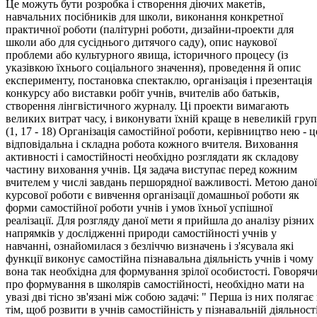
Це можуть бути розробка і створення діючих макетів,
навчальних посібників для школи, виконання конкретної
практичної роботи (палітурні роботи, дизайни-проекти для
школи або для сусіднього дитячого саду), опис наукової
проблеми або культурного явища, історичного процесу (із
указівкою їхнього соціального значення), проведення й опис
експерименту, постановка спектаклю, організація і презентація
конкурсу або виставки робіт учнів, вчителів або батьків,
створення лінгвістичного журналу. Ці проекти вимагають
великих витрат часу, і виконувати їхній краще в невеликій груп
(1, 17 - 18) Організація самостійної роботи, керівництво нею - ц
відповідальна і складна робота кожного вчителя. Виховання
активності і самостійності необхідно розглядати як складову
частину виховання учнів. Ця задача виступає перед кожним
вчителем у числі завдань першорядної важливості. Метою даної
курсової роботи є вивчення організації домашньої роботи як
форми самостійної роботи учнів і умов їхньої успішної
реалізації. Для розгляду даної мети я прийшла до аналізу різних
напрямків у дослідженні природи самостійності учнів у
навчанні, ознайомилася з безліччю визначень і з'ясувала які
функції виконує самостійна пізнавальна діяльність учнів і чому
вона так необхідна для формування зрілої особистості. Говоряч
про формування в школярів самостійності, необхідно мати на
увазі дві тісно зв'язані між собою задачі: " Перша із них полягає
тім, щоб розвити в учнів самостійність у пізнавальній діяльності