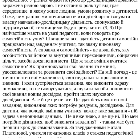
виражена різною мірою. І не останню роль тут відіграє
середовище, в якому живе людина, умови розвитку в дитинстві
Отже, чим раніше ми починаємо вчити дітей організовувати
власну навчально-дослідницьку діяльність, спонукаємо й
підтримуємо її, тим вищими будуть результати. (9, 9) Що
найчастіше мають на увазі педагоги, коли говорять про
самостійність учня? Швидше за все, здатність дитини самостій
працювати над завданням учителя, так звану виконавчу
самостійність. А справжня самостійність - це діяльність, яку
особистість здійснює за внутрішніми переконаннями, обираючи
ціль та засоби досягнення мети. Що ж таке вміння вчитися
самостійно? Як примножувати свої знання та вміння,
удосконалювати та розвивати свої здібності? На мій погляд - це
точно знати свої можливості, свої недоліки та прогалини в
знаннях, і коли зустрічається завдання, яке виконати одразу
неможливо, то не самоусуватися, а шукати засоби поповнити
свої знання новим досвідом, пройти шлях наукового
дослідження. Але й це ще не все. Це здатність шукати нові
завдання, виконання яких потребує роздумів, досліджень. Для
дитини, яка володіє вмінням учитися, кожне таке завдання - ніб
задача з неповними даними. "Це я вже знаю, а це ще ні. Що мен
потрібно дізнатися, щоб виконати завдання?" - таким має бути
перший крок до самонавчання. За твердженнями Наталі
Платонової, учителя початкових класів з стажем педагогічної