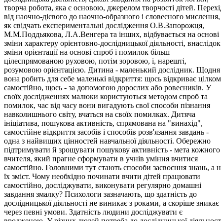
творча робота, яка є основою, джерелом творчості дітей. Перехі
від наочно-дієвого до наочно-образного і словесного мислення,
як свідчать експериментальні дослідження О.В.Запорожця,
М.М.Поддьякова, Л.А.Венгера та інших, відбувається на основі
зміни характеру орієнтовно-дослідницької діяльності, внаслідок
зміни орієнтації на основі спроб і помилок більш
цілеспрямованою руховою, потім зоровою, і, нарешті,
розумовою орієнтацією. Дитина - маленький дослідник. Щодня
вона робить для себе маленькі відкриття: щось відкриває цілком
самостійно, щось - за допомогою дорослих або ровесників. У
своїх дослідженнях малюки користуються методом спроб та
помилок, час від часу вони вигадують свої способи пізнання
навколишнього світу, вчаться на своїх помилках. Дитяча
ініціатива, пошукова активність, спрямована на "винахід",
самостійне відкриття засобів і способів розв'язання завдань -
одна з найвищих цінностей навчальної діяльності. Обережно
підтримувати й зрощувати пошукову активність - мета кожного
вчителя, який прагне сформувати в учнів уміння вчитися
самостійно. Головними тут стають способи засвоєння знань, а н
їх зміст. Чому необхідно починати вчити дітей працювати
самостійно, досліджувати, виконувати регулярно домашні
завдання змалку? Психологи зазначають, що здатність до
дослідницької діяльності не виникає з роками, а скоріше зникає
через певні умови. Здатність людини досліджувати є
вродженою. У різних людей потреба до дослідницької діяльност