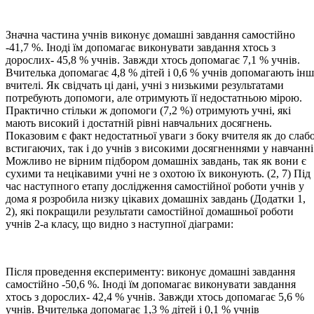
Значна частина учнів виконує домашні завдання самостійно
-41,7 %. Іноді їм допомагає виконувати завдання хтось з
дорослих- 45,8 % учнів. Завжди хтось допомагає 7,1 % учнів.
Вчителька допомагає 4,8 % дітей і 0,6 % учнів допомагають інш
вчителі. Як свідчать ці дані, учні з низькими результатами
потребують допомоги, але отримують її недостатньою мірою.
Практично стільки ж допомоги (7,2 %) отримують учні, які
мають високий і достатній рівні навчальних досягнень.
Показовим є факт недостатньої уваги з боку вчителя як до слаб
встигаючих, так і до учнів з високими досягненнями у навчанні
Можливо не вірним підбором домашніх завдань, так як вони є
сухими та нецікавими учні не з охотою їх виконують. (2, 7) Під
час наступного етапу дослідження самостійної роботи учнів у
дома я розробила низку цікавих домашніх завдань (Додатки 1,
2), які покращили результати самостійної домашньої роботи
учнів 2-а класу, що видно з наступної діаграми:
Після проведення експерименту: виконує домашні завдання
самостійно -50,6 %. Іноді їм допомагає виконувати завдання
хтось з дорослих- 42,4 % учнів. Завжди хтось допомагає 5,6 %
учнів. Вчителька допомагає 1,3 % дітей і 0,1 % учнів