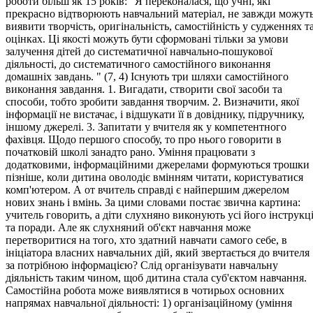
роботи більш як 15 років: "Я переконалася, що учні, які
прекрасно відтворюють навчальний матеріал, не завжди можут
виявити творчість, оригінальність, самостійність у судженнях т
оцінках. Ці якості можуть бути сформовані тільки за умови
залучення дітей до систематичної навчально-пошукової
діяльності, до систематичного самостійного виконання
домашніх завдань. " (7, 4) Існують три шляхи самостійного
виконання завдання. 1. Вигадати, створити свої засоби та
способи, тобто зробити завдання творчим. 2. Визначити, якої
інформації не вистачає, і відшукати її в довіднику, підручнику,
іншому джерелі. 3. Запитати у вчителя як у компетентного
фахівця. Щодо першого способу, то про нього говорити в
початковій школі занадто рано. Уміння працювати з
додатковими, інформаційними джерелами формуються трошки
пізніше, коли дитина оволодіє вмінням читати, користуватися
комп'ютером. А от вчитель справді є найпершим джерелом
нових знань і вмінь. За цими словами постає звична картина:
учитель говорить, а діти слухняно виконують усі його інструкці
та поради. Але як слухняний об'єкт навчання може
перетворитися на того, хто здатний навчати самого себе, в
ініціатора власних навчальних дій, який звертається до вчителя
за потрібною інформацією? Слід організувати навчальну
діяльність таким чином, щоб дитина стала суб'єктом навчання.
Самостійна робота може виявлятися в чотирьох основних
напрямах навчальної діяльності: 1) організаційному (уміння