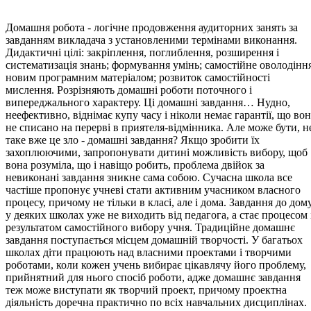
Домашня робота - логічне продовження аудиторних занять за
завданням викладача з установленими термінами виконання.
Дидактичні цілі: закріплення, поглиблення, розширення і
систематизація знань; формування умінь; самостійне оволодінн
новим програмним матеріалом; розвиток самостійності
мислення. Розрізняють домашні роботи поточного і
випереджального характеру. Ці домашні завдання… Нудно,
неефективно, віднімає купу часу і ніколи немає гарантії, що во
не списано на перерві в приятеля-відмінника. Але може бути, н
таке вже це зло - домашні завдання? Якщо зробити їх
захоплюючими, запропонувати дитині можливість вибору, щоб
вона розуміла, що і навіщо робить, проблема двійок за
невиконані завдання зникне сама собою. Сучасна школа все
частіше пропонує учневі стати активним учасником власного
процесу, причому не тільки в класі, але і дома. Завдання до дом
у деяких школах уже не виходить від педагога, а стає процесом 
результатом самостійного вибору учня. Традиційне домашнє
завдання поступається місцем домашній творчості. У багатьох
школах діти працюють над власними проектами і творчими
роботами, коли кожен учень вибирає цікавлячу його проблему,
прийнятний для нього спосіб роботи, адже домашнє завдання
теж може виступати як творчий проект, причому проектна
діяльність доречна практично по всіх навчальних дисциплінах.