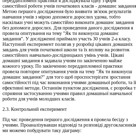
переддипломної практики я досліджувала одну з форм
самостійної роботи учнів початкових класів - домашнє завдання
Метою першого дослідження було виявити зв'язок результатів
навчання учнів з мірою допомоги дорослих удома, тобто
наскільки учні можуть самостійно виконати домашнє завдання
без допомоги дорослих. Для проведення даного дослідження я
провела опитування на тему "Як ти виконуєш домашнє
завдання". У дослідженні приймало участь 30 учнів 2-а класу.
Наступний експеримент полягав у розробці цікавих домашніх
завдань для учнів початкової школи та їх впливу на розвиток
самостійних навчально-дослідницьких умінь учнів. Цікаві
домашні завдання я задавала учням по закінченню майже
кожного уроку. По закінченню переддипломної практики
провела повторне опитування учнів на тему "Як ти виконуєш
домашнє завдання?" для того щоб проспостерігати зростання
самостійності під час виконання учнями домашньої роботи, та її
ефективні методи. Останнім пунктом дослідження, є розробка т
сприяння застосуванню учнями правил домашньої навчальної
роботи для учнів молодших класів.
2.3. Контрольний експеримент
Під час проведення першого дослідження я провела бесіду з
учнями. Проаналізувавши відповіді та розповіді другокласникі
ми можемо побудувати таку діаграму: