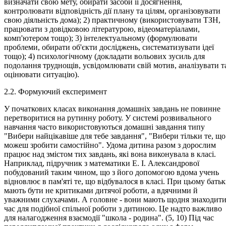
визначати свою мету, обирати засоби її досягнення,
контролювати відповідність дії плану та цілям, організовувати
свою діяльність дома); 2) практичному (використовувати ТЗН,
працювати з довідковою літературою, відеоматеріалами,
комп'ютером тощо); 3) інтелектуальному (формулювати
проблеми, обирати об'єкти досліджень, систематизувати ідеї
тощо); 4) психологічному (докладати вольових зусиль для
подолання труднощів, усвідомлювати свій мотив, аналізувати т
оцінювати ситуацію).
2.2. Формуючий експеримент
У початкових класах виконання домашніх завдань не повинне
перетворитися на рутинну роботу. У системі розвивального
навчання часто використовуються домашні завдання типу
"Вибери найцікавіше для тебе завдання", "Вибери тільки те, що
можеш зробити самостійно". Удома дитина разом з дорослим
працює над змістом тих завдань, які вона виконувала в класі.
Наприклад, підручник з математики Е. І. Александрової
побудований таким чином, що з його допомогою вдома учень
відновлює в пам'яті те, що відбувалося в класі. При цьому бать
мають бути не критиками дитячої роботи, а вдячними й
уважними слухачами. А головне - вони мають щодня знаходит
час для подібної спільної роботи з дитиною. Це надто важливо
для налагодження взаємодії "школа - родина". (5, 10) Під час