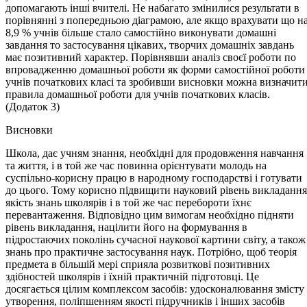
допомагають інші вчителі. Не набагато змінилися результати в
порівнянні з попередньою діаграмою, але якщо врахувати що н
8,9 % учнів більше стало самостійно виконувати домашні
завдання то застосування цікавих, творчих домашніх завдань
має позитивний характер. Порівнявши аналіз своєї роботи по
впровадженню домашньої роботи як форми самостійної роботи
учнів початкових класі та зробивши висновки можна визначит
правила домашньої роботи для учнів початкових класів.
(Додаток 3)
Висновки
Школа, дає учням знання, необхідні для продовження навчання
та життя, і в той же час повинна орієнтувати молодь на
суспільно-корисну працю в народному господарстві і готувати
до цього. Тому корисно підвищити науковий рівень викладання
якість знань школярів і в той же час перебороти їхнє
перевантаження. Відповідно цим вимогам необхідно підняти
рівень викладання, націлити його на формування в
підростаючих поколінь сучасної наукової картини світу, а також
знань про практичне застосування наук. Потрібно, щоб теорія
предмета в більшій мері сприяла розвиткові позитивних
здібностей школярів і їхній практичній підготовці. Це
досягається цілим комплексом засобів: удосконалювання змісту
утворення, поліпшенням якості підручників і інших засобів