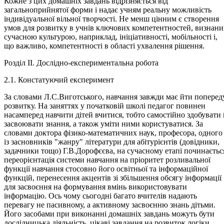
Розділ ІІ. Дослідно-експериментальна робота
2.1. Констатуючий експеримент
За словами Л.С.Виготського, навчання завжди має йти поперед
розвитку. На заняттях у початковій школі педагог повинен
насамперед навчити дітей вчитися, тобто самостійно здобувати 
засвоювати знання, а також уміти ними користуватися. За
словами доктора фізико-математичних наук, професора, одного
із засновників "жанру" літератури для абітурієнтів (довідники,
задачники тощо) Г.В.Дорофєєва, на сучасному етапі починаєтьс
переорієнтація системи навчання на пріоритет розливальної
функції навчання стосовно його освітньої та інформаційної
функцій, перенесення акцентів зі збільшення обсягу інформації
для засвоєння на формування вмінь використовувати
інформацію. Ось чому сьогодні багато вчителів надають
перевагу не пасивному, а активному засвоєнню знань дітьми.
Його засобами при виконанні домашніх завдань можуть бути
дослідницька діяльність, цікаві завдання на розвиток логіки,