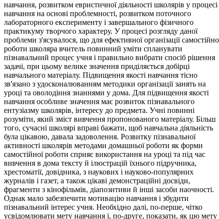
навчання, розвитком евристичної діяльності школярів у процесі
навчання на основі проблемності, розвитком поточного
лабораторного експерименту і завершального фізичного
практикуму творчого характеру. У процесі розгляду даної
проблеми з'ясувалося, що для ефективної організації самостійно
роботи школяра вчитель повинний уміти спланувати
пізнавальний процес учня і правильно вибрати спосіб рішення
задачі, при цьому велике значення приділяється добірці
навчального матеріалу. Підвищення якості навчання тісно
зв'язано з удосконалюванням методики організації занять на
уроці та оволодіння знаннями у дома. Для підвищення якості
навчання особливе значення має розвиток пізнавального
ентузіазму школярів, інтересу до предмета. Учні повинні
розуміти, який зміст вивчення пропонованого матеріалу. Більш
того, сучасні школярі вправі бажати, щоб навчальна діяльність
була цікавою, давала задоволення. Розвитку пізнавальної
активності школярів методами домашньої роботи як форми
самостійної роботи сприяє використання на уроці та під час
вивчення в дома тексту й ілюстрацій їхнього підручника,
хрестоматії, довідника, з наукових і науково-популярних
журналів і газет, а також цікаві демонстраційні досвіди,
фрагменти з кінофільмів, діапозитиви й інші засоби наочності.
Однак мало забезпечити мотивацію навчання і збудити
пізнавальний інтерес учня. Необхідно далі, по-перше, чітко
усвідомлювати мету навчання і, по-друге, показати, як цю мету