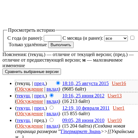
Просмотреть историю
С года (и ранее):
С месяца (и ранее):
Только удалённые
Пояснения: (текущ.) — отличие от текущей версии; (пред.) —
отличие от предшествующей версии;
м
— малозначимое
изменение
(текущ. |
пред.
)
18:10, 25 августа 2015
User16
(
Обсуждение
|
вклад
)
(9685 байт)
(
текущ.
|
пред.
)
10:16, 25 июня 2012
User13
(
Обсуждение
|
вклад
)
(16 213 байт)
(
текущ.
|
пред.
)
12:19, 10 февраля 2011
User1
(
Обсуждение
|
вклад
)
(15 855 байт)
(
текущ.
| пред.)
09:05, 28 июня 2010
User10
(
Обсуждение
|
вклад
)
(15 204 байта)
(Создана новая
страница размером '''
Гіпермаркет Знань
>>[[Українська
м...)