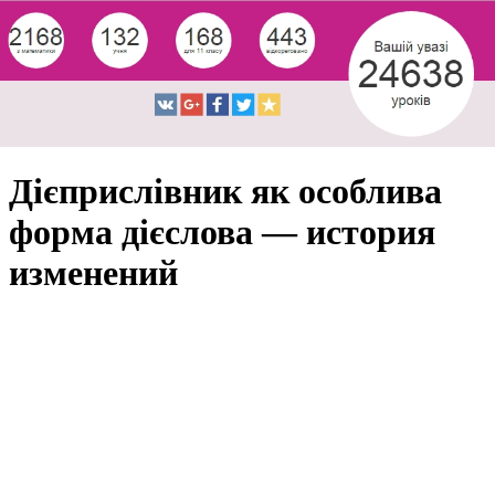
Дієприслівник як особлива
форма дієслова — история
изменений