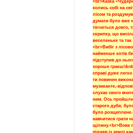
<br>Казка «Чудер
колись собі на сві
лісом та роздумува
думати було вже ні
тягнеться довго, т
скрипку, що висіла
веселеньке та так 
<br>Вибіг з лісово
найменше хотів би
підступив до нього
хороше граєш!&nbs
справі дуже легко 
ти повинен виконат
музиканте,-відпові
слухає свого вчит
ним. Ось пройшли 
старого дуба; бул
було розщеплене.<
навчитися грати на
щілину.<br>Вовк п
підняв із землі ка