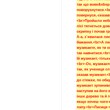
так що вовк&nbsp; 
поворухнутися.<br
повернуся,-сказав
<br>Пройшло небаг
лісі тягнеться дов
скрипку і почав гр
А-а, з`явилася лис
бажання.<br>А лис
музиканте, як ти 
так навчитися.<br>
їй музикант,-тільк
<br>-Ох, музиканте
так, як учениця с
сказав музикант.<
до стежки, по обид
музикант зупинивс
наступив на його в
інше дерево та й г
якщо хочеш чого-н
лапу.<br>Лисиця по