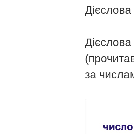
Дієслова
Дієслова
(прочитав
за числам