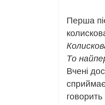
Перша пі
колискова
Колискова
То найпе
Вчені до
сприймає 
говорить