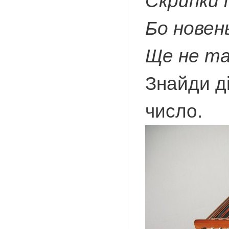
Скрипки 
Бо новен
Ще не та
Знайди ді
число.