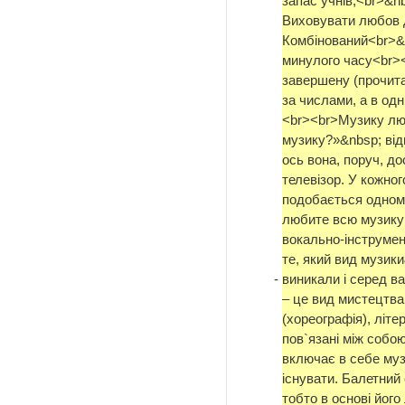
запас учнів;<br>&n
Виховувати любов д
Комбінований<br>&
минулого часу<br>
завершену (прочита
за числами, а в одни
<br><br>Музику лю
музику?»&nbsp; від
ось вона, поруч, д
телевізор. У кожног
подобається одному
любите всю музику 
вокально-інструмен
те, який вид музик
-
виникали і серед ва
– це вид мистецтва
(хореографія), літер
пов`язані між собо
включає в себе муз
існувати. Балетний 
тобто в основі його