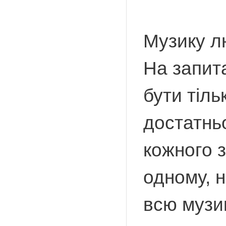
Музику л
На запит
бути тіль
достатнь
кожного з
одному, 
всю музик