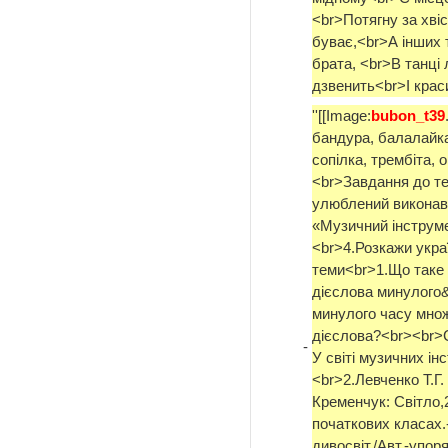
<br>Потягну за хві
буває,<br>А інших 
брата, <br>В танці
дзвенить<br>І краси
''[[Image:
bubon_t39
бандура, балалайка,
сопілка, трембіта, 
<br>Завдання до те
улюблений виконав
«Музичний інструме
<br>4.Розкажи укра
теми<br>1.Що таке 
дієслова минулого&
минулого часу мно
дієслова?<br><br>
-
У світі музичних ін
<br>2.Левченко Т.Г.
Кременчук: Світло,
початкових класах.-
дивосвіт./Авт.-упоря