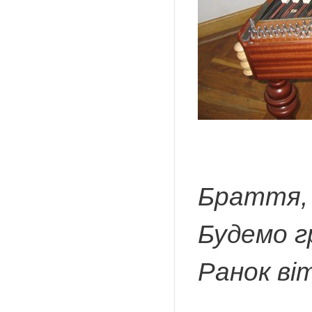
Браття, 
Будемо г
Ранок ві