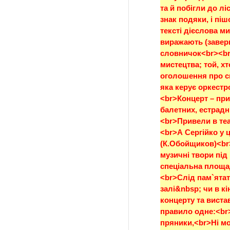
та й побігли до лі
знак подяки, і піш
тексті дієслова ми
виражають (завер
словничок<br><br>
мистецтва; той, х
оголошення про сп
яка керує оркест
<br>Концерт – при
балетних, естрад
<br>Привели в теа
<br>А Сергійко у ц
(К.Обойщиков)<br>
музичні твори під
спеціальна площад
<br>Слід пам`ята
залі&nbsp; чи в кі
концерту та вистав
правило одне:<br>І
пряники,<br>Ні мо