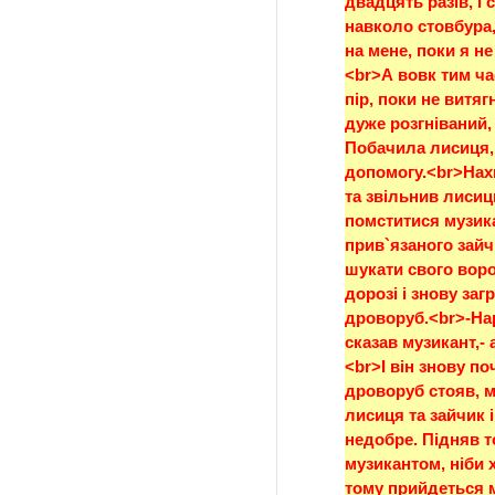
двадцять разів, і 
навколо стовбура, 
на мене, поки я не
<br>А вовк тим час
пір, поки не витягн
дуже розгніваний, 
Побачила лисиця, я
допомогу.<br>Нахи
та звільнив лисиц
помститися музик
прив`язаного зайчи
шукати свого воро
дорозі і знову заг
дроворуб.<br>-Нар
сказав музикант,- 
<br>І він знову по
дроворуб стояв, м
лисиця та зайчик 
недобре. Підняв то
музикантом, ніби х
тому прийдеться м