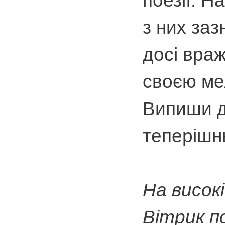
поезії. Н
з них заз
досі враж
своєю ме
Випиши д
теперішнь
На високі
Вітрик по