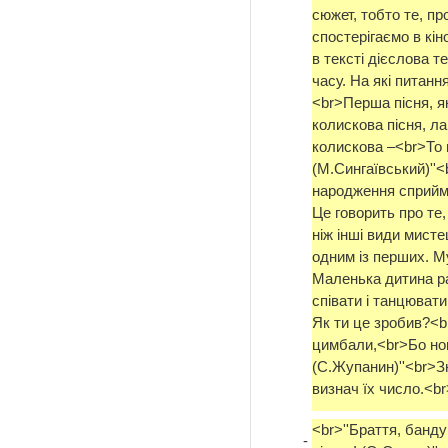
сюжет, тобто те, п
спостерігаємо в кі
в тексті дієслова т
часу. На які питанн
<br>Перша пісня, я
колискова пісня, ла
колискова –<br>То
(М.Сингаївський)''
народження сприймає
Це говорить про те
ніж інші види мист
одним із перших. М
Маленька дитина ра
співати і танцювати
Як ти це зробив?<br
цимбали,<br>Бо но
(С.Жупанин)''<br>З
визнач їх число.<br
<br>''Браття, банду
-