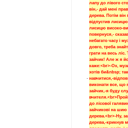
лапу до лівого сто
він,- дай мені прав
дерева. Потім він п
відпустив лисицю;
лисицю високо-вис
повернуся,- сказа
небагато часу і му
довго, треба знайт
грати на весь ліс.
зайчик! Але ж я йо
каже:<br>-Ох, муз
хотів би&nbsp; так
-
навчитися,-відпов
виконати все, що я
зайчик,-я буду слу
вчителя.<br>Прой
до лісової галяви
зайчикові на шию 
дерева.<br>-Ну, за
дерева,-крикнув м