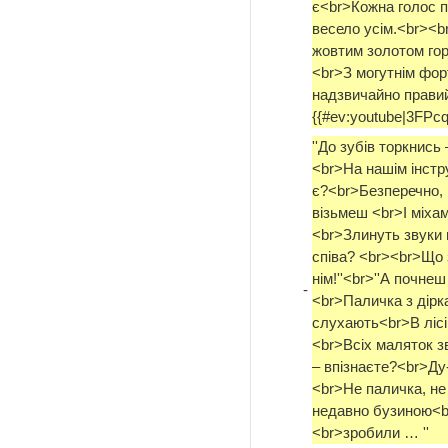
є<br>Кожна голос п
весело усім.<br><b
жовтим золотом го
<br>З могутнім форт
надзвичайно правий
{{#ev:youtube|3FPcq
''До зубів торкнись
<br>На нашім інстру
є?<br>Безперечно, ц
візьмеш <br>І міха
<br>Злинуть звуки
співа? <br><br>Що з
нім!''<br>''А почнеш
-
<br>Паличка з дірка
слухають<br>В лісі
<br>Всіх маляток зв
– впізнаєте?<br>Ду-д
<br>Не паличка, не 
недавно бузиною<br
<br>зробили … ''