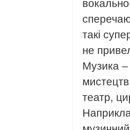
вокально-
сперечаю
такі супе
не приве
Музика – 
мистецтв.
театр, ци
Наприкла
музичний