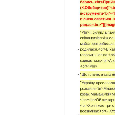
берись.<br>Прийш
(К.Обойщиков)''<b
інструменти<br><b
піснею озветься. 
ридає.<br>''[[Imag
''<br>Прилягла пан
співанки<br>Аж сль
майстерні робилася
-
родилася,<br>В хат
говорить і співа.<b
озивається.<br>А хт
<br>''<br>
-
''Що плаче, а сліз н
''Україну прославл
розганяє<br>Многос
козак Мамай,<br>Мо
<br><br>Ой же гарн
<br>Хоч і має три с
всезнайка:<br>- Хт
-