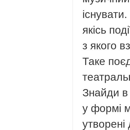
існувати
якісь под
з якого в
Таке поєд
театральн
Знайди в 
у формі м
утворені