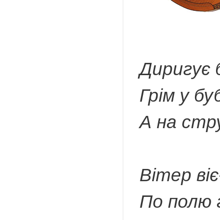
Диригує 
Грім у бу
А на стр
Вітер віє
По полю 