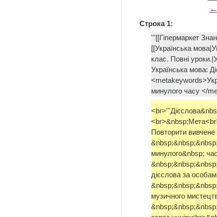
←
Строка 1:
'''[[Гіпермаркет Зна
[[Українська мова|У
клас. Повні уроки.|
Українська мова: Ді
<metakeywords>Укра
минулого часу </m
<br>'''Дієслова&nbsp
<br>&nbsp;Мета<br
Повторити вивчене 
&nbsp;&nbsp;&nbsp;
минулого&nbsp; часу
&nbsp;&nbsp;&nbsp;
дієслова за особам
&nbsp;&nbsp;&nbsp
музичного мистецтв
&nbsp;&nbsp;&nbsp