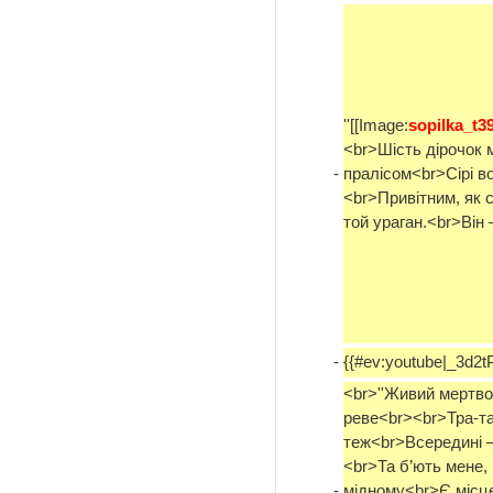
''[[Image:
sopilka_t3
<br>Шість дірочок 
-
пралісом<br>Сірі в
<br>Привітним, як с
той ураган.<br>Він 
-
{{#ev:youtube|_3d2
<br>''Живий мертво
реве<br><br>Тра-та-
теж<br>Всередині 
<br>Та б’ють мене,
-
мідному<br>Є місце 