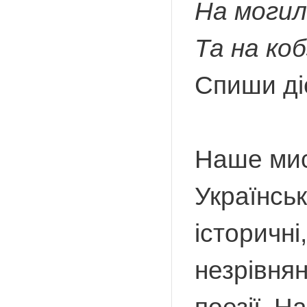
На могил
Та на коб
Спиши діє
Наше мис
Українськ
історичні
незрівнян