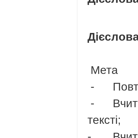
Дієслова
Мета
- Повтор
- Вчитис
тексті;
- Вчитис