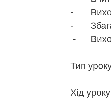
- Вихову
- Збагач
- Вихову
Тип урок
Хід уроку