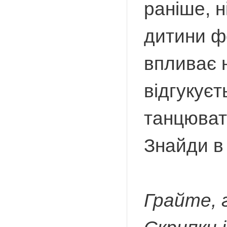
раніше, н
дитини ф
впливає 
відгукуєт
танцюват
Знайди в 
Грайте, 