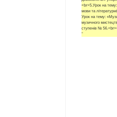
<br>5.Урок на тему:
мови та літератури&
Урок на тему: «Музи
музичного мистецтва
ступенів № 56.<br>
''