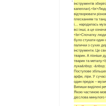
-
інструментів зберігс
капелла»).<br>Людс
відтворювати різном
плесканням та тан
і… народилась музи
всі інші, а це озна
<br>Спочатку люди
було стукати один о
палички з сухих де
інструменти. Це сви
тварин. А пізніше д
тварин та металу.<b
лука&nbsp; -&nbsp; 
Поступове збільшен
арфи, ліри. У сучас
один предок – музи
Випиши виділені реч
Якою частиною мови
дієслова минулого 