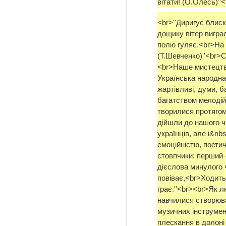
вітати! (О.Олесь)''<
<br>''Диригує блис
дощику вітер виграє
полю гуляє.<br>На 
(Т.Шевченко)''<br>С
<br>Наше мистецтв
Українська народна 
жартівливі, думи, б
багатством мелодій 
творилися протягом 
дійшли до нашого ча
українців, але і&nb
емоційністю, поети
стовпчики: перший 
дієслова минулого 
повіває,<br>Ходить
грає.''<br><br>Як
навчилися створюва
музичних інструмен
плескання в долоні 