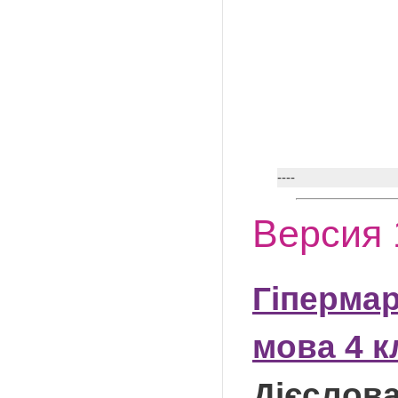
----
Версия 
Гіпермар
мова 4 к
Дієслова