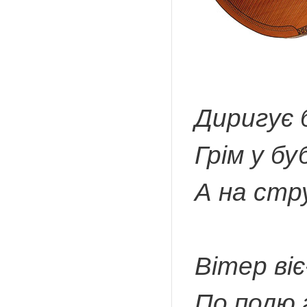
Диригує 
Грім у бу
А на стр
Вітер віє
По полю 