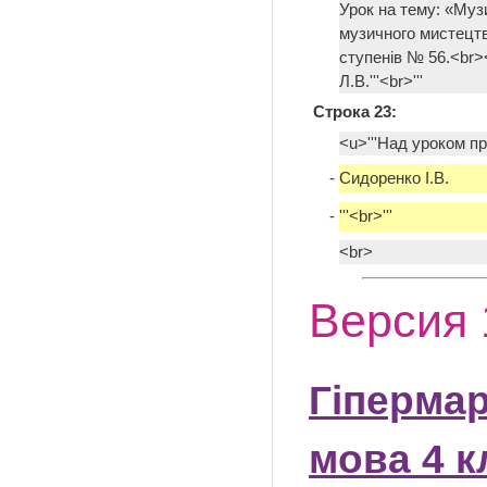
Урок на тему: «Музи
музичного мистецтва
ступенів № 56.<br>
Л.В.'''<br>'''
Строка 23:
<u>'''Над уроком п
-
Сидоренко І.В.
-
'''<br>'''
<br>
Версия 
Гіпермар
мова 4 к