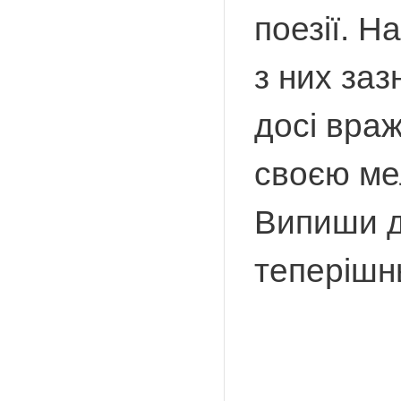
поезії. Н
з них заз
досі враж
своєю ме
Випиши д
теперішнь