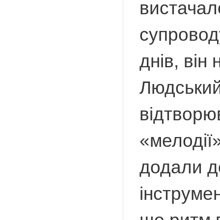
вистачало
супроводу
днів, він
Людський
відтворюв
«мелодії
додали д
інструмен