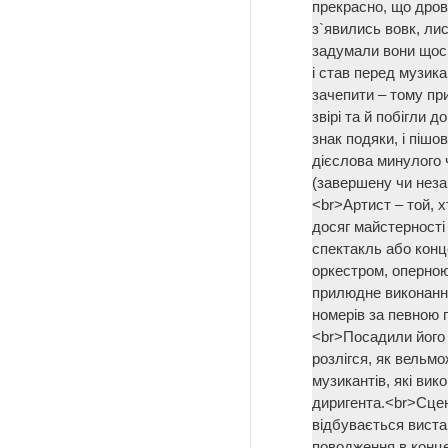
прекрасно, що дров
з`явились вовк, лис
задумали вони щось
і став перед музика
зачепити – тому пр
звірі та й побігли д
знак подяки, і пішо
дієслова минулого 
(завершену чи нез
<br>Артист – той, х
досяг майстерності
спектакль або конц
оркестром, оперно
прилюдне виконання
номерів за певною 
<br>Посадили його 
розлігся, як вельм
музикантів, які вик
диригента.<br>Сцен
відбувається виста
поводження в конце