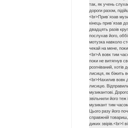
так, як учень слух
дороги разом, підій
<br>Прив`язав музи
кінець прив`язав до
двадцять разів кру
послухав його, оббі
мотузка навколо ст
чекай на мене, поки
<br>А вовк тим часо
поки не витягнув св
розгніваний, хотів 
лисиця, як біжить в
<br>Нахилив вовк д
лисицю. Відправили
музикантові. Дорог
звільнили його теж 
музикант тим часом 
Цього разу його по
справжній товариш,
диких звірів.<br>І в