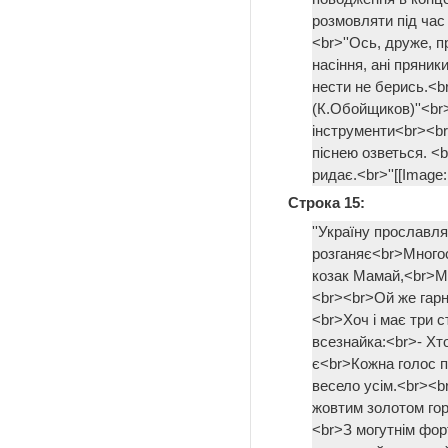
розмовляти під час 
<br>''Ось, друже, п
насіння, ані пряник
нести не берись.<b
(К.Обойщиков)''<br
інструменти<br><br
піснею озветься. <
ридає.<br>''[[Image:
Строка 15:
''Україну прославл
розганяє<br>Многос
козак Мамай,<br>Мо
<br><br>Ой же гарн
<br>Хоч і має три с
всезнайка:<br>- Хт
є<br>Кожна голос п
весело усім.<br><b
жовтим золотом го
<br>З могутнім форт