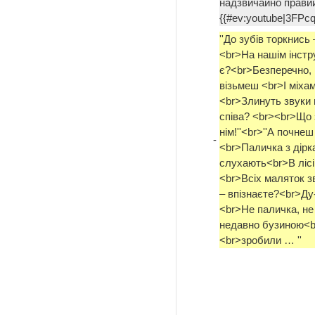
надзвичайно правий
{{#ev:youtube|3FPcq
''До зубів торкнись
<br>На нашім інстру
є?<br>Безперечно, ц
візьмеш <br>І міха
<br>Злинуть звуки
співа? <br><br>Що з
нім!''<br>''А почнеш
-
<br>Паличка з дірка
слухають<br>В лісі
<br>Всіх маляток зв
– впізнаєте?<br>Ду-д
<br>Не паличка, не 
недавно бузиною<br
<br>зробили … ''