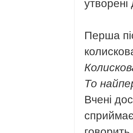
утворені
Перша пі
колискова
Колискова
То найпе
Вчені до
сприймає 
говорить