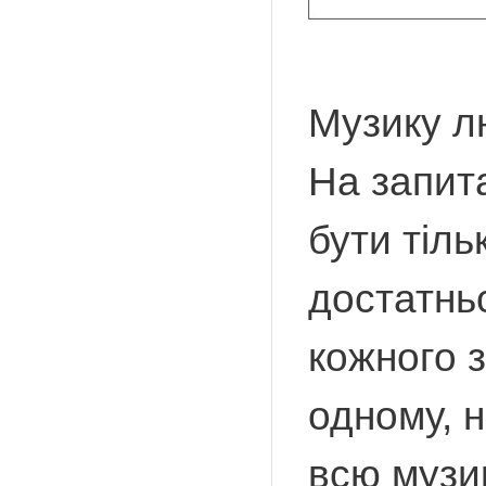
Музику л
На запит
бути тіль
достатнь
кожного з
одному, 
всю музик