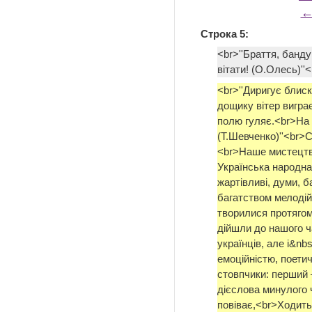
←
Строка 5:
<br>''Браття, банду
вітати! (О.Олесь)''
<br>''Диригує блис
дощику вітер виграє
полю гуляє.<br>На 
(Т.Шевченко)''<br>С
<br>Наше мистецтв
Українська народна 
жартівливі, думи, б
багатством мелодій 
творилися протягом 
дійшли до нашого ча
українців, але і&nb
емоційністю, поети
стовпчики: перший 
дієслова минулого 
повіває,<br>Ходить