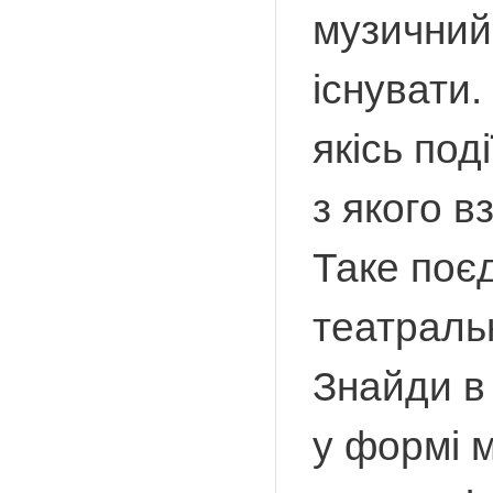
музичний
існувати
якісь под
з якого в
Таке поєд
театральн
Знайди в 
у формі м