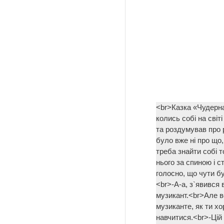
<br>Казка «Чудерн
колись собі на світ
та роздумував про р
було вже ні про що,
треба знайти собі т
нього за спиною і с
голосно, що чути бу
<br>-А-а, з`явився 
музикант.<br>Але в
музиканте, як ти хо
навчитися.<br>-Цій 