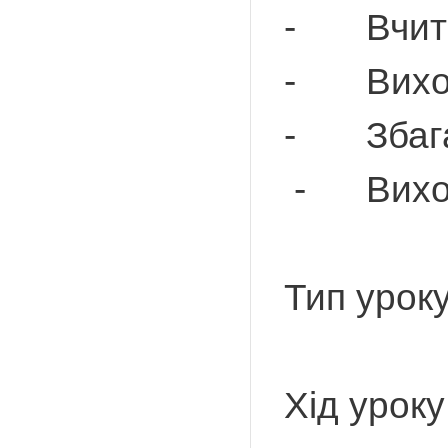
- Вчитис
- Вихову
- Збагач
- Вихову
Тип урок
Хід уроку