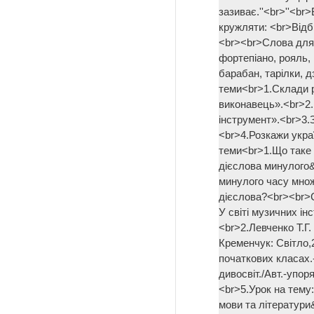
зазиває.''<br>''<br
кружляти: <br>Відб
<br><br>Слова для в
фортепіано, рояль, 
барабан, тарілки, дз
теми<br>1.Склади 
виконавець».<br>2
інструмент».<br>3.
<br>4.Розкажи укра
теми<br>1.Що таке 
дієслова минулого&
минулого часу мно
дієслова?<br><br>
У світі музичних ін
<br>2.Левченко Т.Г.
Кременчук: Світло,
початкових класах.-
дивосвіт./Авт.-упоря
<br>5.Урок на тему:
мови та літератури&