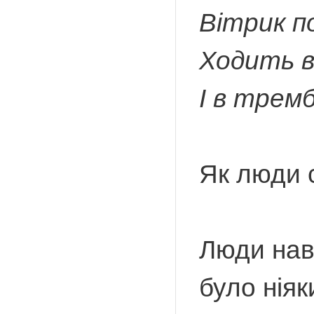
Вітрик по
Ходить в
І в тремб
Як люди 
Люди нав
було ніяк