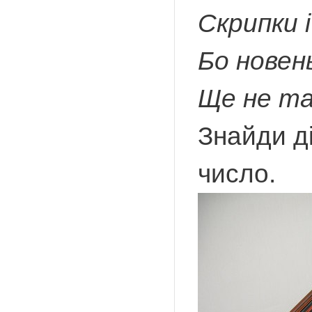
Скрипки 
Бо новен
Ще не та
Знайди ді
число.