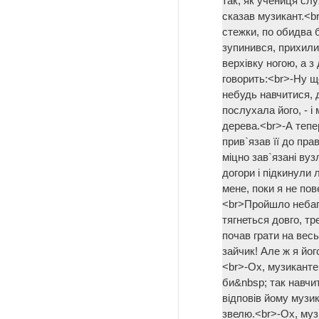
так, як учениця слу
сказав музикант.<b
стежки, по обидва б
зупинився, прихилив
верхівку ногою, а з
говорить:<br>-Ну що
небудь навчитися, 
послухала його, - і
дерева.<br>-А тепер
прив`язав її до пра
міцно зав`язані вуз
догори і підкинули
мене, поки я не пов
<br>Пройшло небага
тягнеться довго, тр
почав грати на весь
зайчик! Але ж я йог
<br>-Ох, музиканте
би&nbsp; так навчит
відповів йому музик
звелю.<br>-Ох, муз