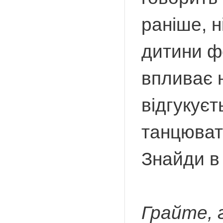
раніше, н
дитини ф
впливає 
відгукуєт
танцюват
Знайди в 
Грайте, 