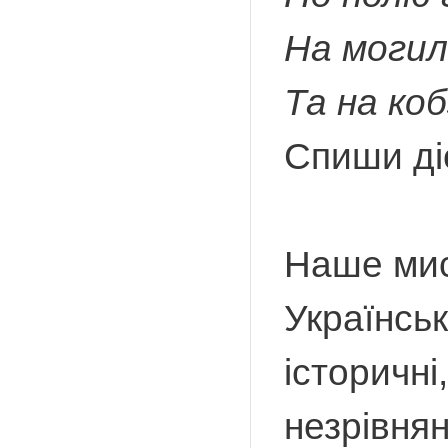
На могил
Та на коб
Спиши діє
Наше мис
Українськ
історичні
незрівнян