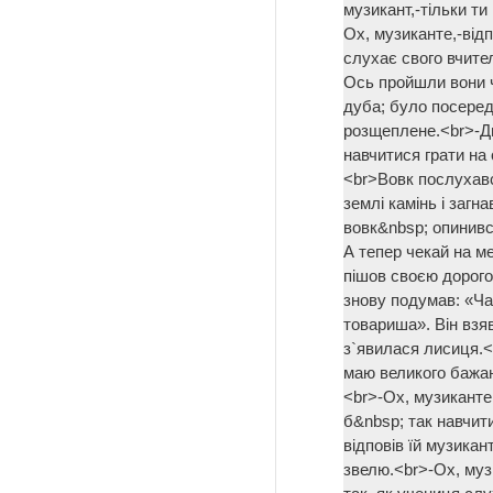
музикант,-тільки ти
Ох, музиканте,-відп
слухає свого вчите
Ось пройшли вони ч
дуба; було посеред
розщеплене.<br>-Ди
навчитися грати на 
<br>Вовк послухавс
землі камінь і загн
вовк&nbsp; опинився
А тепер чекай на ме
пішов своєю дорого
знову подумав: «Час
товариша». Він взяв
з`явилася лисиця.<b
маю великого бажан
<br>-Ох, музиканте
б&nbsp; так навчити
відповів їй музикан
звелю.<br>-Ох, муз