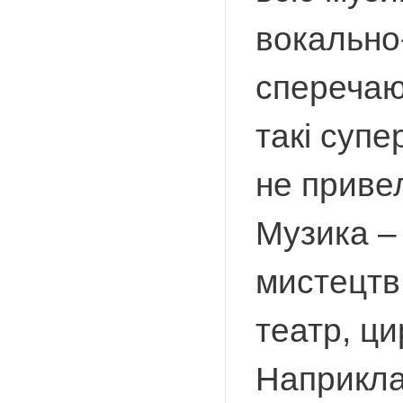
вокально-
сперечаю
такі супе
не приве
Музика – 
мистецтв.
театр, ци
Наприкла