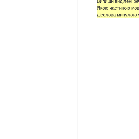
Випиши виділені реч
Якою частиною мови
дієслова минулого 