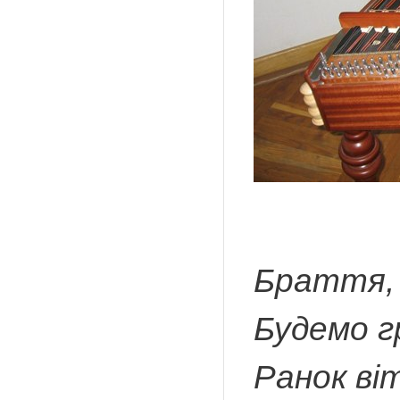
Браття, 
Будемо г
Ранок ві