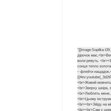
''[[Image:Sopilka t3
дірочок має,<br>Ве
воли ревуть. <br><
сонця тепло золотав
– флейти нащадок,<b
{{#ev:youtube|_3d2
<br>Живий мовчить,
<br>Зверху шкіра, 
<br>Люблять мене, 
<br>Цьому інструме
<br><br>Зійду на мі
<br><br>Сам у церк