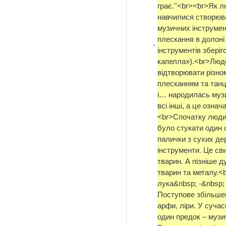
грає.''<br><br>Як
навчилися створюва
музичних інструмен
плескання в долоні 
-
інструментів зберігс
капелла»).<br>Людс
відтворювати різном
плесканням та тан
і… народилась музи
всі інші, а це озна
<br>Спочатку люди
було стукати один о
палички з сухих де
інструменти. Це сви
тварин. А пізніше д
тварин та металу.<b
лука&nbsp; -&nbsp; 
Поступове збільшен
арфи, ліри. У сучас
один предок – музи