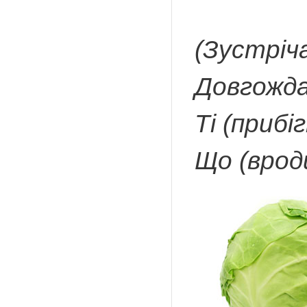
(Зустріч
Довгожда
Ті (прибі
Що (вроди