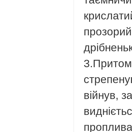
крислати
прозорий
дрібнень
3.Притом
стрепенув
війнув, 
виднієтьс
проплива