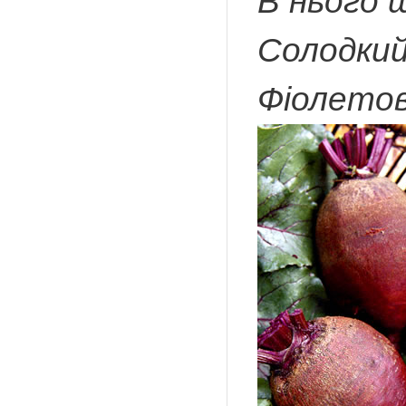
В нього 
Солодкий 
Фіолетови