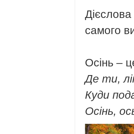
Дієслова
самого в
Осінь – ц
Де ти, л
Куди под
Осінь, ос