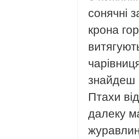
сонячні з
крона го
витягують
чарівниця
знайдеш 
Птахи від
далеку ма
журавлин