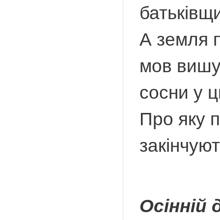
батьківщи
А земля 
мов вишук
сосни у 
Про яку 
закінчую
Осінній 