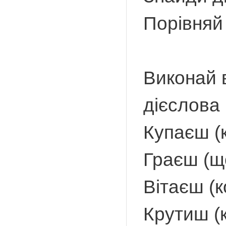
Порівняй
Виконай в
дієслова 
Купаєш (к
Граєш (щ
Вітаєш (к
Крутиш (к