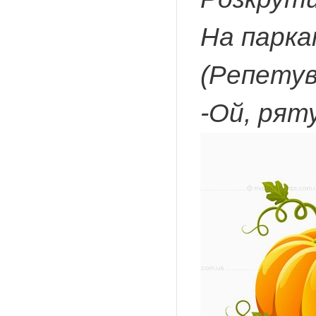
На паркан
(Репетув
-Ой, ряту