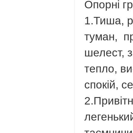
Опорні г
1.Тиша, р
туман, пр
шелест, з
тепло, ви
спокій, с
2.Привітн
легенький
таємничи