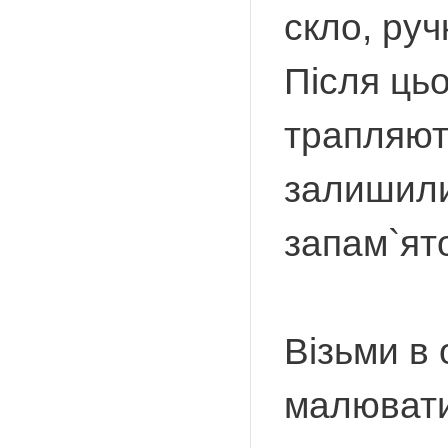
скло, руч
Після цьо
трапляють
залишили
запам`ят
Візьми в 
малювати