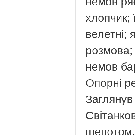
немов ряс
хлопчик; 
велетні; 
розмова; 
немов ба
Опорні р
Заглянув 
Світанко
шепотом.