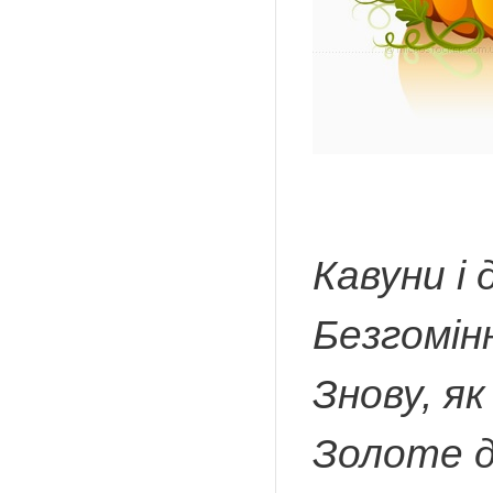
Кавуни і 
Безгомін
Знову, як
Золоте д