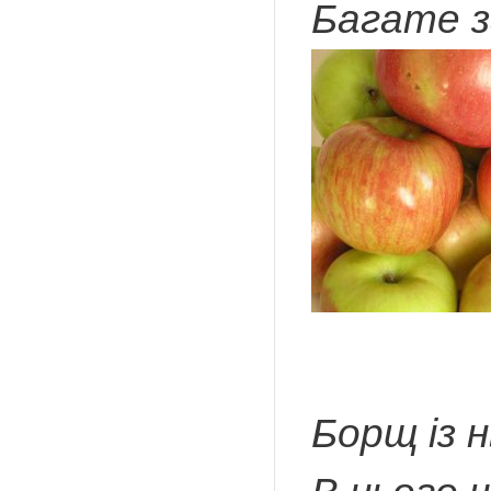
Багате з
Борщ із 