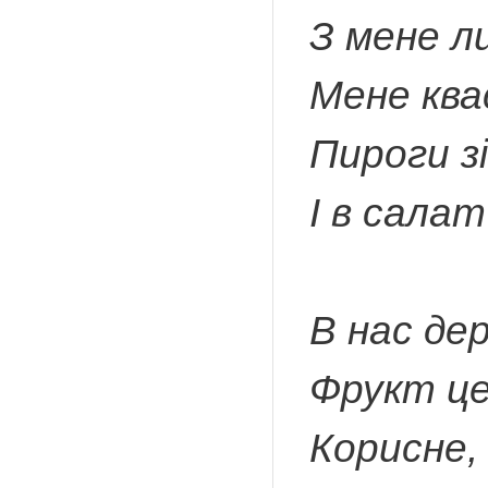
З мене л
Мене ква
Пироги з
І в салат
В нас дер
Фрукт це
Корисне,