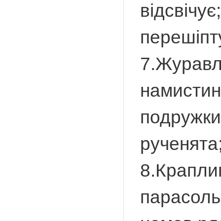
відсвічує
перешіпту
7.Журавл
намистинк
подружки;
рученята;
8.Краплин
парасольк