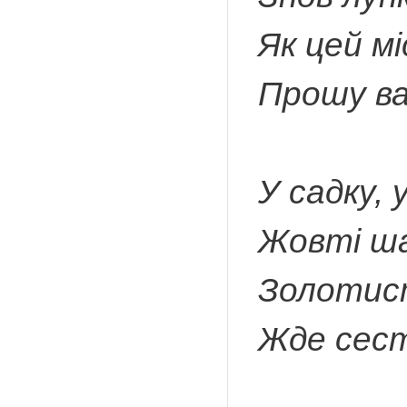
Як цей мі
Прошу вас
У садку, 
Жовті ша
Золотис
Жде сест