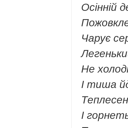
Осінній д
Пожовкле
Чарує се
Легеньки
Не холод
І тиша й
Теплесен
І горнеть