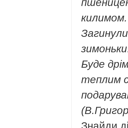
пшеницею
килимом.
Загинули
зимоньки
Буде дрім
теплим с
подарува
(В.Григо
Знайди ді