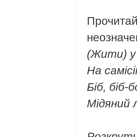
Прочитай
неозначе
(Жити) у 
На самісі
Біб, біб-
Мідяний 
Розкрути