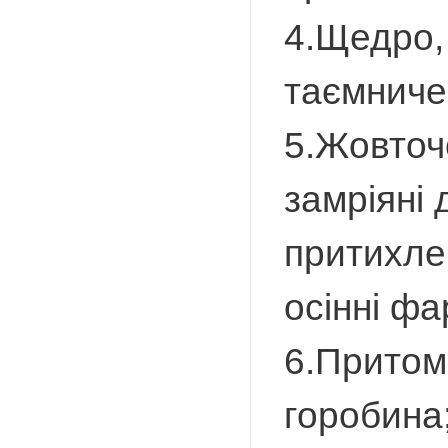
4.Щедро, 
таємниче,
5.Жовточ
замріяні 
притихле 
осінні фа
6.Притом
горобина