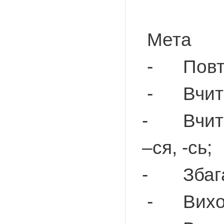
Мета
- Повтор
- Вчитись
- Вчитис
–ся, -сь;
- Збагач
- Вихову