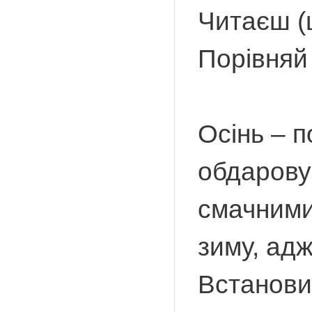
Читаєш (щ
Порівняй
Осінь – 
обдарову
смачними
зиму, адж
Встанови 