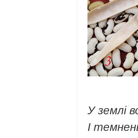
У землі 
І темнен