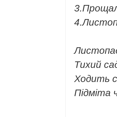
3.Прощал
4.Листоп
Листопад
Тихий са
Ходить с
Підміта 