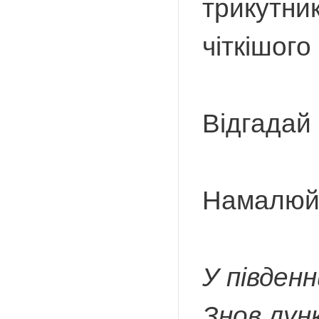
трикутни
чіткішог
Відгадай
Намалюй 
У південн
Знов лунк