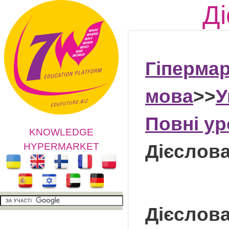
Ді
Гіпермар
мова
>>
У
Повні ур
KNOWLEDGE
HYPERMARKET
Дієслова
Дієслова