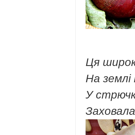
Ця широк
На землі 
У стрючк
Заховала 