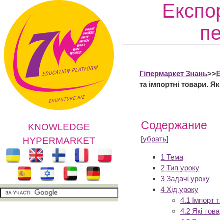
Експор
пе
Гіпермаркет Знань
>>
та імпортні товари. Я
Содержание
KNOWLEDGE
[
убрать
]
HYPERMARKET
1
Тема
2
Тип уроку
3
Задачі уроку
4
Хід уроку
4.1
Імпорт 
4.2
Які тов