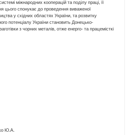
стемі міжнародних кооперацій та поділу праці, її
ня цього спонукає до проведення виваженої
ництва у східних областях України, та розвитку
ного потенціалу України становить Донецько-
заготівки з чорних металів, отже енерго- та працемісткі
ко Ю.А.