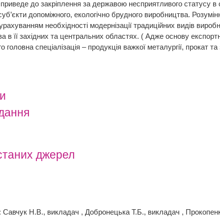
 приведе до закріплення за державою несприятливого статусу в си
уб’єкти допоміжного, екологічно брудного виробництва. Розумін
 урахуванням необхідності модернізації традиційних видів вироб
а в її західних та центральних областях. ( Адже основу експорт
го головна спеціалізація – продукція важкої металургії, прокат та 
ни
вдання
станих джерел
Савчук Н.В., викладач , Добронецька Т.Б., викладач , Прокопен