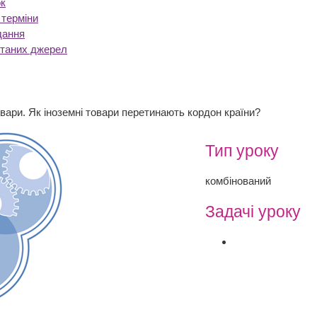
к
 терміни
дання
станих джерел
овари. Як іноземні товари перетинають кордон країни?
Тип уроку
комбінований
Задачі уроку