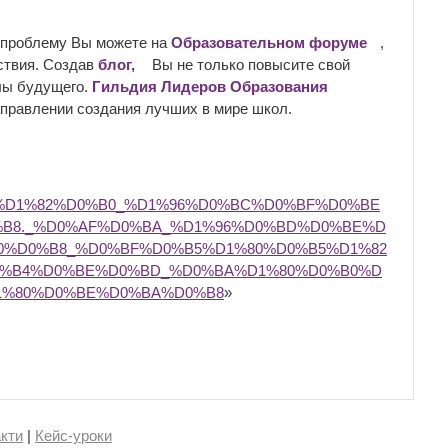
 проблему Вы можете на
Образовательном форуме
,
ствия. Создав
блог,
Вы не только повысите свой
олы будущего.
Гильдия Лидеров Образования
аправлении создания лучших в мире школ.
_%D1%82%D0%B0_%D1%96%D0%BC%D0%BF%D0%BE
%B8._%D0%AF%D0%BA_%D1%96%D0%BD%D0%BE%D
0%D0%B8_%D0%BF%D0%B5%D1%80%D0%B5%D1%82
0%B4%D0%BE%D0%BD_%D0%BA%D1%80%D0%B0%D
1%80%D0%BE%D0%BA%D0%B8
»
кти
|
Кейс-уроки