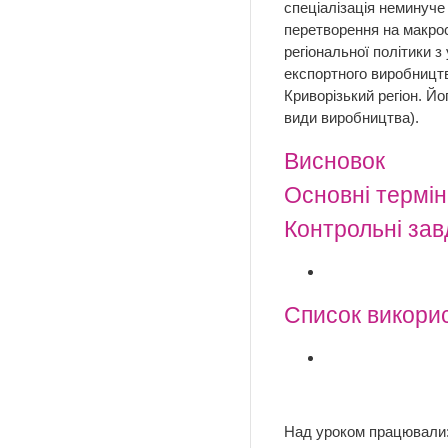
спеціалізація неминуче
перетворення на макрос
регіональної політики з
експортного виробництв
Криворізький регіон. Йо
види виробництва).
Висновок
Основні термі
Контрольні за
Список викори
Над уроком працювали: 