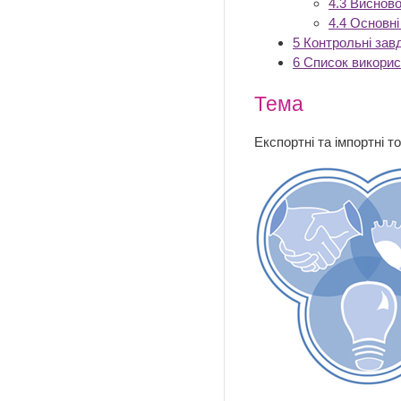
4.3
Висново
4.4
Основні
5
Контрольні зав
6
Список викори
Тема
Експортні та імпортні т