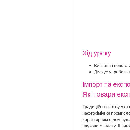
Хід уроку
Вивчення нового м
Дискусія, робота 
Імпорт та експ
Які товари екс
Традиційно основу укра
нафтохімічної промислов
характерним є домінува
наукового вмісту. ЇЇ в