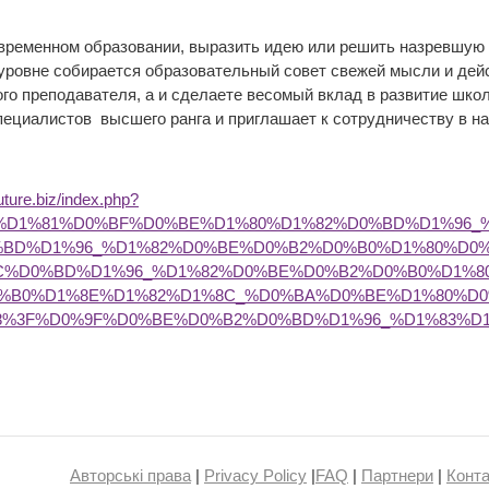
овременном образовании, выразить идею или решить назревшую
уровне собирается образовательный совет свежей мысли и дей
ного преподавателя, а и сделаете весомый вклад в развитие шк
пециалистов высшего ранга и приглашает к сотрудничеству в н
future.biz/index.php?
BA%D1%81%D0%BF%D0%BE%D1%80%D1%82%D0%BD%D1%96
%BD%D1%96_%D1%82%D0%BE%D0%B2%D0%B0%D1%80%D0
C%D0%BD%D1%96_%D1%82%D0%BE%D0%B2%D0%B0%D1%8
%B0%D1%8E%D1%82%D1%8C_%D0%BA%D0%BE%D1%80%D
8%3F%D0%9F%D0%BE%D0%B2%D0%BD%D1%96_%D1%83%D
Авторські права
|
Privacy Policy
|
FAQ
|
Партнери
|
Конта