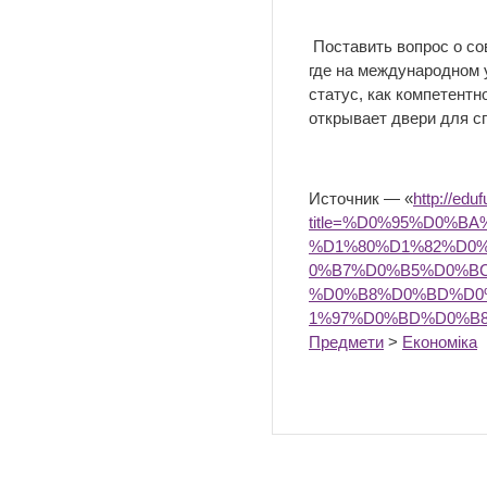
Поставить вопрос о с
где на международном 
статус, как компетент
открывает двери для с
Источник — «
http://edu
title=%D0%95%D0%
%D1%80%D1%82%D0
0%B7%D0%B5%D0%B
%D0%B8%D0%BD%D0
1%97%D0%BD%D0%B
Предмети
>
Економіка