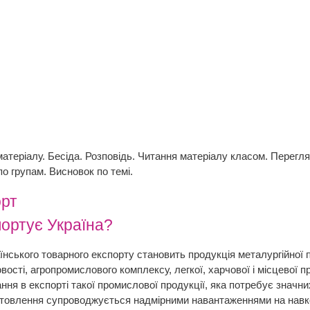
атеріалу. Бесіда. Розповідь. Читання матеріалу класом. Перегля
по групам. Висновок по темі.
орт
портує Україна?
їнського товарного експорту становить продукція металургійної 
ості, агропромислового комплексу, легкої, харчової і місцевої 
ння в експорті такої промислової продукції, яка потребує значн
иготовлення супроводжується надмірними навантаженнями на нав