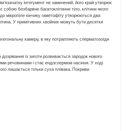
ім’язачатку інтегумент не замкнений, його край утворює
є собою безбарвне багатоклітинне тіло, клітини якого
до мікропіле кінчику гаметофіту утворюються два
літина. У примітивних хвойних можуть бути десятки
ь архегональну камеру, в яку потрапляють сперматозоїди
о дозрівання із зиготи розвивається зародок нового
ими речовинами і стає ендоспермом насіння. У ході
ього лишається тільки суха плівака. Покриви