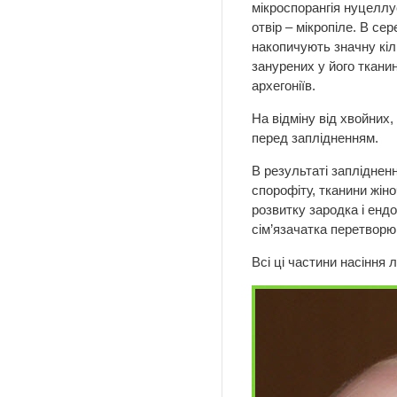
мікроспорангія нуцеллу
отвір – мікропіле. В с
накопичують значну кіл
занурених у його ткани
архегоніїв.
На відміну від хвойних,
перед заплідненням.
В результаті заплідненн
спорофіту, тканини жін
розвитку зародка і енд
сім’язачатка перетворюю
Всі ці частини насіння 