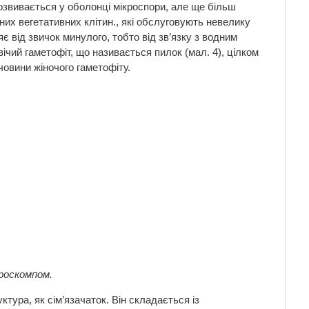
 розвивається у оболонці мікроспори, але ще більш
их вегетативних клітин., які обслуговують невелику
є від звичок минулого, тобто від зв’язку з водним
ічий гаметофіт, що називається пилок (мал. 4), цілком
човини жіночого гаметофіту.
кроскомпом.
ктура, як сім’язачаток. Він складається із