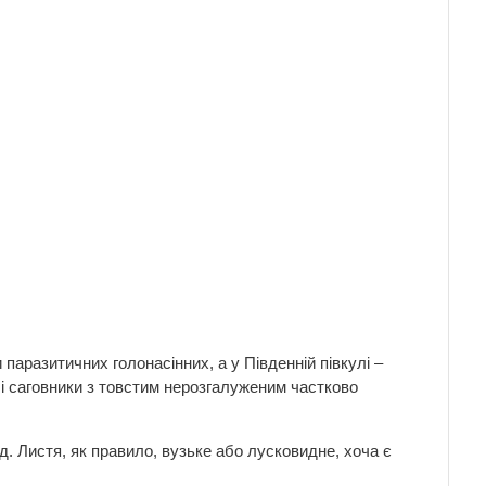
 паразитичних голонасінних, а у Південній півкулі –
і саговники з товстим нерозгалуженим частково
д. Листя, як правило, вузьке або лусковидне, хоча є