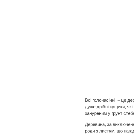
Всі голонасінні – це де
дуже дрібні кущики, як
зануреним у грунт сте
Деревина, за виключенн
роди з листям, що нага