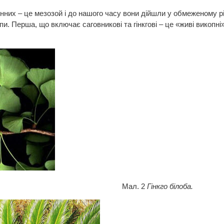
нних – це мезозой і до нашого часу вони дійшли у обмеженому різ
пи. Перша, що включає саговникові та гінкгові – це «живі викопн
л. 2
Гінкго білоба.