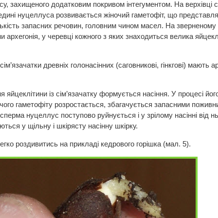
су, захищеного додатковим покривом інтегументом. На верхівці с
ередині нуцеллуса розвивається жіночий гаметофіт, що представля
ькість запасних речовин, головним чином масел. На зверненому 
ни архегонія, у черевці кожного з яких знаходиться велика яйцек
 сім’язачатки древніх голонасінних (саговникові, гінкгові) мают
я яйцеклітини із сім’язачатку формується насіння. У процесі йог
очого гаметофіту розростається, збагачується запасними поживн
осперма нуцеллус поступово руйнується і у зрілому насінні від н
ться у щільну і шкірясту насінну шкірку.
легко роздивитись на прикладі кедрового горішка (мал. 5).