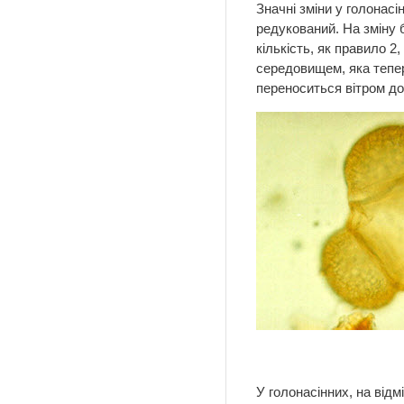
Значні зміни у голонасі
редукований. На зміну 
кількість, як правило 2
середовищем, яка тепер
переноситься вітром до
Ма
У голонасінних, на відм