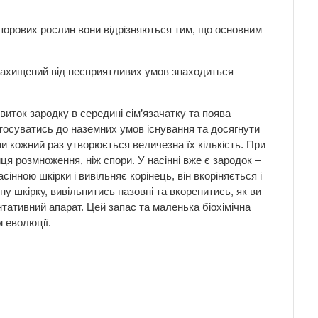
 спорових рослин вони відрізняються тим, що основним
, захищений від несприятливих умов знаходиться
иток зародку в середині сім’язачатку та поява
тосуватись до наземних умов існування та досягнути
ми кожний раз утворюється величезна їх кількість. При
ця розмноження, ніж спори. У насінні вже є зародок –
сінною шкірки і вивільняє корінець, він вкоріняється і
ну шкірку, вивільнитись назовні та вкоренитись, як ви
тативний апарат. Цей запас та маленька біохімічна
 еволюції.