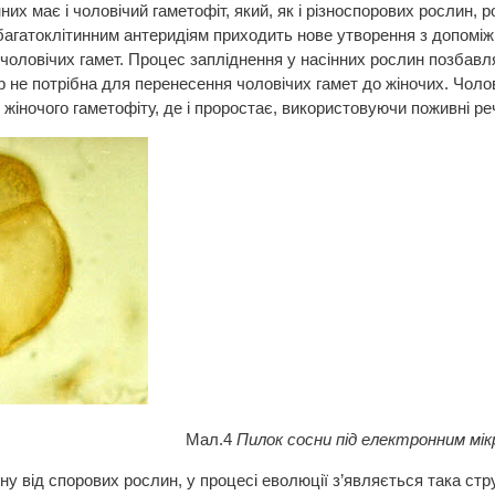
нних має і чоловічий гаметофіт, який, як і різноспорових рослин,
багатоклітинним антеридіям приходить нове утворення з допоміжн
, чоловічих гамет. Процес запліднення у насінних рослин позбавля
 не потрібна для перенесення чоловічих гамет до жіночих. Чолов
 жіночого гаметофіту, де і проростає, використовуючи поживні ре
л.4
Пилок сосни під електронним мі
іну від спорових рослин, у процесі еволюції з’являється така стру