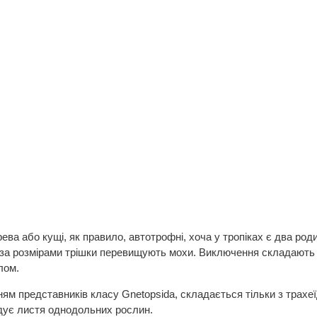
рева або кущі, як правило, автотрофні, хоча у тропіках є два роди
і за розмірами трішки перевищують мохи. Виключення складають 
блом.
ям представників класу Gnetopsida, складається тільки з трахеї
дує листя однодольних рослин.