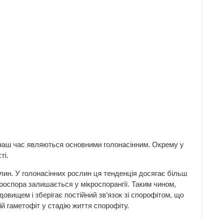
 у наш час являються основними голонасінним. Окрему у
ті.
ин. У голонасінних рослин ця тенденція досягає більш
роспора залишається у мікроспорангії. Таким чином,
довищем і зберігає постійний зв’язок зі спорофітом, що
й гаметофіт у стадію життя спорофіту.