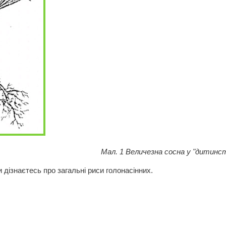
личезна сосна у "дитинстві
 дізнаєтесь про загальні риси голонасінних.