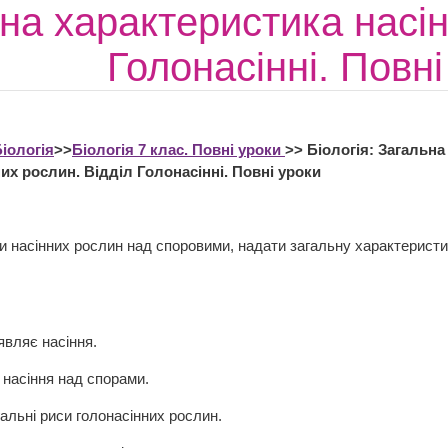
на характеристика насін
Голонасінні. Повні
іологія
>>
Біологія 7 клас. Повні уроки
>> Біологія: Загальна
их рослин. Відділ Голонасінні. Повні уроки
и насінних рослин над споровими, надати загальну характерист
являє насіння.
 насіння над спорами.
альні риси голонасінних рослин.