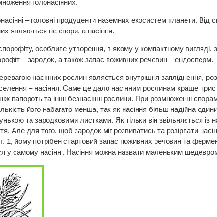
множення голонасінних.
итонасінні – головні продуценти наземних екосистем планети. Від
их являються не спори, а насіння.
 спорофіту, особливе утворення, в якому у компактному вигляді
рофіт – зародок, а також запас поживних речовин – ендосперм.
еревагою насінних рослин являється внутрішня запліднення, розв
селення – насіння. Саме це дало насінним рослинам краще прис
 ніж папороть та інші безнасінні рослини. При розмноженні спора
лькість його набагато менша, так як насіння більш надійна одини
унькою та зародковими листками. Як тільки він звільняється із на
я. Але для того, щоб зародок міг розвиватись та розірвати насін
. 1, йому потрібен стартовий запас поживних речовин та фермен
я у самому насінні. Насіння можна назвати маленьким шедевром