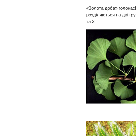
«Золота доба» голонасі
розділяються на дві гру
та 3.
Ма