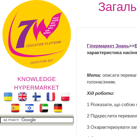
Загаль
Гіпермаркет Знань
>>
Б
характеристика насінн
Мета:
описати переваг
KNOWLEDGE
голонасінним.
HYPERMARKET
Хід роботи:
1 Розказати, що собою 
2 Підкреслити переваги
3 Охарактеризувати заг