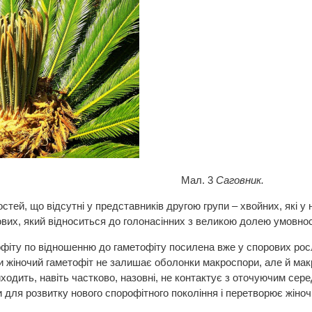
л. 3
Саговник.
остей, що відсутні у представників другою групи – хвойних, які
тових, який відноситься до голонасінних з великою долею умовнос
іту по відношенню до гаметофіту посилена вже у спорових росл
ьки жіночий гаметофіт не залишає оболонки макроспори, але й мак
ходить, навіть частково, назовні, не контактує з оточуючим сере
 для розвитку нового спорофітного покоління і перетворює жіночі