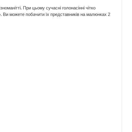
номанітті. При цьому сучасні голонасінні чітко
і». Ви можете побачити їх представників на малюнках 2