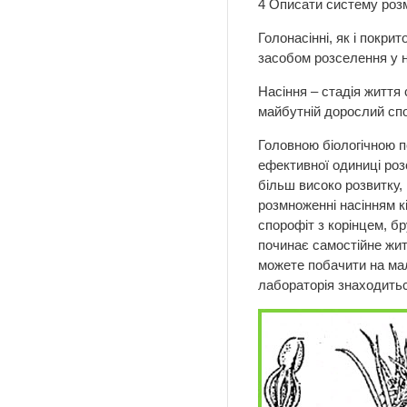
4 Описати систему роз
Голонасінні, як і покр
засобом розселення у н
Насіння – стадія життя
майбутній дорослий спо
Головною біологічною п
ефективної одиниці роз
більш високо розвитку,
розмноженні насінням кі
спорофіт з корінцем, бр
починає самостійне житт
можете побачити на мал
лабораторія знаходитьс