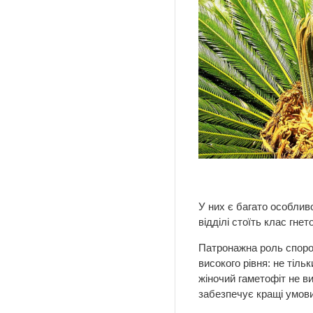
Ма
У них є багато особлив
відділі стоїть клас гне
Патронажна роль спороф
високого рівня: не тіл
жіночий гаметофіт не ви
забезпечує кращі умови