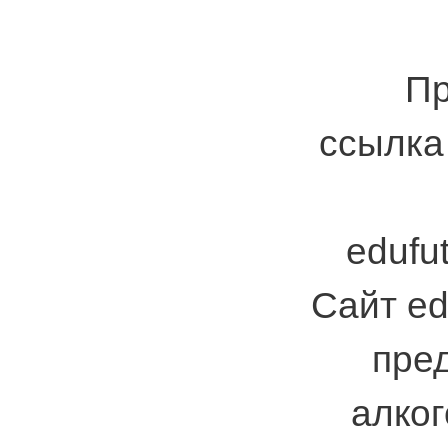
Пр
ссылка 
edufut
Сайт ed
пре
алког