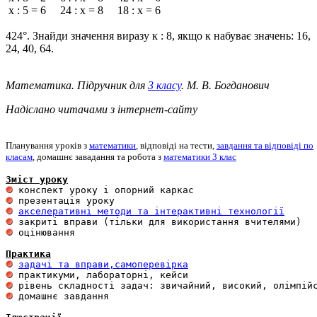
х : 5 = 6 24 : х = 8 18 : х = 6
424°. Знайди значення виразу к : 8, якщо к набуває значень: 16,
24, 40, 64.
Математика. Підручник для
3 класу
. М. В. Богданович
Надіслано читачами з інтернет-сайту
Планування уроків з
математики
, відповіді на тести,
завдання та відповіді по
класам
, домашнє завадання та робота з
математики 3 клас
Зміст уроку
акселеративні методи та інтерактивні технології
 оцінювання 

Практика
задачі та вправи,самоперевірка
 домашнє завдання 
