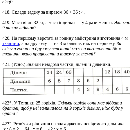
вівці?
418. Склади задачу за виразом 36 + 36 : 4.
419. Маса вівці 32 кг, а маса індички — у 4 рази менша.
Яка ма
9 таких індичок?
420. На першому верстаті за годину майстриня виготовила 4 м
тканини
, а на другому — на 3 м більше, ніж на першому.
За
скільки годин на другому верстаті можна виготовити 56 м
тканини, якщо працювати и такому ж темпі?
421. (Усно.) Знайди невідомі частки, ділені й дільники.
422*. У Тетянки 25 горіхів.
Скільки горіхів вона має віддати
братові, щоб у неї залишилося на 9 горіхів більше, ніж буде у
брата?
423°. Розв'яжи рівняння на знаходження невідомого дільника.
х : 8 = 2 64 : х = 8 42 : х = 6