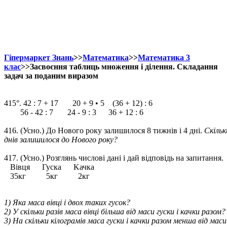
Гіпермаркет Знань
>>
Математика
>>
Математика 3
клас
>>Засвоєння таблиць множення і ділення. Складання
задач за поданим виразом
415°. 42 : 7 + 17 20 + 9 • 5 (36 + 12) : 6
56 - 42 : 7 24 - 9 : 3 36 + 12 : 6
416. (Усно.) До Нового року залишилося 8 тижнів і 4 дні.
Скільк
днів залишилося до Нового року?
417. (Усно.) Розглянь числові дані і дай відповідь на запитання.
Вівця Гуска Kачка
35кг 5кг 2кг
1) Яка маса вівці і двох таких гусок?
2) У скільки разів маса вівці більша від маси гуски і качки разом?
3) На скільки кілограмів маса гуски і качки разом менша від маси