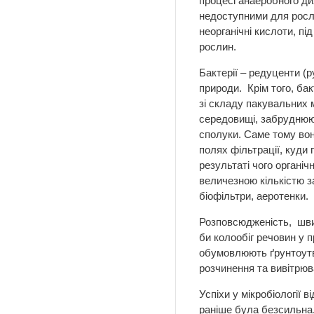
процесі анаеробного ди
недоступними для росли
неорганічні кислоти, пі
рослин.
Бактерії – редуценти (р
природи. Крім того, ба
зі складу пакувальних 
середовищі, забруднюю
сполуки. Саме тому вон
полях фільтрації, куди 
результаті чого органіч
величезною кількістю з
біофільтри, аеротенки.
Розповсюдженість, швид
би колообіг речовин у 
обумовлюють ґрунтоутво
розчинення та вивітрюва
Успіхи у мікробіології 
раніше була безсильна.