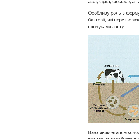
азот, сірка, фосфор, а 
Особливу роль в формув
бактерії, які перетвор
сполуками азоту.
Важливим етапом колооб