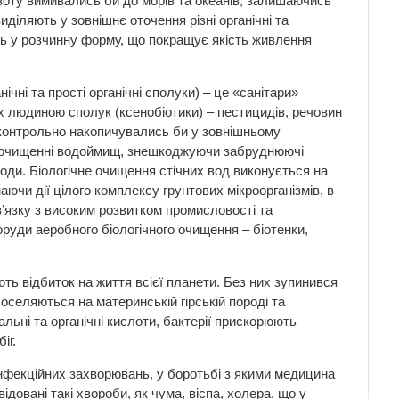
зоту вимивались би до морів та океанів, залишаючись
діляють у зовнішнє оточення різні органічні та
дять у розчинну форму, що покращує якість живлення
чні та прості органічні сполуки) – це «санітари»
х людиною сполук (ксенобіотики) – пестицидів, речовин
езконтрольно накопичувались би у зовнішньому
амоочищенні водоймищ, знешкоджуючи забруднюючі
ди. Біологічне очищення стічних вод виконується на
ючи дії цілого комплексу грунтових мікроорганізмів, в
в’язку з високим розвитком промисловості та
оруди аеробного біологічного очищення – біотенки,
ь відбиток на життя всієї планети. Без них зупинився
оселяються на материнській гірській породі та
ьні та органічні кислоти, бактерії прискорюють
іг.
 інфекційних захворювань, у боротьбі з якими медицина
довані такі хвороби, як чума, віспа, холера, що у