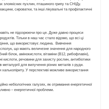
х злоякісних пухлин, пташиного грипу та СНІДу.
цини, сироватки, та інші лікувальні та профілактичні
навіть не підозрюючи про це. Дуже давно процеси
одуктів. Тільки в наш час стало відомо, що всі ці
родіння, що використовує людина. Вивчення
их сполук, що мають величезне значення для народного
ий білок, амінокислоти, вітаміни (В12, рибофлавін),
чні кислоти, речовини для захисту рослин, антибіотики
в металургії для вилучення різних металів з руди.
и халькопіриту. У перспективі можливе використання
ійно небіологічних галузях, як отримання енергетичної
аливно – енергетичної проблеми.