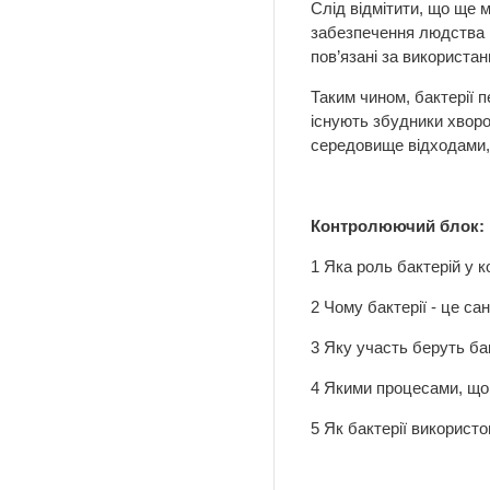
Слід відмітити, що ще 
забезпечення людства п
пов’язані за використа
Таким чином, бактерії 
існують збудники хворо
середовище відходами, 
Контролюючий блок:
1 Яка роль бактерій у к
2 Чому бактерії - це са
3 Яку участь беруть бак
4 Якими процесами, що
5 Як бактерії використ