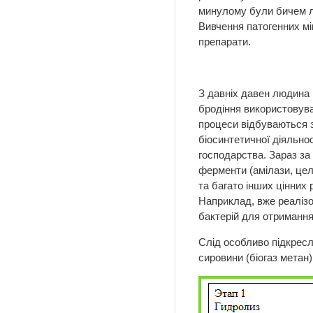
минулому були бичем лю
Вивчення патогенних мі
препарати.
З давніх давен людина 
бродіння використовувал
процеси відбуваються з
біосинтетичної діяльно
господарства. Зараз за
ферменти (амілази, целл
та багато інших цінних 
Наприклад, вже реалізо
бактерій для отримання
Слід особливо підкресл
сировини (біогаз метан