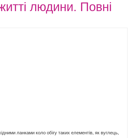
житті людини. Повні
ідними ланками коло обігу таких елементів, як вуглець,