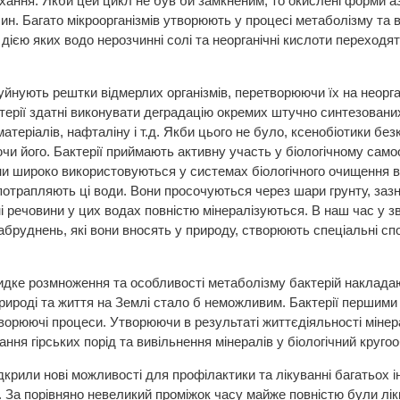
хання. Якби цей цикл не був би замкненим, то окислені форми а
н. Багато мікроорганізмів утворюють у процесі метаболізму та ви
д дією яких водо нерозчинні солі та неорганічні кислоти перехо
уйнують рештки відмерлих організмів, перетворюючи їх на неоргані
ктерії здатні виконувати деградацію окремих штучно синтезовани
матеріалів, нафталіну і т.д. Якби цього не було, ксенобіотики б
чи його. Бактерії приймають активну участь у біологічному с
и широко використовуються у системах біологічного очищення во
потрапляють ці води. Вони просочуються через шари грунту, зазна
ні речовини у цих водах повністю мінералізуються. В наш час у з
абруднень, які вони вносять у природу, створюють спеціальні сп
ке розмноження та особливості метаболізму бактерій накладают
природі та життя на Землі стало б неможливим. Бактерії першими 
рюючі процеси. Утворюючи в результаті життєдіяльності мінерал
ння гірських порід та вивільнення мінералів у біологічний кругооб
відкрили нові можливості для профілактики та лікуванні багатьох
 За порівняно невеликий проміжок часу майже повністю були лікві