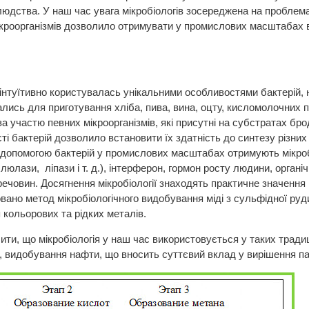
дства. У наш час увага мікробіологів зосереджена на проблема
кроорганізмів дозволило отримувати у промислових масштабах вак
інтуїтивно користувалась унікальними особливостями бактерій, 
ись для приготування хліба, пива, вина, оцту, кисломолочних пр
а участю певних мікроорганізмів, які присутні на субстратах б
сті бактерій дозволило встановити їх здатність до синтезу різн
 допомогою бактерій у промислових масштабах отримують мікробн
юлази, ліпази і т. д.), інтерферон, гормон росту людини, органі
речовин. Досягнення мікробіології знаходять практичне значення 
вано метод мікробіологічного видобування міді з сульфідної руд
 кольорових та рідких металів.
ити, що мікробіологія у наш час використовується у таких традиц
), видобування нафти, що вносить суттєвий вклад у вирішення п