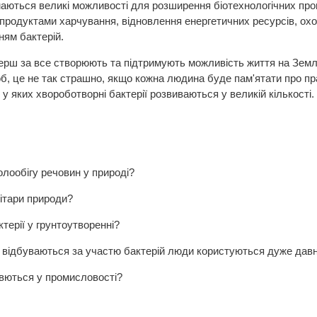
маються великі можливості для розширення біотехнологічних про
родуктами харчування, відновлення енергетичних ресурсів, охо
нням бактерій.
перш за все створюють та підтримують можливість життя на Землі
б, це не так страшно, якщо кожна людина буде пам'ятати про пра
у яких хвороботворні бактерії розвиваються у великій кількості.
олообігу речовин у природі?
нітари природи?
терії у грунтоутворенні?
 відбуваються за участю бактерій люди користуються дуже дав
овються у промисловості?