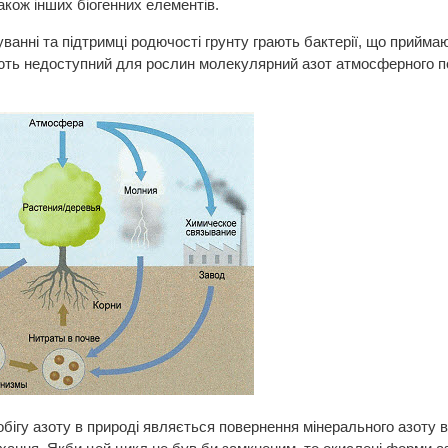
також інших біогенних елементів.
анні та підтримці родючості грунту грають бактерії, що приймают
юють недоступний для рослин молекулярний азот атмосферного по
ігу азоту в природі являється повернення мінерального азоту в