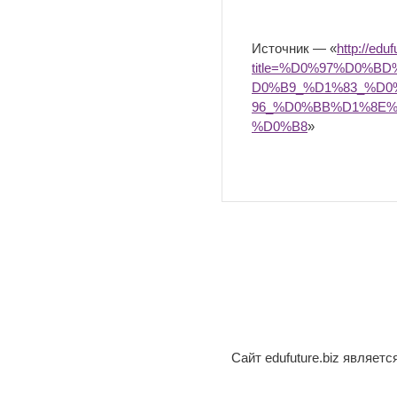
Источник — «
http://edu
title=%D0%97%D0%
D0%B9_%D1%83_%D
96_%D0%BB%D1%8E
%D0%B8
»
Сайт edufuture.biz являет