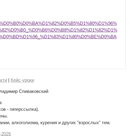
1%D0%B0%D0%BA%D1%82%D0%B5%D1%80%D1%96%
%82%D0%B0_%D0%B6%D0%B8%D1%82%D1%82%D1%
2%D0%BD%D1%96_%D1%83%D1%80%D0%BE%D0%BA
кти
|
Кейс-уроки
ладимир Спиваковский
а
сов - гиперссылка).
ены.
нии, алкоголизма, курения и других "взрослых" тем.
-
2026