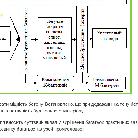
вати міцність бетону. Встановлено, що при додаванні на тону бет
та пластичність будівельного матеріалу.
гія вносить суттєвий вклад у вирішення багатьох практичних за
озвитку багатьох галузей промисловості.