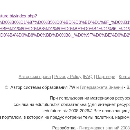
future.biz/index.php?
BD%D0%B0%D1%87%D0%B5%D0%BD%D0%BD%D1%8F_%D0%B
0%BF%D1%80%D0%B8%D1%80%D0%BE%D0%B4%D1%96_%D1
%D0%B4%D0%B8%D0%BD%D0%B8._%D0%9F%D0%BE%D0%B
Авторські права
|
Privacy Policy
|
FAQ
|
Партнери
|
Конта
© Автор системы образования 7W и
Гипермаркета Знаний
- В
При использовании материалов ресурс
ссылка на edufuture.biz обязательна (для интернет ресур
edufuture.biz 2008-
2026© Все права защищ
ся порталом, в котором не предусмотрены темы политики, наркома
Разработка -
Гипермаркет знаний 2008