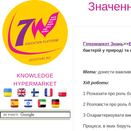
Значенн
Гіпермаркет Знань
>>
Б
бактерій у природі та
Мета:
донести важливі
KNOWLEDGE
Хід роботи
:
HYPERMARKET
1 Розказати про роль ба
2 Розповісти про роль б
3 Охарактеризувати вик
Процеси, в яких беруть