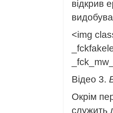
відкрив е
видобуван
<img cla
_fckfakel
_fck_mw_
Відео 3.
Окрім пе
служить 