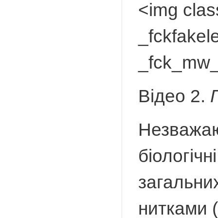
<img cla
_fckfakel
_fck_mw_
Відео 2.
Незважаюч
біологічн
загальних
нитками 