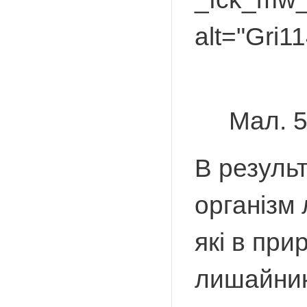
alt="Gri1
Мал. 
В результ
організм
які в при
лишайник