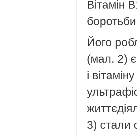
Вітамін В
боротьби
Його робл
(мал. 2)
і вітамін
ультрафі
життєдіял
3) стали