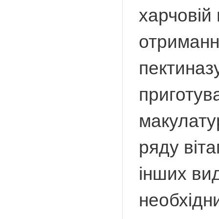
харчовій
отриманн
пектиназ
приготува
макулату
ряду віта
інших вид
необхідн