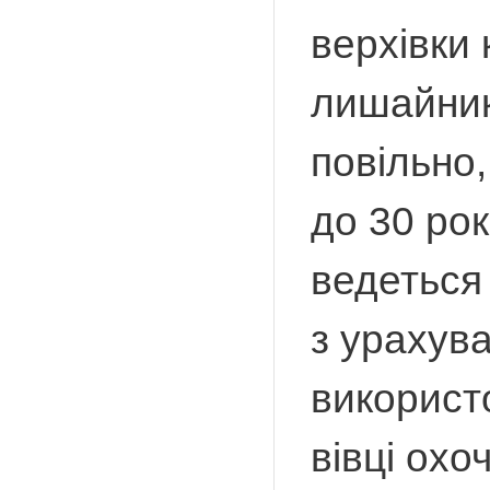
верхівки 
лишайник
повільно,
до 30 рок
ведеться
з урахув
використо
вівці охо