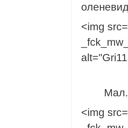
оленевидн
<img src=
_fck_mw_f
alt="Gri1
Мал.
<img src=
_fck_mw_f