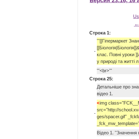
Версия 23:16, 16 
Us
←
Строка 1:
'''[[Гіпермаркет Зна
[[Біологія|Біологія]]
-
клас. Повні уроки ]]
у природі та житті л
'''<br>'''
Строка 25:
Детальніше про зна
відео 1.
<
img class="FCK__
src="http://school.xv
-
ges/spacer.gif" _fck
_fck_mw_template="
Відео 1. ''Значення 