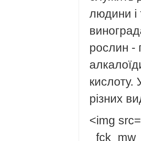
людини і 
винограда
рослин - 
алкалоїди
кислоту. 
різних ви
<img src=
_fck_mw_f