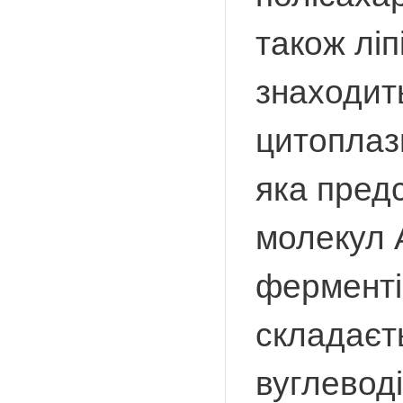
також ліп
знаходит
цитоплазм
яка пред
молекул 
ферменті
складаєть
вуглеводі