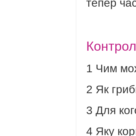
тепер час
Контро
1 Чим мо
2 Як гри
3 Для ко
4 Яку ко