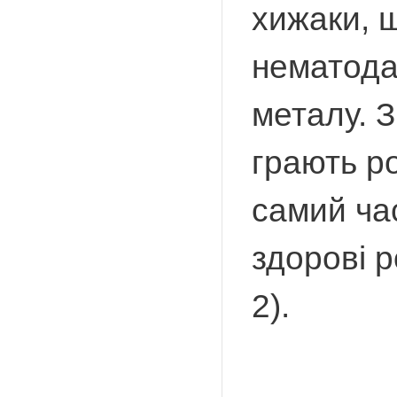
хижаки, 
нематодам
металу. З
грають ро
самий ча
здорові р
2).