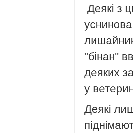
Деякі з 
уснинова
лишайникі
"бінан" в
деяких з
у ветерин
Деякі ли
піднімают