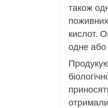
також од
поживних 
кислот. О
одне або
Продукуюч
біологічн
приносят
отримали 