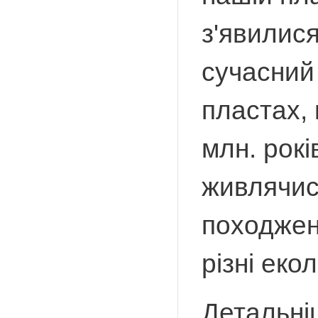
з'явилис
сучасний 
пластах, 
млн. рокі
живлячис
походжен
різні екол
Детальніш