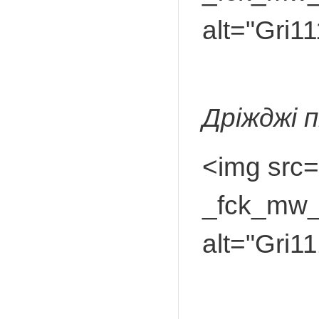
alt="Gri1
М
Дріжджі 
<img src=
_fck_mw_f
alt="Gri1