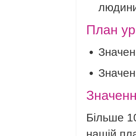
людини
План ур
Значен
Значен
Значенн
Більше 10
нашій пла