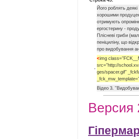
Його роблять деякі 
хорошими продуцент
отримують опромін
ергостерину - проду
Плісневі гриби (ма
пеніциліну, що відк
про видобування ант
<
img class="FCK__
src="http://school.xv
-
ges/spacer.gif" _fck
_fck_mw_template="
Відео 3. ''Видобува
Версия 
Гіпермар