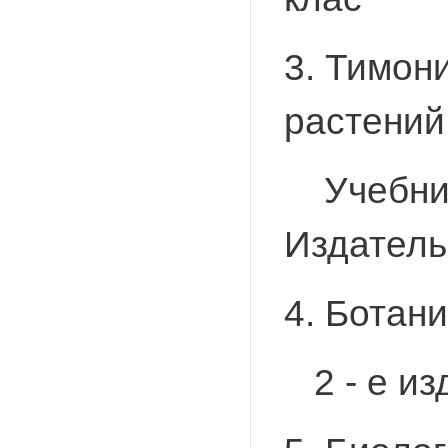
3. Тимон
растений.
Учебник 
Издательс
4. Ботан
2 - е изд