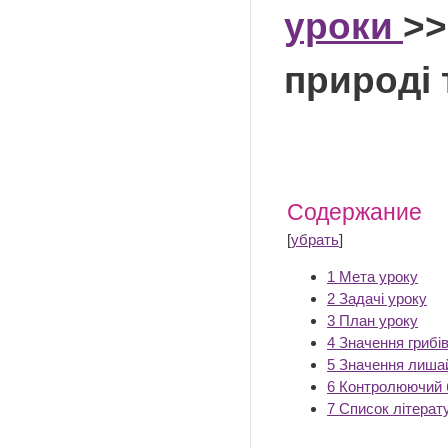
уроки
>>
природі 
Содержание
[
убрать
]
1
Мета уроку
2
Задачі уроку
3
План уроку
4
Значення грибі
5
Значення лиша
6
Контролюючий 
7
Список літерат