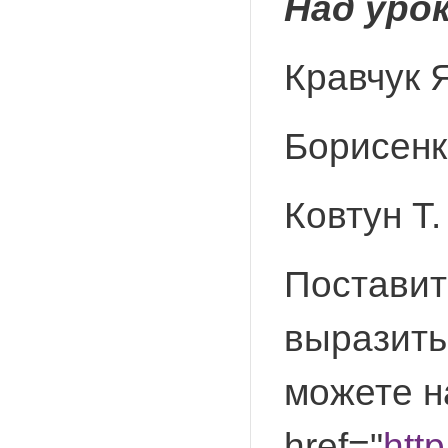
Над уро
Кравчук Я
Борисенко
Ковтун Т.
Поставит
выразить
можете н
href="
http