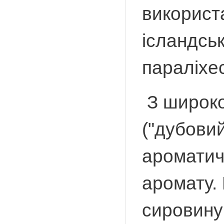
використа
ісландськ
параліхе
З широко
("дубови
ароматич
аромату.
сировину