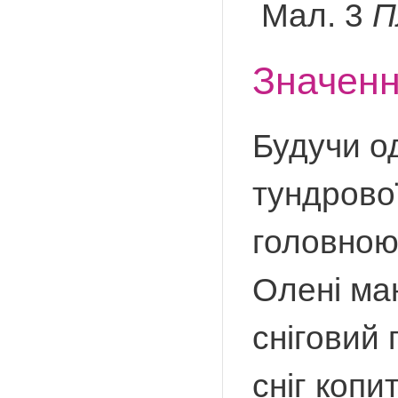
Мал. 3
П
Значенн
Будучи о
тундрової
головною
Олені маю
сніговий 
сніг коп