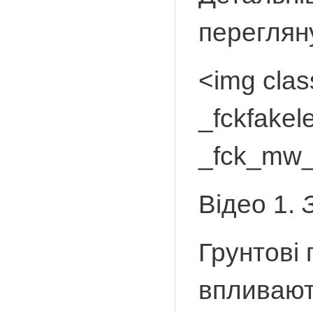
переглян
<img cla
_fckfakel
_fck_mw_
Відео 1.
Грунтові 
впливают