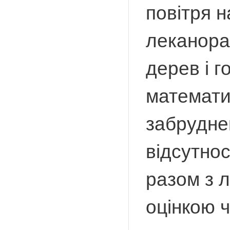
повітря н
леканора
дерев і г
математи
забруднен
відсутно
разом з л
оцінкою ч