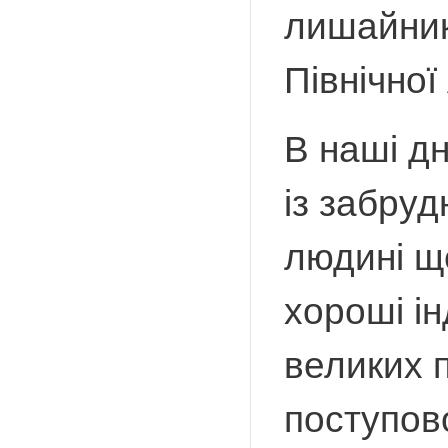
лишайник 
Північної
В наші д
із забру
людині ще
хороші ін
великих п
поступов