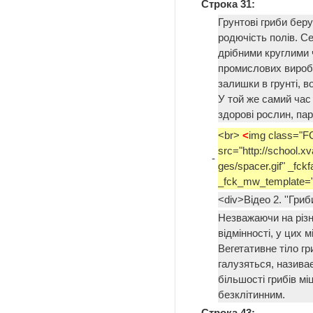
Строка 31:
Грунтові гриби беру
родючість полів. С
дрібними круглими 
промислових виробі
залишки в грунті, в
У той же самий ча
здорові рослин, па
<br>
<
img class="
src="http://school.xv
-
ges/spacer.gif" _fck
_fck_mw_template="
<div>Відео 2. ''Гриб
Незважаючи на різно
відмінності, у цих 
Вегетативне тіло г
галузяться, називає
більшості грибів мі
безклітинним.
Строка 43: