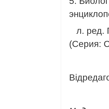
5. Биоло
энциклоп
л. ред. Г
(Серия: 
Відредаг