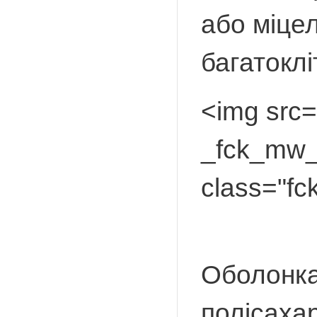
або міцел
багатоклі
<img src=
_fck_mw_l
cla
М
Оболонка
полісахар