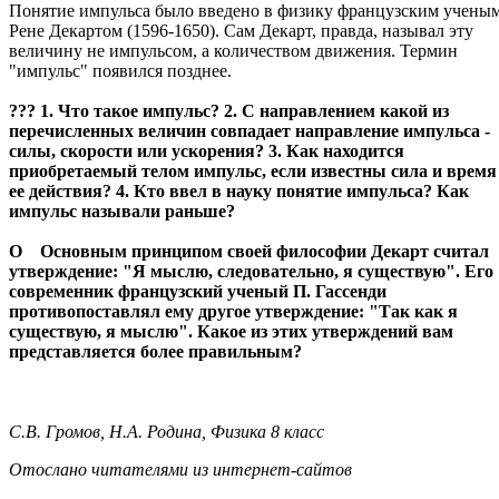
Понятие импульса было введено в физику французским учены
Рене Декартом (1596-1650). Сам Декарт, правда, называл эту
величину не импульсом, а количеством движения. Термин
"импульс" появился позднее.
??? 1. Что такое импульс? 2. С направлением какой из
перечисленных величин совпадает направление импульса -
силы, скорости или ускорения? 3. Как находится
приобретаемый телом импульс, если известны сила и время
ее действия? 4. Кто ввел в науку понятие импульса? Как
импульс называли раньше?
О Основным принципом своей философии Декарт считал
утверждение: "Я мыслю, следовательно, я существую". Его
современник французский ученый П. Гассенди
противопоставлял ему другое утверждение: "Так как я
существую, я мыслю". Какое из этих утверждений вам
представляется более правильным?
С.В. Громов, Н.А. Родина, Физика 8 класс
Отослано читателями из интернет-сайтов