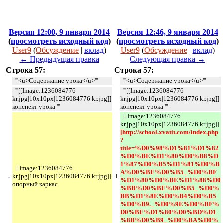
Версия 12:00, 9 января 2014
Версия 12:46, 9 января 2014
(
просмотреть исходный код
)
(
просмотреть исходный код
)
User9
(
Обсуждение
|
вклад
)
User9
(
Обсуждение
|
вклад
)
← Предыдущая правка
Следующая правка →
Строка 57:
Строка 57:
'''<u>Содержание урока</u>'''
'''<u>Содержание урока</u>'''
'''[[Image:1236084776
'''[[Image:1236084776
kr.jpg|10x10px|1236084776 kr.jpg]]
kr.jpg|10x10px|1236084776 kr.jpg]]
конспект урока '''
конспект урока '''
[[Image:1236084776
kr.jpg|10x10px|1236084776 kr.jpg]]
[http://school.xvatit.com/index.php
?
title=%D0%98%D1%81%D1%82
%D0%BE%D1%80%D0%B8%D
1%87%D0%B5%D1%81%D0%B
[[Image:1236084776
A%D0%BE%D0%B5_%D0%BF
-
+
kr.jpg|10x10px|1236084776 kr.jpg]]
%D1%80%D0%BE%D1%88%D0
опорный каркас
%BB%D0%BE%D0%B5_%D0%
BB%D1%8E%D0%B4%D0%B5
%D0%B9._%D0%9E%D0%BF%
D0%BE%D1%80%D0%BD%D1
%8B%D0%B9_%D0%BA%D0%