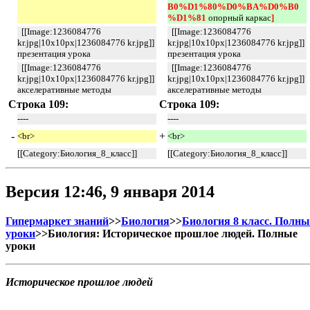
B0%D1%80%D0%BA%D0%B0
%D1%81 
опорный каркас
] 
[[Image:1236084776
[[Image:1236084776
kr.jpg|10x10px|1236084776 kr.jpg]]
kr.jpg|10x10px|1236084776 kr.jpg]]
презентация урока
презентация урока
[[Image:1236084776
[[Image:1236084776
kr.jpg|10x10px|1236084776 kr.jpg]]
kr.jpg|10x10px|1236084776 kr.jpg]]
акселеративные методы
акселеративные методы
Строка 109:
Строка 109:
----
----
-
+
<br>
<br>
[[Category:Биология_8_класс]]
[[Category:Биология_8_класс]]
Версия 12:46, 9 января 2014
Гипермаркет знаний
>>
Биология
>>
Биология 8 класс. Полны
уроки
>>Биология: Историческое прошлое людей. Полные
уроки
Историческое прошлое людей