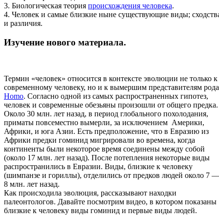
3. Биологическая теория
происхождения человека
.
4. Человек и самые близкие ныне существующие виды; сходств
и различия.
Изучение нового материала.
Термин «человек» относится в контексте эволюции не только к
современному человеку, но и к вымершим представителям рода
Homo
. Согласно одной из самых распространенных гипотез,
человек и современные обезьяны произошли от общего предка.
Около 30 млн. лет назад, в период глобального похолодания,
приматы повсеместно вымерли, за исключением Америки,
Африки, и юга Азии. Есть предположение, что в Евразию из
Африки предки гоминид мигрировали во времена, когда
континенты были некоторое время соединены между собой
(около 17 млн. лет назад). После потепления некоторые виды
распространились в Евразии. Виды, близкие к человеку
(шимпанзе и гориллы), отделились от предков людей около 7 
8 млн. лет назад.
Как происходила эволюция, рассказывают находки
палеонтологов. Давайте посмотрим видео, в котором показаны
близкие к человеку виды гоминид и первые виды людей.