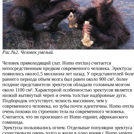
Рис.№2. Человек умелый.
Человек прямоходящий (лат. Homo erectus) считается
непосредственным предком современного человека. Эректусы
появились около1,5 миллиона лет назад. У представителей боле
раннего периода объем мозга был равен около 900 см³, более
поздние представители эректусов обладали головным мозгом
около 1100 см³. Характерной особенностью эректусов является
низкий вытянутый череп и очень толстые надбровные дуги.
Подбородок отсутствует, челюсть массивнее, чем у
современного человека, но зубы почти идентичны. Homo erectu
очень похожи по строению тела на современного человека.
Считается, что он произошел от Homo ergaster, африканского
гоминида.
Эректусы пользовались огнем. Отдельные популяции эректуса
существовали очень долго и жили в одно время с Homo sapiens