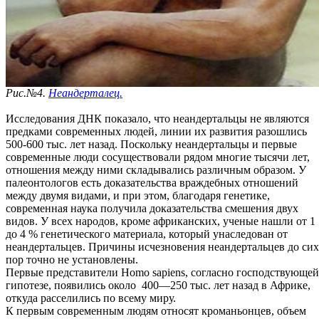
Рис.№4.
Неандерталец.
Исследования ДНК показало, что неандертальцы не являются
предками современных людей, линии их развития разошлись
500-600 тыс. лет назад. Поскольку неандертальцы и первые
современные люди сосуществовали рядом многие тысячи лет,
отношения между ними складывались различным образом. У
палеонтологов есть доказательства враждебных отношений
между двумя видами, и при этом, благодаря генетике,
современная наука получила доказательства смешения двух
видов. У всех народов, кроме африканских, ученые нашли от 1
до 4 % генетического материала, который унаследован от
неандертальцев. Причины исчезновения неандертальцев до сих
пор точно не установлены.
Первые представители Homo sapiens, согласно господствующей
гипотезе, появились около 400—250 тыс. лет назад в Африке,
откуда расселились по всему миру.
К первым современным людям относят кроманьонцев, объем