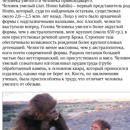
человека умелого и человека прямоходящего.
Человек умелый (лат. Homo habilis) – первый представитель род
Homo, который, судя по найденным остаткам, существовал
около 2,6—2,5 млн. лет назад. Лицо у него было архаичной
формы с надглазничными валиками, нос плоский, челюсти
выступали вперед. Голова Человека умелого более округлой
формы, чем у австралопитеков, мозг крупнее (около 650 гр.), в
нем присутствовал речевой центр Брока. Строение таза
обеспечивало возможность рождения более крупноголовых
детенышей. Челюсти менее массивны, чем у австралопитека,
ноги почти современной формы. Рацион питания большей
частью был вегетарианский, но присутствовало и мясо. Челове
умелый сознательно изготавливал орудия труда (грубо
обработанный камень, в основном кварц, который приносился
издалека), однако еще не берег их. Кисть, по заключениям
ученых, была приспособлена к труду, что отличает человека
умелого от обезьян.