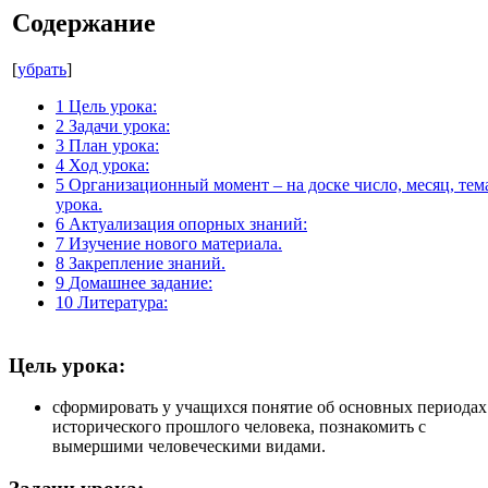
Содержание
[
убрать
]
1
Цель урока:
2
Задачи урока:
3
План урока:
4
Ход урока:
5
Организационный момент – на доске число, месяц, тем
урока.
6
Актуализация опорных знаний:
7
Изучение нового материала.
8
Закрепление знаний.
9
Домашнее задание:
10
Литература:
Цель урока:
сформировать у учащихся понятие об основных периодах
исторического прошлого человека, познакомить с
вымершими человеческими видами.