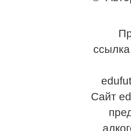
Пр
ссылка 
edufut
Сайт ed
пре
алког