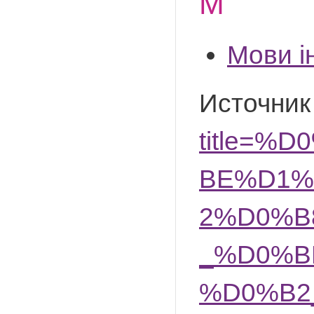
М
Мови і
Источник
title=
BE%D1%
2%D0%B
_%D0%B
%D0%B2