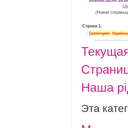
Us
(Новая страниц
Строка 1:
-
[[
категория
:
Українсь
Текущая
Страниц
Наша рі
Эта кате