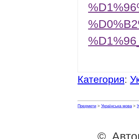
%D1%96
%D0%B2
%D1%96
Категория
:
У
Предмети
>
Українська мова
>
У
© Авто