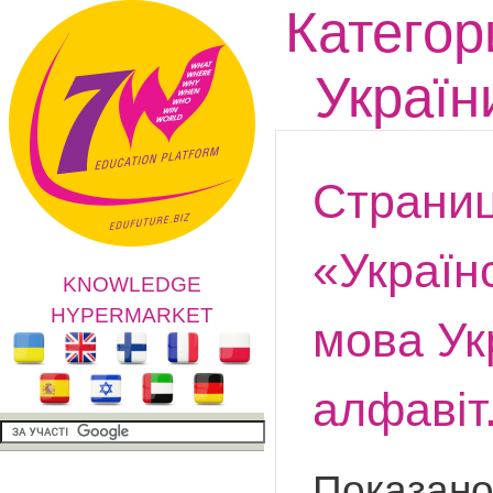
Категор
Україн
Страниц
«Україн
KNOWLEDGE
HYPERMARKET
мова Ук
алфавіт
Показано