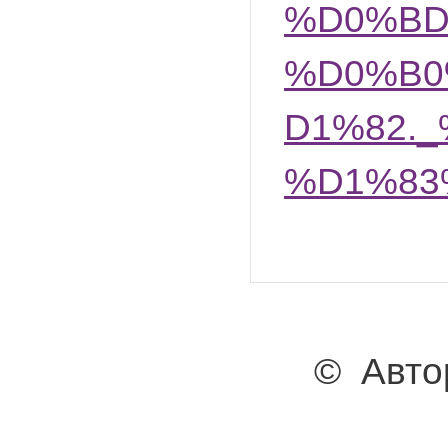
%D0%BD
%D0%B0
D1%82.
%D1%83
© Авто