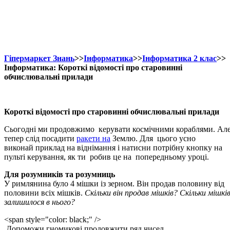
Гіпермаркет Знань
>>
Інформатика
>>
Інформатика 2 клас
>>
Інформатика: Короткі відомості про старовинні
обчислювальні прилади
Короткі відомості про старовинні обчислювальні прилади
Сьогодні
ми продовжимо
керувати космічними кораблями. Ал
тепер слід посадити
ракети на
Землю.
Для
цього усно
виконай приклад на віднімання і натисни потрібну кнопку на
пульті
керування, як ти
робив це на попередньому уроці.
Для розумників та розумниць
У римлянина було 4 мішки із зерном.
Він
продав половину від
половини всіх мішків.
Скільки він продав мішків? Скільки мішкі
залишилося в нього?
<span style="color: black;" />
Допоможи
гномикові продовжити ряд чисел.