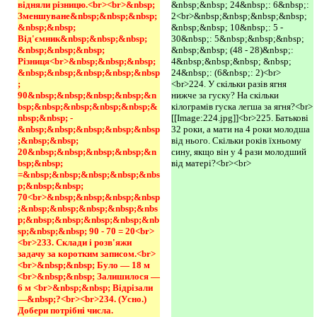
відняли різницю.<br><br>&nbsp; 
&nbsp;&nbsp; 24&nbsp;: 6&nbsp;:
Зменшуване&nbsp;&nbsp;&nbsp; 
2<br>&nbsp;&nbsp;&nbsp;&nbsp;
&nbsp;&nbsp; 
&nbsp;&nbsp; 10&nbsp;: 5 -
Від'ємник&nbsp;&nbsp;&nbsp; 
30&nbsp;: 5&nbsp;&nbsp;&nbsp;
&nbsp;&nbsp;&nbsp; 
&nbsp;&nbsp; (48 - 28)&nbsp;:
Різниця<br>&nbsp;&nbsp;&nbsp;
4&nbsp;&nbsp;&nbsp; &nbsp;
&nbsp;&nbsp;&nbsp;&nbsp;&nbsp
24&nbsp;: (6&nbsp;: 2)<br>
; 
<br>224. У скільки разів ягня
90&nbsp;&nbsp;&nbsp;&nbsp;&n
нижче за гуску? На скільки
bsp;&nbsp;&nbsp;&nbsp;&nbsp;&
кілограмів гуска легша за ягня?<br>
nbsp;&nbsp; -
[[Image:224.jpg]]<br>225. Батькові
&nbsp;&nbsp;&nbsp;&nbsp;&nbsp
32 роки, а мати на 4 роки молодша
;&nbsp;&nbsp; 
від нього. Скільки років їхньому
20&nbsp;&nbsp;&nbsp;&nbsp;&n
сину, якщо він у 4 рази молодший
bsp;&nbsp; 
від матері?<br><br>
=&nbsp;&nbsp;&nbsp;&nbsp;&nbs
p;&nbsp;&nbsp; 
70<br>&nbsp;&nbsp;&nbsp;&nbsp
;&nbsp;&nbsp;&nbsp;&nbsp;&nbs
p;&nbsp;&nbsp;&nbsp;&nbsp;&nb
sp;&nbsp;&nbsp; 90 - 70 = 20<br>
<br>233. Склади і розв'яжи 
задачу за коротким записом.<br>
<br>&nbsp;&nbsp; Було — 18 м 
<br>&nbsp;&nbsp; Залишилося — 
6 м <br>&nbsp;&nbsp; Відрізали 
—&nbsp;?<br><br>234. (Усно.) 
Добери потрібні числа.