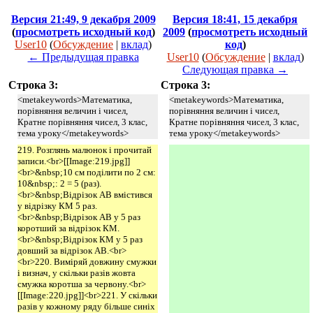
Версия 21:49, 9 декабря 2009
Версия 18:41, 15 декабря
(
просмотреть исходный код
)
2009
(
просмотреть исходный
User10
(
Обсуждение
|
вклад
)
код
)
← Предыдущая правка
User10
(
Обсуждение
|
вклад
)
Следующая правка →
Строка 3:
Строка 3:
<metakeywords>Математика,
<metakeywords>Математика,
порівняння величин і чисел,
порівняння величин і чисел,
Кратне порівняння чисел, 3 клас,
Кратне порівняння чисел, 3 клас,
тема уроку</metakeywords>
тема уроку</metakeywords>
219. Розглянь малюнок і прочитай
записи.<br>[[Image:219.jpg]]
<br>&nbsp;10 см поділити по 2 см:
10&nbsp;: 2 = 5 (раз).
<br>&nbsp;Відрізок АВ вмістився
у відрізку КМ 5 раз.
<br>&nbsp;Відрізок АВ у 5 раз
коротший за відрізок КМ.
<br>&nbsp;Відрізок КМ у 5 раз
довший за відрізок АВ.<br>
<br>220. Виміряй довжину смужки
і визнач, у скільки разів жовта
смужка коротша за червону.<br>
[[Image:220.jpg]]<br>221. У скільки
разів у кожному ряду більше синіх