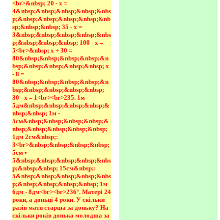
<br>&nbsp; 20 - х = 
4&nbsp;&nbsp;&nbsp;&nbsp;&nbs
p;&nbsp;&nbsp;&nbsp;&nbsp;&nb
sp;&nbsp;&nbsp; 35 - х = 
3&nbsp;&nbsp;&nbsp;&nbsp;&nbs
p;&nbsp;&nbsp;&nbsp; 100 - х = 
5<br>&nbsp; х + 30 = 
80&nbsp;&nbsp;&nbsp;&nbsp;&n
bsp;&nbsp;&nbsp;&nbsp;&nbsp; х 
- 8 = 
80&nbsp;&nbsp;&nbsp;&nbsp;&n
bsp;&nbsp;&nbsp;&nbsp;&nbsp; 
30 - х = 1<br><br>235. 1м - 
5дм&nbsp;&nbsp;&nbsp;&nbsp;&
nbsp;&nbsp; 1м - 
5см&nbsp;&nbsp;&nbsp;&nbsp;&
nbsp;&nbsp;&nbsp;&nbsp;&nbsp; 
1дм 2см&nbsp;: 
3<br>&nbsp;&nbsp;&nbsp;&nbsp; 
5см • 
5&nbsp;&nbsp;&nbsp;&nbsp;&nbs
p;&nbsp;&nbsp; 15см&nbsp;: 
5&nbsp;&nbsp;&nbsp;&nbsp;&nbs
p;&nbsp;&nbsp;&nbsp;&nbsp; 1м 
6дм - 8дм<br><br>236°. Матері 24 
роки, а доньці 4 роки. У скільки 
разів мати старша за доньку? На 
скільки років донька молодша за 