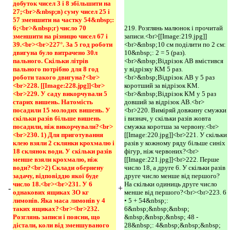
добуток чисел 3 і 8 збільшити на 
27;<br>&nbsp;в) суму чисел 25 і 
57 зменшити на частку 54&nbsp;: 
6;<br>&nbsp;г) число 70 
219. Розглянь малюнок і прочитай
зменшити на різницю чисел 67 і 
записи.<br>[[Image:219.jpg]]
39.<br><br>227°. За 5 год роботи 
<br>&nbsp;10 см поділити по 2 см:
двигуна було витрачено 30л 
10&nbsp;: 2 = 5 (раз).
пального. Скільки літрів 
<br>&nbsp;Відрізок АВ вмістився
пального потрібно для 8 год 
у відрізку КМ 5 раз.
роботи такого двигуна?<br>
<br>&nbsp;Відрізок АВ у 5 раз
<br>228. [[Image:228.jpg]]<br>
коротший за відрізок КМ.
<br>229. У саду викорчували 5 
<br>&nbsp;Відрізок КМ у 5 раз
старих вишень. Натомість 
довший за відрізок АВ.<br>
посадили 15 молодих вишень. У 
<br>220. Виміряй довжину смужки
скільки разів більше вишень 
і визнач, у скільки разів жовта
посадили, ніж викорчували?<br>
смужка коротша за червону.<br>
<br>230. 1) Для приготування 
[[Image:220.jpg]]<br>221. У скільки
клею взяли 2 склянки крохмалю і 
разів у кожному ряду більше синіх
18 склянок води. У скільки разів 
фігур, ніж червоних?<br>
менше взяли крохмалю, ніж 
[[Image:221.jpg]]<br>222. Перше
води?<br>2) Склади обернену 
число 18, а друге 6. У скільки разів
задачу, відповіддю якої буде 
друге число менше від першого?
число 18.<br><br>231. У 6 
На скільки одиниць друге число
-
+
однакових ящиках ЗО кг 
менше від першого?<br><br>223. 6
лимонів. Яка маса лимонів у 4 
• 5 + 54&nbsp;:
таких ящиках?<br><br>232. 
6&nbsp;&nbsp;&nbsp;
Розглянь записи і поясни, що 
&nbsp;&nbsp;&nbsp; 48 -
дістали, коли від зменшуваного 
28&nbsp;: 4&nbsp;&nbsp;&nbsp;