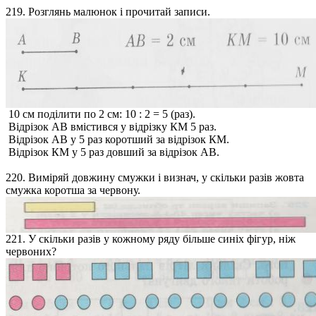
219. Розглянь малюнок і прочитай записи.
10 см поділити по 2 см: 10 : 2 = 5 (раз).
Відрізок АВ вмістився у відрізку КМ 5 раз.
Відрізок АВ у 5 раз коротший за відрізок КМ.
Відрізок КМ у 5 раз довший за відрізок АВ.
220. Виміряй довжину смужки і визнач, у скільки разів жовта
смужка коротша за червону.
221. У скільки разів у кожному ряду більше синіх фігур, ніж
червоних?