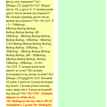
фігур, ніж червоних?<br>
[[Image:221.jpg]]<br>222. Перше
число 18, а друге 6. У скільки разів
друге число менше від першого?
На скільки одиниць друге число
менше від першого?<br><br>223. 6
• 5 + 54&nbsp;:
6&nbsp;&nbsp;&nbsp;
&nbsp;&nbsp;&nbsp; 48 -
28&nbsp;: 4&nbsp;&nbsp;&nbsp;
&nbsp;&nbsp; 24&nbsp;: 6&nbsp;:
2<br>&nbsp;&nbsp;&nbsp;&nbsp;
&nbsp;&nbsp; 10&nbsp;: 5 -
30&nbsp;: 5&nbsp;&nbsp;&nbsp;
&nbsp;&nbsp; (48 - 28)&nbsp;:
4&nbsp;&nbsp;&nbsp; &nbsp;
24&nbsp;: (6&nbsp;: 2)<br>
<br>224. У скільки разів ягня
нижче за гуску? На скільки
кілограмів гуска легша за ягня?<br>
[[Image:224.jpg]]<br>225. Батькові
32 роки, а мати на 4 роки молодша
від нього. Скільки років їхньому
сину, якщо він у 4 рази молодший
від матері?<br>
<br>226°. Запиши 
вирази та обчисли їх:
<br>&nbsp;а) частку чисел 48 і 8 
зменшити у 2 рази;<br>&nbsp;б) 