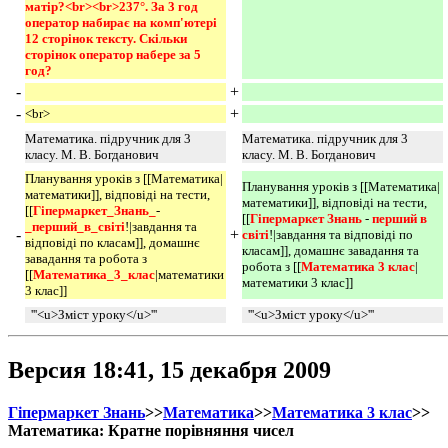
матір?<br><br>237°. За 3 год 
оператор набирає на комп'ютері 
12 сторінок тексту. Скільки 
сторінок оператор набере за 5 
год? 
-
+
-
+
<br>
Математика. підручник для 3
Математика. підручник для 3
класу. М. В. Богданович
класу. М. В. Богданович
Планування уроків з [[Математика|
Планування уроків з [[Математика|
математики]], відповіді на тести,
математики]], відповіді на тести,
[[
Гіпермаркет_Знань_
-
[[
Гіпермаркет Знань 
-
перший в 
_перший_в_світі
!|завдання та
-
+
світі
!|завдання та відповіді по
відповіді по класам]], домашнє
класам]], домашнє завадання та
завадання та робота з
робота з [[
Математика 3 клас
|
[[
Математика_3_клас
|математики
математики 3 клас]]
3 клас]]
'''<u>Зміст уроку</u>'''
'''<u>Зміст уроку</u>'''
Версия 18:41, 15 декабря 2009
Гіпермаркет Знань
>>
Математика
>>
Математика 3 клас
>>
Математика: Кратне порівняння чисел