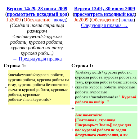
Версия 14:29, 28 июля 2009
Версия 13:01, 30 июля 2009
(
просмотреть исходный код
)
(
просмотреть исходный код
)
Ju2009
(
Обсуждение
|
вклад
)
Ju2009
(
Обсуждение
|
вклад
)
(Создана новая страница
Следующая правка →
размером
<metakeywords>курсові
роботи, курсова робота,
курсова робота на тему,
курсова робо...)
← Предыдущая правка
Строка 1:
Строка 1:
<metakeywords>курсові роботи,
<metakeywords>курсові роботи,
курсова робота, курсова робота на
курсова робота, курсова робота на
тему, курсова робота безкоштовно,
тему, курсова робота безкоштовно,
-
+
скачати курсові роботи, курсовые
скачати курсові роботи, курсовые
роботы, курсовые
роботы, курсовые
роботы</metakeywords>
''Курсові 
роботы</metakeywords>
роботи на вибір...'' 
+
Але памятайте 
[[Заглавная_страница|
Гіпермаркет Знань]] надає для 
+
вас курсові роботи не задля 
бездумного скачування, а як 