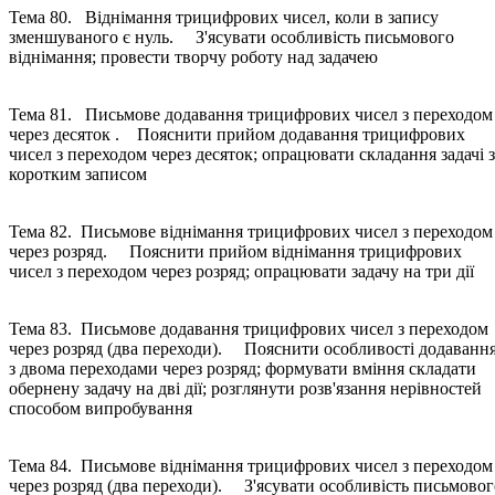
Тема 80. Віднімання трицифрових чисел, коли в запису
зменшуваного є нуль. З'ясувати особливість письмового
віднімання; провести творчу роботу над задачею
Тема 81. Письмове додавання трицифрових чисел з переходом
через десяток . Пояснити прийом додавання трицифрових
чисел з переходом через десяток; опрацювати складання задачі з
коротким записом
Тема 82. Письмове віднімання трицифрових чисел з переходом
через розряд. Пояснити прийом віднімання трицифрових
чисел з переходом через розряд; опрацювати задачу на три дії
Тема 83. Письмове додавання трицифрових чисел з переходом
через розряд (два переходи). Пояснити особливості додаванн
з двома переходами через розряд; формувати вміння складати
обернену задачу на дві дії; розглянути розв'язання нерівностей
способом випробування
Тема 84. Письмове віднімання трицифрових чисел з переходом
через розряд (два переходи). З'ясувати особливість письмовог