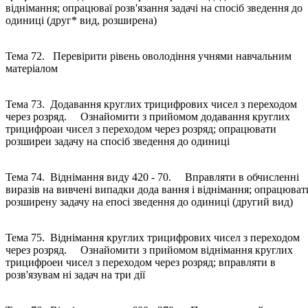
віднімання; опрацюваї розв'язання задачі на спосіб зведення до
одиниці (друг* вид, розширена)
Тема 72. Перевірити рівень оволодіння учнями навчальним
матеріалом
Тема 73. Додавання круглих трицифрових чисел з переходом
через розряд. Ознайомити з прийомом додавання круглих
трицифроаи чисел з переходом через розряд; опрацювати
розширеи задачу на спосіб зведення до одиниці
Тема 74. Віднімання виду 420 - 70. Вправляти в обчисленні
виразів на вивчені випадки дода вання і віднімання; опрацюват
розширену задачу на епосі зведення до одиниці (другий вид)
Тема 75. Віднімання круглих трицифрових чисел з переходом
через розряд. Ознайомити з прийомом віднімання круглих
трицифроеи чисел з переходом через розряд; вправляти в
розв'язувам ні задач на три дії