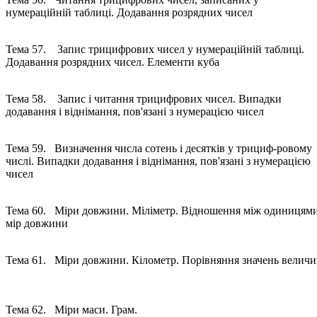
нумераційній таблиці. Додавання розрядних чисел
Тема 57. Запис трицифрових чисел у нумераційній таблиці.
Додавання розрядних чисел. Елементи куба
Тема 58. Запис і читання трицифрових чисел. Випадки
додавання і віднімання, пов'язані з нумерацією чисел
Тема 59. Визначення числа сотень і десятків у трициф-ровому
числі. Випадки додавання і віднімання, пов'язані з нумерацією
чисел
Тема 60. Міри довжини. Міліметр. Відношення між одиницям
мір довжини
Тема 61. Міри довжини. Кілометр. Порівняння значень велич
Тема 62. Міри маси. Грам.