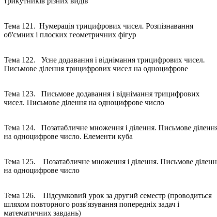
трикутників різних видів
Тема 121. Нумерація трицифрових чисел. Розпізнавання
об'ємних і плоских геометричних фігур
Тема 122. Усне додавання і віднімання трицифрових чисел.
Письмове ділення трицифрових чисел на одноцифрове
Тема 123. Письмове додавання і віднімання трицифрових
чисел. Письмове ділення на одноцифрове число
Тема 124. Позатабличне множення і ділення. Письмове діленн
на одноцифрове число. Елементи куба
Тема 125. Позатабличне множення і ділення. Письмове діленн
на одноцифрове число
Тема 126. Підсумковий урок за другий семестр (проводиться
шляхом повторного розв'язування попередніх задач і
математичних завдань)