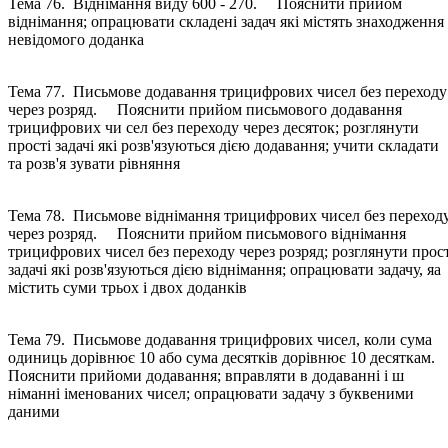
Тема 76. Віднімання виду 600 - 270. Пояснити прийом
віднімання; опрацювати складені задач які містять знаходження
невідомого доданка
Тема 77. Письмове додавання трицифрових чисел без переходу
через розряд. Пояснити прийом письмового додавання
трицифрових чи сел без переходу через десяток; розглянути
прості задачі які розв'язуються дією додавання; учити складати
та розв'я зувати рівняння
Тема 78. Письмове віднімання трицифрових чисел без переход
через розряд. Пояснити прийом письмового віднімання
трицифрових чисел без переходу через розряд; розглянути прост
задачі які розв'язуються дією віднімання; опрацювати задачу, яа
містить суми трьох і двох доданків
Тема 79. Письмове додавання трицифрових чисел, коли сума
одиниць дорівнює 10 або сума десятків дорівнює 10 десяткам
Пояснити прийоми додавання; вправляти в додаванні і ш
німанні іменованих чисел; опрацювати задачу з буквеними
даними