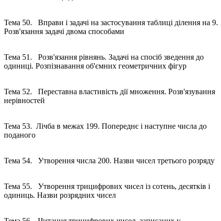
Тема 50. Вправи і задачі на застосування таблиці ділення на 9.
Розв'язання задачі двома способами
Тема 51. Розв'язання рівнянь. Задачі на спосіб зведення до
одиниці. Розпізнавання об'ємних геометричних фігур
Тема 52. Переставна властивість дії множення. Розв'язування
нерівностей
Тема 53. Лічба в межах 199. Попереднє і наступне числа до
поданого
Тема 54. Утворення числа 200. Назви чисел третього розряд
Тема 55. Утворення трицифрових чисел із сотень, десятків і
одиниць. Назви розрядних чисел
Тема 56. Читання трицифрових чисел, записаних у