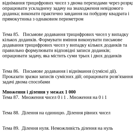
віднімання трицифрових чисел з двома переходами через розряд
опрацювати ускладнену задачу на знаходження невідомого
доданка; виконати практично завдання на побудову квадрата і
прямокутника з однаковим периметром
Тема 85. Письмове додавання трицифрових чисел у випадку
кількох доданків. Формувати вміння виконувати письмове
додавання трицифрових чисел у випадку кількох доданків та
правильно формулювати відповідні записи доданків;
опрацювати задачу, яка містить суми трьох і двох доданків
Тема 86. Письмове додавання і віднімання (сумісні дії).
Проказати зразки записів сумісних дій; опрацювати розв'язання
задачі двома способами
Множення і ділення у межах 1 000
Тема 87. Множення чисел 0 і 1 . Множення на 0 і 1
Тема 88. Ділення на одиницю. Ділення рівних чисел
Тема 89. Ділення нуля. Неможливість ділення на нуль