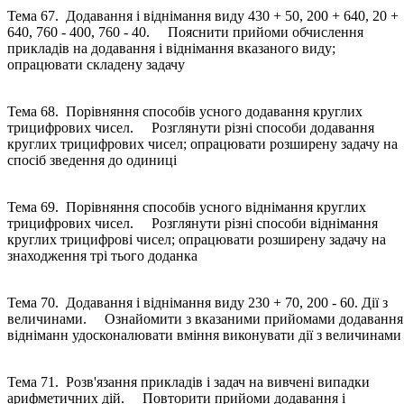
Тема 67. Додавання і віднімання виду 430 + 50, 200 + 640, 20 +
640, 760 - 400, 760 - 40. Пояснити прийоми обчислення
прикладів на додавання і віднімання вказаного виду;
опрацювати складену задачу
Тема 68. Порівняння способів усного додавання круглих
трицифрових чисел. Розглянути різні способи додавання
круглих трицифрових чисел; опрацювати розширену задачу на
спосіб зведення до одиниці
Тема 69. Порівняння способів усного віднімання круглих
трицифрових чисел. Розглянути різні способи віднімання
круглих трицифрові чисел; опрацювати розширену задачу на
знаходження трі тього доданка
Тема 70. Додавання і віднімання виду 230 + 70, 200 - 60. Дії з
величинами. Ознайомити з вказаними прийомами додавання 
відніманн удосконалювати вміння виконувати дії з величинами
Тема 71. Розв'язання прикладів і задач на вивчені випадки
арифметичних дій. Повторити прийоми додавання і