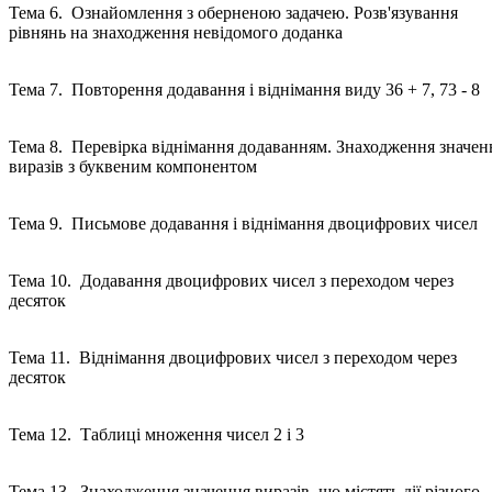
Тема 6. Ознайомлення з оберненою задачею. Розв'язування
рівнянь на знаходження невідомого доданка
Тема 7. Повторення додавання і віднімання виду 36 + 7, 73 - 8
Тема 8. Перевірка віднімання додаванням. Знаходження значен
виразів з буквеним компонентом
Тема 9. Письмове додавання і віднімання двоцифрових чисе
Тема 10. Додавання двоцифрових чисел з переходом через
десяток
Тема 11. Віднімання двоцифрових чисел з переходом через
десяток
Тема 12. Таблиці множення чисел 2 і 3
Тема 13. Знаходження значення виразів, що містять дії різного