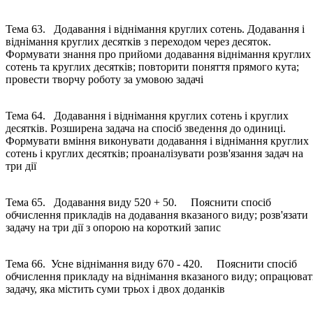
Тема 63. Додавання і віднімання круглих сотень. Додавання і
віднімання круглих десятків з переходом через десяток.
Формувати знання про прийоми додавання віднімання круглих
сотень та круглих десятків; повторити поняття прямого кута;
провести творчу роботу за умовою задачі
Тема 64. Додавання і віднімання круглих сотень і круглих
десятків. Розширена задача на спосіб зведення до одиниці.
Формувати вміння виконувати додавання і віднімання круглих
сотень і круглих десятків; проаналізувати розв'язання задач на
три дії
Тема 65. Додавання виду 520 + 50. Пояснити спосіб
обчислення прикладів на додавання вказаного виду; розв'язати
задачу на три дії з опорою на короткий запис
Тема 66. Усне віднімання виду 670 - 420. Пояснити спосіб
обчислення прикладу на віднімання вказаного виду; опрацюва
задачу, яка містить суми трьох і двох доданків