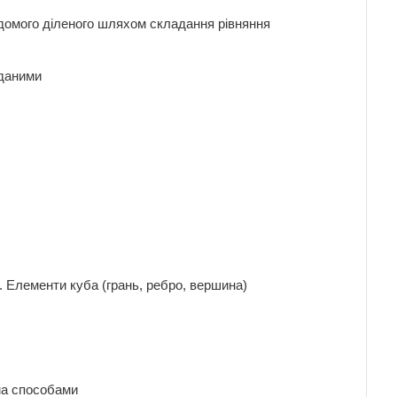
евідомого діленого шляхом складання рівняння
ми даними
 Елементи куба (грань, ребро, вершина)
двома способами