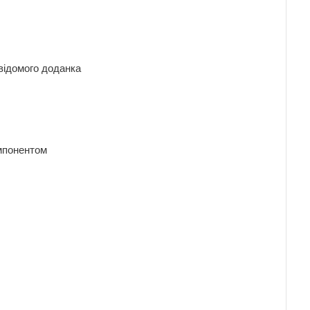
невідомого доданка
компонентом