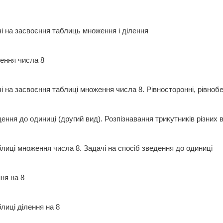
ачі на засвоєння таблиць множення і ділення
ження числа 8
чі на засвоєння таблиці множення числа 8. Рівносторонні, рівн
дення до одиниці (другий вид). Розпізнавання трикутників різни
блиці множення числа 8. Задачі на спосіб зведення до одиниці
ення на 8
блиці ділення на 8