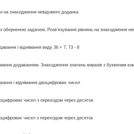
ачі на знаходження невідомого доданка
з оберненою задачею. Розв'язування рівнянь на знаходження 
авання і віднімання виду 36 + 7, 73 - 8
німання додаванням. Знаходження значень виразів з буквеним 
авання і віднімання двоцифрових чисел
воцифрових чисел з переходом через десяток
воцифрових чисел з переходом через десяток