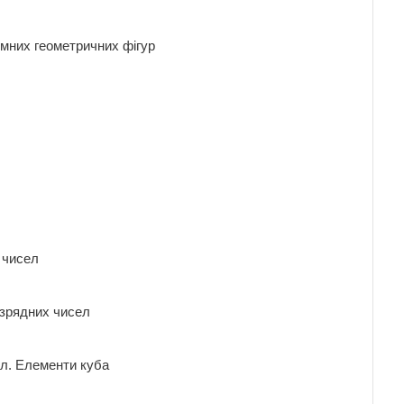
б'ємних геометричних фігур
их чисел
 розрядних чисел
сел. Елементи куба