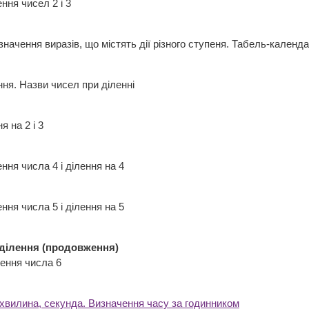
ння чисел 2 і 3
начення виразів, що містять дії різного ступеня. Табель-кале
ення. Назви чисел при діленні
ня на 2 і 3
ення числа 4 і ділення на 4
ення числа 5 і ділення на 5
ділення (продовження)
ження числа 6
 хвилина, секунда. Визначення часу за годинником