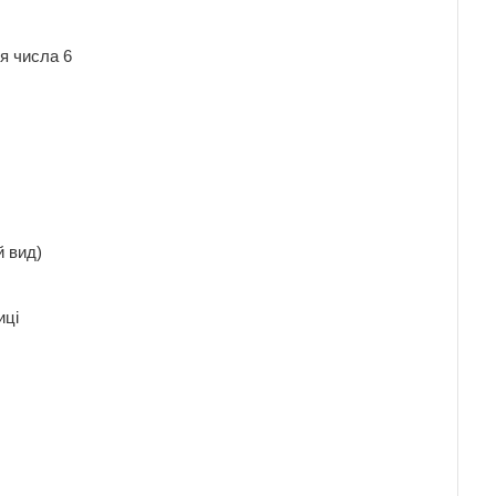
ння числа 6
ший вид)
иниці