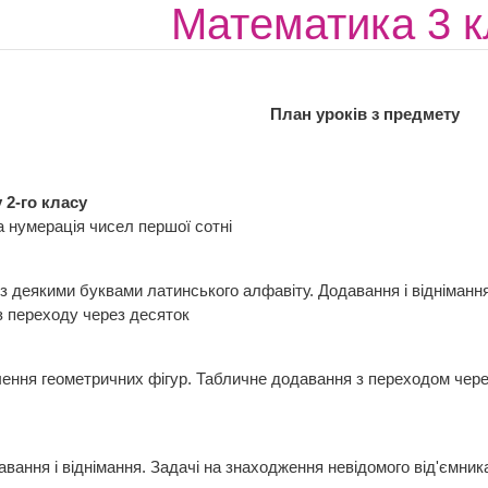
Математика 3 к
років з предмету
 2-го класу
ва нумерація чисел першої сотні
 деякими буквами латинського алфавіту. Додавання і відніманн
з переходу через десяток
чення геометричних фігур. Табличне додавання з переходом чер
авання і віднімання. Задачі на знаходження невідомого від'ємник