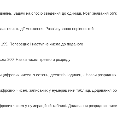
івнянь. Задачі на спосіб зведення до одиниці. Розпізнавання о
ластивість дії множення. Розв'язування нерівностей
х 199. Попереднє і наступне числа до поданого
сла 200. Назви чисел третього розряду
ицифрових чисел із сотень, десятків і одиниць. Назви розрядн
ифрових чисел, записаних у нумераційній таблиці. Додавання
рових чисел у нумераційній таблиці. Додавання розрядних чи