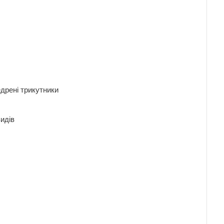
обедрені трикутники
х видів