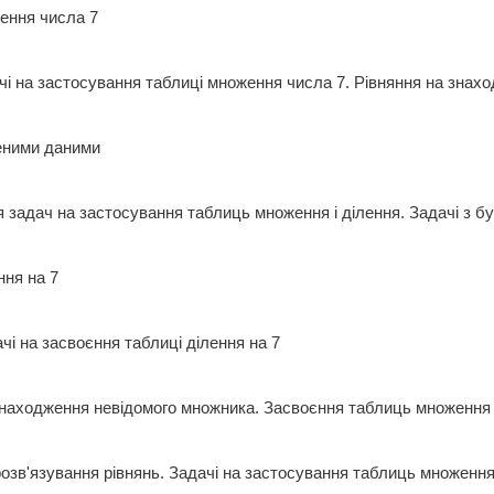
ження числа 7
чі на застосування таблиці множення числа 7. Рівняння на зна
квеними даними
я задач на застосування таблиць множення і ділення. Задачі з
ення на 7
ачі на засвоєння таблиці ділення на 7
знаходження невідомого множника. Засвоєння таблиць множенн
озв'язування рівнянь. Задачі на застосування таблиць множення і