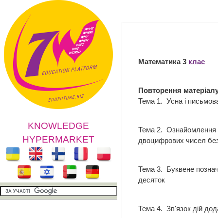
План у
Математика 3
клас
Повторення матеріалу
Тема 1. Усна і письмо
KNOWLEDGE
Тема 2. Ознайомлення з
HYPERMARKET
двоцифрових чисел бе
Тема 3. Буквене позна
десяток
Тема 4. Зв'язок дій дод