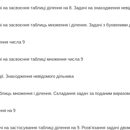
чі на засвоєння таблиці ділення на 8. Задачі на знаходження н
чі на засвоєння таблиць множення і ділення. Задачі з буквени
ження числа 9
ачі на засвоєння таблиці множення числа 9
 дії. Знаходження невідомого дільника
лиць множення і ділення. Складання задач за поданим виразом.
ення на 9
чі на застосування таблиці ділення на 9. Розв'язання задачі 