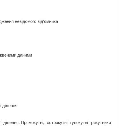
ходження невідомого від'ємника
 буквеними даними
я і ділення
 ділення. Прямокутні, гострокутні, тупокутні трикутники