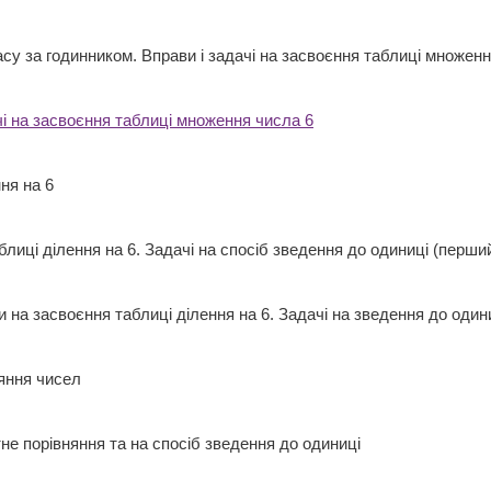
су за годинником. Вправи і задачі на засвоєння таблиці множе
чі на засвоєння таблиці множення числа 6
ення на 6
лиці ділення на 6. Задачі на спосіб зведення до одиниці (пер
ви на засвоєння таблиці ділення на 6. Задачі на зведення до од
вняння чисел
тне порівняння та на спосіб зведення до одиниці