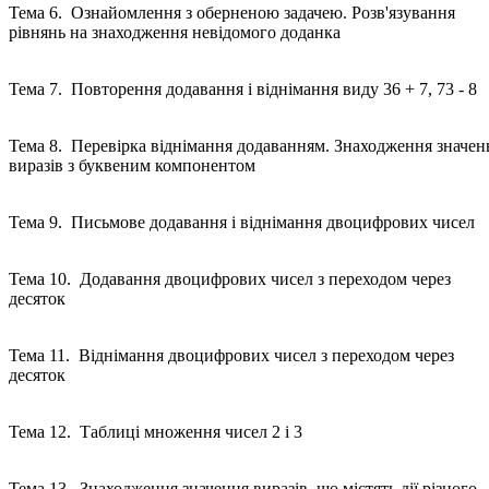
Тема 6. Ознайомлення з оберненою задачею. Розв'язування
рівнянь на знаходження невідомого доданка
Тема 7. Повторення додавання і віднімання виду 36 + 7, 73 - 8
Тема 8. Перевірка віднімання додаванням. Знаходження значен
виразів з буквеним компонентом
Тема 9. Письмове додавання і віднімання двоцифрових чисе
Тема 10. Додавання двоцифрових чисел з переходом через
десяток
Тема 11. Віднімання двоцифрових чисел з переходом через
десяток
Тема 12. Таблиці множення чисел 2 і 3
Тема 13. Знаходження значення виразів, що містять дії різного