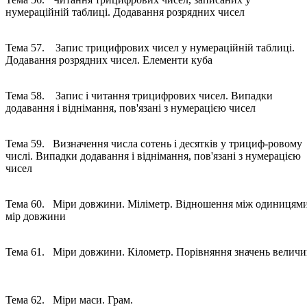
нумераційній таблиці. Додавання розрядних чисел
Тема 57. Запис трицифрових чисел у нумераційній таблиці.
Додавання розрядних чисел. Елементи куба
Тема 58. Запис і читання трицифрових чисел. Випадки
додавання і віднімання, пов'язані з нумерацією чисел
Тема 59. Визначення числа сотень і десятків у трициф-ровому
числі. Випадки додавання і віднімання, пов'язані з нумерацією
чисел
Тема 60. Міри довжини. Міліметр. Відношення між одиницям
мір довжини
Тема 61. Міри довжини. Кілометр. Порівняння значень велич
Тема 62. Міри маси. Грам.