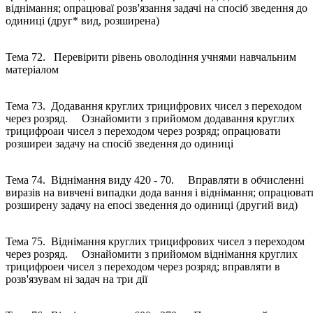
віднімання; опрацюваї розв'язання задачі на спосіб зведення до
одиниці (друг* вид, розширена)
Тема 72. Перевірити рівень оволодіння учнями навчальним
матеріалом
Тема 73. Додавання круглих трицифрових чисел з переходом
через розряд. Ознайомити з прийомом додавання круглих
трицифроаи чисел з переходом через розряд; опрацювати
розширеи задачу на спосіб зведення до одиниці
Тема 74. Віднімання виду 420 - 70. Вправляти в обчисленні
виразів на вивчені випадки дода вання і віднімання; опрацюват
розширену задачу на епосі зведення до одиниці (другий вид)
Тема 75. Віднімання круглих трицифрових чисел з переходом
через розряд. Ознайомити з прийомом віднімання круглих
трицифроеи чисел з переходом через розряд; вправляти в
розв'язувам ні задач на три дії