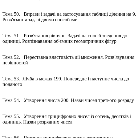
Тема 50. Вправи і задачі на застосування таблиці ділення на 9.
Розв'язання задачі двома способами
Тема 51. Розв'язання рівнянь. Задачі на спосіб зведення до
одиниці. Розпізнавання об'ємних геометричних фігур
Тема 52. Переставна властивість дії множення. Розв'язування
нерівностей
Тема 53. Лічба в межах 199. Попереднє і наступне числа до
поданого
Тема 54. Утворення числа 200. Назви чисел третього розряд
Тема 55. Утворення трицифрових чисел із сотень, десятків і
одиниць. Назви розрядних чисел
Тема 56. Читання трицифрових чисел, записаних у