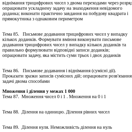
віднімання трицифрових чисел з двома переходами через розряд
опрацювати ускладнену задачу на знаходження невідомого
доданка; виконати практично завдання на побудову квадрата і
прямокутника з однаковим периметром
Тема 85. Письмове додавання трицифрових чисел у випадку
кількох доданків. Формувати вміння виконувати письмове
додавання трицифрових чисел у випадку кількох доданків та
правильно формулювати відповідні записи доданків;
опрацювати задачу, яка містить суми трьох і двох доданків
Тема 86. Письмове додавання і віднімання (сумісні дії).
Проказати зразки записів сумісних дій; опрацювати розв'язання
задачі двома способами
Множення і ділення у межах 1 000
Тема 87. Множення чисел 0 і 1 . Множення на 0 і 1
Тема 88. Ділення на одиницю. Ділення рівних чисел
Тема 89. Ділення нуля. Неможливість ділення на нуль