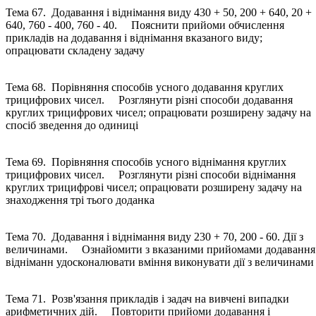
Тема 67. Додавання і віднімання виду 430 + 50, 200 + 640, 20 +
640, 760 - 400, 760 - 40. Пояснити прийоми обчислення
прикладів на додавання і віднімання вказаного виду;
опрацювати складену задачу
Тема 68. Порівняння способів усного додавання круглих
трицифрових чисел. Розглянути різні способи додавання
круглих трицифрових чисел; опрацювати розширену задачу на
спосіб зведення до одиниці
Тема 69. Порівняння способів усного віднімання круглих
трицифрових чисел. Розглянути різні способи віднімання
круглих трицифрові чисел; опрацювати розширену задачу на
знаходження трі тього доданка
Тема 70. Додавання і віднімання виду 230 + 70, 200 - 60. Дії з
величинами. Ознайомити з вказаними прийомами додавання 
відніманн удосконалювати вміння виконувати дії з величинами
Тема 71. Розв'язання прикладів і задач на вивчені випадки
арифметичних дій. Повторити прийоми додавання і