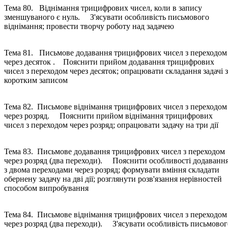
Тема 80. Віднімання трицифрових чисел, коли в запису
зменшуваного є нуль. З'ясувати особливість письмового
віднімання; провести творчу роботу над задачею
Тема 81. Письмове додавання трицифрових чисел з переходом
через десяток . Пояснити прийом додавання трицифрових
чисел з переходом через десяток; опрацювати складання задачі з
коротким записом
Тема 82. Письмове віднімання трицифрових чисел з переходом
через розряд. Пояснити прийом віднімання трицифрових
чисел з переходом через розряд; опрацювати задачу на три дії
Тема 83. Письмове додавання трицифрових чисел з переходом
через розряд (два переходи). Пояснити особливості додаванн
з двома переходами через розряд; формувати вміння складати
обернену задачу на дві дії; розглянути розв'язання нерівностей
способом випробування
Тема 84. Письмове віднімання трицифрових чисел з переходом
через розряд (два переходи). З'ясувати особливість письмовог