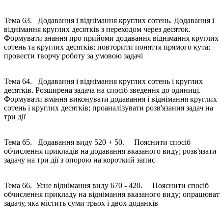
Тема 63. Додавання і віднімання круглих сотень. Додавання і
віднімання круглих десятків з переходом через десяток.
Формувати знання про прийоми додавання віднімання круглих
сотень та круглих десятків; повторити поняття прямого кута;
провести творчу роботу за умовою задачі
Тема 64. Додавання і віднімання круглих сотень і круглих
десятків. Розширена задача на спосіб зведення до одиниці.
Формувати вміння виконувати додавання і віднімання круглих
сотень і круглих десятків; проаналізувати розв'язання задач на
три дії
Тема 65. Додавання виду 520 + 50. Пояснити спосіб
обчислення прикладів на додавання вказаного виду; розв'язати
задачу на три дії з опорою на короткий запис
Тема 66. Усне віднімання виду 670 - 420. Пояснити спосіб
обчислення прикладу на віднімання вказаного виду; опрацюва
задачу, яка містить суми трьох і двох доданків