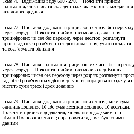
Тема 76. Віднімання виду 600 - 270. Пояснити прийом
віднімання; опрацювати складені задач які містять знаходження
невідомого доданка
Тема 77. Письмове додавання трицифрових чисел без переходу
через розряд. Пояснити прийом письмового додавання
трицифрових чи сел без переходу через десяток; розглянути
прості задачі які розв'язуються дією додавання; учити складати
та розв'я зувати рівняння
Тема 78. Письмове віднімання трицифрових чисел без переход
через розряд. Пояснити прийом письмового віднімання
трицифрових чисел без переходу через розряд; розглянути прост
задачі які розв'язуються дією віднімання; опрацювати задачу, яа
містить суми трьох і двох доданків
Тема 79. Письмове додавання трицифрових чисел, коли сума
одиниць дорівнює 10 або сума десятків дорівнює 10 десяткам
Пояснити прийоми додавання; вправляти в додаванні і ш
німанні іменованих чисел; опрацювати задачу з буквеними
даними