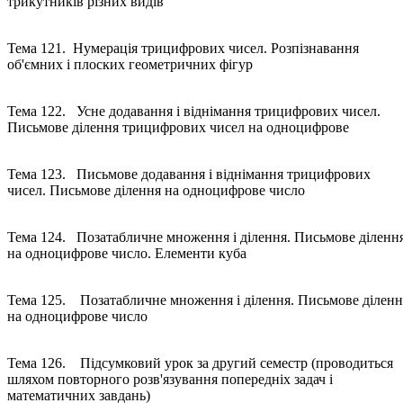
трикутників різних видів
Тема 121. Нумерація трицифрових чисел. Розпізнавання
об'ємних і плоских геометричних фігур
Тема 122. Усне додавання і віднімання трицифрових чисел.
Письмове ділення трицифрових чисел на одноцифрове
Тема 123. Письмове додавання і віднімання трицифрових
чисел. Письмове ділення на одноцифрове число
Тема 124. Позатабличне множення і ділення. Письмове діленн
на одноцифрове число. Елементи куба
Тема 125. Позатабличне множення і ділення. Письмове діленн
на одноцифрове число
Тема 126. Підсумковий урок за другий семестр (проводиться
шляхом повторного розв'язування попередніх задач і
математичних завдань)