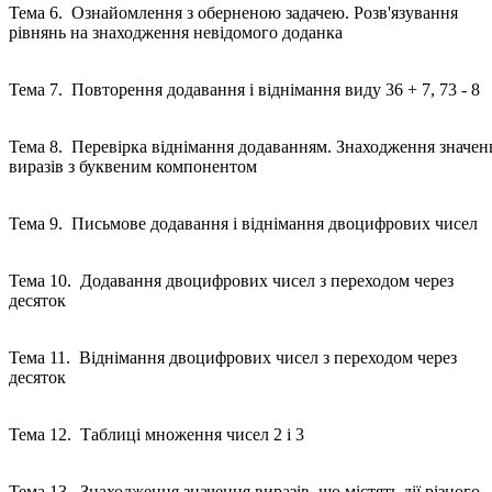
Тема 6. Ознайомлення з оберненою задачею. Розв'язування
рівнянь на знаходження невідомого доданка
Тема 7. Повторення додавання і віднімання виду 36 + 7, 73 - 8
Тема 8. Перевірка віднімання додаванням. Знаходження значен
виразів з буквеним компонентом
Тема 9. Письмове додавання і віднімання двоцифрових чисе
Тема 10. Додавання двоцифрових чисел з переходом через
десяток
Тема 11. Віднімання двоцифрових чисел з переходом через
десяток
Тема 12. Таблиці множення чисел 2 і 3
Тема 13. Знаходження значення виразів, що містять дії різного