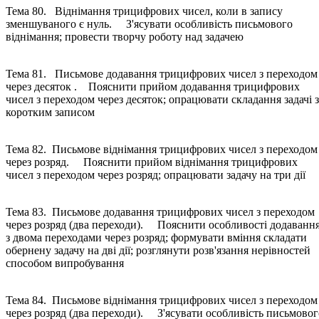
Тема 80. Віднімання трицифрових чисел, коли в запису
зменшуваного є нуль. З'ясувати особливість письмового
віднімання; провести творчу роботу над задачею
Тема 81. Письмове додавання трицифрових чисел з переходом
через десяток . Пояснити прийом додавання трицифрових
чисел з переходом через десяток; опрацювати складання задачі з
коротким записом
Тема 82. Письмове віднімання трицифрових чисел з переходом
через розряд. Пояснити прийом віднімання трицифрових
чисел з переходом через розряд; опрацювати задачу на три дії
Тема 83. Письмове додавання трицифрових чисел з переходом
через розряд (два переходи). Пояснити особливості додаванн
з двома переходами через розряд; формувати вміння складати
обернену задачу на дві дії; розглянути розв'язання нерівностей
способом випробування
Тема 84. Письмове віднімання трицифрових чисел з переходом
через розряд (два переходи). З'ясувати особливість письмовог