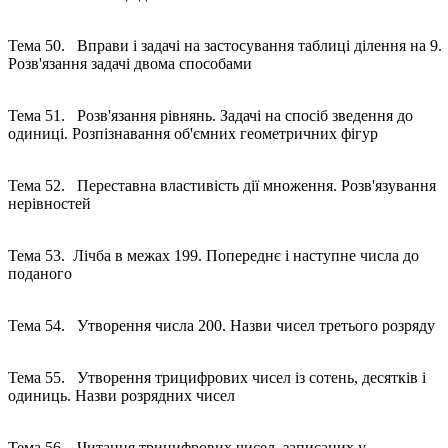
Тема 50. Вправи і задачі на застосування таблиці ділення на 9.
Розв'язання задачі двома способами
Тема 51. Розв'язання рівнянь. Задачі на спосіб зведення до
одиниці. Розпізнавання об'ємних геометричних фігур
Тема 52. Переставна властивість дії множення. Розв'язування
нерівностей
Тема 53. Лічба в межах 199. Попереднє і наступне числа до
поданого
Тема 54. Утворення числа 200. Назви чисел третього розряд
Тема 55. Утворення трицифрових чисел із сотень, десятків і
одиниць. Назви розрядних чисел
Тема 56. Читання трицифрових чисел, записаних у