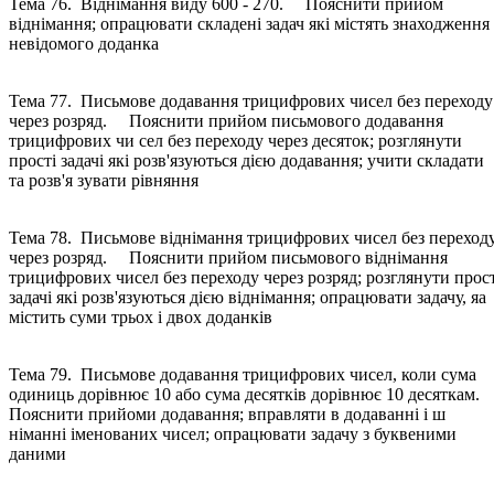
Тема 76. Віднімання виду 600 - 270. Пояснити прийом
віднімання; опрацювати складені задач які містять знаходження
невідомого доданка
Тема 77. Письмове додавання трицифрових чисел без переходу
через розряд. Пояснити прийом письмового додавання
трицифрових чи сел без переходу через десяток; розглянути
прості задачі які розв'язуються дією додавання; учити складати
та розв'я зувати рівняння
Тема 78. Письмове віднімання трицифрових чисел без переход
через розряд. Пояснити прийом письмового віднімання
трицифрових чисел без переходу через розряд; розглянути прост
задачі які розв'язуються дією віднімання; опрацювати задачу, яа
містить суми трьох і двох доданків
Тема 79. Письмове додавання трицифрових чисел, коли сума
одиниць дорівнює 10 або сума десятків дорівнює 10 десяткам
Пояснити прийоми додавання; вправляти в додаванні і ш
німанні іменованих чисел; опрацювати задачу з буквеними
даними