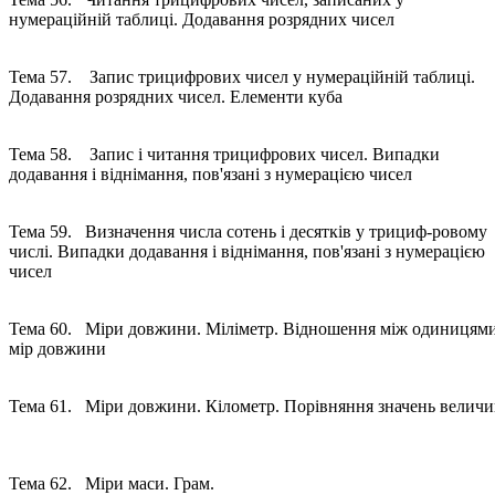
нумераційній таблиці. Додавання розрядних чисел
Тема 57. Запис трицифрових чисел у нумераційній таблиці.
Додавання розрядних чисел. Елементи куба
Тема 58. Запис і читання трицифрових чисел. Випадки
додавання і віднімання, пов'язані з нумерацією чисел
Тема 59. Визначення числа сотень і десятків у трициф-ровому
числі. Випадки додавання і віднімання, пов'язані з нумерацією
чисел
Тема 60. Міри довжини. Міліметр. Відношення між одиницям
мір довжини
Тема 61. Міри довжини. Кілометр. Порівняння значень велич
Тема 62. Міри маси. Грам.