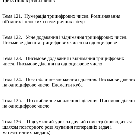
трикутників різних видів
Тема 121. Нумерація трицифрових чисел. Розпізнавання
об'ємних і плоских геометричних фігур
Тема 122. Усне додавання і віднімання трицифрових чисел.
Письмове ділення трицифрових чисел на одноцифрове
Тема 123. Письмове додавання і віднімання трицифрових
чисел. Письмове ділення на одноцифрове число
Тема 124. Позатабличне множення і ділення. Письмове діленн
на одноцифрове число. Елементи куба
Тема 125. Позатабличне множення і ділення. Письмове діленн
на одноцифрове число
Тема 126. Підсумковий урок за другий семестр (проводиться
шляхом повторного розв'язування попередніх задач і
математичних завдань)