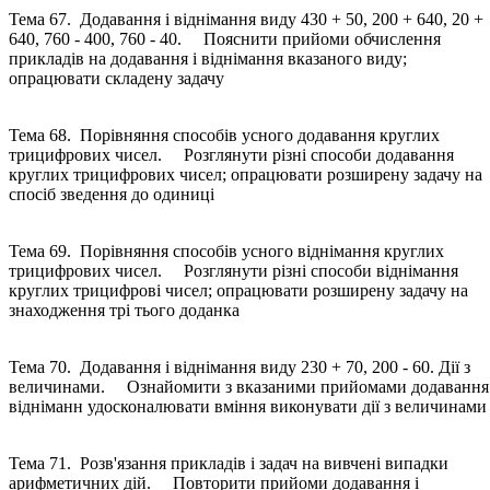
Тема 67. Додавання і віднімання виду 430 + 50, 200 + 640, 20 +
640, 760 - 400, 760 - 40. Пояснити прийоми обчислення
прикладів на додавання і віднімання вказаного виду;
опрацювати складену задачу
Тема 68. Порівняння способів усного додавання круглих
трицифрових чисел. Розглянути різні способи додавання
круглих трицифрових чисел; опрацювати розширену задачу на
спосіб зведення до одиниці
Тема 69. Порівняння способів усного віднімання круглих
трицифрових чисел. Розглянути різні способи віднімання
круглих трицифрові чисел; опрацювати розширену задачу на
знаходження трі тього доданка
Тема 70. Додавання і віднімання виду 230 + 70, 200 - 60. Дії з
величинами. Ознайомити з вказаними прийомами додавання 
відніманн удосконалювати вміння виконувати дії з величинами
Тема 71. Розв'язання прикладів і задач на вивчені випадки
арифметичних дій. Повторити прийоми додавання і