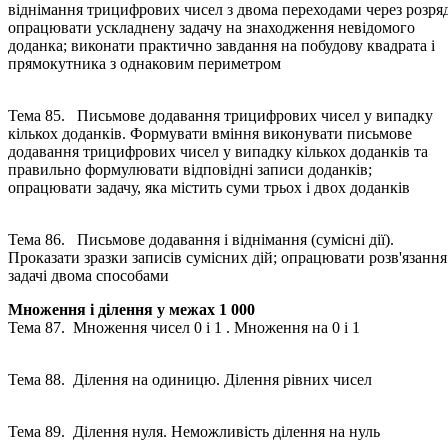
віднімання трицифрових чисел з двома переходами через розряд
опрацювати ускладнену задачу на знаходження невідомого
доданка; виконати практично завдання на побудову квадрата і
прямокутника з однаковим периметром
Тема 85. Письмове додавання трицифрових чисел у випадку
кількох доданків. Формувати вміння виконувати письмове
додавання трицифрових чисел у випадку кількох доданків та
правильно формулювати відповідні записи доданків;
опрацювати задачу, яка містить суми трьох і двох доданків
Тема 86. Письмове додавання і віднімання (сумісні дії).
Проказати зразки записів сумісних дій; опрацювати розв'язання
задачі двома способами
Множення і ділення у межах 1 000
Тема 87. Множення чисел 0 і 1 . Множення на 0 і 1
Тема 88. Ділення на одиницю. Ділення рівних чисел
Тема 89. Ділення нуля. Неможливість ділення на нуль