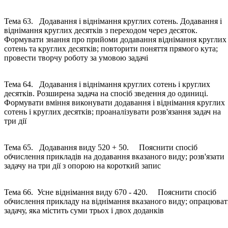
Тема 63. Додавання і віднімання круглих сотень. Додавання і
віднімання круглих десятків з переходом через десяток.
Формувати знання про прийоми додавання віднімання круглих
сотень та круглих десятків; повторити поняття прямого кута;
провести творчу роботу за умовою задачі
Тема 64. Додавання і віднімання круглих сотень і круглих
десятків. Розширена задача на спосіб зведення до одиниці.
Формувати вміння виконувати додавання і віднімання круглих
сотень і круглих десятків; проаналізувати розв'язання задач на
три дії
Тема 65. Додавання виду 520 + 50. Пояснити спосіб
обчислення прикладів на додавання вказаного виду; розв'язати
задачу на три дії з опорою на короткий запис
Тема 66. Усне віднімання виду 670 - 420. Пояснити спосіб
обчислення прикладу на віднімання вказаного виду; опрацюва
задачу, яка містить суми трьох і двох доданків