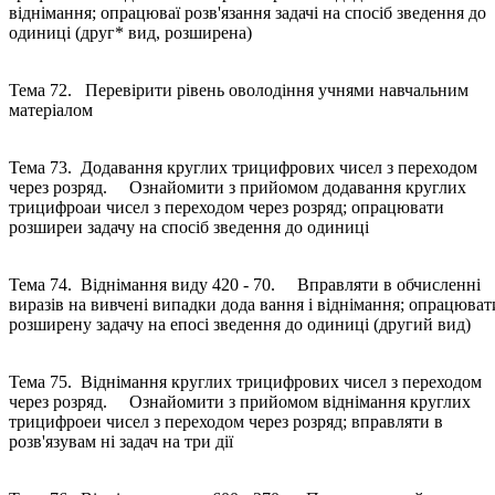
віднімання; опрацюваї розв'язання задачі на спосіб зведення до
одиниці (друг* вид, розширена)
Тема 72. Перевірити рівень оволодіння учнями навчальним
матеріалом
Тема 73. Додавання круглих трицифрових чисел з переходом
через розряд. Ознайомити з прийомом додавання круглих
трицифроаи чисел з переходом через розряд; опрацювати
розширеи задачу на спосіб зведення до одиниці
Тема 74. Віднімання виду 420 - 70. Вправляти в обчисленні
виразів на вивчені випадки дода вання і віднімання; опрацюват
розширену задачу на епосі зведення до одиниці (другий вид)
Тема 75. Віднімання круглих трицифрових чисел з переходом
через розряд. Ознайомити з прийомом віднімання круглих
трицифроеи чисел з переходом через розряд; вправляти в
розв'язувам ні задач на три дії