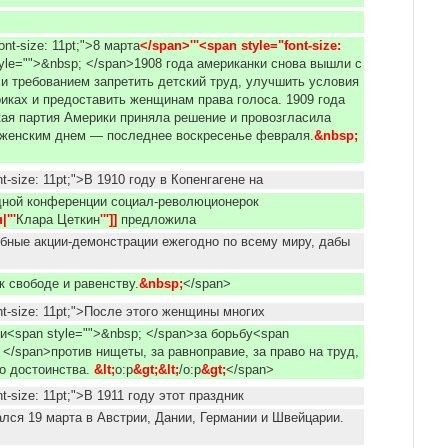
ont-size: 11pt;">8 марта
</span>'''<span style="font-size: 
yle="">&nbsp; </span>1908 года американки снова вышли с
и требованием запретить детский труд, улучшить условия
иках и предоставить женщинам права голоса. 1909 года
ая партия Америки приняла решение и провозгласила
женским днем — последнее воскресенье февраля.
&nbsp;
nt-size: 11pt;">В 1910 году в Копенгагене на
дной конференции социал-революционерок
'''
Клара Цеткин
''']] 
предложила
бные акции-демонстрации ежегодно по всему миру, дабы
к свободе и равенству.
&nbsp;
</span>
nt-size: 11pt;">После этого женщины многих
и<span style="">&nbsp; </span>за борьбу<span
; </span>против нищеты, за равноправие, за право на труд,
о достоинства.
&lt;
o:p
&gt;&lt;
/o:p
&gt;
</span>
nt-size: 11pt;">В 1911 году этот праздник
лся 19 марта в Австрии, Дании, Германии и Швейцарии.