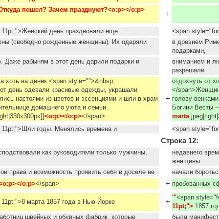
 Откуда пошел? Зачем празднуют?<o:p><
/
o:p>
+
e: 11pt;">Женский день праздновали еще
<span style="fo
оны (свободно рожденные женщины). Их одаряли
в древнем Рим
подарками,
 Даже рабыням в этот день дарили подарки и
вниманием и лю
разрешали
а хоть на денек.<span style="">&nbsp;
отдохнуть от хо
от день одевали красивые одежды, украшали
</span>Женщин
+
лись настоями из цветов и эссенциями и шли в храм
голову венками
ительнице домашнего уюта и семьи.
Богини Весты —
right|330x300px]]
<o:p></o:p>
</span>
marta
.jpeg|rig
e: 11pt;">Шли годы. Менялись времена и
<span style="fo
Строка 12:
сподствовали как руководители только мужчины,
недавнего врем
женщины
вои права и возможность проявить себя в доселе не
начали боротьс
+
<o:p></o:p>
</span>
пробованных с
'''
<span style="f
+
e: 11pt;">8 марта 1857 года в Нью-Йорке
11pt;"> 
1857 го
аботниц швейных и обувных фабрик, которые
была манифест