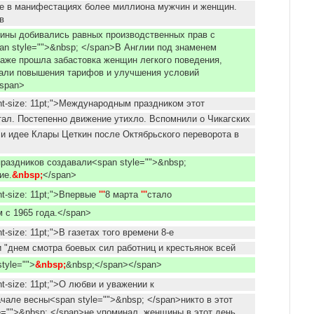
ие в манифестациях более миллиона мужчин и женщин.
в
ины добивались равных производственных прав с
n style="">&nbsp; </span>В Англии под знаменем
аже прошла забастовка женщин легкого поведения,
вали повышения тарифов и улучшения условий
/span>
ont-size: 11pt;">Международным праздником этот
стал. Постепенно движение утихло. Вспомнили о Чикагских
и идее Клары Цеткин после Октябрьского переворота в
раздников создавали<span style="">&nbsp;
ие.
&nbsp;
</span>
nt-size: 11pt;">Впервые
'''
8 марта
'''
стало
м с 1965 года.</span>
nt-size: 11pt;">В газетах того времени 8-е
 "днем смотра боевых сил работниц и крестьянок всей
tyle="">
&nbsp;
&nbsp;</span></span>
nt-size: 11pt;">О любви и уважении к
чале весны<span style="">&nbsp; </span>никто в этот
e="">&nbsp; </span>не упоминал, женщины в этот день