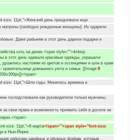
nt-size: 11pt;">Женский день праздновали еще
е матроны (свободно рожденные женщины). Их одаряли
бовью. Даже рабыням в этот день дарили подарки и
зяйства хоть на денек.<span style="">&nbsp;
ы в этот день одевали красивые одежды, украшали
, душились настоями из цветов и эссенциями и шли в храм
 хранительнице домашнего уюта и семьи. [[Image:
8 
ht|330x300px]]</span>
nt-size: 11pt;">Шли годы. Менялись времена и
ени господствовали как руководители только мужчины,
я за свои права и возможность проявить себя в доселе не
ферах.</span>
ont-size: 11pt;">8 марта
</span>'''<span style="font-size: 
да в Нью-Йорке
ация работниц швейных и обувных фабрик, которые