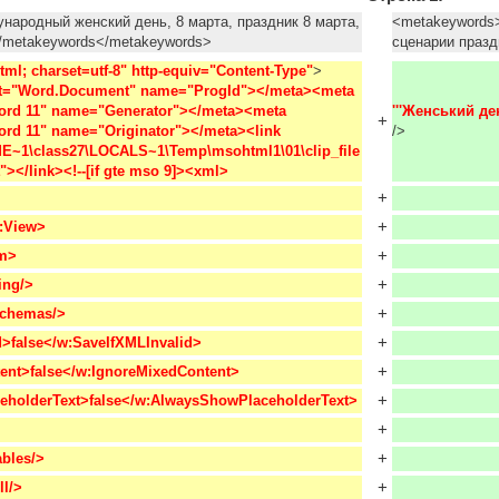
ародный женский день, 8 марта, праздник 8 марта,
<metakeywords>
</metakeywords</metakeywords>
сценарии праз
tml; charset=utf-8" http-equiv="Content-Type"
>
t="Word.Document" name="ProgId"></meta><meta 
ord 11" name="Generator"></meta><meta 
'''Женський де
+
ord 11" name="Originator"></meta><link 
/>
UME~1\class27\LOCALS~1\Temp\msohtml1\01\clip_file
st"></link><!--[if gte mso 9]><xml>
+
+
:View>
+
m>
+
ing/>
+
Schemas/>
+
d>false</w:SaveIfXMLInvalid>
+
ent>false</w:IgnoreMixedContent>
+
eholderText>false</w:AlwaysShowPlaceholderText>
+
+
bles/>
+
ll/>