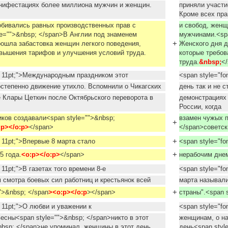
анифестациях более миллиона мужчин и женщин.
приняли участ
Кроме всех пра
обивались равных производственных прав с
и свобод, женщ
e="">&nbsp; </span>В Англии под знаменем
мужчинами.<spa
+
ошла забастовка женщин легкого поведения,
Женского дня д
овышения тарифов и улучшения условий труда.
которые требо
труда.
&nbsp;
<
e: 11pt;">Международным праздником этот
<span style="f
Постепенно движение утихло. Вспомнили о Чикагских
день так и не 
 Клары Цеткин после Октябрьского переворота в
демонстрациях 
России, когда
ков создавали<span style="">&nbsp;
взамен чужых п
+
:p></o:p>
</span>
</span>советск
+
e: 11pt;">Впервые 8 марта стало
<span style="fo
+
5 года.
<o:p></o:p>
</span>
нерабочим дне
: 11pt;">В газетах того времени 8-е
<span style="fo
 смотра боевых сил работниц и крестьянок всей
марта называли
+
">&nbsp; </span
><o:p></o:p
></span>
страны".<span s
e: 11pt;">О любви и уважении к
<span style="fo
есны<span style="">&nbsp; </span>никто в этот
женщинам, о на
nbsp; </span>не упоминал, женщины в этот день
день<span styl