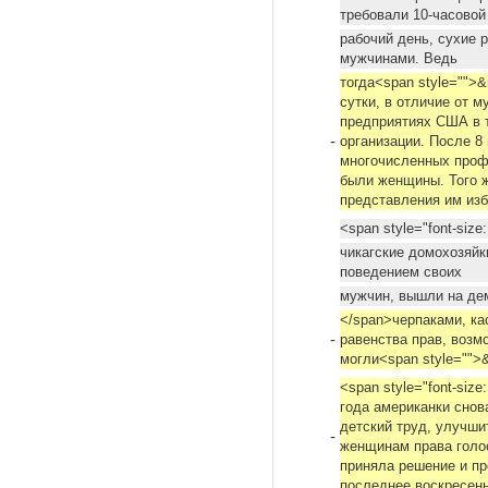
требовали 10-часовой
рабочий день, сухие 
мужчинами. Ведь
тогда<span style="">
сутки, в отличие от 
предприятиях США в 
-
организации. После 8
многочисленных проф
были женщины. Того 
представления им изб
<span style="font-size
чикагские домохозяй
поведением своих
мужчин, вышли на дем
</span>черпаками, ка
-
равенства прав, возм
могли<span style="">
<span style="font-siz
года американки снов
детский труд, улучши
-
женщинам права голос
приняла решение и п
последнее воскресен