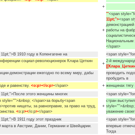
+
'''
<span style="f
11pt;">
<span st
демонстрацией 
+
работы на фабр
социалистическ
Национальным 
</span>
: 11pt;">В 1910 году в Копенгагене на
<span style="fo
онференции социал-революционерок Клара Цеткин
2-й междунаро
+
[[Клара_Цеткин|
кции-демонстрации ежегодно по всему миру, дабы
проводить подо
пробудить в
+
оде и равенству.
<o:p></o:p>
</span>
женщинах тягу 
e: 11pt;">После этого женщины многих
<span style="fo
 style="">&nbsp; </span>за борьбу<span
стран выступил
+
n>против нищеты, за равноправие, за право на труд,
style="">&nbsp
оинства.
<
o:p
><
/o:p
>
</span>
уважение своег
: 11pt;">В 1911 году этот праздник
<span style="fo
 марта в Австрии, Дании, Германии и Швейцарии.
впервые отмеча
Тогда