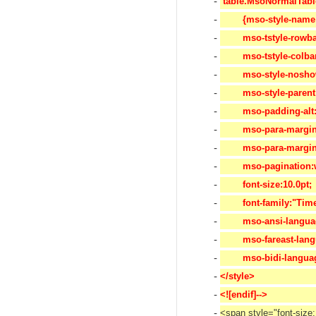
-
 table.MsoNormalTabl
-
	{mso-style-nam
-
	mso-tstyle-rowb
-
	mso-tstyle-colba
-
	mso-style-nosho
-
	mso-style-parent
-
	mso-padding-alt
-
	mso-para-margi
-
	mso-para-margin
-
	mso-pagination
-
	font-size:10.0pt;
-
	font-family:"T
-
	mso-ansi-langua
-
	mso-fareast-lan
-
	mso-bidi-langua
-
</style>
-
<![endif]--> 
-
<span style="font-size: