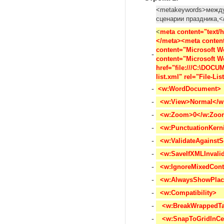
<metakeywords>междун
сценарии праздника,
<
meta content="text/h
</meta><meta conten
content="Microsoft W
-
content="Microsoft W
href="file:///C:\DOC
list.xml" rel="File-Li
-
 <w:WordDocument>
-
  <w:View>Normal</w
-
  <w:Zoom>0</w:Zoo
-
  <w:PunctuationKern
-
  <w:ValidateAgainst
-
  <w:SaveIfXMLInvali
-
  <w:IgnoreMixedCont
-
  <w:AlwaysShowPlac
-
  <w:Compatibility>
-
   <w:BreakWrappedTa
-
   <w:SnapToGridInCe