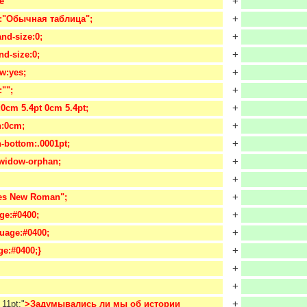
+
e
+
e:"Обычная таблица";
+
and-size:0;
+
nd-size:0;
+
w:yes;
+
:"";
+
:0cm 5.4pt 0cm 5.4pt;
+
n:0cm;
+
-bottom:.0001pt;
+
:widow-orphan;
+
+
imes New Roman";
+
ge:#0400;
+
guage:#0400;
+
ge:#0400;}
+
+
+
 11pt;"
>Задумывались ли мы об истории