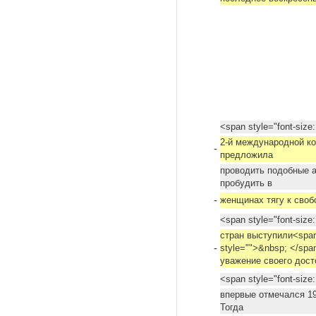
<span style="font-size
2-й международной к
-
предложила
проводить подобные а
пробудить в
-
женщинах тягу к своб
<span style="font-siz
стран выступили<span
-
style="">&nbsp; </spa
уважение своего дост
<span style="font-size
впервые отмечался 19
Тогда