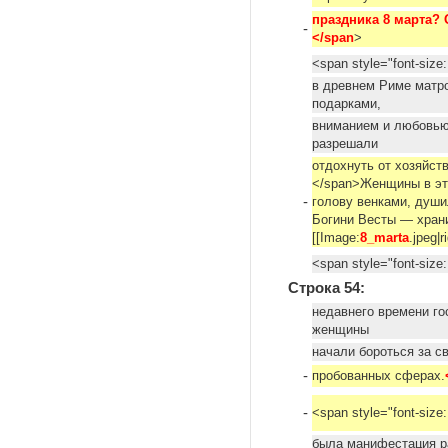
праздника 8 марта?
-
</span
>
<span style="font-siz
в древнем Риме матр
подарками,
вниманием и любовью.
разрешали
отдохнуть от хозяйств
</span>Женщины в эт
-
голову венками, души
Богини Весты — хран
[[Image:
8_marta
.jpeg|
<span style="font-siz
Строка 54:
недавнего времени го
женщины
начали бороться за с
-
пробованных сферах.
-
<span style="font-siz
была манифестация р