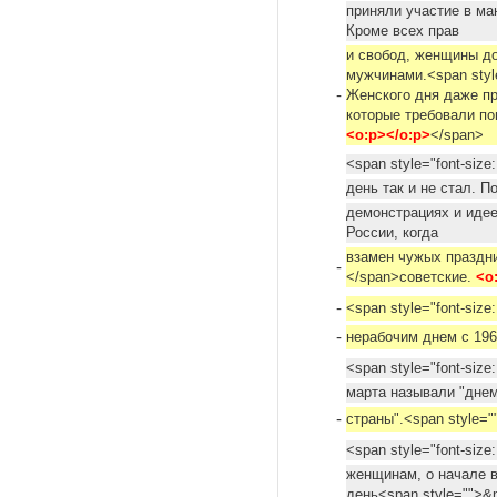
приняли участие в м
Кроме всех прав
и свобод, женщины д
мужчинами.<span styl
-
Женского дня даже пр
которые требовали п
<o:p></o:p>
</span>
<span style="font-siz
день так и не стал. 
демонстрациях и идее
России, когда
взамен чужых праздни
-
</span>советские.
<o
-
<span style="font-siz
-
нерабочим днем с 196
<span style="font-size
марта называли "днем
-
страны".<span style="
<span style="font-siz
женщинам, о начале в
день<span style="">&