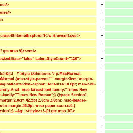
+
nct/>
+
ules/>
+
t/>
+
+
crosoftInternetExplorer4</w:BrowserLevel>
+
+
[if gte mso 9]><xml>
+
LockedState="false" LatentStyleCount="156">
+
e>&lt;!-- /* Style Definitions */ p.MsoNormal, 
oNormal {mso-style-parent:""; margin:0cm; margin-
agination:widow-orphan; font-size:14.0pt; mso-bidi-
-family:Arial; mso-fareast-font-family:"Times New 
+
t-family:"Times New Roman";} @page Section1 
; margin:2.0cm 42.5pt 2.0cm 3.0cm; mso-header-
oter-margin:36.0pt; mso-paper-source:0;} 
tion1;} --&gt; </style><!--[if gte mso 10]>
+
+