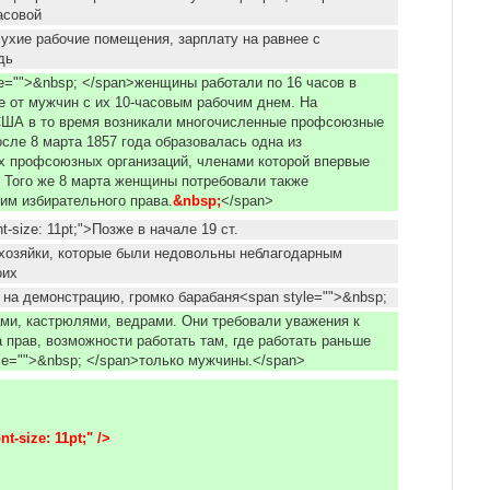
асовой
сухие рабочие помещения, зарплату на равнее с
дь
le="">&nbsp; </span>женщины работали по 16 часов в
ие от мужчин с их 10-часовым рабочим днем. На
США в то время возникали многочисленные профсоюзные
осле 8 марта 1857 года образовалась одна из
х профсоюзных организаций, членами которой впервые
 Того же 8 марта женщины потребовали также
им избирательного права.
&nbsp;
</span>
nt-size: 11pt;">Позже в начале 19 ст.
хозяйки, которые были недовольны неблагодарным
оих
на демонстрацию, громко барабаня<span style="">&nbsp;
ми, кастрюлями, ведрами. Они требовали уважения к
а прав, возможности работать там, где работать раньше
le="">&nbsp; </span>только мужчины.</span>
t-size: 11pt;" />