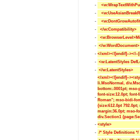
-
   <w:WrapTextWithPu
-
   <w:UseAsianBreakR
-
   <w:DontGrowAutofi
-
  </w:Compatibility>
-
  <w:BrowserLevel>Mi
-
 </w:WordDocument>
-
</xml><![endif]--><!--
-
 <w:LatentStyles Def
-
 </w:LatentStyles>
</xml><![endif]--><styl
li.MsoNormal, div.Ms
bottom:.0001pt; mso-p
font-size:12.0pt; font
-
Roman"; mso-bidi-fon
{size:612.0pt 792.0pt
margin:36.0pt; mso-fo
div.Section1 {page:Sec
-
<style>
-
 /* Style Definitions */