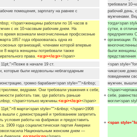
требовали 10-ч
рабочие помещения, зарплату на равнее с
рабочий день, 
мужчинами. Ве
&nbsp; </span>женщины работали по 16 часов в
тогда<span sty
мужчин с их 10-часовым рабочим днем. На
сутки, в отлич
то время возникали многочисленные профсоюзные
предприятиях 
+
 марта 1857 года образовалась одна из
организации. П
союзных организаций, членами которой впервые
многочисленны
же 8 марта женщины потребовали также
были женщины.
ирательного права.
<o:p></o:p>
</span>
представления 
: 11pt;">Позже в начале 19 ст.
<span style="fo
ки, которые были недовольны неблагодарным
чикагские домо
поведением св
онстрацию, громко барабаня<span style="">&nbsp;
мужчин, вышли 
стрюлями, ведрами. Они требовали уважения к себе,
</span>черпака
+
ожности работать там, где работать раньше
себе, равенств
&nbsp; </span>только мужчины.
<o:p></o:p>
</span>
могли<span sty
e: 11pt;">8 марта<span style="">&nbsp; </span>1908
а вышли с демонстрацией и требованием запретить
ть условия работы на фабриках и предоставить
+
<span style="fon
а. 1909 года социалистическая партия Америки
ровозгласила Национальным женским днем —
ье февраля.
<o:p></o:p>
</span>