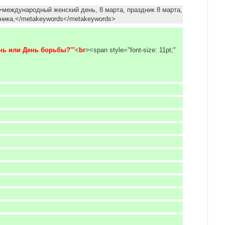
международный женский день, 8 марта, праздник 8 марта,
дника,</metakeywords</metakeywords>
нь или День борьбы?'''
<
br
><span style="font-size: 11pt;"