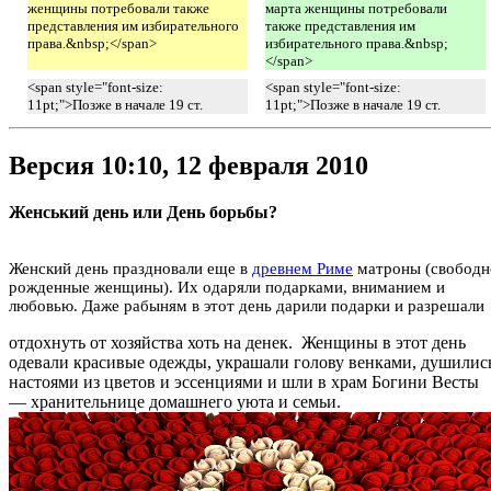
женщины потребовали также
марта женщины потребовали
представления им избирательного
также представления им
права.&nbsp;</span>
избирательного права.&nbsp;
</span>
<span style="font-size:
<span style="font-size:
11pt;">Позже в начале 19 ст.
11pt;">Позже в начале 19 ст.
Версия 10:10, 12 февраля 2010
Женський день или День борьбы?
Женский день праздновали еще в
древнем Риме
матроны (свободн
рожденные женщины). Их одаряли подарками, вниманием и
любовью. Даже рабыням в этот день дарили подарки и разрешали
отдохнуть от хозяйства хоть на денек.
Женщины в этот день
одевали красивые одежды, украшали голову венками, душилис
настоями из цветов и эссенциями и шли в храм Богини Весты
— хранительнице домашнего уюта и семьи.