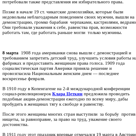
потребовали также представления им избирательного права.
Позже в начале 19 ст. чикагские домохозяйки, которые были
недовольны неблагодарным поведением своих мужчин, вышли на
демонстрацию, громко барабаня
черпаками, кастрюлями, ведрами
Они требовали уважения к себе, равенства прав, возможности
работать там, где работать раньше могли
только мужчины.
8 марта
1908 года американки снова вышли с демонстрацией и
требованием запретить детский труд, улучшить условия работы н
фабриках и предоставить женщинам права голоса. 1909 года
социалистическая партия Америки приняла решение и
провозгласила Национальным женским днем — последнее
воскресенье февраля.
В 1910 году в Копенгагене на 2-й международной конференции
социал-революционерок
Клара Цеткин
предложила проводить
подобные акции-демонстрации ежегодно по всему миру, дабы
пробудить в женщинах тягу к свободе и равенству.
После этого женщины многих стран выступили
за борьбу
против
нищеты, за равноправие, за право на труд, уважение своего
достоинства.
В 1911 году этот праздник впервые отмечался 19 марта в Австрии