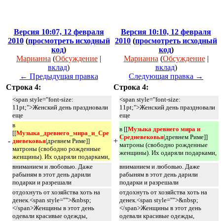
Версия 10:07, 12 февраля
Версия 10:10, 12 февраля
2010
(
просмотреть исходный
2010
(
просмотреть исходный
код
)
код
)
Марианна
(
Обсуждение
|
Марианна
(
Обсуждение
|
вклад
)
вклад
)
← Предыдущая правка
Следующая правка →
Строка 4:
Строка 4:
<span style="font-size:
<span style="font-size:
11pt;">Женский день праздновали
11pt;">Женский день праздновали
еще
еще
в
в [[
Музыка древнего мира и 
[[
Музыка_древнего_мира_и_Сре
Средневековья
|древнем Риме]]
-
+
дневековья
|древнем Риме]]
матроны (свободно рожденные
матроны (свободно рожденные
женщины). Их одаряли подарками,
женщины). Их одаряли подарками,
вниманием и любовью. Даже
вниманием и любовью. Даже
рабыням в этот день дарили
рабыням в этот день дарили
подарки и разрешали
подарки и разрешали
отдохнуть от хозяйства хоть на
отдохнуть от хозяйства хоть на
денек.<span style="">&nbsp;
денек.<span style="">&nbsp;
</span>Женщины в этот день
</span>Женщины в этот день
одевали красивые одежды,
одевали красивые одежды,