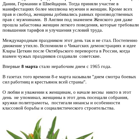
Дании, Германии и Швейцарии. Тогда приняли участие в
манифестациях более миллиона мужчин и женщин. Кроме всех
прав и свобод, женщины добивались равных производственных
прав с мужчинами.
В Англии под знаменем Женского дня даже
прошла забастовка женщин легкого поведения, которые требовали
повышения тарифов и улучшения условий труда.
Международным праздником этот день так и не стал. Постепенно
движение утихло. Вспомнили о Чикагских демонстрациях и идее
Клары Цеткин после Октябрьского переворота в России, когда
взамен чужых праздников создавали
советские.
Впервые
8 марта
стало нерабочим днем с 1965 года.
В газетах того времени 8-е марта называли "днем смотра боевых
сил работниц и крестьянок всей страны".
О любви и уважении к женщинам, о начале весны
никто в этот
день
не упоминал, женщины в этот день посещали собрания,
кружки политграмоты,
постигали нюансы и особенности
классовой борьбы и социалистического строительства.