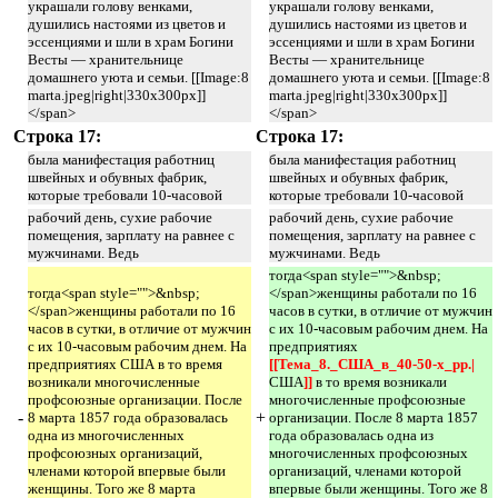
украшали голову венками,
украшали голову венками,
душились настоями из цветов и
душились настоями из цветов и
эссенциями и шли в храм Богини
эссенциями и шли в храм Богини
Весты — хранительнице
Весты — хранительнице
домашнего уюта и семьи. [[Image:8
домашнего уюта и семьи. [[Image:8
marta.jpeg|right|330x300px]]
marta.jpeg|right|330x300px]]
</span>
</span>
Строка 17:
Строка 17:
была манифестация работниц
была манифестация работниц
швейных и обувных фабрик,
швейных и обувных фабрик,
которые требовали 10-часовой
которые требовали 10-часовой
рабочий день, сухие рабочие
рабочий день, сухие рабочие
помещения, зарплату на равнее с
помещения, зарплату на равнее с
мужчинами. Ведь
мужчинами. Ведь
тогда<span style="">&nbsp;
тогда<span style="">&nbsp;
</span>женщины работали по 16
</span>женщины работали по 16
часов в сутки, в отличие от мужчин
часов в сутки, в отличие от мужчин
с их 10-часовым рабочим днем. На
с их 10-часовым рабочим днем. На
предприятиях
предприятиях США в то время
[[Тема_8._США_в_40-50-х_рр.|
возникали многочисленные
США
]] 
в то время возникали
профсоюзные организации. После
многочисленные профсоюзные
-
+
8 марта 1857 года образовалась
организации. После 8 марта 1857
одна из многочисленных
года образовалась одна из
профсоюзных организаций,
многочисленных профсоюзных
членами которой впервые были
организаций, членами которой
женщины. Того же 8 марта
впервые были женщины. Того же 8