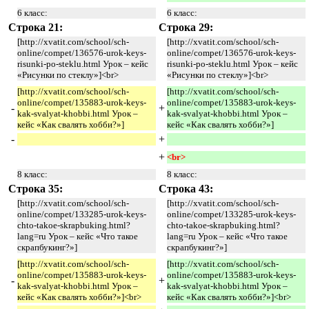
6 класс:
6 класс:
Строка 21:
Строка 29:
[http://xvatit.com/school/sch-
[http://xvatit.com/school/sch-
online/compet/136576-urok-keys-
online/compet/136576-urok-keys-
risunki-po-steklu.html Урок – кейс
risunki-po-steklu.html Урок – кейс
«Рисунки по стеклу»]<br>
«Рисунки по стеклу»]<br>
[http://xvatit.com/school/sch-
[http://xvatit.com/school/sch-
online/compet/135883-urok-keys-
online/compet/135883-urok-keys-
-
+
kak-svalyat-khobbi.html Урок –
kak-svalyat-khobbi.html Урок –
кейс «Как свалять хобби?»]
кейс «Как свалять хобби?»]
-
+
+
<br> 
8 класс:
8 класс:
Строка 35:
Строка 43:
[http://xvatit.com/school/sch-
[http://xvatit.com/school/sch-
online/compet/133285-urok-keys-
online/compet/133285-urok-keys-
chto-takoe-skrapbuking.html?
chto-takoe-skrapbuking.html?
lang=ru Урок – кейс «Что такое
lang=ru Урок – кейс «Что такое
скрапбукинг?»]
скрапбукинг?»]
[http://xvatit.com/school/sch-
[http://xvatit.com/school/sch-
online/compet/135883-urok-keys-
online/compet/135883-urok-keys-
-
+
kak-svalyat-khobbi.html Урок –
kak-svalyat-khobbi.html Урок –
кейс «Как свалять хобби?»]<br>
кейс «Как свалять хобби?»]<br>