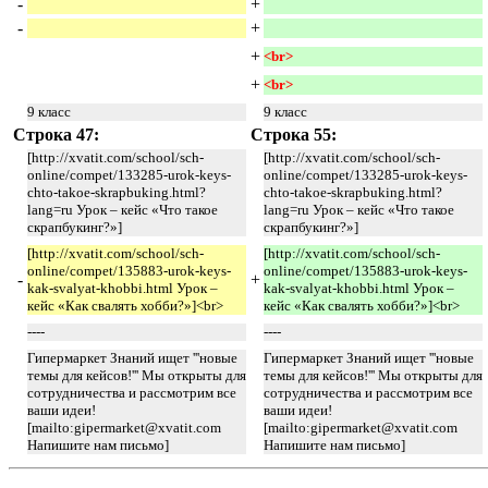
-
+
-
+
+
<br> 
+
<br> 
9 класс
9 класс
Строка 47:
Строка 55:
[http://xvatit.com/school/sch-
[http://xvatit.com/school/sch-
online/compet/133285-urok-keys-
online/compet/133285-urok-keys-
chto-takoe-skrapbuking.html?
chto-takoe-skrapbuking.html?
lang=ru Урок – кейс «Что такое
lang=ru Урок – кейс «Что такое
скрапбукинг?»]
скрапбукинг?»]
[http://xvatit.com/school/sch-
[http://xvatit.com/school/sch-
online/compet/135883-urok-keys-
online/compet/135883-urok-keys-
-
+
kak-svalyat-khobbi.html Урок –
kak-svalyat-khobbi.html Урок –
кейс «Как свалять хобби?»]<br>
кейс «Как свалять хобби?»]<br>
----
----
Гипермаркет Знаний ищет '''новые
Гипермаркет Знаний ищет '''новые
темы для кейсов!''' Мы открыты для
темы для кейсов!''' Мы открыты для
сотрудничества и рассмотрим все
сотрудничества и рассмотрим все
ваши идеи!
ваши идеи!
[mailto:
gipermarket@xvatit.com
[mailto:
gipermarket@xvatit.com
Напишите нам письмо]
Напишите нам письмо]