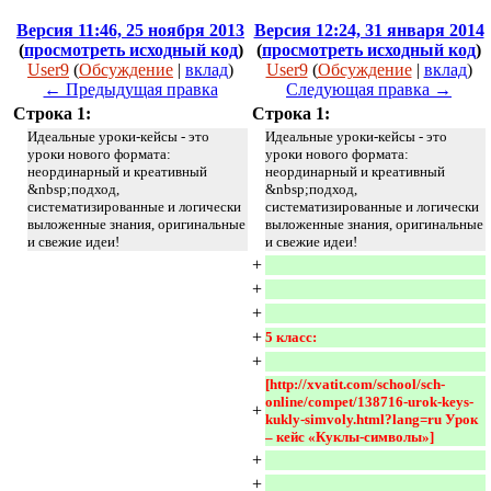
Версия 11:46, 25 ноября 2013
Версия 12:24, 31 января 2014
(
просмотреть исходный код
)
(
просмотреть исходный код
)
User9
(
Обсуждение
|
вклад
)
User9
(
Обсуждение
|
вклад
)
← Предыдущая правка
Следующая правка →
Строка 1:
Строка 1:
Идеальные уроки-кейсы - это
Идеальные уроки-кейсы - это
уроки нового формата:
уроки нового формата:
неординарный и креативный
неординарный и креативный
&nbsp;подход,
&nbsp;подход,
систематизированные и логически
систематизированные и логически
выложенные знания, оригинальные
выложенные знания, оригинальные
и свежие идеи!
и свежие идеи!
+
+
+
+
5 класс:
+
[http://xvatit.com/school/sch-
online/compet/138716-urok-keys-
+
kukly-simvoly.html?lang=ru Урок 
– кейс «Куклы-символы»]
+
+