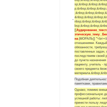
bsp;&nbsp;&nbsp;&nb
sp;&nbsp;&nbsp;&nbs
p;&nbsp;&nbsp;&nbsp
;&nbsp;&nbsp;&nbsp;&
&nbsp;&nbsp;&nbsp;&
-
nbsp;&nbsp;&nbsp;&n
bsp;&nbsp;&nbsp;&nbs
[[
Аудирование_текс
этическую_тему
.
_Бе
на
.|МОРАЛЬ]] '''<br>
отношениями. Каждый
обязанности, требующ
поставленных задач,
последствиям своей р
до пункта назначения
пациенту, учитель - п
cвoeгo предмета безж
материала.&nbsp;&n
Подобная деятельнос
памятками, правилам
Однако, помимо внеш
профессиональную де
успешной работы: лю
принести пользу людя