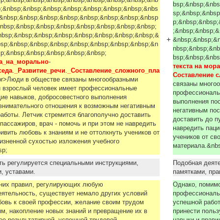
sp;&nbsp;&nbsp;&nbsp;&nbsp;&nbsp;&nbsp;&nbsp;&nb
bsp;&nbsp;&nbs
p;&nbsp;&nbsp;&nbsp;&nbsp;&nbsp;&nbsp;&nbsp;&nbs
sp;&nbsp;&nbsp
;&nbsp;&nbsp;&nbsp;&nbsp;&nbsp;&nbsp;&nbsp;&nbsp
p;&nbsp;&nbsp;
nbsp;&nbsp;&nbsp;&nbsp;&nbsp;&nbsp;&nbsp;&nbsp;
;&nbsp;&nbsp;&
nbsp;&nbsp;&nbsp;&nbsp;&nbsp;&nbsp;&nbsp;&nbsp;&
+
&nbsp;&nbsp;&
bsp;&nbsp;&nbsp;&nbsp;&nbsp;&nbsp;&nbsp;&nbsp;&n
nbsp;&nbsp;&nb
p;&nbsp;&nbsp;&nbsp;&nbsp;&nbsp;
bsp;&nbsp;&nbs
та_на_морально
-
текста на мор
седа
.
_Развитие_речи
.
_Составление_сложного_пла
Составление с
<br>Люди в обществе связаны многообразными
связаны много
 взрослый человек имеет профессиональные
профессиональ
ие навыков, добросовестного выполнения
выполнения по
 внимательного отношения к возможным негативным
негативным пос
аботы. Летчик стремится благополучно доставить
доставить до п
 пассажиров, врач - помочь и при этом не навредить
навредить паци
ривить любовь к знаниям и не оттолкнуть учеников от
учеников от cв
изненной cуxoстью изложения учебного
материала.&nb
bsp;
ть регулируется специальными инструкциями,
Подобная деяте
и, уставами.
памятками, пр
них правил, регулирующих любую
Однако, помим
ятельность, существует немало других условий
профессиональ
бовь к своей профессии, желание своим трудом
успешной работ
м, накопление новых знаний и превращение их в
принести польз