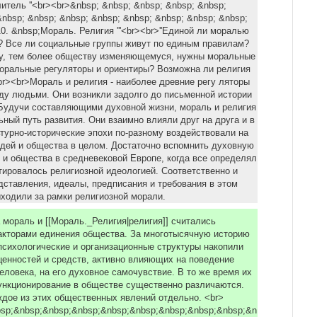
итель ''<br><br>&nbsp; &nbsp; &nbsp; &nbsp; &nbsp;
&nbsp; &nbsp; &nbsp; &nbsp; &nbsp; &nbsp; &nbsp; &nbsp;
0. &nbsp;Мораль. Религия '''<br><br>''Единой ли моралью
? Все ли социальные группы живут по единым правилам?
у, тем более обществу изменяющемуся, нужны мoральные
оральные регуляторы и ориентиры? Возможна ли религия
<br><br>Мораль и религия - наиболее древние peгу ляторы
у людьми. Они возникли задолго до письменной истории
Будучи составляющими духовной жизни, мораль и религия
ный путь развития. Они взаимно влияли друг на друга и в
турно-исторические эпохи по-разному воздействовали на
дей и общества в целом. Дocтaточно вспомнить духовную
 и общества в средневековой Европе, когда все определял
тировалось религиозной идеологией. Соответственно и
ставления, идеалы, предписания и требования в этом
ыходили за рамки религиозной морали.
 мораль и [[Мораль._Религия|религия]] считались
кторами единения общества. За многотысячную историю
психологические и организационные структуры накопили
енностей и средств, aктивно влияющих на поведение
еловека, на eгo духовное самочувствие. В то же время их
ункционирование в обществе существенно различаются.
дое из этих общественных явлений отдельно. <br>
nbsp;&nbsp;&nbsp;&nbsp;&nbsp;&nbsp;&nbsp;&nbsp;&nbsp;&n