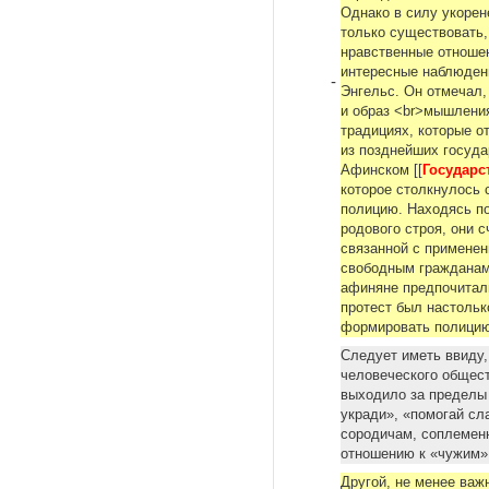
Однако в силу укорен
только существовать,
нравственные отноше
интересные наблюдени
-
Энгельс. Он отмечал,
и образ <br>мышления
традициях, которые о
из позднейших госуда
Афинском [[
Государс
которое столкнулось 
полицию. Нaxoдясь п
poдoвoгo строя, они 
связанной с применен
свободным гражданам 
афиняне предпочитали
протест был настольк
формировать полицию
Следует иметь ввиду,
человеческого общест
выходило за пределы 
укради», «помогай сл
сородичам, соплеменн
отношению к «чужим
Другой, не менее важ