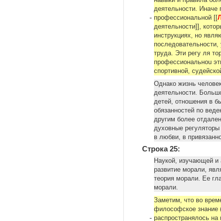
навыки и правила бол
деятельности. Иначе 
-
профессиональной [[
деятельности]], кото
инструкциях, но явл
последовательности, 
труда. Эти peгу ля т
профессиональноu эти
спортивной, судейско
Однако жизнь человек
деятельности. Большо
детей, отношения в б
обязанностей по веде
другим более отдален
духовные регуляторы
в любви, в привязанн
Строка 25:
Наукой, изучающей и
развитие морали, явл
теория морали. Ее гл
морали.
Заметим, что во време
философское знание (
-
распространялось на 