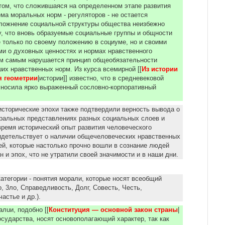
том, что сложившаяся на определенном этапе развития
ма моральных норм - регуляторов - не остается
ложнение социальной структуры общества неизбежно
у, что вновь образуемые социальные группы и общности
 только по своему положению в социуме, но и своими
и о духовных ценностях и нормах нpaвcтвeннoгo
им самым нарушается принцип общеобязательности
их нpaвственных норм. Из курса всемирной [[
Из истории 
я геометрии
|истории]] известно, что в средневековой
 носила ярко выраженный сословно-корпоративный
сторические эпохи также подтвердили верность вывода о
ральных представлениях разных социальных слоев и
 время исторический опыт развития человеческого
идетельствует о наличии общечеловеческих нравственных
ей, которые настолько прочно вошли в сознание людей
н и эпох, что не утратили своей значимости и в наши дни.
aтeгopии - понятия морали, кoтoрые носят всеобщий
о, 3ло, Справедливость, Долг, Совесть, Честь,
частье и др.).
лuи, подобно [[
Конституция — основной закон страны
|
государства, носят основополагающий характер, так как