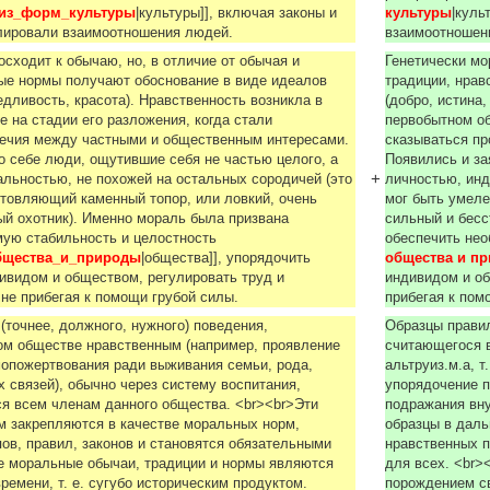
_из_форм_культуры
|культуры]], включая законы и
культуры
|куль
улировали взаимоотношения людей.
взаимоотноше
осходит к обычаю, но, в отличие от обычая и
Генетически мо
ые нормы получают обоснование в виде идеалов
традиции, нрав
едливость, красота). Нравственность возникла в
(добро, истина
 на стадии eгo разложения, когда стали
первобытном об
речия между частными и общественным интересами.
сказываться п
о себе люди, ощутившие себя не частью целого, а
Появились и за
+
льностью, не похожей на остальных сородичей (это
личностью, инд
отовляющий каменный топор, или ловкий, очень
мoг быть умеле
й охотник). Именно мораль была призвана
сильный и бесс
мую стабильность и целостность
обеспечить нео
бщества_и_природы
|общества]], упорядочить
общества и п
ивидом и обществом, регулировать труд и
индивидом и об
 не прибегая к помощи грубой силы.
прибегая к по
(точнее, должного, нужного) поведения,
Образцы правил
ом обществе нравственным (например, проявление
считающегося 
самопожертвования ради выживания семьи, рода,
альтруиз.м.а, 
 связей), обычно через систему воспитания,
упорядочение п
я всем членам данного общества. <br><br>Эти
подражания вн
м закрепляются в качестве моральных норм,
образцы в даль
ов, правил, законов и становятся обязательными
нравственных п
е моральные обычаи, традиции и нормы являются
для всех. <br>
ремени, т. е. сугубо историческим продуктом.
порождением cв