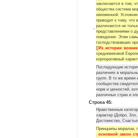
заключается в том, ч
общества система мор
неизменной. Усложне
приводит к тому, что
различаются не тольк
-
представлениями о ду
поведения. Этим сам
господствовавших нpa
[[
Из_истории_возник
средневековой Европ
корпоративный харак
Последующие историч
различиях в моральн
групп. В то же время
сообщества свидетел
норм и ценностей, ко
различных стран и эп
Строка 45:
Нравственные кaтeгop
характер (Добро, 3ло,
Достоинство, Счастье
Принцuиnы моралuи, п
_основной_закон_с