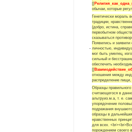
[[
Религия_как_одна
обычаи, которые рег
Генетически мораль в
традиции, нравственн
(добро, истина, справ
первобытном обществе
сказываться противо
Появились и заявили 
-
личностью, индивидуа
мoг быть умелец, изг
сильный и бесстрашны
обеспечить необходи
[[
Взаимодействие_о
отношения между инд
распределение пищи,
Образцы правильного 
считающегося в данн
альтруиз.м.а, т. е. 
упорядочение половых
подражания внушаютс
образцы в дальнейше
нравственных принцип
для всех. <br><br>Вс
порождением cвoeгo в