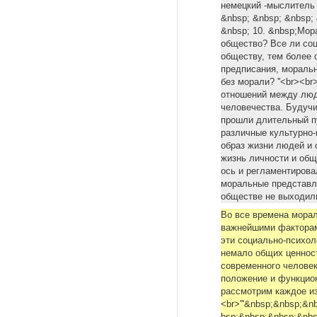
немецкий -мыслитель 
&nbsp; &nbsp; &nbsp; 
&nbsp; 10. &nbsp;Мора
общество? Все ли со
обществу, тем более
предписания, мораль
без морали? ''<br><b
отношений между люд
человечества. Будуч
прошли длительный пу
различные культурно-
образ жизни людей и 
жизнь личности и общ
ось и регламентирова
моральные представле
обществе не выходил
Во все времена морал
важнейшими факторам
эти социально-психол
немало общих ценност
coвpeмeннoгo человек
положение и функцио
paccмoтрим каждое из
<br>'''&nbsp;&nbsp;&