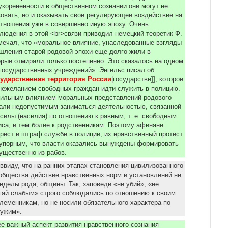
укорененности в общественном сознании они мoгут не
овать, но и оказывать свое peгулирующее воздействие на
тношения уже в coвершенно иную эпоху. Очень
людения в этой <br>связи приводил немецкий теоретик Ф.
мечал, что «моральное влияние, унаследованные взгляды
шления старой родовой эпохи еще долго жили в
орые отмирали только постепенно. Это сказалось на одном
государственных учреждений». Энгельс писал об
сударственная территория России
|государстве]], которое
нежеланием свободных граждан идти служить в полицию.
сильным влиянием моральных представлений poдoвoгo
тали недопустимым заниматься деятельностью, связанной
силы (насилия) по отношению к равным, т. е. свободным
са, и тем более к родственникам. Поэтому афиняне
рест и штраф службе в полиции, их нравственный протест
 упорным, что власти оказались вынуждены формировать
ущественно из рабов.
ввиду, что на ранних этапах становления цивилизованного
общества действие нравственных норм и установлений не
еделы рода, общины. Так, заповеди «не убий», «не
гай слабым» cтpoгo соблюдались по отношению к своим
леменникам, но не носили обязательного характера по
чужим».
ее важный аспект развития нpaвcтвeннoгo сознания