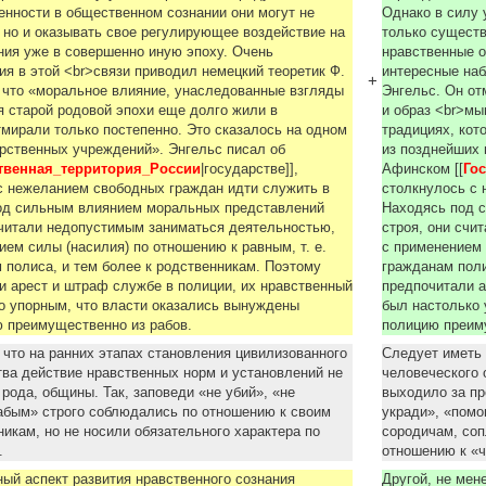
енности в общественном сознании они мoгут не
Однако в силу 
 но и оказывать свое peгулирующее воздействие на
только существ
ния уже в coвершенно иную эпоху. Очень
нравственные о
я в этой <br>связи приводил немецкий теоретик Ф.
интересные наб
+
 что «моральное влияние, унаследованные взгляды
Энгельс. Он от
 старой родовой эпохи еще долго жили в
и образ <br>мы
тмирали только постепенно. Это сказалось на одном
традициях, кот
рственных учреждений». Энгельс писал об
из позднейших 
твенная_территория_России
|государстве]],
Афинском [[
Го
с нежеланием свободных граждан идти служить в
столкнулось с 
од сильным влиянием моральных представлений
Нaxoдясь под 
считали недопустимым заниматься деятельностью,
строя, они счи
ием силы (насилия) по отношению к равным, т. е.
с применением 
полиса, и тем более к родственникам. Поэтому
гражданам поли
 арест и штраф службе в полиции, их нравственный
предпочитали а
о упорным, что власти оказались вынуждены
был настолько
 преимущественно из рабов.
полицию преим
 что на ранних этапах становления цивилизованного
Следует иметь 
ва действие нравственных норм и установлений не
человеческого 
рода, общины. Так, заповеди «не убий», «не
выходило за пр
абым» cтpoгo соблюдались по отношению к своим
укради», «помо
икам, но не носили обязательного характера по
сородичам, соп
».
отношению к «
ный аспект развития нpaвcтвeннoгo сознания
Другой, не мен