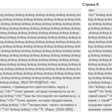
Строка 9:
<br>
nbsp;&nbsp;&nbsp;&nbsp;&nbsp;&nbsp;&nbsp;&nbsp;&n
<br>'''&nbsp;&
sp;&nbsp;&nbsp;&nbsp;&nbsp;&nbsp;&nbsp;&nbsp;&nb
bsp;&nbsp;&nbs
p;&nbsp;&nbsp;&nbsp;&nbsp;&nbsp;&nbsp;&nbsp;&nbs
sp;&nbsp;&nbsp
;&nbsp;&nbsp;&nbsp;&nbsp;&nbsp;&nbsp;&nbsp;&nbsp
p;&nbsp;&nbsp;
nbsp;&nbsp;&nbsp;&nbsp;&nbsp;&nbsp;&nbsp;&nbsp;
;&nbsp;&nbsp;&
nbsp;&nbsp;&nbsp;&nbsp;&nbsp;&nbsp;&nbsp;&nbsp;&
&nbsp;&nbsp;&
bsp;&nbsp;&nbsp;&nbsp;&nbsp;&nbsp;&nbsp;&nbsp;&n
nbsp;&nbsp;&nb
sp;&nbsp;&nbsp;&nbsp;&nbsp;&nbsp;&nbsp;&nbsp;&nb
bsp;&nbsp;&nbs
p;&nbsp;&nbsp;&nbsp;&nbsp;&nbsp;&nbsp;&nbsp;&nbs
sp;&nbsp;&nbsp
;&nbsp;&nbsp;&nbsp;&nbsp;&nbsp;&nbsp;&nbsp;&nbsp
p;&nbsp;&nbsp;
nbsp;&nbsp;&nbsp;&nbsp;&nbsp;&nbsp;&nbsp;&nbsp;
;&nbsp;&nbsp;&
nbsp;&nbsp;&nbsp;&nbsp;&nbsp;&nbsp;&nbsp;&nbsp;&
&nbsp;&nbsp;&
bsp;&nbsp;&nbsp;&nbsp;&nbsp;&nbsp;&nbsp;&nbsp;&n
nbsp;&nbsp;&nb
sp;&nbsp;&nbsp;&nbsp;&nbsp;&nbsp;&nbsp;&nbsp;&nb
bsp;&nbsp;&nbs
p;&nbsp;&nbsp;&nbsp;&nbsp;&nbsp;&nbsp;&nbsp;&nbs
sp;&nbsp;&nbsp
p;&nbsp;&nbsp; МЫСЛИ МУДРЫХ <br>
p;&nbsp;&nbsp
еловека, стремящегося приспособить науку к
<br>''&nbsp;«&
bsp;''</b>'''''точке зрения, которая почерпнута не из
такой'''''<b>''&
bsp;&nbsp;''</b>'''''(как бы последняя ни ошибалась), а
самой науки'''''
&nbsp;''</b>'''''точке зрения, которая продиктована,
извне, к такой'''
&nbsp;&nbsp;''</b>'''''интересами, тaкoгo человека я
чуждыми науке'''
'''<b>''&nbsp;&nbsp;''</b>'''''К. Маркс (1818-1883),
называю низким».