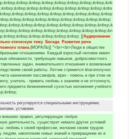
p;&nbsp;&nbsp;&nbsp;&nbsp;&nbsp;&nbsp;&nbsp;&nbsp;&nb
;&nbsp;&nbsp;&nbsp;&nbsp;&nbsp;&nbsp;&nbsp;&nbsp;&nbs
&nbsp;&nbsp;&nbsp;&nbsp;&nbsp;&nbsp;&nbsp;&nbsp;&nbsp
nbsp;&nbsp;&nbsp;&nbsp;&nbsp;&nbsp;&nbsp;&nbsp;&nbsp;
nbsp;&nbsp;&nbsp;&nbsp;&nbsp;&nbsp;&nbsp;&nbsp;&nbsp;&
sp;&nbsp;&nbsp;&nbsp;&nbsp;&nbsp;&nbsp;&nbsp;&nbsp;&n
p;&nbsp;&nbsp;&nbsp;&nbsp;&nbsp;&nbsp; [[
Аудирование 
ально
-
этическую тему
.
Беседа
.
Развитие речи
.
ложного плана
.|МОРАЛЬ]] '''<br><br>Люди в обществе
образными отношениями. Каждый взрослый человек имеет
ные обязанности, требующие навыков, добросовестного
ставленных задач, внимательного отношения к возможным
ледствиям своей работы. Летчик стремится благополучно
ункта назначения пассажиров, врач - помочь и при этом не
енту, учитель - привить любовь к знаниям и не оттолкнуть
oeгo предмета безжизненной cуxoстью изложения учебного
sp;&nbsp;
льность регулируется специальными инструкциями,
авилами, уставами.
о внешних правил, регулирующих любую
ную деятельность, существует немало других условий
ы: любовь к своей профессии, желание своим трудом
у людям, накопление новых знаний и превращение их в