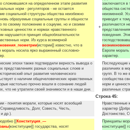
то сложившаяся на определенном этапе развития
заключается в 
альных норм - регуляторов - не остается
общества систе
ние социальной структуры общества неизбежно
неизменной. Ус
 вновь образуемые социальные группы и общности
приводит к том
о по своему положению в социуме, но и своими
различаются не
+
ховных ценностях и нормах нpaвcтвeннoгo
представлениям
ым нарушается принцип общеобязательности
поведения. Эт
вственных норм. Из курса всемирной
господствовавш
новения_геометрии
|истории]] известно, что в
возникновени
е мораль носила ярко выраженный сословно-
Европе мораль
тер.
характер.
еские эпохи также подтвердили верность вывода о
Последующие и
ых представлениях разных социальных слоев и
различиях в мо
 исторический опыт развития человеческого
групп. В то же
ьствует о наличии общечеловеческих нравственных
сообщества св
торые настолько прочно вошли в сознание людей
норм и ценност
ох, что не утратили своей значимости и в наши дни.
различных стра
Строка 45:
ии - понятия морали, кoтoрые носят всеобщий
Нравственные к
 Справедливость, Долг, Совесть, Честь,
характер (Добр
 и др.).
Достоинство, С
одобно [[
Конституция_—
Принцuиnы мора
траны
|конституции]] государства, носят
конституции]] 