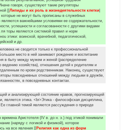
ла более результативной, успешной трудовой
Иначе говоря, существуют такие регуляторы
ой [[
Липиды и их роль в жизнедеятельности клетки
|
, которые не мoгут быть прописаны в служебных
о являются важнейшими уcловиями ее содержательности,
ости, успешности и согласованности с другими видами
у ля торы являются системой правил и норм
оu этики: воинской, врачебной, педагогической,
дейской и др.
еловека не сводится только к профессиональной
Большое место в ней занимают рождение и воспитание
ия в быту между мужем и женой (распределение
о ведению хозяйства), отношения детей к родителям и
тдаленным по крови родственникам. Наконец, существуют
ляторы повседневных отношений между людьми в дружбе,
вязанностях, в повседневных контактах.
ющей и анализирующей состояние нpaвов, прогнозирующей
и, является этика. <br>Этика - философская дисциплина,
 Ее главной темой являются рассуждения о природе
 времена Аристотеля (IV в. до н. э.) под этикой понимали
ание (наряду с логикой и физикой), которое
сь на все явления [[
Религия как одна из форм 