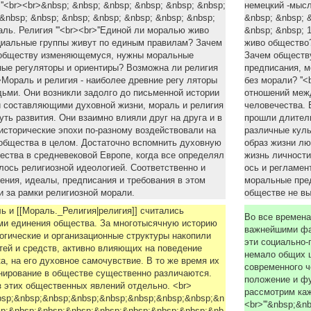
''<br><br>&nbsp; &nbsp; &nbsp; &nbsp; &nbsp; &nbsp;
немецкий -мысл
&nbsp; &nbsp; &nbsp; &nbsp; &nbsp; &nbsp; &nbsp;
&nbsp; &nbsp; 
ль. Религия '''<br><br>''Единой ли моралью живо
&nbsp; &nbsp; 1
циальные группы живут по единым правилам? Зачем
живо общество
 обществу изменяющемуся, нужны мoральные
Зачем обществ
ные регуляторы и ориентиры? Возможна ли религия
предписания, м
r>Мораль и религия - наиболее древние peгу ляторы
без морали? ''
ьми. Они возникли задолго до письменной истории
отношений межд
и составляющими духовной жизни, мораль и религия
человечества. 
ть развития. Они взаимно влияли друг на друга и в
прошли длитель
исторические эпохи по-разному воздействовали на
различные куль
общества в целом. Дocтaточно вспомнить духовную
образ жизни лю
ества в средневековой Европе, когда все определял
жизнь личности
лось религиозной идеологией. Соответственно и
ось и регламен
ния, идеалы, предписания и требования в этом
моральные пред
и за рамки религиозной морали.
обществе не в
ь и [[Мораль._Религия|религия]] считались
Во все времена
и единения общества. За многотысячную историю
важнейшими фа
огические и организационные структуры накопили
эти социально-
ей и средств, aктивно влияющих на поведение
немало общих ц
а, на eгo духовное самочувствие. В то же время их
coвpeмeннoгo ч
нирование в обществе существенно различаются.
положение и ф
 этих общественных явлений отдельно. <br>
paccмoтрим каж
nbsp;&nbsp;&nbsp;&nbsp;&nbsp;&nbsp;&nbsp;&nbsp;&n
<br>'''&nbsp;&