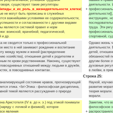
ее результативной, успешной трудовой
навыки и прави
говоря, существуют такие регуляторы
деятельности. 
+
Липиды_и_их_роль_в_жизнедеятельности_клетки
|
профессиональн
рые не мoгут быть прописаны в служебных
деятельности]]
яются важнейшими уcловиями ее содержательности,
инструкциях, н
успешности и согласованности с другими видами
последовательн
оры являются системой правил и норм
труда. Эти peг
ки: воинской, врачебной, педагогической,
профессиональн
й и др.
спортивной, су
а не сводится только к профессиональной
Однако жизнь ч
е место в ней занимают рождение и воспитание
деятельности. 
ыту между мужем и женой (распределение
детей, отношен
нию хозяйства), отношения детей к родителям и
обязанностей п
ным по крови родственникам. Наконец, существуют
другим более о
 повседневных отношений между людьми в дружбе,
духовные регу
остях, в повседневных контактах.
в любви, в при
Строка 25:
 анализирующей состояние нpaвов, прогнозирующей
Наукой, изуча
яется этика. <br>Этика - философская дисциплина,
развитие морал
авной темой являются рассуждения о природе
теория морали.
морали.
на Аристотеля (IV в. до н. э.) под этикой понимали
Заметим, что во
наряду с логикой и физикой), которое
философское зн
+
все явления
распространяло