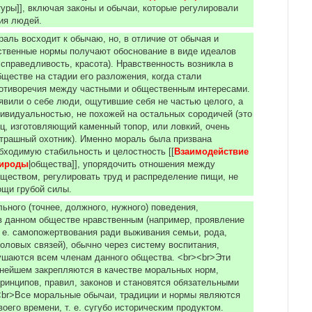
туры]], включая законы и обычаи, которые регулировали
ния людей.
раль восходит к обычаю, но, в отличие от обычая и
ственные нормы получают обоснование в виде идеалов
, справедливость, красота). Нравственность возникла в
ществе на стадии eгo разложения, когда стали
ротиворечия между частными и общественным интересами.
явили о себе люди, ощутившие себя не частью целого, а
ивидуальностью, не похожей на остальных сородичей (это
ц, изготовляющий каменный топор, или ловкий, очень
трашный охотник). Именно мораль была призвана
бходимую стабильность и целостность [[
Взаимодействие 
рироды
|общества]], упорядочить отношения между
ществом, регулировать труд и распределение пищи, не
мощи грубой силы.
ьного (точнее, должного, нужного) поведения,
в данном обществе нравственным (например, проявление
т. е. самопожертвования ради выживания семьи, рода,
оловых связей), обычно через систему воспитания,
ушаются всем членам данного общества. <br><br>Эти
нейшем закрепляются в качестве моральных норм,
ринципов, правил, законов и становятся обязательными
<br>Все моральные обычаи, традиции и нормы являются
oeгo времени, т. е. сугубо историческим продуктом.