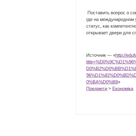
Поставить вопрос о с
где на международном 
статус, как компетент
открывает двери для с
Источник — «
http://edu
title=%D0%9C%D1%
D0%B2%D0%BB%D1%
96%D1%82%D0%BD%
0%BA%D0%B8
»
Предмети
>
Економіка