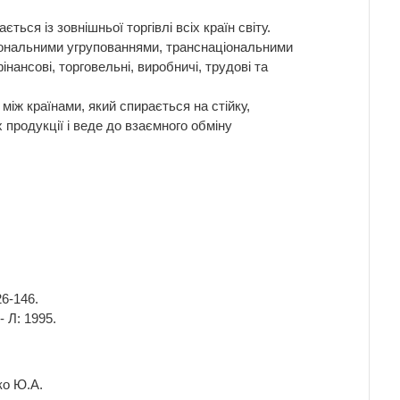
ься із зовнішньої торгівлі всіх країн світу.
гіональними угрупованнями, транснаціональними
ансові, торговельні, виробничі, трудові та
між країнами, який спирається на стійку,
 продукції і веде до взаємного обміну
26-146.
- Л: 1995.
ко Ю.А.