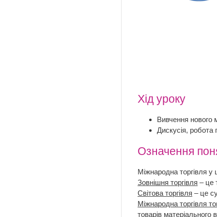
Хід уроку
Вивчення нового м
Дискусія, робота 
Означення поня
Міжнародна торгівля у 
Зовнішня торгівля
– це 
Світова торгівля
– це су
Міжнародна торгівля т
товарів матеріального 