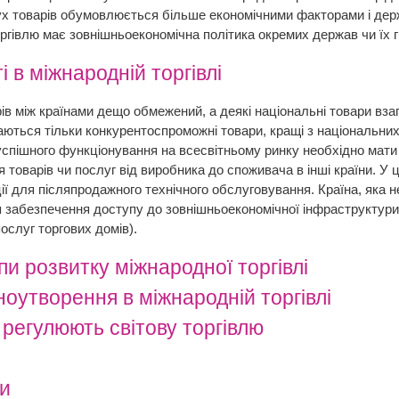
х товарів обумовлюється більше економічними факторами і держ
ргівлю має зовнішньоекономічна політика окремих держав чи їх г
 в міжнародній торгівлі
ів між країнами дещо обмежений, а деякі національні товари взаг
ються тільки конкурентоспроможні товари, кращі з національних
успішного функціонування на всесвітньому ринку необхідно мати
 товарів чи послуг від виробника до споживача в інші країни. У 
ації для післяпродажного технічного обслуговування. Країна, яка
я забезпечення доступу до зовнішньоекономічної інфраструктур
послуг торгових домів).
пи розвитку міжнародної торгівлі
ноутворення в міжнародній торгівлі
о регулюють світову торгівлю
ни