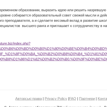
овременном образовании, выразить идею или решить назревшую
уровне собирается образовательный совет свежей мысли и дей
ного преподавателя, а и сделаете весомый вклад в развитие шк
пециалистов высшего ранга и приглашает к сотрудничеству в н
future.biz/index.php?
96%D0%B6%D0%BD%D0%B0%D1%80%D0%BE%D0%B4%D0%BD
8F_%D1%8F%D0%BA_%D0%B2%D0%B8%D0%B4_%D1%81%D
D0%B8%D1%86%D1%82%D0%B2%D0%B0.%D0%9F%D0%BE%D
Авторські права
|
Privacy Policy
|
FAQ
|
Партнери
|
Конта