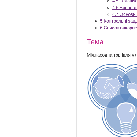
4.5
Організа
4.6
Висново
4.7
Основні
5
Контрольні зав
6
Список викори
Тема
Міжнародна торгівля як