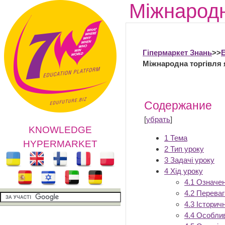
Міжнародн
Гіпермаркет Знань
>>
Міжнародна торгівля 
Содержание
[
убрать
]
KNOWLEDGE
1
Тема
HYPERMARKET
2
Тип уроку
3
Задачі уроку
4
Хід уроку
4.1
Означен
4.2
Переваги
4.3
Історичн
4.4
Особлив