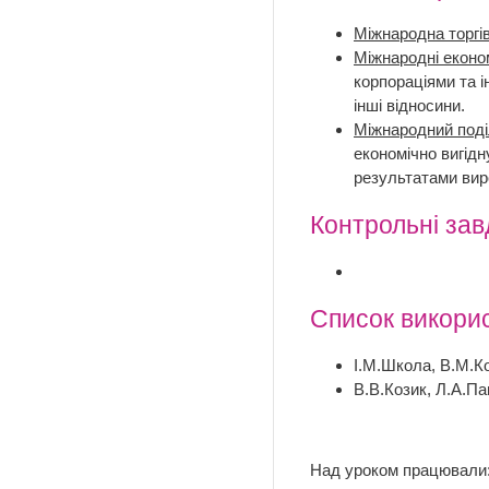
Міжнародна торгі
Міжнародні еконо
корпораціями та і
інші відносини.
Міжнародний поді
економічно вигідн
результатами вир
Контрольні за
Список викори
І.М.Школа, В.М.Ко
В.В.Козик, Л.А.Па
Над уроком працювали: 