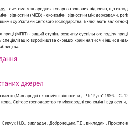
вля
- система міжнародних товарно-грошових відносин, що складаєт
мічні відносини (МЕВ)
- економічні відносини між державами, ре
ншими суб'єктами світового господарства. Включають валютно-фін
л праці (МПП)
- вищий ступінь розвитку суспільного поділу праці 
у спеціалізацію виробництва окремих країн на тих чи інших видах
обництва.
вдання
станих джерел
зменко,Міжнародні економічні відносини , - Ч: “Рута” 1996. - С. 1
нкова, Світове господарство та міжнародні економічні відносини, 
Савчук Н.В., викладач , Добронецька Т.Б., викладач , Прокопен