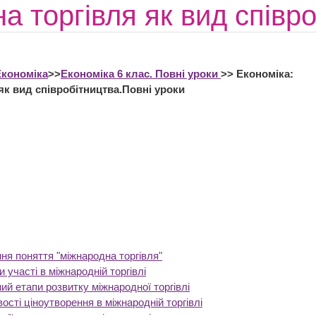
а торгівля як вид співр
Економіка
>>
Економіка 6 клас. Повні уроки
>> Економіка:
як вид співробітництва.Повні уроки
ня поняття "міжнародна торгівля"
 участі в міжнародній торгівлі
ий етапи розвитку міжнародної торгівлі
ості ціноутворення в міжнародній торгівлі