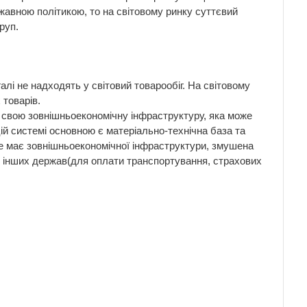
авною політикою, то на світовому ринку суттєвий
руп.
алі не надходять у світовий товарообіг. На світовому
 товарів.
 свою зовнішньоекономічну інфраструктуру, яка може
цій системі основною є матеріально-технічна база та
 не має зовнішньоекономічної інфраструктури, змушена
и інших держав(для оплати транспортування, страхових