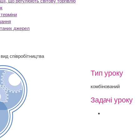
ції, що регулюють світову торгівлю
к
 терміни
дання
станих джерел
 вид співробітництва
Тип уроку
комбінований
Задачі уроку