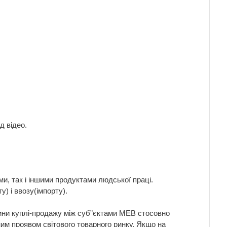
д відео.
и, так і іншими продуктами людської праці.
у) і ввозу(імпорту).
ини куплі-продажу між суб”єктами МЕВ стосовно
им проявом світового товарного ринку. Якщо на