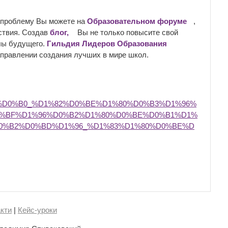
 проблему Вы можете на
Образовательном форуме
,
ствия. Создав
блог,
Вы не только повысите свой
олы будущего.
Гильдия Лидеров Образования
аправлении создания лучших в мире школ.
%D0%B0_%D1%82%D0%BE%D1%80%D0%B3%D1%96%
0%BF%D1%96%D0%B2%D1%80%D0%BE%D0%B1%D1%
0%B2%D0%BD%D1%96_%D1%83%D1%80%D0%BE%D
кти
|
Кейс-уроки