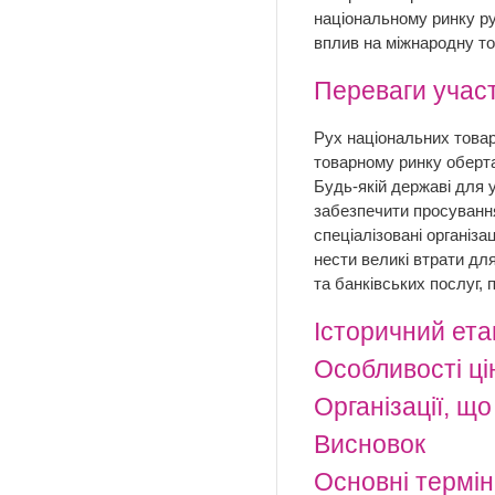
національному ринку ру
вплив на міжнародну то
Переваги участі
Рух національних товар
товарному ринку оберта
Будь-якій державі для 
забезпечити просування
спеціалізовані організ
нести великі втрати дл
та банківських послуг, 
Історичний ета
Особливості ці
Організації, щ
Висновок
Основні термі