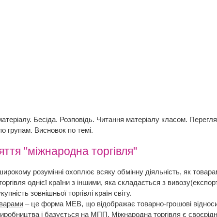
атеріалу. Бесіда. Розповідь. Читання матеріалу класом. Перегля
по групам. Висновок по темі.
ття "міжнародна торгівля"
широкому розумінні охоплює всяку обмінну діяльність, як товарам
торгівля однієї країни з іншими, яка складається з вивозу(експорт
купність зовнішньої торгівлі країн світу.
оварами
– це форма МЕВ, що відображає товарно-грошові віднос
виробництва і базується на МПП. Міжнародна торгівля є своєрідн