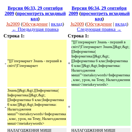
Версия 06:33, 29 сентября
Версия 06:34, 29 сентября
2009
(
просмотреть исходный
2009
(
просмотреть исходный
код
)
код
)
Ju2009
(
Обсуждение
|
вклад
)
Ju2009
(
Обсуждение
|
вклад
)
← Предыдущая правка
Следующая правка →
Строка 1:
Строка 1:
'''[[Гіпермаркет Знань - перший в
світі!|Гіпермаркет Знань]]&gt;&gt;
[[Інформатика|
Інформатика]]&gt;&gt;
'''[[Гіпермаркет Знань - перший в
[[Інформатика 6 клас|Інформатика
-
+
світі!|Гіпермаркет
6 клас]]&gt;&gt;Інформатика:
Налагодження
миші'''<metakeywords>Інформатика
, клас, урок, на Тему, Налагодження
миші</metakeywords>
Знань]]&gt;&gt;[[Інформатика|
Інформатика]]&gt;&gt;
[[Інформатика 6 клас|Інформатика
6 клас]]&gt;&gt;Інформатика:
-
+
Налагодження
миші'''<metakeywords>Інформатика
, клас, урок, на Тему, Налагодження
миші</metakeywords>
НАЛАГОДЖЕННЯ МИШІ
НАЛАГОДЖЕННЯ МИШІ