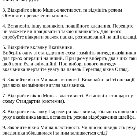
3. Відкрийте вікно Мшпа-властивості та відмініть режим
Обміняти призначення кнопок.
4. Встановіть іншу швидкість подвійного клацання. Перевірте,
чи зможете ви працювати з такою швидкістю. Для цього
спробуйте відкрити значок папки, розташований на цііі вкладці
5. Відкрийте вкладку Вказівники.
Виберіть одну зі стандартних схем і замініть вигляд вказівників
для трьох операцій на інший. При цьому виберіть два з цих такі
щоб вони були алімаційпі. При виборі нового вигляду
вказівника звертайте увагу па панель Перегляд вікна Огляд.
6. Закрийте вікно Миша-властивості. Виконайте всі ті операції,
для яких ви змінили вигляд вказівника.
7. Відкрийте вікно Миша- властивості. Встановіть стандартну
схему Стандартна (системна).
8. Відкрийте вкладку Параметри вказівника, збільшіть швидкіс
руху вказівника миші, встановіть режим відображення шлейфа.
9. Закрийте вікно Миша-властивості. Чи дійсно швидкість руху
вказівника збільшилася і за ним залишається слід?