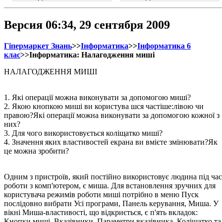
Версия 06:34, 29 сентября 2009
Гіпермаркет Знань
>>
Інформатика
>>
Інформатика 6
клас
>>Інформатика: Налагодження миші
НАЛАГОДЖЕННЯ МИШІ
1. Які операції можна виконувати за допомогою миші?
2. Якою кнопкою миші ви користува шся частіше:лівою чи
правою?Які операції можна виконувати за допомогою кожної з
них?
3. Для чого використовується коліщатко миші?
4. Значення яких властивостей екрана ви вмієте змінювати?Як
це можна зробити?
Одним з пристроїв, який постійно використовує людина під час
роботи з комп'ютером, є миша. Для встановлення зручних для
користувача режимів роботи миші потрібно в меню Пуск
послідовно вибрати Усі програми, Панель керування, Миша. У
вікні Миша-властивості, що відкриється, є п'ять вкладок:
Кнопки миші, Вказівники, Параметри вказівника, Коліщатко та