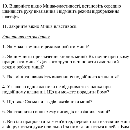
10. Відкрийте вікно Миша-властивості, встановіть середню
швидкість руху вказівника і відмініть режим відображення
шлейфа.
11. Закрийте вікно Миша-властивосіі.
Запитання та завдання
1. Як можна змінити режими роботи миші?
2. Як поміняти призначення кнопок миші? Як почне при цьому
працювати миша? Для кого зручно встановити саме такий
режим роботи миші?
3. Як змінити швидкість виконання подвійного клацання?
4. У вашого однокласника не відкривається папка при
подвійному клацанні. Що ви можете порадити йому?
5. Що таке Схема ви глядів вказівника миші?
6. Як створити свою схему виглядів вказівника миші?
7. Ви сіли працювати за комп'ютер, перемістили вказівник миші
а він рухається дуже повільно і за ним залишається шлейф. Вам