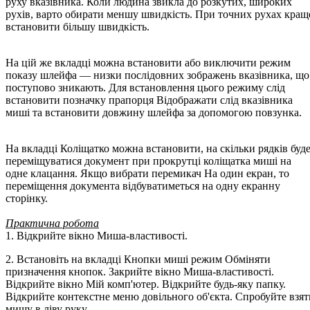
руху вказівника. Коли людина звикла до розкутих, широких
рухів, варто обирати меншу швидкість. При точних рухах кращ
встановити більшу швидкість.
На цій же вкладці можна встановити або виключити режим
показу шлейфа — низки послідовних зображень вказівника, що
поступово зникають. Для встановлення цього режиму слід
встановити позначку прапорця Відображати слід вказівника
миші та встановити довжину шлейфа за допомогою повзунка.
На вкладці Коліщатко можна встановити, на скільки рядків буд
переміщуватися документ при прокрутці коліщатка миші на
одне клацання. Якщо вибрати перемикач На один екран, то
переміщення документа відбуватиметься на одну екранну
сторінку.
Практична робота
1. Відкрийте вікно Миша-властивості.
2. Встановіть на вкладці Кнопки миші режим Обміняти
призначення кнопок. Закрийте вікно Миша-властивості.
Відкрийте вікно Мій комп'ютер. Відкрийте будь-яку папку.
Відкрийте контекстне меню довільного об'єкта. Спробуйте взят
мишу в ліву руку.