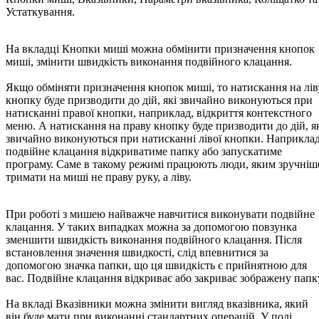
Устаткування.
На вкладці Кнопки миші можна обмінити призначення кнопок
миші, змінити швидкість виконання подвійного клацання.
Якщо обміняти призначення кнопок миші, то натискання на лів
кнопку буде призводити до дій, які звичайно виконуються при
натисканні правої кнопки, наприклад, відкриття контекстного
меню. А натискання на праву кнопку буде призводити до дій, я
звичайно виконуються при натисканні лівої кнопки. Наприклад
подвійне клацання відкриватиме папку або запускатиме
програму. Саме в такому режимі працюють люди, яким зручніш
тримати на миші не праву руку, а ліву.
При роботі з мишею найважче навчитися виконувати подвійне
клацання. У таких випадках можна за допомогою повзунка
зменшити швидкість виконання подвійного клацання. Після
встановлення значення швидкості, слід впевнитися за
допомогою значка папки, що ця швидкість є прийнятною для
вас. Подвійне клацання відкриває або закриває зображену папк
На вкладі Вказівники можна змінити вигляд вказівника, який
він буде мати при виконанні стандартних операцій. У полі