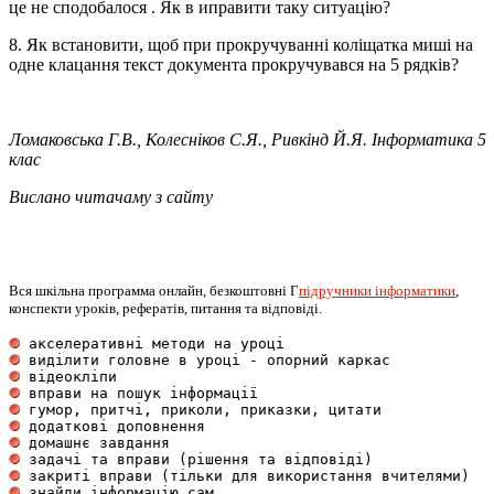
це не сподобалося . Як в иправити таку ситуацію?
8. Як встановити, щоб при прокручуванні коліщатка миші на
одне клацання текст документа прокручувався на 5 рядків?
Ломаковська Г.В., Колесніков С.Я., Ривкінд Й.Я. Інформатика 5
клас
Вислано читачаму з сайту
Вся шкільна программа онлайн, безкоштовні Г
підручники інформатики
,
конспекти уроків, рефератів, питання та відповіді.
 акселеративні методи на уроці                       
 виділити головне в уроці - опорний каркас           
 відеокліпи                                          
 вправи на пошук інформації                          
 гумор, притчі, приколи, приказки, цитати            
 додаткові доповнення                                
 домашнє завдання                                    
 задачі та вправи (рішення та відповіді)             
 закриті вправи (тільки для використання вчителями)  
 знайди інформацію сам                               