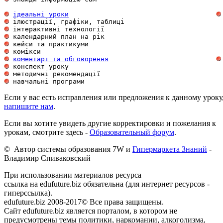
ідеальні уроки
 ілюстрації, графіки, таблиці                        
 інтерактивні технології                             
 календарний план на рік                             
 кейси та практикуми                                 
 комікси                                             
коментарі та обговорення
 конспект уроку                                      
 методичні рекомендації                              
 навчальні програми                                  
Если у вас есть исправления или предложения к данному уроку
напишите нам
.
Если вы хотите увидеть другие корректировки и пожелания к
урокам, смотрите здесь -
Образовательный форум
.
© Автор системы образования 7W и
Гипермаркета Знаний
-
Владимир Спиваковский
При использовании материалов ресурса
ссылка на edufuture.biz обязательна (для интернет ресурсов -
гиперссылка).
edufuture.biz 2008-2017© Все права защищены.
Сайт edufuture.biz является порталом, в котором не
предусмотрены темы политики, наркомании, алкоголизма,