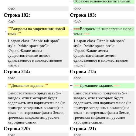
+
Образовательно-воспитательный.
<br>
<br>
Строка 192:
Строка 193:
<br>
<br>
'''
Вопросы на закрепление новой
===
Вопросы на закрепление новой
-
+
темы:
''' 
темы:
=== 
1.<span class="Apple-tab-span"
1.<span class="Apple-tab-span"
style="white-space:pre">
style="white-space:pre">
</span>Какие имена
</span>Какие имена
существительные имеют
существительные имеют
единственное и множественное
единственное и множественное
число?
число?
Строка 214:
Строка 215:
<br>
<br>
-
+
'''
Домашнее задание:
''' 
===
Домашнее задание:
=== 
Самостоятельно придумать 5-7
Самостоятельно придумать 5-7
загадок, ответ которых будет
загадок, ответ которых будет
содержать имя нарицательное (на
содержать имя нарицательное (на
примере загаданных в классе) на
примере загаданных в классе) на
темы – интересные факты Земли,
темы – интересные факты Земли,
греческая мифология, русские
греческая мифология, русские
народные сказки.
народные сказки.
Строка 220:
Строка 221:
<br>
<br>