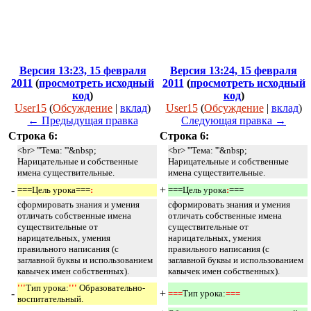
Версия 13:23, 15 февраля
Версия 13:24, 15 февраля
2011
(
просмотреть исходный
2011
(
просмотреть исходный
код
)
код
)
User15
(
Обсуждение
|
вклад
)
User15
(
Обсуждение
|
вклад
)
← Предыдущая правка
Следующая правка →
Строка 6:
Строка 6:
<br> '''Тема: '''&nbsp;
<br> '''Тема: '''&nbsp;
Нарицательные и собственные
Нарицательные и собственные
имена существительные.
имена существительные.
-
+
===Цель урока===
: 
===Цель урока
:
===
сформировать знания и умения
сформировать знания и умения
отличать собственные имена
отличать собственные имена
существительные от
существительные от
нарицательных, умения
нарицательных, умения
правильного написания (с
правильного написания (с
заглавной буквы и использованием
заглавной буквы и использованием
кавычек имен собственных).
кавычек имен собственных).
'''
Тип урока:
''' 
Образовательно-
-
+
===
Тип урока:
=== 
воспитательный.