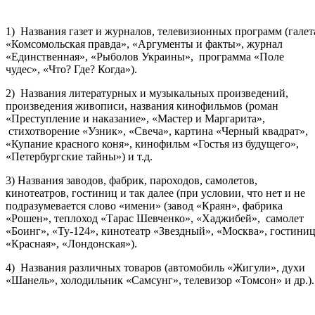
1) Названия газет и журналов, телевизионных программ (галет
«Комсомольская правда», «Аргументы и факты», журнал
«Единственная», «Рыболов Украины», программа «Поле
чудес», «Что? Где? Когда»).
2) Названия литературных и музыкальных произведений,
произведения живописи, названия кинофильмов (роман
«Преступление и наказание», «Мастер и Маргарита»,
стихотворение «Узник», «Свеча», картина «Черный квадрат»,
«Купание красного коня», кинофильм «Гостья из будущего»,
«Петербургские тайны») и т.д.
3) Названия заводов, фабрик, пароходов, самолетов,
кинотеатров, гостиниц и так далее (при условии, что нет и не
подразумевается слово «имени» (завод «Краян», фабрика
«Рошен», теплоход «Тарас Шевченко», «Хаджибей», самолет
«Боинг», «Ту-124», кинотеатр «Звездный», «Москва», гостини
«Красная», «Лондонская»).
4) Названия различных товаров (автомобиль «Жигули», духи
«Шанель», холодильник «Самсунг», телевизор «Томсон» и др.).