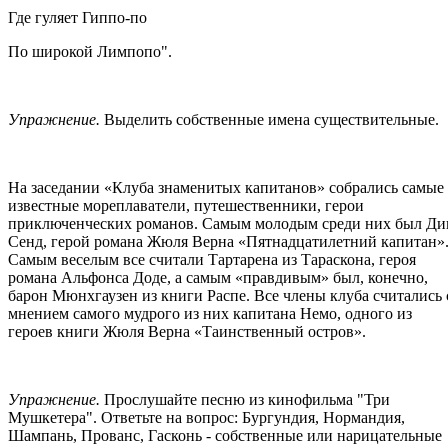
Где гуляет Гиппо-по
По широкой Лимпопо".
Упражнение.
Выделить собственные имена существительные.
На заседании «Клуба знаменитых капитанов» собрались самые
известные мореплаватели, путешественники, герои
приключенческих романов. Самым молодым среди них был Ди
Сенд, герой романа Жюля Верна «Пятнадцатилетний капитан»
Самым веселым все считали Тартарена из Тараскона, героя
романа Альфонса Доде, а самым «правдивым» был, конечно,
барон Мюнхгаузен из книги Распе. Все члены клуба считались 
мнением самого мудрого из них капитана Немо, одного из
героев книги Жюля Верна «Таинственный остров».
Упражнение.
Прослушайте песню из кинофильма "Три
Мушкетера". Ответьте на вопрос: Бургундия, Нормандия,
Шампань, Прованс, Гасконь - собственные или нарицательные