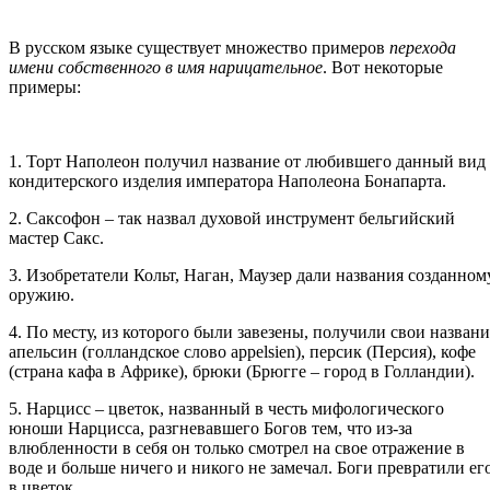
В русском языке существует множество примеров
перехода
имени собственного в имя нарицательное
. Вот некоторые
примеры:
1. Торт Наполеон получил название от любившего данный вид
кондитерского изделия императора Наполеона Бонапарта.
2. Саксофон – так назвал духовой инструмент бельгийский
мастер Сакс.
3. Изобретатели Кольт, Наган, Маузер дали названия созданном
оружию.
4. По месту, из которого были завезены, получили свои названи
апельсин (голландское слово appelsien), персик (Персия), кофе
(страна кафа в Африке), брюки (Брюгге – город в Голландии).
5. Нарцисс – цветок, названный в честь мифологического
юноши Нарцисса, разгневавшего Богов тем, что из-за
влюбленности в себя он только смотрел на свое отражение в
воде и больше ничего и никого не замечал. Боги превратили ег
в цветок.