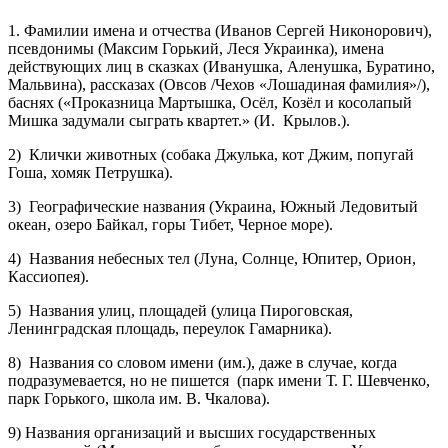
1. Фамилии имена и отчества (Иванов Сергей Никонорович),
псевдонимы (Максим Горький, Леся Украинка), имена
действующих лиц в сказках (Иванушка, Аленушка, Буратино,
Мальвина), рассказах (Овсов /Чехов «Лошадиная фамилия»/),
баснях («Проказница Мартышка, Осёл, Козёл и косолапый
Мишка задумали сыграть квартет.» (И. Крылов.).
2) Клички животных (собака Джулька, кот Джим, попугай
Гоша, хомяк Петрушка).
3) Географические названия (Украина, Южный Ледовитый
океан, озеро Байкал, горы Тибет, Черное море).
4) Названия небесных тел (Луна, Солнце, Юпитер, Орион,
Кассиопея).
5) Названия улиц, площадей (улица Пироговская,
Ленинградская площадь, переулок Гамарника).
8) Названия со словом имени (им.), даже в случае, когда
подразумевается, но не пишется (парк имени Т. Г. Шевченко,
парк Горького, школа им. В. Чкалова).
9) Названия организаций и высших государственных