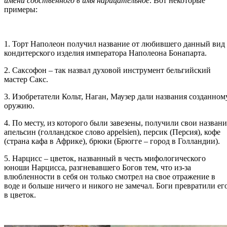
имени собственного в имя нарицательное
. Вот некоторые
примеры:
1. Торт Наполеон получил название от любившего данный вид
кондитерского изделия императора Наполеона Бонапарта.
2. Саксофон – так назвал духовой инструмент бельгийский
мастер Сакс.
3. Изобретатели Кольт, Наган, Маузер дали названия созданном
оружию.
4. По месту, из которого были завезены, получили свои названи
апельсин (голландское слово appelsien), персик (Персия), кофе
(страна кафа в Африке), брюки (Брюгге – город в Голландии).
5. Нарцисс – цветок, названный в честь мифологического
юноши Нарцисса, разгневавшего Богов тем, что из-за
влюбленности в себя он только смотрел на свое отражение в
воде и больше ничего и никого не замечал. Боги превратили ег
в цветок.