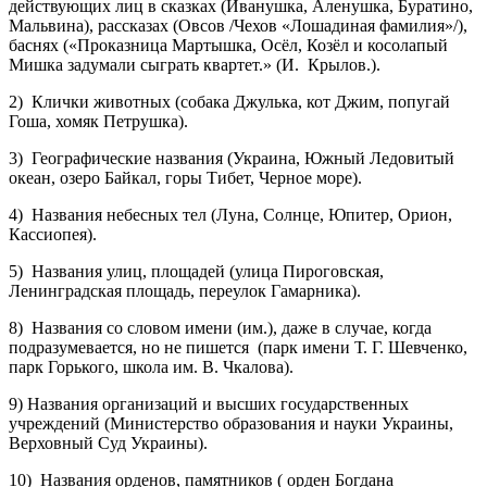
действующих лиц в сказках (Иванушка, Аленушка, Буратино,
Мальвина), рассказах (Овсов /Чехов «Лошадиная фамилия»/),
баснях («Проказница Мартышка, Осёл, Козёл и косолапый
Мишка задумали сыграть квартет.» (И. Крылов.).
2) Клички животных (собака Джулька, кот Джим, попугай
Гоша, хомяк Петрушка).
3) Географические названия (Украина, Южный Ледовитый
океан, озеро Байкал, горы Тибет, Черное море).
4) Названия небесных тел (Луна, Солнце, Юпитер, Орион,
Кассиопея).
5) Названия улиц, площадей (улица Пироговская,
Ленинградская площадь, переулок Гамарника).
8) Названия со словом имени (им.), даже в случае, когда
подразумевается, но не пишется (парк имени Т. Г. Шевченко,
парк Горького, школа им. В. Чкалова).
9) Названия организаций и высших государственных
учреждений (Министерство образования и науки Украины,
Верховный Суд Украины).
10) Названия орденов, памятников ( орден Богдана