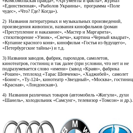
«Комсомольская правда», «Аргументы и факты», журнал
«Единственная», «Рыболов Украины», программа «Поле
чудес», «Что? Где? Когда»).
2) Названия литературных и музыкальных произведений,
произведения живописи, названия кинофильмов (роман
«Преступление и наказание», «Мастер и Маргарита»,
стихотворение «Узник», «Свеча», картина «Черный квадрат»,
«Купание красного коня», кинофильм «Гостья из будущего»,
«Петербургские тайны») и т.д.
3) Названия заводов, фабрик, пароходов, самолетов,
кинотеатров, гостиниц и так далее (при условии, что нет и не
подразумевается слово «имени» (завод «Краян», фабрика
«Рошен», теплоход «Тарас Шевченко», «Хаджибей», самолет
«Боинг», «Ту-124», кинотеатр «Звездный», «Москва», гостини
«Красная», «Лондонская»).
4) Названия различных товаров (автомобиль «Жигули», духи
«Шанель», холодильник «Самсунг», телевизор «Томсон» и др.).