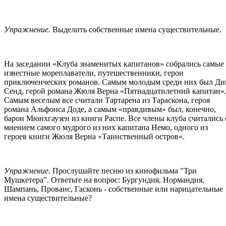
Упражнение.
Выделить собственные имена существительные.
На заседании «Клуба знаменитых капитанов» собрались самые
известные мореплаватели, путешественники, герои
приключенческих романов. Самым молодым среди них был Ди
Сенд, герой романа Жюля Верна «Пятнадцатилетний капитан»
Самым веселым все считали Тартарена из Тараскона, героя
романа Альфонса Доде, а самым «правдивым» был, конечно,
барон Мюнхгаузен из книги Распе. Все члены клуба считались 
мнением самого мудрого из них капитана Немо, одного из
героев книги Жюля Верна «Таинственный остров».
Упражнение.
Прослушайте песню из кинофильма "Три
Мушкетера". Ответьте на вопрос: Бургундия, Нормандия,
Шампань, Прованс, Гасконь - собственные или нарицательные
имена существительные?