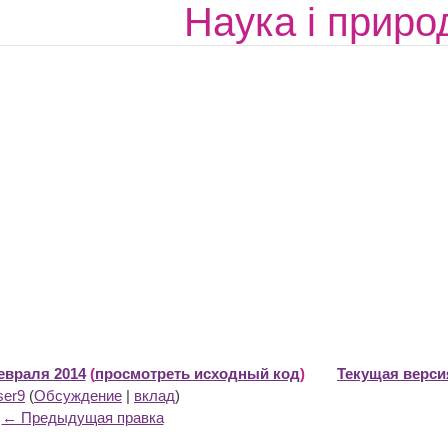
Наука і приро
февраля 2014
(
просмотреть исходный код
)
Текущая версия
ser9
(
Обсуждение
|
вклад
)
← Предыдущая правка