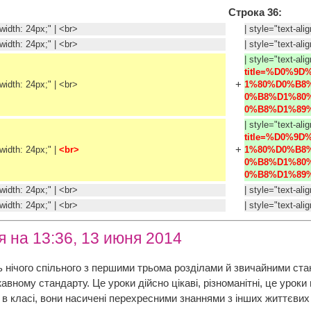
Строка 36:
t; width: 24px;" | <br>
| style="text-ali
t; width: 24px;" | <br>
| style="text-ali
| style="text-alig
title=%D0%
+
t; width: 24px;" | <br>
1%80%D0%B8
0%B8%D1%80
0%B8%D1%89%
| style="text-alig
title=%D0%
+
; width: 24px;" |
<br> 
1%80%D0%B8
0%B8%D1%80
0%B8%D1%89%
t; width: 24px;" | <br>
| style="text-ali
t; width: 24px;" | <br>
| style="text-ali
 на 13:36, 13 июня 2014
ь нічого спільного з першими трьома розділами й звичайними ста
вному стандарту. Це уроки дійсно цікаві, різноманітні, це уроки
в класі, вони насичені перехресними знаннями з інших життєвих 