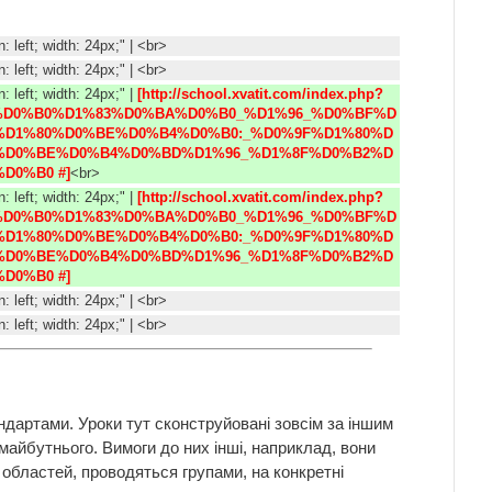
gn: left; width: 24px;" | <br>
gn: left; width: 24px;" | <br>
n: left; width: 24px;" |
[http://school.xvatit.com/index.php?
9D%D0%B0%D1%83%D0%BA%D0%B0_%D1%96_%D0%BF%D
%D1%80%D0%BE%D0%B4%D0%B0:_%D0%9F%D1%80%D
%D0%BE%D0%B4%D0%BD%D1%96_%D1%8F%D0%B2%D
D0%B0 #]
<br>
n: left; width: 24px;" |
[http://school.xvatit.com/index.php?
9D%D0%B0%D1%83%D0%BA%D0%B0_%D1%96_%D0%BF%D
%D1%80%D0%BE%D0%B4%D0%B0:_%D0%9F%D1%80%D
%D0%BE%D0%B4%D0%BD%D1%96_%D1%8F%D0%B2%D
D0%B0 #] 
gn: left; width: 24px;" | <br>
gn: left; width: 24px;" | <br>
ндартами. Уроки тут сконструйовані зовсім за іншим
 майбутнього. Вимоги до них інші, наприклад, вони
областей, проводяться групами, на конкретні