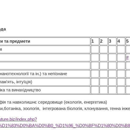
рода
ги та предмети
1
2
3
4
5
ія
#
анотехнології та ін.) та непізнане
ам'ять, інтуїція)
іка та винахідництво
фія та навколишнє середовище (екологія, енергетика)
и,ботаніка, зоологія, інтегрована біологія, клонування, генна інж
future.biz/index.php?
B0%D1%83%D0%BA%D0%B0_%D1%96_%D0%BF%D1%80%D0%