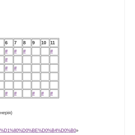
6
7
8
9
10
11
#
#
#
#
#
#
#
#
#
#
#
#
енерія)
B8%D1%80%D0%BE%D0%B4%D0%B0
»