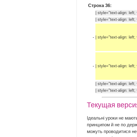
Строка 36:
| style="text-align: lef
| style="text-align: lef
-
| style="text-align: lef
-
| style="text-align: left
| style="text-align: lef
| style="text-align: lef
Текущая версия
Ідеальні уроки не мают
принципом й не по держа
можуть проводитися не 