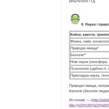
результати і т.д.
6. Наука і при
Кейси, квести, тренін
Фізика, хімія, космолог
Природні явища*
Біологія**
Нові науки (ноосфера, н
Психологія (здібності, п
Прикладна наука, техн
Природні явища, геогра
Біологія (біологія людин
Источник — «
http://edu
title=%D0%9D%D0%