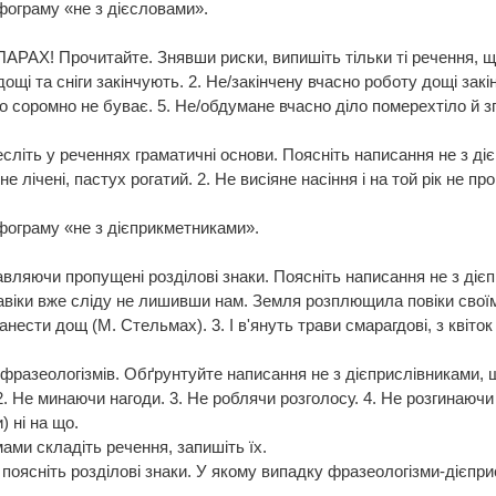
фограму «не з дієсловами».
Х! Прочитайте. Знявши риски, випишіть тільки ті речення, що 
дощі та сніги закінчують. 2. Не/закінчену вчасно роботу дощі зак
о соромно не буває. 5. Не/обдумане вчасно діло померехтіло й зг
есліть у реченнях граматичні основи. Поясніть написання не з ді
 не лічені, пастух рогатий. 2. Не висіяне насіння і на той рік не пр
фограму «не з дієприкметниками».
авляючи пропущені розділові знаки. Поясніть написання не з діє
навіки вже сліду не лишивши нам. Земля розплющила повіки своїм 
нести дощ (М. Стельмах). 3. І в'януть трави смарагдові, з квіт
 фразеологізмів. Обґрунтуйте написання не з дієприслівниками, 
. Не минаючи нагоди. 3. Не роблячи розголосу. 4. Не розгинаючи 
 ні на що.
ами складіть речення, запишіть їх.
 поясніть розділові знаки. У якому випадку фразеологізми-дієпр