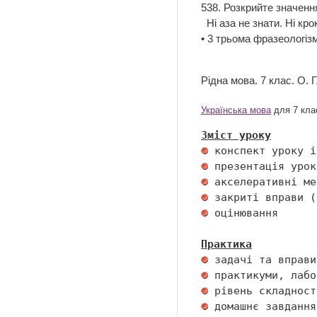
538. Розкрийте значення
Ні аза не знати. Ні кро
• 3 трьома фразеологізм
Рідна мова. 7 клас. О.
Українська мова
для 7 клас
Зміст уроку
 оцінювання 

Практика
 домашнє завдання 