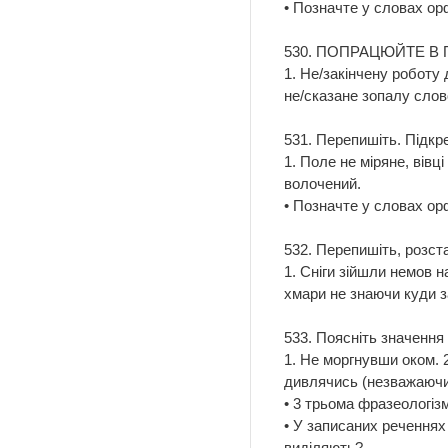
• Позначте у словах ор
530. ПОПРАЦЮЙТЕ В ПАРА
1. Не/закінчену роботу 
не/сказане зопалу слов
531. Перепишіть. Підкр
1. Поле не міряне, вівці
волочений.
• Позначте у словах ор
532. Перепишіть, розст
1. Сніги зійшли немов 
хмари не знаючи куди за
533. Поясніть значення
1. Не моргнувши оком. 2
дивлячись (незважаючи)
• 3 трьома фразеологізм
• У записаних реченнях
виділяють?