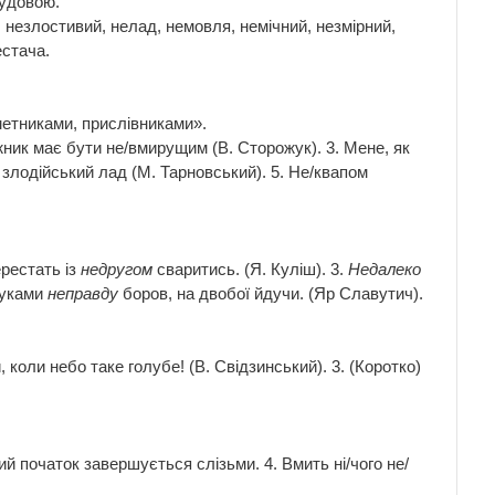
будовою.
незлостивий, нелад, немовля, немічний, незмірний,
естача.
метниками, прислівниками».
ожник має бути не/вмирущим (В. Сторожук). 3. Мене, як
 злодійський лад (М. Тарновський). 5. Не/квапом
ерестать із
недругом
сваритись. (Я. Куліш). 3.
Недалеко
 руками
неправду
боров, на двобої йдучи. (Яр Славутич).
, коли небо таке голубе! (В. Свідзинський). 3. (Коротко)
ий початок завершується слізьми. 4. Вмить ні/чого не/