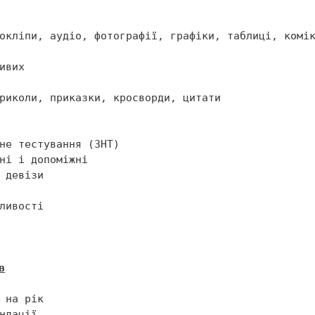
риколи, приказки, кросворди, цитати

в