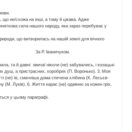
мови.
що не/схожа на інші, а тому й цікава. Адже
иняткова сила нашого народу, яка зараз перебуває у
рироди, що витворилась на нашій землі для вічного
уком.
ла, та й давні звичаї ніколи (не) забувались, і козацькі
волих душ, а пристрасних, хоробрих (П. Воронько). 3. Моя
тті (не) їв, смачніша дома спечена хлібина (К. Лесьєв-
у (М. Луків). 6. Життя карає (не) одмінно за кожен гріх,
ться у цьому параграфі.