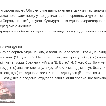
 знімаючи риски. Обґрунтуйте написання не з різними частинами 
же по/справжньому утвердитися в світі передовсім духовністю, 
 Європу нині не/здивуєш. Культура — то єдина не/ординарна, в
перед вивільненням.
ащого засобу для оздоровлення нації, як її уподібнення красі п
Р. Іванич
иваючи дужки.
 було серцем українським, а воля на Запорожжі ніколи (не) вмира
амовкали (Я. Куліш). 2. На світі більше, ніж зірок у неба, (не) к
, (не) впускає брехню у мій дім (В. Білас). 4. Якого б хліба у жи
 труді, (не) знаючи спочину, а другий сили молоді марнує без упин
агнеш, що (не) година, а все життя — один урок (В. Черепков).
ії назву, яка б продемонструвала ваші знання правил, що вивчаю