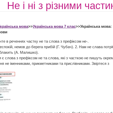
Не і ні з різними част
країнська мова
>>
Українська мова 7 клас
>>Українська мова: Н
мови
чте в реченнях частку не та слова з префіксом не-.
еспокій, немов до берега прибій (Г. Чубач). 2. Нам не слава потрі
 блакить (А. Малишко).
 є слова з префіксом не та слова, які з часткою не пишуть окре
ння не іменниками, прикметниками та прислівниками. Звіртеся з