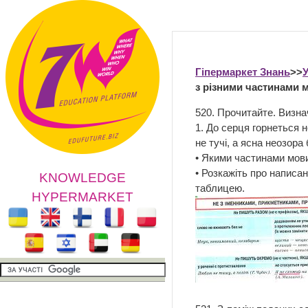
Гіпермаркет Знань
>>
У
з різними частинами 
520. Прочитайте. Визна
1. До серця горнеться н
не тучі, а ясна неозора
• Якими частинами мови
• Розкажіть про написа
KNOWLEDGE
таблицею.
HYPERMARKET