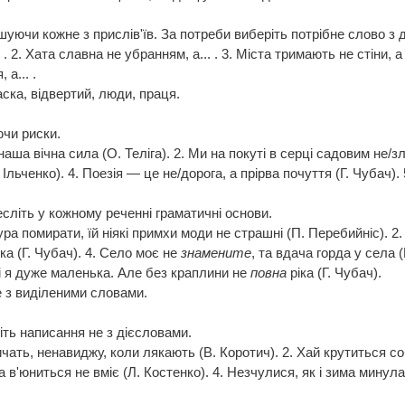
уючи кожне з прислів'їв. За потреби виберіть потрібне слово з д
 . 2. Хата славна не убранням, а... . 3. Міста тримають не стіни, а .
 а... .
ска, відвертий, люди, праця.
ючи риски.
— наша вічна сила (О. Теліга). 2. Ми на покуті в серці садовим не/
. Ільченко). 4. Поезія — це не/дорога, а прірва почуття (Г. Чубач)
есліть у кожному реченні граматичні основи.
ра помирати, їй ніякі примхи моди не страшні (П. Перебийніс). 2
рка (Г. Чубач). 4. Село моє не
знамените
, та вдача горда у села 
ті я дуже маленька. Але без краплини не
повна
ріка (Г. Чубач).
е з виділеними словами.
іть написання не з дієсловами.
чать, ненавиджу, коли лякають (В. Коротич). 2. Хай крутиться соб
а в'юниться не вміє (Л. Костенко). 4. Незчулися, як і зима минул