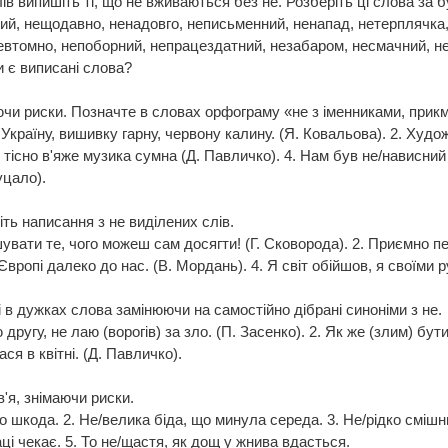
ів випишіть ті, що не вживаються без не. Розберіть ці слова за 
й, нещодавно, ненадовго, неписьменний, ненапад, нетерплячка, 
невтомно, непоборний, непрацездатний, незабаром, несмачний, н
 є виписані слова?
ючи риски. Позначте в словах орфограму «не з іменниками, прик
Україну, вишивку гарну, червону калину. (Я. Ковальова). 2. Худ
 тісно в'яже музика сумна (Д. Павличко). 4. Нам був не/нависний
уцало).
ть написання з не виділених слів.
вати те, чого можеш сам досягти! (Г. Сковорода). 2. Приємно п
вропі далеко до нас. (В. Мордань). 4. Я світ обійшов, я своїми
 в дужках слова замінюючи на самостійно дібрані синоніми з не.
другу, не лаю (ворогів) за зло. (П. Засенко). 2. Як же (злим) бути
ся в квітні. (Д. Павличко).
'я, знімаючи риски.
то шкода. 2. Не/велика біда, що минула середа. 3. Не/рідко смішн
аці чекає. 5. То не/щастя, як дощ у жнива вдасться.