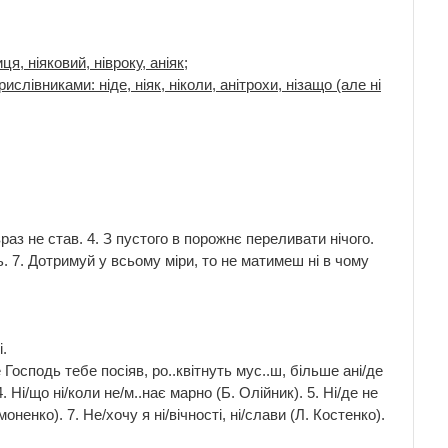
я, ніяковий, нівроку, аніяк;
ислівниками: ніде, ніяк, ніколи, анітрохи, нізащо (але ні
раз не став. 4. З пустого в порожнє переливати нічого.
ть. 7. Дотримуй у всьому міри, то не матимеш ні в чому
.
 Господь тебе посіяв, ро..квітнуть мус..ш, більше ані/де
 Ні/що ні/коли не/м..нає марно (Б. Олійник). 5. Ні/де не
оненко). 7. Не/хочу я ні/вічності, ні/слави (Л. Костенко).