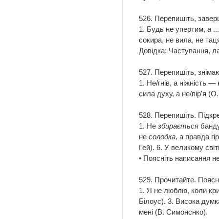
526. Перепишіть, заверш
1. Будь не упертим, а ...
сокира, не вила, не таця,
Довідка: Частування, ла
527. Перепишіть, зніма
1. Не/гнів, а ніжність 
сила духу, а не/пір'я (О
528. Перепишіть. Підкр
1. Не
збирається
банду
не
солодка
, а правда гі
Гей). 6. У великому сві
• Поясніть написання н
529. Прочитайте. Поясн
1. Я не люблю, коли кри
Білоус). 3. Висока думк
мені (В. Симонснко).