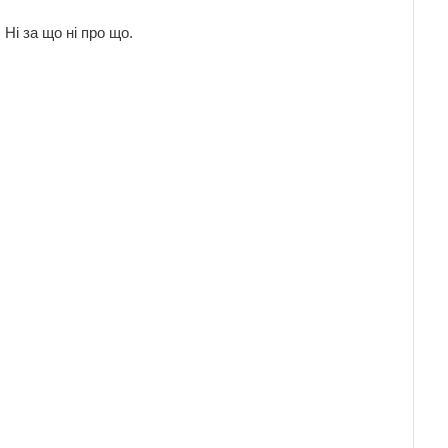
 Ні за що ні про що.