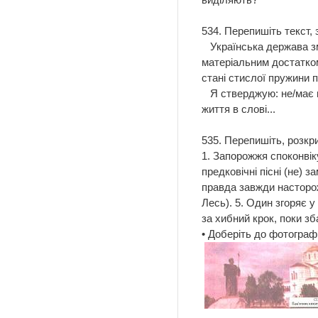
534. Перепишіть текст,
Українська держава змо
матеріальним достатком
стані стислої пружини 
Я стверджую: не/має кр
життя в слові...
За 
535. Перепишіть, розкр
1. Запорожжя споконвіку
предковічні пісні (не) з
правда завжди насторожі
Лесь). 5. Один згоряє у
за хибний крок, поки зб
• Доберіть до фотограф