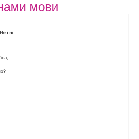
инами мови
е і ні
бна,
мо?