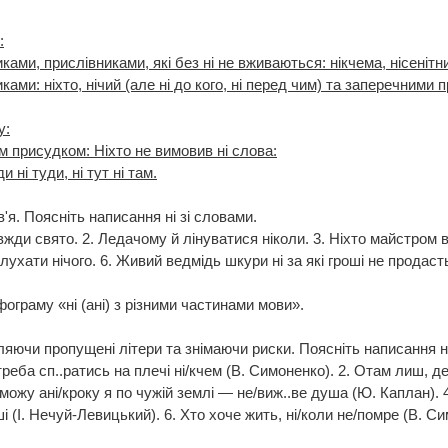
:
ками, прислівниками, які без ні не вживаються: нікчема, нісенітниц
ми: ніхто, нічий (але ні до кого, ні перед чим) та заперечними пр
у:
м присудком: Ніхто не вимовив ні слова:
 ні туди, ні тут ні там.
'я. Поясніть написання ні зі словами.
авжди свято. 2. Ледачому й лінуватися ніколи. 3. Ніхто майстром в
слухати нічого. 6. Живий ведмідь шкури ні за які гроші не продас
ограму «ні (ані) з різними частинами мови».
ляючи пропущені літери та знімаючи риски. Поясніть написання ні
треба сп..ратись на плечі ні/кчем (В. Симоненко). 2. Отам лиш, де
можу ані/кроку я по чужій землі — не/виж..ве душа (Ю. Каплан). 4.
і (І. Нечуй-Левицький). 6. Хто хоче жить, ні/коли не/помре (В. Сим