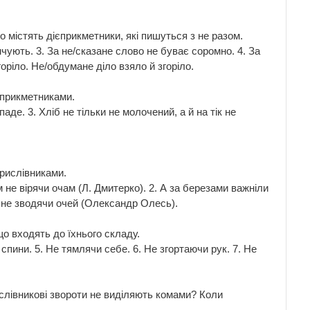
містять дієприкметники, які пишуться з не разом.
інчують. 3. За не/сказане слово не буває соромно. 4. За
оріло. Не/обдумане діло взяло й згоріло.
єприкметниками.
опаде. 3. Хліб не тільки не молочений, а й на тік не
прислівниками.
не вірячи очам (Л. Дмитерко). 2. А за березами важніли
ок не зводячи очей (Олександр Олесь).
що входять до їхнього складу.
спини. 5. Не тямлячи себе. 6. Не згортаючи рук. 7. Не
ислівникові звороти не виділяють комами? Коли