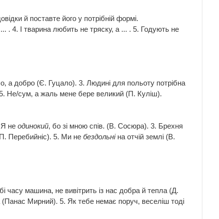
овідки й поставте його у потрібній формі.
.. . 4. І тварина любить не тряску, а ... . 5. Годують не
зло, а добро (Є. Гуцало). 3. Людині для польоту потрібна
. 5. Не/сум, а жаль мене бере великий (П. Куліш).
. Я не
одинокий
, бо зі мною спів. (В. Сосюра). 3. Брехня
(П. Перебийніс). 5. Ми не
бездольні
на отчій землі (В.
і часу машина, не вивітрить із нас добра й тепла (Д.
а (Панас Мирний). 5. Як тебе немає поруч, веселіш тоді