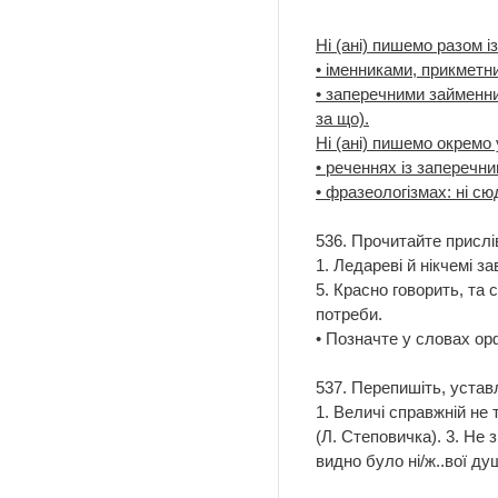
Ні (ані) пишемо разом із
• іменниками, прикметни
• заперечними займенника
за що).
Ні (ані) пишемо окремо 
• реченнях із заперечни
• фразеологізмах: ні сюди
536. Прочитайте прислів
1. Ледареві й нікчемі з
5. Красно говорить, та 
потреби.
• Позначте у словах орф
537. Перепишіть, устав
1. Величі справжній не 
(Л. Степовичка). 3. Не з
видно було ні/ж..вої душ