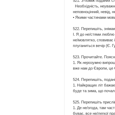
521. З-поміж поданих сл
Необхідність, неуважни
неповноцінний, невід, 
• Якими частинами мови
522. Перепишіть, зніма
І. Я до не/стями люблю 
не/мовлятко, сповиває і
плуганиться вечір (Є. Г
523. Прочитайте. Поясні
1. Як
нерозумно
випрошу
вже нам до Європи, це Є
524. Перепишіть, подані
1. Найкращих літ бажаю 
буде та зима, що почала
525. Перепишіть прислів
1. Де не/згода, там час
буває, все не/легкої пр