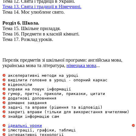
Тема 12. Свята і традиції в Україні.
Тема 13. Свята і традиції в Німеччині.
Тема 14. Моє улюблене свято.
Розділ 6. Школа.
Тема 15. Шкільне приладдя.
Тема 16. Предмети в класній кімнаті.
Тема 17. Розклад уроків.
Перелік предметів зі шкільної програми: англійська мова,
українська мова та література,
німецька мова
...
 акселеративні методи на уроці                       
 виділити головне в уроці - опорний каркас           
 відеокліпи                                          
 вправи на пошук інформації                          
 гумор, притчі, приколи, приказки, цитати            
 додаткові доповнення                                
 домашнє завдання                                    
 задачі та вправи (рішення та відповіді)             
 закриті вправи (тільки для використання вчителями)  
 знайди інформацію сам                               
ідеальні уроки
 ілюстрації, графіки, таблиці                        
 інтерактивні технології                             