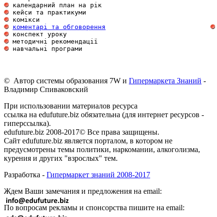
 календарний план на рік                             
 кейси та практикуми                                 
 комікси                                             
коментарі та обговорення
 конспект уроку                                      
 методичні рекомендації                              
 навчальні програми                                  
© Автор системы образования 7W и
Гипермаркета Знаний
-
Владимир Спиваковский
При использовании материалов ресурса
ссылка на edufuture.biz обязательна (для интернет ресурсов -
гиперссылка).
edufuture.biz 2008-2017© Все права защищены.
Сайт edufuture.biz является порталом, в котором не
предусмотрены темы политики, наркомании, алкоголизма,
курения и других "взрослых" тем.
Разработка -
Гипермаркет знаний 2008-2017
Ждем Ваши замечания и предложения на email:
По вопросам рекламы и спонсорства пишите на email: