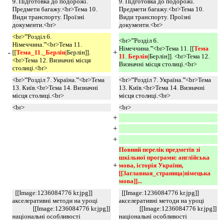
9. Підготовка до подорожі.
9. Підготовка до подорожі.
Предмети багажу.<br>Тема 10.
Предмети багажу.<br>Тема 10.
Види транспорту. Проїзні
Види транспорту. Проїзні
документи.<br>
документи.<br>
<br>'''Розділ 6.
<br>'''Розділ 6.
Німеччина.'''<br>Тема 11.
Німеччина.'''<br>Тема 11. [[
Тема 
-
+
[[
Тема_11
.
_Берлін
|Берлін]].
11
.
Берлін
|Берлін]]. <br>Тема 12.
<br>Тема 12. Визначні місця
Визначні місця столиці.<br>
столиці.<br>
<br>'''Розділ 7. Україна.'''<br>Тема
<br>'''Розділ 7. Україна.'''<br>Тема
13. Київ.<br>Тема 14. Визначні
13. Київ.<br>Тема 14. Визначні
місця столиці.<br>
місця столиці.<br>
<br>
<br>
+
+
+
Повний перелік предметів зі 
шкільної програми: англійська 
+
мова, історія України, 
[[Заглавная_страница|німецька 
мова]]... 
[[Image:1236084776 kr.jpg]]
[[Image:1236084776 kr.jpg]]
акселеративні методи на уроці
акселеративні методи на уроці
[[Image:1236084776 kr.jpg]]
[[Image:1236084776 kr.jpg]]
національні особливості
національні особливості