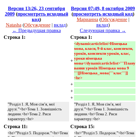
Версия 13:26, 23 сентября
Версия 07:49, 8 октября 2009
2009
(
просмотреть исходный
(
просмотреть исходный код
)
код
)
Марианна
(
Обсуждение
|
Natasha
(
Обсуждение
|
вклад
)
вклад
)
← Предыдущая правка
Следующая правка →
Строка 1:
Строка 1:
<dynamicarticlelist>Німецька 
мова, класи, 9-й клас, конспекти, 
уроків, конспекти уроків, клас, 
уроки німецька 
+
мова</dynamicarticlelist>'''Плану
вання уроків Німецька мова 9 
'''[[Німецька_мова|'''клас''']]
<br>
+
+
+
'''Розділ 1. Я, Моя сім’я, мої
'''Розділ 1. Я, Моя сім’я, мої
друзі.'''<br>Тема 1. Зовнішність
друзі.'''<br>Тема 1. Зовнішність
людини.<br>Тема 2. Риси
людини.<br>Тема 2. Риси
характеру.<br>
характеру.<br>
Строка 11:
Строка 15:
<br>'''Розділ 5. Подорож.'''<br>Тема
<br>'''Розділ 5. Подорож.'''<br>Тема