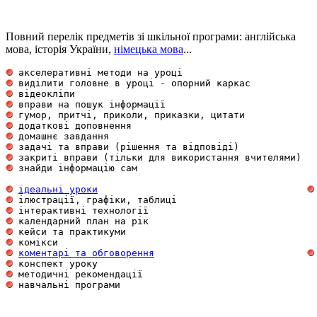
Повний перелік предметів зі шкільної програми: англійська
мова, історія України,
німецька мова
...
 акселеративні методи на уроці                       
 виділити головне в уроці - опорний каркас           
 відеокліпи                                          
 вправи на пошук інформації                          
 гумор, притчі, приколи, приказки, цитати            
 додаткові доповнення                                
 домашнє завдання                                    
 задачі та вправи (рішення та відповіді)             
 закриті вправи (тільки для використання вчителями)  
 знайди інформацію сам                               
ідеальні уроки
 ілюстрації, графіки, таблиці                        
 інтерактивні технології                             
 календарний план на рік                             
 кейси та практикуми                                 
 комікси                                             
коментарі та обговорення
 конспект уроку                                      
 методичні рекомендації                              
 навчальні програми                                  