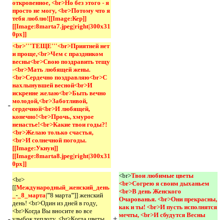
откровенное, <br>Но без этого - я 
просто не могу, <br>Потому что я 
тебя люблю![[Image:Кер]]
[[Image:8marta7.jpeg|right|300x31
0px]]
<br>'''ТЕЩЕ'''<br>Приятней нет 
и проще,<br>Чем с праздником 
весны<br>Свою поздравить тещу 
-<br>Мать любящей жены.
<br>Сердечно поздравляю<br>С 
нахлынувшей весной<br>И 
искренне желаю<br>Быть вечно 
молодой,<br>Заботливой, 
-
сердечной<br>И любящей, 
конечно!<br>Прочь, хмурое 
ненастье!<br>Какие твои годы?!
<br>Желаю только счастья,
<br>И солнечной погоды.
[[Image:Укнун]]
[[Image:8marta8.jpeg|right|300x31
0px]]
<br>
Твои любимые цветы 
<br>
<br>Согрею я своим дыханьем 
[[
Международный_женский_день
<br>В день Женского 
_
-
_8_марта
|'''8 марта''']] женский
Очарованья. <br>Они прекрасны, 
день! <br>Один из дней в году,
как и ты! <br>И пусть исполнятся 
<br>Когда Вы вносите во все
мечты, <br>И сбудутся Весны 
-
+
улыбок теплоту, <br>Когда цветы