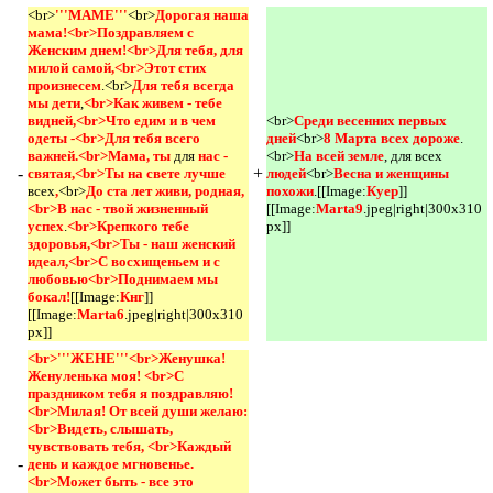
<br>
'''МАМЕ'''
<br>
Дорогая наша 
мама!<br>Поздравляем с 
Женским днем!<br>Для тебя, для 
милой самой,<br>Этот стих 
произнесем
.<br>
Для тебя всегда 
мы дети
,
<br>Как живем - тебе 
видней,<br>Что едим и в чем 
<br>
Среди весенних первых 
одеты -<br>Для тебя всего 
дней
<br>
8 Марта всех дороже
.
важней.<br>Мама, ты 
для
нас - 
<br>
На всей земле
, для всех
-
+
святая,<br>Ты на свете лучше 
людей
<br>
Весна и женщины 
всех
,
<br>
До ста лет живи, родная,
похожи
.[[Image:
Куер
]]
<br>В нас - твой жизненный 
[[Image:
Marta9
.jpeg|right|300x310
успех
.
<br>Крепкого тебе 
px]]
здоровья,<br>Ты - наш женский 
идеал,<br>С восхищеньем и с 
любовью<br>Поднимаем мы 
бокал!
[[Image:
Кнг
]]
[[Image:
Marta6
.jpeg|right|300x310
px]]
<br>'''ЖЕНЕ'''<br>Женушка! 
Женуленька моя! <br>С 
праздником тебя я поздравляю! 
<br>Милая! От всей души желаю: 
<br>Видеть, слышать, 
чувствовать тебя, <br>Каждый 
-
день и каждое мгновенье. 
<br>Может быть - все это 