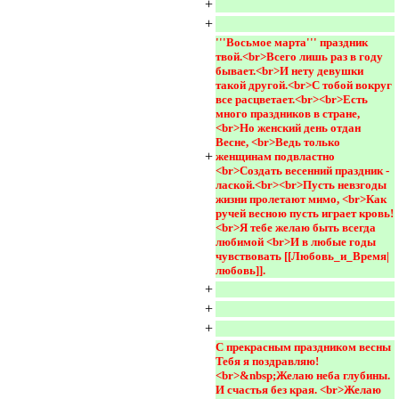
+
+
'''Восьмое марта''' праздник 
твой.<br>Всего лишь раз в году 
бывает.<br>И нету девушки 
такой другой.<br>С тобой вокруг 
все расцветает.<br><br>Есть 
много праздников в стране, 
<br>Но женский день отдан 
Весне, <br>Ведь только 
+
женщинам подвластно 
<br>Создать весенний праздник - 
лаской.<br><br>Пусть невзгоды 
жизни пролетают мимо, <br>Как 
ручей весною пусть играет кровь! 
<br>Я тебе желаю быть всегда 
любимой <br>И в любые годы 
чувствовать [[Любовь_и_Время|
любовь]].
+
+
+
С прекрасным праздником весны 
Тебя я поздравляю!
<br>&nbsp;Желаю неба глубины. 
И счастья без края. <br>Желаю 