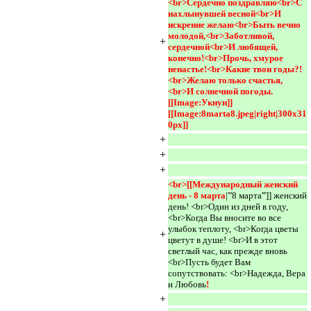
<br>Сердечно поздравляю<br>С 
нахлынувшей весной<br>И 
искренне желаю<br>Быть вечно 
молодой,<br>Заботливой, 
+
сердечной<br>И любящей, 
конечно!<br>Прочь, хмурое 
ненастье!<br>Какие твои годы?!
<br>Желаю только счастья,
<br>И солнечной погоды.
[[Image:Укнун]]
[[Image:8marta8.jpeg|right|300x31
0px]] 
+
+
+
<br>[[Международный женский 
день - 8 марта
|'''8 марта''']] женский
день! <br>Один из дней в году,
<br>Когда Вы вносите во все
улыбок теплоту, <br>Когда цветы
+
цветут в душе! <br>И в этот
светлый час, как прежде вновь
<br>Пусть будет Вам
сопутствовать: <br>Надежда, Вера
и Любовь
!
+