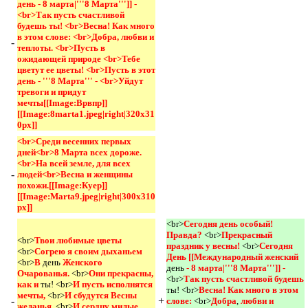
день - 8 марта|'''8 Марта''']] - 
<br>Так пусть счастливой 
будешь ты! <br>Весна! Как много 
в этом слове: <br>Добра, любви и 
-
теплоты. <br>Пусть в 
ожидающей природе <br>Тебе 
цветут ее цветы! <br>Пусть в этот 
день - '''8 Марта''' - <br>Уйдут 
тревоги и придут 
мечты[[Image:Врвпр]]
[[Image:8marta1.jpeg|right|320x31
0px]]
<br>Среди весенних первых 
дней<br>8 Марта всех дороже.
<br>На всей земле, для всех 
-
людей<br>Весна и женщины 
похожи.[[Image:Куер]]
[[Image:Marta9.jpeg|right|300x310
px]]
<br>
Сегодня день особый! 
Правда? 
<br>
Прекрасный 
<br>
Твои любимые цветы 
праздник у весны! 
<br>
Сегодня 
<br>
Согрею я своим дыханьем 
День [[Международный женский 
<br>
В 
день
Женского 
день
- 8 марта|'''8 Марта''']] - 
Очарованья. 
<br>
Они прекрасны, 
<br>
Так пусть счастливой будешь 
как и 
ты! <br>
И пусть исполнятся 
ты! <br>
Весна! Как много в этом 
мечты, 
<br>
И сбудутся Весны 
-
+
слове: 
<br>
Добра
,
любви и 
желанья
, <br>
И сердцу милые 