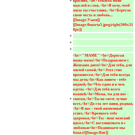
+
красиво, <br>Теплота моих 
мыслей и слов, <br>Я хочу, чтоб 
жила ты счастливо, <br>Берегла 
свою честь и любовь...
[[Image:Уыен]]
[[Image:8marta5.jpeg|right|300x31
0px]] 
+
+
+
<br>'''МАМЕ'''<br>Дорогая 
наша мама!<br>Поздравляем с 
Женским днем!<br>Для тебя, для 
милой самой,<br>Этот стих 
произнесем.<br>Для тебя всегда 
мы дети,<br>Как живем 
-
тебе 
видней,<br>Что едим и в чем 
одеты -<br>Для тебя всего 
важней.<br>Мама, ты для нас - 
+
святая,<br>Ты на свете лучше 
всех,<br>До ста лет живи, родная,
<br>В нас - твой жизненный 
успех.<br>Крепкого тебе 
здоровья,<br>Ты - наш женский 
идеал,<br>С восхищеньем и с 
любовью<br>Поднимаем мы 
бокал![[Image:Кнг]]