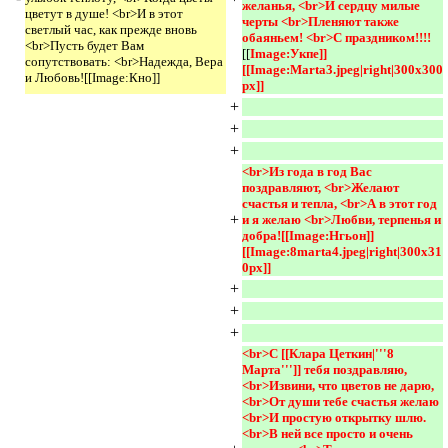
желанья, <br>И сердцу милые 
цветут в душе! <br>И в этот
черты <br>Пленяют также 
светлый час, как прежде вновь
обаяньем! <br>С праздником!!!!
<br>Пусть будет Вам
[[
Image:Укпе]]
сопутствовать: <br>Надежда, Вера
[[Image:Marta3.jpeg|right|300x300
и Любовь![[Image:Кно]]
px]] 
+
+
+
<br>Из года в год Вас 
поздравляют, <br>Желают 
счастья и тепла, <br>А в этот год 
+
и я желаю <br>Любви, терпенья и 
добра![[Image:Нгьон]]
[[Image:8marta4.jpeg|right|300x31
0px]] 
+
+
+
<br>С [[Клара Цеткин|'''8 
Марта''']] тебя поздравляю, 
<br>Извини, что цветов не дарю, 
<br>От души тебе счастья желаю 
<br>И простую открытку шлю. 
<br>В ней все просто и очень 