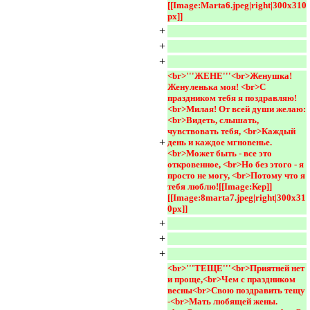
[[Image:Marta6.jpeg|right|300x310
px]] 
+
+
+
<br>'''ЖЕНЕ'''<br>Женушка! 
Женуленька моя! <br>С 
праздником тебя я поздравляю! 
<br>Милая! От всей души желаю: 
<br>Видеть, слышать, 
чувствовать тебя, <br>Каждый 
+
день и каждое мгновенье. 
<br>Может быть - все это 
откровенное, <br>Но без этого - я 
просто не могу, <br>Потому что я 
тебя люблю![[Image:Кер]]
[[Image:8marta7.jpeg|right|300x31
0px]] 
+
+
+
<br>'''ТЕЩЕ'''<br>Приятней нет 
и проще,<br>Чем с праздником 
весны<br>Свою поздравить тещу 
-<br>Мать любящей жены.