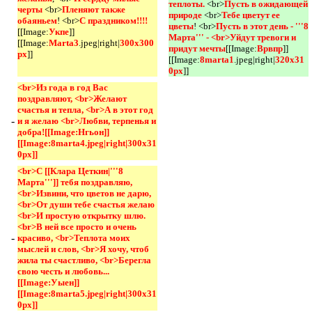
теплоты. 
<br>
Пусть в ожидающей 
черты 
<br>
Пленяют также 
природе 
<br>
Тебе цветут ее 
обаяньем
! <br>
С праздником!!!!
цветы
! <br>
Пусть в этот день - '''8 
[[Image:
Укпе
]]
Марта''' - <br>Уйдут тревоги и 
[[Image:
Marta3
.jpeg|right|
300x300
придут мечты
[[Image:
Врвпр
]]
px
]]
[[Image:
8marta1
.jpeg|right|
320x31
0px
]]
<br>Из года в год Вас 
поздравляют, <br>Желают 
счастья и тепла, <br>А в этот год 
-
и я желаю <br>Любви, терпенья и 
добра![[Image:Нгьон]]
[[Image:8marta4.jpeg|right|300x31
0px]]
<br>С [[Клара Цеткин|'''8 
Марта''']] тебя поздравляю, 
<br>Извини, что цветов не дарю, 
<br>От души тебе счастья желаю 
<br>И простую открытку шлю. 
<br>В ней все просто и очень 
-
красиво, <br>Теплота моих 
мыслей и слов, <br>Я хочу, чтоб 
жила ты счастливо, <br>Берегла 
свою честь и любовь...
[[Image:Уыен]]
[[Image:8marta5.jpeg|right|300x31
0px]]