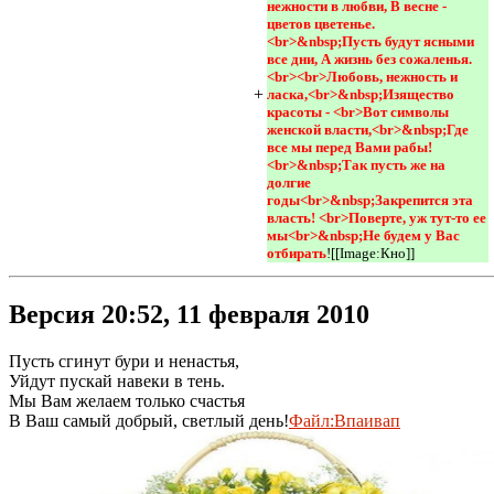
нежности в любви, В весне - 
цветов цветенье.
<br>&nbsp;Пусть будут ясными 
все дни, А жизнь без сожаленья.
<br><br>Любовь, нежность и 
+
ласка,<br>&nbsp;Изящество 
красоты - <br>Вот символы 
женской власти,<br>&nbsp;Где 
все мы перед Вами рабы!
<br>&nbsp;Так пусть же на 
долгие 
годы<br>&nbsp;Закрепится эта 
власть! <br>Поверте, уж тут-то ее 
мы<br>&nbsp;Не будем у Вас 
отбирать
![[Image:Кно]]
Версия 20:52, 11 февраля 2010
Пусть сгинут бури и ненастья,
Уйдут пускай навеки в тень.
Мы Вам желаем только счастья
В Ваш самый добрый, светлый день!
Файл:Впаивап