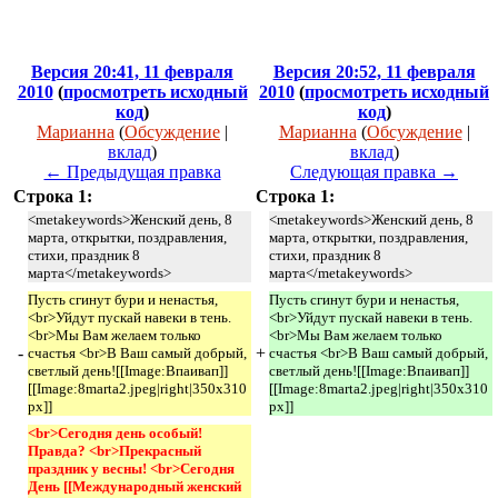
Версия 20:41, 11 февраля
Версия 20:52, 11 февраля
2010
(
просмотреть исходный
2010
(
просмотреть исходный
код
)
код
)
Марианна
(
Обсуждение
|
Марианна
(
Обсуждение
|
вклад
)
вклад
)
← Предыдущая правка
Следующая правка →
Строка 1:
Строка 1:
<metakeywords>Женский день, 8
<metakeywords>Женский день, 8
марта, открытки, поздравления,
марта, открытки, поздравления,
стихи, праздник 8
стихи, праздник 8
марта</metakeywords>
марта</metakeywords>
Пусть сгинут бури и ненастья,
Пусть сгинут бури и ненастья,
<br>Уйдут пускай навеки в тень.
<br>Уйдут пускай навеки в тень.
<br>Мы Вам желаем только
<br>Мы Вам желаем только
-
+
счастья <br>В Ваш самый добрый,
счастья <br>В Ваш самый добрый,
светлый день![[Image:Впаивап]]
светлый день![[Image:Впаивап]]
[[Image:8marta2.jpeg|right|350x310
[[Image:8marta2.jpeg|right|350x310
px]]
px]]
<br>Сегодня день особый! 
Правда? <br>Прекрасный 
праздник у весны! <br>Сегодня 
День [[Международный женский 