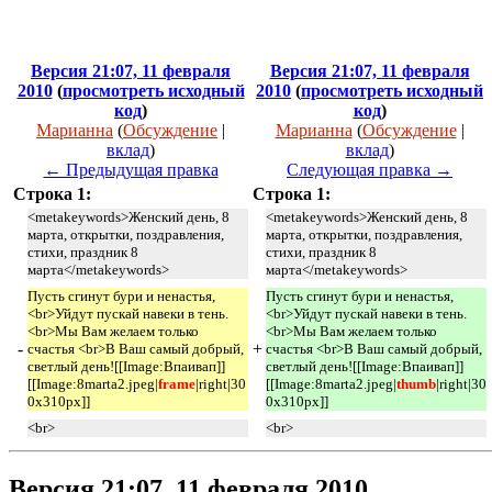
Версия 21:07, 11 февраля
Версия 21:07, 11 февраля
2010
(
просмотреть исходный
2010
(
просмотреть исходный
код
)
код
)
Марианна
(
Обсуждение
|
Марианна
(
Обсуждение
|
вклад
)
вклад
)
← Предыдущая правка
Следующая правка →
Строка 1:
Строка 1:
<metakeywords>Женский день, 8
<metakeywords>Женский день, 8
марта, открытки, поздравления,
марта, открытки, поздравления,
стихи, праздник 8
стихи, праздник 8
марта</metakeywords>
марта</metakeywords>
Пусть сгинут бури и ненастья,
Пусть сгинут бури и ненастья,
<br>Уйдут пускай навеки в тень.
<br>Уйдут пускай навеки в тень.
<br>Мы Вам желаем только
<br>Мы Вам желаем только
-
+
счастья <br>В Ваш самый добрый,
счастья <br>В Ваш самый добрый,
светлый день![[Image:Впаивап]]
светлый день![[Image:Впаивап]]
[[Image:8marta2.jpeg|
frame
|right|30
[[Image:8marta2.jpeg|
thumb
|right|30
0x310px]]
0x310px]]
<br>
<br>
Версия 21:07, 11 февраля 2010