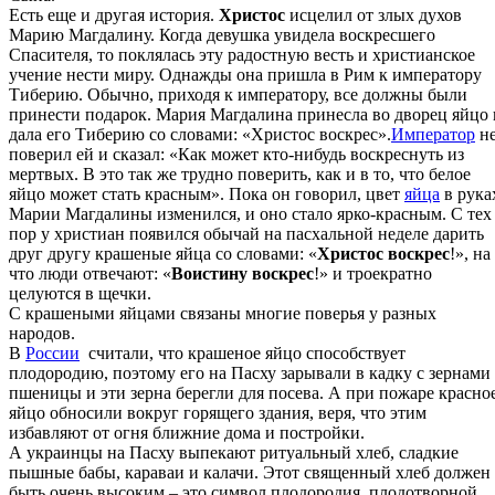
Есть еще и другая история.
Христос
исцелил от злых духов
Марию Магдалину. Когда девушка увидела воскресшего
Спасителя, то поклялась эту радостную весть и христианское
учение нести миру. Однажды она пришла в Рим к императору
Тиберию. Обычно, приходя к императору, все должны были
принести подарок. Мария Магдалина принесла во дворец яйцо 
дала его Тиберию со словами: «Христос воскрес».
Император
н
поверил ей и сказал: «Как может кто-нибудь воскреснуть из
мертвых. В это так же трудно поверить, как и в то, что белое
яйцо может стать красным». Пока он говорил, цвет
яйца
в рука
Марии Магдалины изменился, и оно стало ярко-красным. С тех
пор у христиан появился обычай на пасхальной неделе дарить
друг другу крашеные яйца со словами: «
Христос воскрес
!», на
что люди отвечают: «
Воистину воскрес
!» и троекратно
целуются в щечки.
С крашеными яйцами связаны многие поверья у разных
народов.
В
России
считали, что крашеное яйцо способствует
плодородию, поэтому его на Пасху зарывали в кадку с зернами
пшеницы и эти зерна берегли для посева. А при пожаре красно
яйцо обносили вокруг горящего здания, веря, что этим
избавляют от огня ближние дома и постройки.
А украинцы на Пасху выпекают ритуальный хлеб, сладкие
пышные бабы, караваи и калачи. Этот священный хлеб должен
быть очень высоким – это символ плодородия, плодотворной