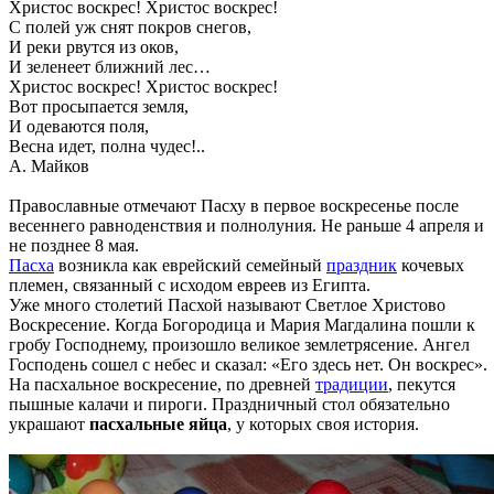
Христос воскрес! Христос воскрес!
С полей уж снят покров снегов,
И реки рвутся из оков,
И зеленеет ближний лес…
Христос воскрес! Христос воскрес!
Вот просыпается земля,
И одеваются поля,
Весна идет, полна чудес!..
А. Майков
Православные отмечают Пасху в первое воскресенье после
весеннего равноденствия и полнолуния. Не раньше 4 апреля и
не позднее 8 мая.
Пасха
возникла как еврейский семейный
праздник
кочевых
племен, связанный с исходом евреев из Египта.
Уже много столетий Пасхой называют Светлое Христово
Воскресение. Когда Богородица и Мария Магдалина пошли к
гробу Господнему, произошло великое землетрясение. Ангел
Господень сошел с небес и сказал: «Его здесь нет. Он воскрес».
На пасхальное воскресение, по древней
традиции
, пекутся
пышные калачи и пироги. Праздничный стол обязательно
украшают
пасхальные яйца
, у которых своя история.