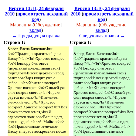
Версия 13:11, 24 февраля
Версия 13:16, 24 февраля
2010
(
просмотреть исходный
2010
(
просмотреть исходный
код
)
код
)
Марианна
(
Обсуждение
|
Марианна
(
Обсуждение
|
вклад
)
вклад
)
← Предыдущая правка
Следующая правка →
Строка 1:
Строка 1:
&nbsp;Елена Биченок<br>
<br>'''Традиция красить яйца на
&nbsp;Елена Биченок<br>
Пасху.'''<br><br>Христос воскрес!
<br>'''Традиция красить яйца на
<br>Повсюду благовест
Пасху.'''<br><br>Христос воскрес!
(церковный колокольный звон)
<br>Повсюду благовест
гудит,<br>Из всех церквей народ
(церковный колокольный звон)
валит.<br>Заря глядит уже с
гудит,<br>Из всех церквей народ
небес…<br>Христос воскрес!
валит.<br>Заря глядит уже с
Христос воскрес!<br>С полей уж
небес…<br>Христос воскрес!
снят покров снегов,<br>И реки
Христос воскрес!<br>С полей уж
рвутся из оков,<br>И зеленеет
снят покров снегов,<br>И реки
ближний лес…<br>Христос
рвутся из оков,<br>И зеленеет
воскрес! Христос воскрес!<br>Вот
ближний лес…<br>Христос
просыпается земля,<br>И
воскрес! Христос воскрес!<br>Вот
одеваются поля,<br>Весна идет,
просыпается земля,<br>И
полна чудес!..<br>А. Майков<br>
одеваются поля,<br>Весна идет,
<br>Православные отмечают
полна чудес!..<br>А. Майков<br>
Пасху в первое воскресенье после
<br>Православные отмечают