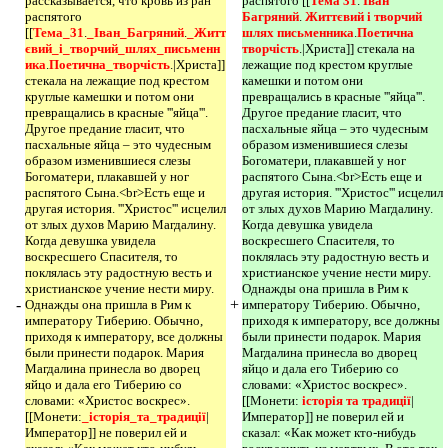
рассказывается, что кровь из ран
распятого [[
Тема 31
.
Іван 
распятого
Багряний
.
Життєвий і творчий 
[[
Тема_31
.
_Іван_Багряний
.
_Житт
шлях письменника
.
Поетична 
євий_і_творчий_шлях_письменн
творчість
.|Христа]] стекала на
ика
.
Поетична_творчість
.|Христа]]
лежащие под крестом круглые
стекала на лежащие под крестом
камешки и потом они
круглые камешки и потом они
превращались в красные '''яйца'''.
превращались в красные '''яйца'''.
Другое предание гласит, что
Другое предание гласит, что
пасхальные яйца – это чудесным
пасхальные яйца – это чудесным
образом изменившиеся слезы
образом изменившиеся слезы
Богоматери, плакавшей у ног
Богоматери, плакавшей у ног
распятого Сына.<br>Есть еще и
распятого Сына.<br>Есть еще и
другая история. '''Христос''' исцелил
другая история. '''Христос''' исцелил
от злых духов Марию Магдалину.
от злых духов Марию Магдалину.
Когда девушка увидела
Когда девушка увидела
воскресшего Спасителя, то
воскресшего Спасителя, то
поклялась эту радостную весть и
поклялась эту радостную весть и
христианское учение нести миру.
христианское учение нести миру.
Однажды она пришла в Рим к
-
+
Однажды она пришла в Рим к
императору Тиберию. Обычно,
императору Тиберию. Обычно,
приходя к императору, все должны
приходя к императору, все должны
были принести подарок. Мария
были принести подарок. Мария
Магдалина принесла во дворец
Магдалина принесла во дворец
яйцо и дала его Тиберию со
яйцо и дала его Тиберию со
словами: «Христос воскрес».
словами: «Христос воскрес».
[[Монети:
історія та традиції
|
[[Монети:
_історія_та_традиції
|
Император]] не поверил ей и
Император]] не поверил ей и
сказал: «Как может кто-нибудь