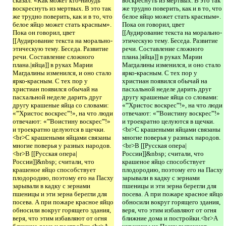
сказал: «Как может кто-нибудь
воскреснуть из мертвых. В это так
воскреснуть из мертвых. В это так
же трудно поверить, как и в то, что
же трудно поверить, как и в то, что
белое яйцо может стать красным».
белое яйцо может стать красным».
Пока он говорил, цвет
Пока он говорил, цвет
[[Аудирование текста на морально-
[[Аудирование текста на морально-
этическую тему. Беседа. Развитие
этическую тему. Беседа. Развитие
речи. Составление сложного
речи. Составление сложного
плана.|яйца]] в руках Марии
плана.|яйца]] в руках Марии
Магдалины изменился, и оно стало
Магдалины изменился, и оно стало
ярко-красным. С тех пор у
ярко-красным. С тех пор у
христиан появился обычай на
христиан появился обычай на
пасхальной неделе дарить друг
пасхальной неделе дарить друг
другу крашеные яйца со словами:
другу крашеные яйца со словами:
«'''Христос воскрес'''!», на что люди
«'''Христос воскрес'''!», на что люди
отвечают: «'''Воистину воскрес'''!»
отвечают: «'''Воистину воскрес'''!»
и троекратно целуются в щечки.
и троекратно целуются в щечки.
<br>С крашеными яйцами связаны
<br>С крашеными яйцами связаны
многие поверья у разных народов.
многие поверья у разных народов.
<br>В [[Русская опера|
<br>В [[Русская опера|
России]]&nbsp; считали, что
России]]&nbsp; считали, что
крашеное яйцо способствует
крашеное яйцо способствует
плодородию, поэтому его на Пасху
плодородию, поэтому его на Пасху
зарывали в кадку с зернами
зарывали в кадку с зернами
пшеницы и эти зерна берегли для
пшеницы и эти зерна берегли для
посева. А при пожаре красное яйцо
посева. А при пожаре красное яйцо
обносили вокруг горящего здания,
обносили вокруг горящего здания,
веря, что этим избавляют от огня
веря, что этим избавляют от огня
ближние дома и постройки.<br>А