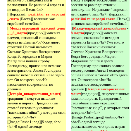
весеннего равноденствия и
Пасху в первое воскресенье после
полнолуния. Не раньше 4 апреля и
весеннего равноденствия и
не позднее 8 мая.<br>
полнолуния. Не раньше 4 апреля и
[[Державні,
_релігійні_та_народні
не позднее 8 мая.<br>[[Державні,
_свята
.|Пасха]] возникла как
релігійні та народні свята
.|Пасха]]
еврейский семейный
возникла как еврейский семейный
[[
Международный_женский_день
[[
Международный женский день 
-
_
-
_8_марта
|праздник]] кочевых
8 марта
|праздник]] кочевых
племен, связанный с исходом
племен, связанный с исходом
евреев из Египта.<br>Уже много
евреев из Египта.<br>Уже много
столетий Пасхой называют
столетий Пасхой называют
Светлое Христово Воскресение.
Светлое Христово Воскресение.
Когда Богородица и Мария
Когда Богородица и Мария
Магдалина пошли к гробу
Магдалина пошли к гробу
Господнему, произошло великое
Господнему, произошло великое
землетрясение. Ангел Господень
землетрясение. Ангел Господень
сошел с небес и сказал: «Его здесь
сошел с небес и сказал: «Его здесь
нет. Он воскрес».<br>На
нет. Он воскрес».<br>На
пасхальное воскресение, по
пасхальное воскресение, по
древней
древней [[
Історія використання 
[[
Історія_використання_монет
|
монет
|традиции]], пекутся пышные
традиции]], пекутся пышные
калачи и пироги. Праздничный
калачи и пироги. Праздничный
стол обязательно украшают
стол обязательно украшают
'''пасхальные яйца''', у которых своя
'''пасхальные яйца''', у которых своя
история.<br><br>
история.<br><br>
[[Image:Pasha1.jpeg]]&nbsp;<br>
[[Image:Pasha1.jpeg]]&nbsp;<br>
<br>В одной легенде
<br>В одной легенде
рассказывается, что кровь из ран