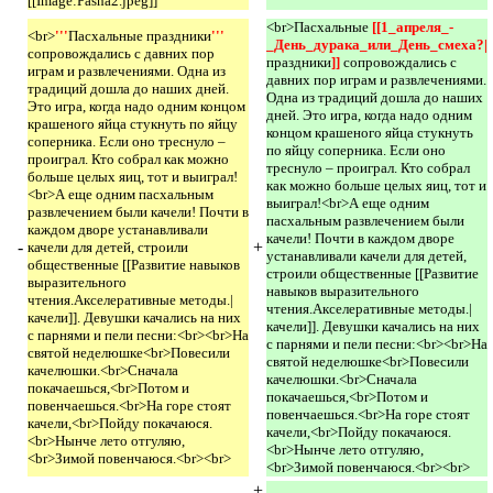
[[Image:Pasha2.jpeg]]
<br>Пасхальные
[[1_апреля_-
<br>
'''
Пасхальные праздники
''' 
_День_дурака_или_День_смеха?|
сопровождались с давних пор
праздники
]] 
сопровождались с
играм и развлечениями. Одна из
давних пор играм и развлечениями.
традиций дошла до наших дней.
Одна из традиций дошла до наших
Это игра, когда надо одним концом
дней. Это игра, когда надо одним
крашеного яйца стукнуть по яйцу
концом крашеного яйца стукнуть
соперника. Если оно треснуло –
по яйцу соперника. Если оно
проиграл. Кто собрал как можно
треснуло – проиграл. Кто собрал
больше целых яиц, тот и выиграл!
как можно больше целых яиц, тот и
<br>А еще одним пасхальным
выиграл!<br>А еще одним
развлечением были качели! Почти в
пасхальным развлечением были
каждом дворе устанавливали
качели! Почти в каждом дворе
-
+
качели для детей, строили
устанавливали качели для детей,
общественные [[Развитие навыков
строили общественные [[Развитие
выразительного
навыков выразительного
чтения.Акселеративные методы.|
чтения.Акселеративные методы.|
качели]]. Девушки качались на них
качели]]. Девушки качались на них
с парнями и пели песни:<br><br>На
с парнями и пели песни:<br><br>На
святой неделюшке<br>Повесили
святой неделюшке<br>Повесили
качелюшки.<br>Сначала
качелюшки.<br>Сначала
покачаешься,<br>Потом и
покачаешься,<br>Потом и
повенчаешься.<br>На горе стоят
повенчаешься.<br>На горе стоят
качели,<br>Пойду покачаюся.
качели,<br>Пойду покачаюся.
<br>Нынче лето отгуляю,
<br>Нынче лето отгуляю,
<br>Зимой повенчаюся.<br><br>
<br>Зимой повенчаюся.<br><br>
+