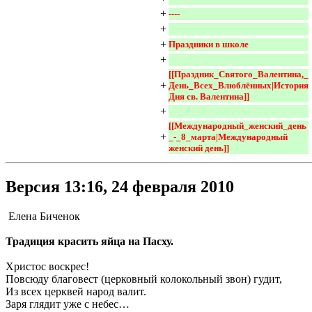
+
----
+
+
Праздники в школе
+
[[Праздник_Святого_Валентина,_
+
День_Всех_Влюблённых|История 
Дня св. Валентина]]
+
[[Международный_женский_день
+
_-_8_марта|Международный 
женский день]]
Версия 13:16, 24 февраля 2010
Елена Биченок
Традиция красить яйца на Пасху.
Христос воскрес!
Повсюду благовест (церковный колокольный звон) гудит,
Из всех церквей народ валит.
Заря глядит уже с небес…