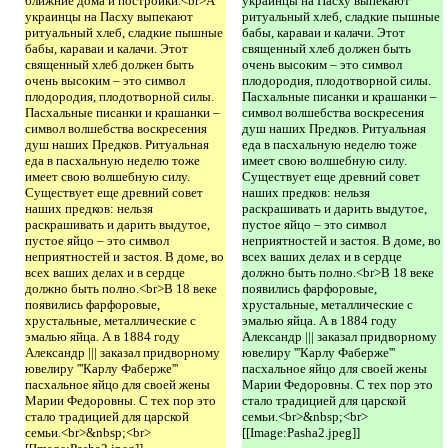
ближние дома и постройки.<br>А
украинцы на Пасху выпекают
украинцы на Пасху выпекают
ритуальный хлеб, сладкие пышные
ритуальный хлеб, сладкие пышные
бабы, караваи и калачи. Этот
бабы, караваи и калачи. Этот
священный хлеб должен быть
священный хлеб должен быть
очень высоким – это символ
очень высоким – это символ
плодородия, плодотворной силы.
плодородия, плодотворной силы.
Пасхальные писанки и крашанки –
Пасхальные писанки и крашанки –
символ волшебства воскресения
символ волшебства воскресения
душ наших Предков. Ритуальная
душ наших Предков. Ритуальная
еда в пасхальную неделю тоже
еда в пасхальную неделю тоже
имеет свою волшебную силу.
имеет свою волшебную силу.
Существует еще древний совет
Существует еще древний совет
наших предков: нельзя
наших предков: нельзя
раскрашивать и дарить выдутое,
раскрашивать и дарить выдутое,
пустое яйцо – это символ
пустое яйцо – это символ
неприятностей и застоя. В доме, во
неприятностей и застоя. В доме, во
всех ваших делах и в сердце
всех ваших делах и в сердце
должно быть полно.<br>В 18 веке
должно быть полно.<br>В 18 веке
появились фарфоровые,
появились фарфоровые,
хрустальные, металлические с
хрустальные, металлические с
эмалью яйца. А в 1884 году
эмалью яйца. А в 1884 году
Александр ||| заказал придворному
Александр ||| заказал придворному
ювелиру '''Карлу Фаберже'''
ювелиру '''Карлу Фаберже'''
пасхальное яйцо для своей жены
пасхальное яйцо для своей жены
Марии Федоровны. С тех пор это
Марии Федоровны. С тех пор это
стало традицией для царской
стало традицией для царской
семьи.<br>&nbsp;<br>
семьи.<br>&nbsp;<br>
[[Image:Pasha2.jpeg]]