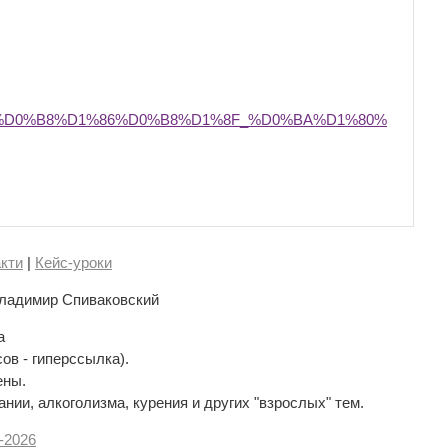
4%D0%B8%D1%86%D0%B8%D1%8F_%D0%BA%D1%80%
кти
|
Кейс-уроки
ладимир Спиваковский
а
сов - гиперссылка).
ены.
нии, алкоголизма, курения и других "взрослых" тем.
-
2026