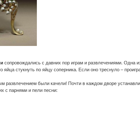
ки
сопровождались с давних пор играм и развлечениями. Одна из
 яйца стукнуть по яйцу соперника. Если оно треснуло – проигр
м развлечением были качели! Почти в каждом дворе устанавл
х с парнями и пели песни: