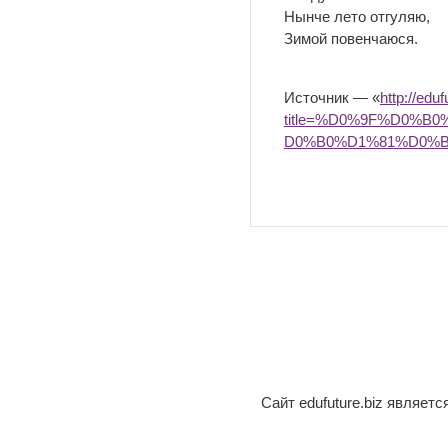
Нынче лето отгуляю,
Зимой повенчаюся.
Источник — «
http://edu
title=%D0%9F%D0%
D0%B0%D1%81%D0%
Сайт edufuture.biz являет