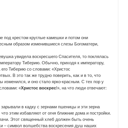
е под крестом круглые камешки и потом они
удесным образом изменившиеся слезы Богоматери,
евушка увидела воскресшего Спасителя, то поклялась
императору Тиберию. Обычно, приходя к императору,
 его Тиберию со словами: «Христос
вых. В это так же трудно поверить, как и в то, что
 изменился, и оно стало ярко-красным. С тех пор у
словами: «
Христос воскрес
!», на что люди отвечают:
 зарывали в кадку с зернами пшеницы и эти зерна
, что этим избавляют от огня ближние дома и постройки.
лачи. Этот священный хлеб должен быть очень
ки – символ волшебства воскресения душ наших