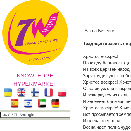
Елена Биченок
Традиция красить яйц
Христос воскрес!
Повсюду благовест (це
Из всех церквей народ 
KNOWLEDGE
Заря глядит уже с неб
Христос воскрес! Христ
HYPERMARKET
С полей уж снят покров
И реки рвутся из оков,
И зеленеет ближний л
Христос воскрес! Христ
Вот просыпается земля
И одеваются поля,
Весна идет, полна чудес