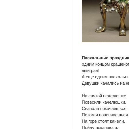
Пасхальные праздни
одним концом крашеного
выиграл!
А еще одним пасхальны
Девушки качались на ни
На святой неделюшке
Повесили качелюшки.
Сначала покачаешься,
Потом и повенчаешься.
На горе стоят качели,
Пойду покачаюся.