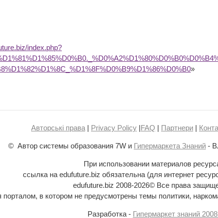
future.biz/index.php?
B0%D1%81%D1%85%D0%B0._%D0%A2%D1%80%D0%B0%D0%B
B8%D1%82%D1%8C_%D1%8F%D0%B9%D1%86%D0%B0
»
Авторські права
|
Privacy Policy
|
FAQ
|
Партнери
|
Конта
© Автор системы образования 7W и
Гипермаркета Знаний
- В
При использовании материалов ресурс
ссылка на edufuture.biz обязательна (для интернет ресур
edufuture.biz 2008-
2026© Все права защищ
ся порталом, в котором не предусмотрены темы политики, наркома
Разработка -
Гипермаркет знаний 2008