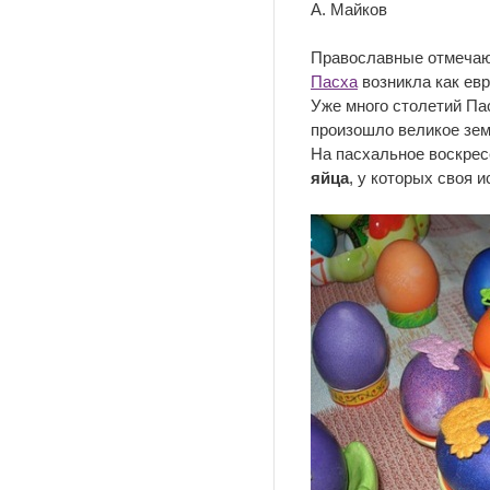
А. Майков
Православные отмечают
Пасха
возникла как ев
Уже много столетий Па
произошло великое земл
На пасхальное воскрес
яйца
, у которых своя и