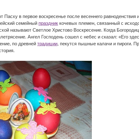
 Пасху в первое воскресенье после весеннего равноденствия и 
рейский семейный
праздник
кочевых племен, связанный с исходо
схой называют Светлое Христово Воскресение. Когда Богородиц
етрясение. Ангел Господень сошел с небес и сказал: «Его здес
ение, по древней
традиции
, пекутся пышные калачи и пироги. 
стория.