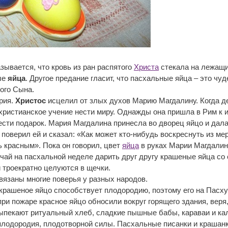
зывается, что кровь из ран распятого
Христа
стекала на лежащи
ые
яйца
. Другое предание гласит, что пасхальные яйца – это ч
ого Сына.
ория.
Христос
исцелил от злых духов Марию Магдалину. Когда д
 христианское учение нести миру. Однажды она пришла в Рим к 
сти подарок. Мария Магдалина принесла во дворец яйцо и дала
 поверил ей и сказал: «Как может кто-нибудь воскреснуть из мерт
ь красным». Пока он говорил, цвет
яйца
в руках Марии Магдалины
чай на пасхальной неделе дарить друг другу крашеные яйца со 
и троекратно целуются в щечки.
язаны многие поверья у разных народов.
крашеное яйцо способствует плодородию, поэтому его на Пасху
при пожаре красное яйцо обносили вокруг горящего здания, веря
ыпекают ритуальный хлеб, сладкие пышные бабы, караваи и ка
плодородия, плодотворной силы. Пасхальные писанки и крашан