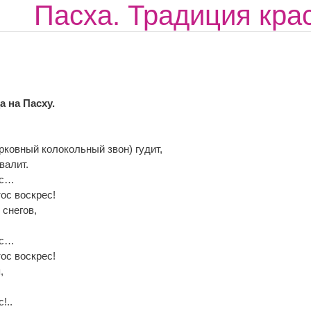
Пасха. Традиция кра
а на Пасху.
рковный колокольный звон) гудит,
валит.
ес…
ос воскрес!
 снегов,
ес…
ос воскрес!
,
!..