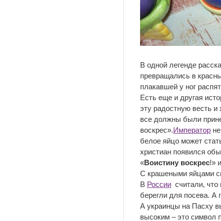
В одной легенде расска
превращались в красн
плакавшей у ног распят
Есть еще и другая ист
эту радостную весть и
все должны были прине
воскрес».
Император
не
белое яйцо может стат
христиан появился обы
«
Воистину воскрес
!» 
С крашеными яйцами св
В
России
считали, что 
берегли для посева. А 
А украинцы на Пасху в
высоким – это символ 