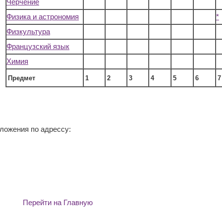
Черчение
Физика и астрономия
*
Физкультура
Французcкий язык
Химия
Предмет
1
2
3
4
5
6
7
ложения по адрессу:
Перейти на Главную