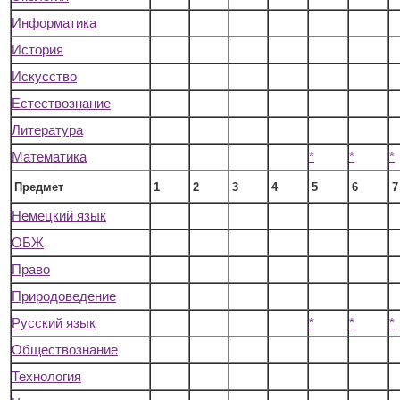
Информатика
История
Искусство
Естествознание
Литература
Математика
*
*
*
Предмет
1
2
3
4
5
6
7
Немецкий язык
ОБЖ
Право
Природоведение
Русский язык
*
*
*
Обществознание
Технология