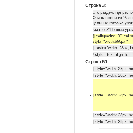
Строка 3:
Это раздел, где расп
Они сложены из ''базов
цельные готовые уро
<center>'''Полные урок
{| cellspacing="0" cell
-
style="width:650px;"
|- style="width: 28px; h
! style="text-align: le
Строка 50:
| style="width: 28px; he
| style="width: 28px; he
-
| style="width: 28px; he
| style="width: 28px; he
| style="width: 28px; he