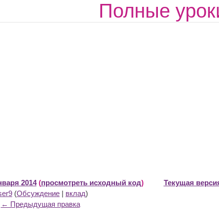
Полные урок
нваря 2014
(
просмотреть исходный код
)
Текущая версия
ser9
(
Обсуждение
|
вклад
)
← Предыдущая правка