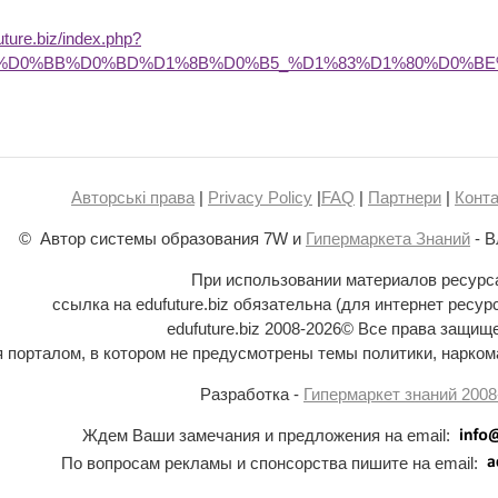
future.biz/index.php?
BE%D0%BB%D0%BD%D1%8B%D0%B5_%D1%83%D1%80%D0%B
Авторські права
|
Privacy Policy
|
FAQ
|
Партнери
|
Конта
© Автор системы образования 7W и
Гипермаркета Знаний
- В
При использовании материалов ресурс
ссылка на edufuture.biz обязательна (для интернет ресур
edufuture.biz 2008-
2026© Все права защищ
ся порталом, в котором не предусмотрены темы политики, наркома
Разработка -
Гипермаркет знаний 2008
Ждем Ваши замечания и предложения на email:
По вопросам рекламы и спонсорства пишите на email: