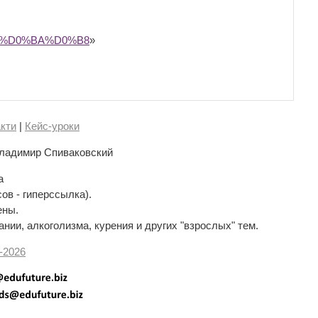
E%D0%BA%D0%B8
»
кти
|
Кейс-уроки
ладимир Спиваковский
а
сов - гиперссылка).
ены.
нии, алкоголизма, курения и других "взрослых" тем.
-
2026