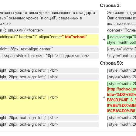
Строка 3:
оложены уже готовые уроки повышенного стандарта.
Это раздел, гд
ых'' обычных уроков ''и опций'', сведенных в
Они сложены из 
ки.<br>
цельные готов
и (с опциями)'''</center>
<center>'''Полн
padding="0" border="1" align="center
" id="school
"
{| cellspacing="
+
style="width:650
eight: 28px; text-align: center;"
|- style="width: 
ft;" | <span style="font-size: 10pt;">Предмет</span>
! style="text-al
Строка 50:
ight: 28px; text-align: left;" | <br>
| style="width: 2
ight: 28px; text-align: left;" | <br>
| style="width: 2
| style="width: 28
[http://school.
title=%D0%
+
ight: 28px; text-align: left;" | <br>
B8%D1%8F_6
0%BE%D0%BB
0%BA%D0%B8 
ight: 28px; text-align: left;" | <br>
| style="width: 2
ight: 28px; text-align: left;" | <br>
| style="width: 2