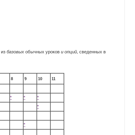
 из
базовых
обычных уроков
и опций
, сведенных в
8
9
10
11
*
*
*
*
*