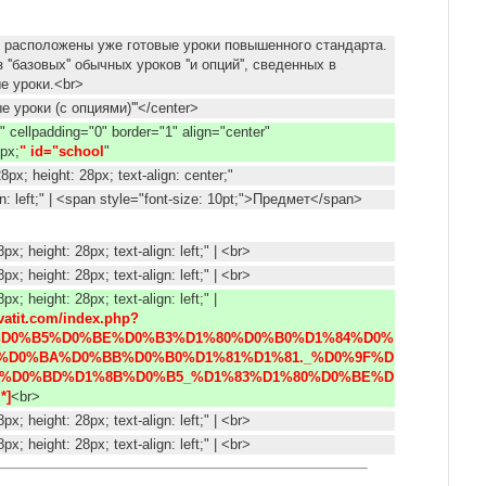
е расположены уже готовые уроки повышенного стандарта.
''базовых'' обычных уроков ''и опций'', сведенных в
ые уроки.<br>
ые уроки (с опциями)'''</center>
0" cellpadding="0" border="1" align="center"
px;
" id="school
"
28px; height: 28px; text-align: center;"
ign: left;" | <span style="font-size: 10pt;">Предмет</span>
8px; height: 28px; text-align: left;" | <br>
8px; height: 28px; text-align: left;" | <br>
px; height: 28px; text-align: left;" |
xvatit.com/index.php?
93%D0%B5%D0%BE%D0%B3%D1%80%D0%B0%D1%84%D0%
_%D0%BA%D0%BB%D0%B0%D1%81%D1%81._%D0%9F%D
%D0%BD%D1%8B%D0%B5_%D1%83%D1%80%D0%BE%D
*]
<br>
8px; height: 28px; text-align: left;" | <br>
8px; height: 28px; text-align: left;" | <br>