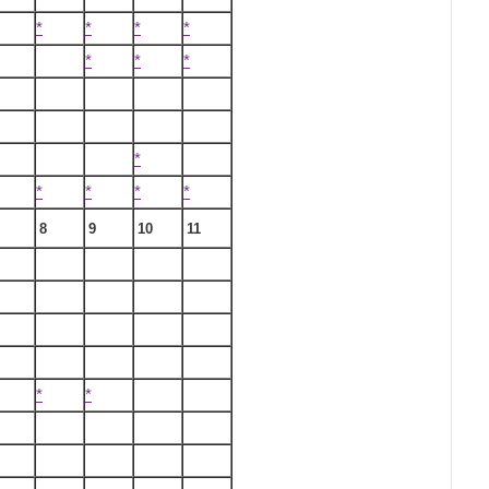
*
*
*
*
*
*
*
*
*
*
*
*
8
9
10
11
*
*