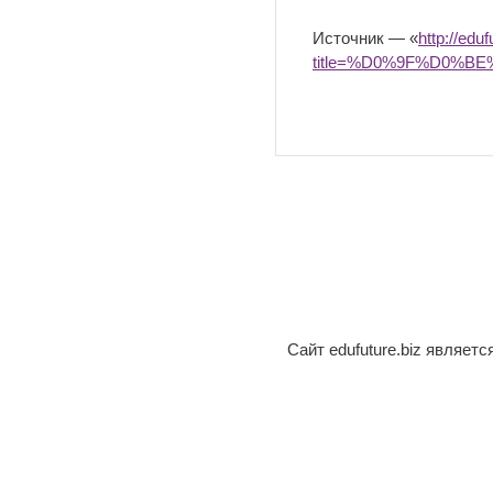
Источник — «
http://edu
title=%D0%9F%D0%
Сайт edufuture.biz являет