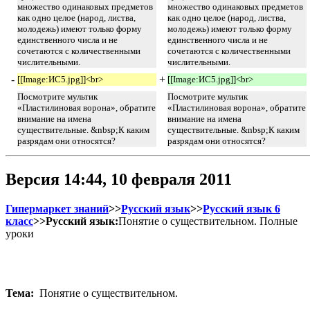
множество одинаковых предметов
множество одинаковых предметов
как одно целое (народ, листва,
как одно целое (народ, листва,
молодежь) имеют только форму
молодежь) имеют только форму
единственного числа и не
единственного числа и не
сочетаются с количественными
сочетаются с количественными
числительными.
числительными.
-
+
[[Image:ИС5.jpg]]<br>
[[Image:ИС5.jpg]]<br>
Посмотрите мультик
Посмотрите мультик
«Пластилиновая ворона», обратите
«Пластилиновая ворона», обратите
внимание на имена
внимание на имена
существительные. &nbsp;К каким
существительные. &nbsp;К каким
разрядам они относятся?
разрядам они относятся?
Версия 14:44, 10 февраля 2011
Гипермаркет знаний
>>
Русский язык
>>
Русский язык 6
класс
>>Русский язык:
Понятие о существительном. Полные
уроки
Тема:
Понятие о существительном.