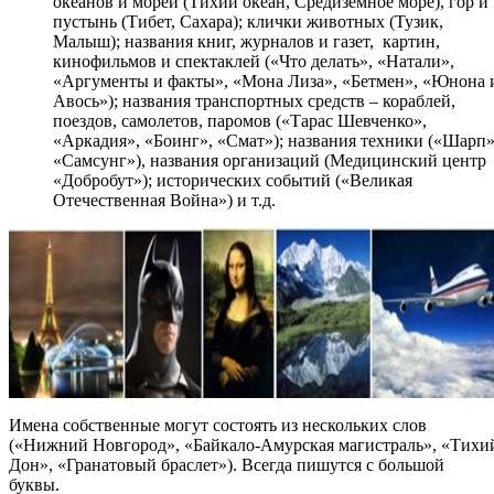
океанов и морей (Тихий океан, Средиземное море), гор и
пустынь (Тибет, Сахара); клички животных (Тузик,
Малыш); названия книг, журналов и газет, картин,
кинофильмов и спектаклей («Что делать», «Натали»,
«Аргументы и факты», «Мона Лиза», «Бетмен», «Юнона 
Авось»); названия транспортных средств – кораблей,
поездов, самолетов, паромов («Тарас Шевченко»,
«Аркадия», «Боинг», «Смат»); названия техники («Шарп»
«Самсунг»), названия организаций (Медицинский центр
«Добробут»); исторических событий («Великая
Отечественная Война») и т.д.
Имена собственные могут состоять из нескольких слов
(«Нижний Новгород», «Байкало-Амурская магистраль», «Тихи
Дон», «Гранатовый браслет»). Всегда пишутся с большой
буквы.