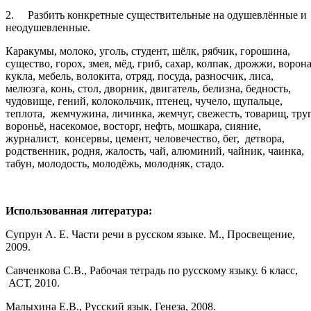
2.
Разбить конкретные существительные на одушевлённые и
неодушевленные.
Каракумы, молоко, уголь, студент, шёлк, рябчик, горошина,
существо, горох, змея, мёд, гриб, сахар, колпак, дрожжи, ворона
кукла, мебель, волокита, отряд, посуда, разносчик, лиса,
мелюзга, конь, стол, дворник, двигатель, белизна, бедность,
чудовище, гений, колокольчик, птенец, чучело, щупальце,
теплота, жемчужина, личинка, жемчуг, свежесть, товарищ, тру
вороньё, насекомое, восторг, нефть, мошкара, сияние,
журналист, консервы, цемент, человечество, бег, детвора,
родственник, родня, жалость, чай, алюминий, чайник, чаинка,
табун, молодость, молодёжь, молодняк, стадо.
Использованная литература:
Супрун А. Е. Части речи в русском языке. М., Просвещение,
2009.
Савченкова С.В., Рабочая тетрадь по русскому языку. 6 класс,
АСТ, 2010.
Малыхина Е.В., Русский язык, Генеза, 2008.