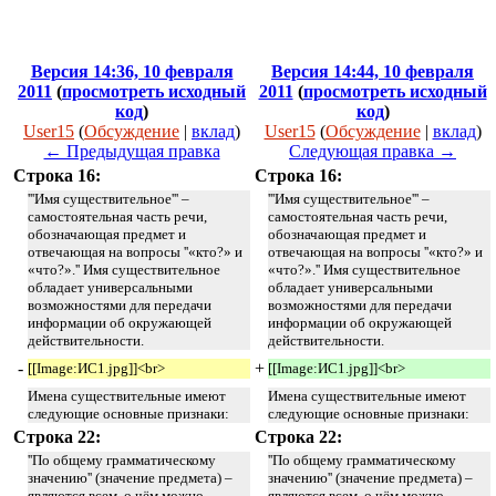
Версия 14:36, 10 февраля
Версия 14:44, 10 февраля
2011
(
просмотреть исходный
2011
(
просмотреть исходный
код
)
код
)
User15
(
Обсуждение
|
вклад
)
User15
(
Обсуждение
|
вклад
)
← Предыдущая правка
Следующая правка →
Строка 16:
Строка 16:
'''Имя существительное''' –
'''Имя существительное''' –
самостоятельная часть речи,
самостоятельная часть речи,
обозначающая предмет и
обозначающая предмет и
отвечающая на вопросы ''«кто?» и
отвечающая на вопросы ''«кто?» и
«что?».'' Имя существительное
«что?».'' Имя существительное
обладает универсальными
обладает универсальными
возможностями для передачи
возможностями для передачи
информации об окружающей
информации об окружающей
действительности.
действительности.
-
+
[[Image:ИС1.jpg]]<br>
[[Image:ИС1.jpg]]<br>
Имена существительные имеют
Имена существительные имеют
следующие основные признаки:
следующие основные признаки:
Строка 22:
Строка 22:
''По общему грамматическому
''По общему грамматическому
значению'' (значение предмета) –
значению'' (значение предмета) –
являются всем, о чём можно
являются всем, о чём можно