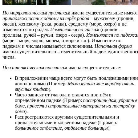
По морфологическим признакам
имена существительные имеют
принадлежность к одному из трёх родов
– мужскому (пролив,
океан), женскому (река, роща), среднему (море, озеро) и не
изменяются по родам.
Изменяются по числам
(пролив –
проливы, ручей – ручьи, озеро - озера).
Изменяются по падежа
(море – моря, морю, морем, о море и т.д.). Изменение по
падежам и числам называется склонением.
Начальная форма
имени существительного – именительный падеж единственног
числа.
По синтаксическим признакам
имена существительные:
В предложении чаще всего могут быть подлежащими или
дополнениями (Пример:
Мама купила мне коробку очень
вкусных конфет
).
Часто зависят от глагола и ставятся при нём в
определённом падеже (Пример:
построить дом, убрать в
доме, привезти строительные материалы на постройку
дома
).
Распространяются другими существительными и
прилагательными в косвенном падеже (Пример:
больничное отделение, отделение больницы
).