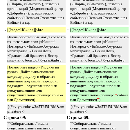
(«Шарп», «Самсунг»), названия
(«Шарп», «Самсунг»), названия
организаций (Медицинский центр
организаций (Медицинский центр
«Добробут»); исторических
«Добробут»); исторических
событий («Великая Отечественная
событий («Великая Отечественная
Война») и т.д.
Война») и т.д.
-
+
[[Image:ИС4.jpg]]<br>
[[Image:ИС4.jpg]]<br>
Имена собственные могут состоять
Имена собственные могут состоять
из нескольких слов («Нижний
из нескольких слов («Нижний
Новгород», «Байкало-Амурская
Новгород», «Байкало-Амурская
магистраль», «Тихий Дон»,
магистраль», «Тихий Дон»,
«Гранатовый браслет»). Всегда
«Гранатовый браслет»). Всегда
пишутся с большой буквы.&nbsp;
пишутся с большой буквы.&nbsp;
Посмотрите видео «Рисунки на
Посмотрите видео «Рисунки на
руках». Дайте наименование
руках». Дайте наименование
каждому рисунку и обратите
каждому рисунку и обратите
внимание под какой разряд оно
внимание под какой разряд оно
-
+
подходит – одушевленное или
подходит – одушевленное или
неодушевленное имя
неодушевленное имя
существительное (пример: собака
существительное (пример:
''
собака
или Долматинец)
или Долматинец
''
)
{{#ev:youtube|w3o5T6I5UBM&am
{{#ev:youtube|w3o5T6I5UBM&am
p;feature}}
p;feature}}
Строка 69:
Строка 69:
*''Собирательные'' имена
*''Собирательные'' имена
существительные называют
существительные называют