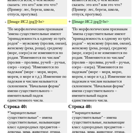
сказать: это кто? или это что?
сказать: это кто? или это что?
(Пример: лес, береза, школа,
(Пример: лес, береза, школа,
отпуск, прогулка).
отпуск, прогулка).
-
+
[[Image:ИС2.jpg]]<br>
[[Image:ИС2.jpg]]<br>
''По морфологическим признакам
''По морфологическим признакам
''имена существительные имеют
''имена существительные имеют
''принадлежность к одному из трёх
''принадлежность к одному из трёх
родов'' – мужскому (пролив, океан),
родов'' – мужскому (пролив, океан),
женскому (река, роща), среднему
женскому (река, роща), среднему
(море, озеро) и не изменяются по
(море, озеро) и не изменяются по
родам. ''Изменяются по числам''
родам. ''Изменяются по числам''
(пролив – проливы, ручей – ручьи,
(пролив – проливы, ручей – ручьи,
озеро - озера). ''Изменяются по
озеро - озера). ''Изменяются по
падежам'' (море – моря, морю,
падежам'' (море – моря, морю,
морем, о море и т.д.). Изменение по
морем, о море и т.д.). Изменение по
падежам и числам называется
падежам и числам называется
склонением. ''Начальная форма''
склонением. ''Начальная форма''
имени существительного –
имени существительного –
именительный падеж
именительный падеж
единственного числа.
единственного числа.
Строка 40:
Строка 40:
*''нарицательные
*''нарицательные
существительные'' – имена
существительные'' – имена
существительные, называющие
существительные, называющие
класс однородных предметов –
класс однородных предметов –
девочка, зима, животное, птица,
девочка, зима, животное, птица,