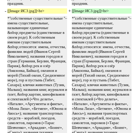
праздник.
праздник.
-
+
[[Image:ИС3.jpg]]<br>
[[Image:ИС3.jpg]]<br>
*''собственные существительные ''–
*''собственные существительные ''–
имена существительные,
имена существительные,
называющие единичные
называющие единичные
&nbsp;предметы (единственные в
&nbsp;предметы (единственные в
своем роде). К собственным
своем роде). К собственным
именам существительным
именам существительным
&nbsp;относятся: имена, отчества,
&nbsp;относятся: имена, отчества,
фамилии людей (Иванов Сергей
фамилии людей (Иванов Сергей
Николаевич); названия городов и
Николаевич); названия городов и
стран (Германия, Берлин, Франция,
стран (Германия, Берлин, Франция,
Париж), &nbsp;рек и озёр
Париж), &nbsp;рек и озёр
(Амазонка, Байкал), океанов и
(Амазонка, Байкал), океанов и
морей (Тихий океан, Средиземное
морей (Тихий океан, Средиземное
море), гор и пустынь (Тибет,
море), гор и пустынь (Тибет,
Сахара); клички животных (Тузик,
Сахара); клички животных (Тузик,
Малыш); названия книг, журналов и
Малыш); названия книг, журналов и
газет, &nbsp;картин, кинофильмов
газет, &nbsp;картин, кинофильмов
и спектаклей («Что делать»,
и спектаклей («Что делать»,
«Натали», «Аргументы и факты»,
«Натали», «Аргументы и факты»,
«Мона Лиза», «Бетмен», «Юнона и
«Мона Лиза», «Бетмен», «Юнона и
Авось»); названия транспортных
Авось»); названия транспортных
средств – кораблей, поездов,
средств – кораблей, поездов,
самолетов, паромов («Тарас
самолетов, паромов («Тарас
Шевченко», «Аркадия», «Боинг»,
Шевченко», «Аркадия», «Боинг»,
«Смат»); названия техники
«Смат»); названия техники