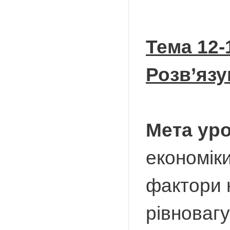
Тема 12-
Розв’язу
Мета уро
економіки
фактори н
рівновагу