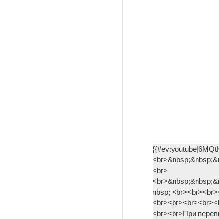
{{#ev:youtube|6MQ
<br>&nbsp;&nbsp;&
<br>
<br>&nbsp;&nbsp;&
nbsp; <br><br><br
<br><br><br><br><
<br><br>При переви