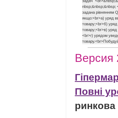
задач'''<br>&nbsp;
nbsp;&nbsp;&nbsp; <
задана рівнянням QS
якщо:<br>а) уряд вв
товару;<br>б) уряд 
товару;<br>в) уряд 
<br>г) урядом уведе
товару.<br>Побудуй
Версия 
Гіпермар
Повні ур
ринкова 