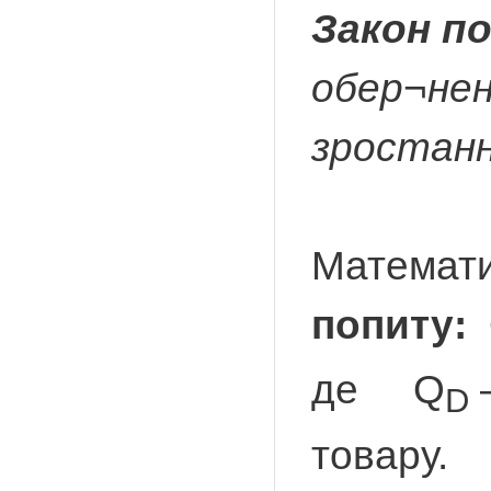
Закон по
обер¬нен
зростання
Математи
попиту:
де Q
–
D
товару.