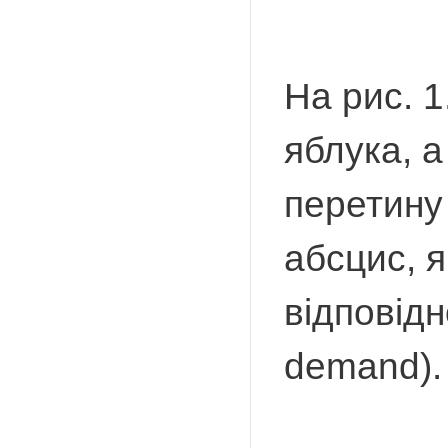
На рис. 1
яблука, а
перетину 
абсцис, я
відповідн
demand).