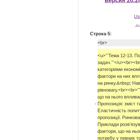
Версия 20:24
Us
←
Строка 5:
<br>
<u>'''Тема 12-13. П
задач.'''</u><br><b
категоріями економі
фактори на них впли
на ринку.&nbsp; На
рівновагу.<br><br>''
що на нього вплива
-
Пропозиція: зміст т
Еластичність попиту
пропозиції. Ринкова
Приклади розв'язува
фактори, що на ньо
потребу у певних т