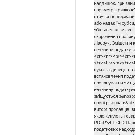
надлишок, при зани
параметрів ринково
втручання держави,
або надає їм субси
збільшення витрат 
скорочення пропон
ліворуч. Зміщення 
величини податку, 
<br><br><br><br><
<br><br><br><br><
сума з одиниці това
встановлення подат
пропонування зміщу
величину податку&n
зміщується з&nbsp;&
нової рівноваги&nb
виторг продавців, в
якою купують товар
PD=PS+Т. <br>Площ
податкових надходж