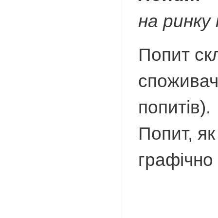
на ринку
Попит скл
споживач
попитів).
Попит, як
графічно 