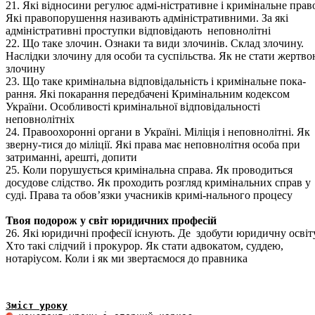
21. Які відносини регулює адмі-ністративне і кримінальне прав
Які правопорушення називають адміністративними. За які
адміністративні проступки відповідають неповнолітні
22. Що таке злочин. Ознаки та види злочинів. Склад злочину.
Наслідки злочину для особи та суспільства. Як не стати жертв
злочину
23. Що таке кримінальна відповідальність і кримінальне пока-
рання. Які покарання передбачені Кримінальним кодексом
України. Особливості кримінальної відповідальності
неповнолітніх
24. Правоохоронні органи в Україні. Міліція і неповнолітні. Як
зверну-тися до міліції. Які права має неповнолітня особа при
затриманні, арешті, допити
25. Коли порушується кримінальна справа. Як проводиться
досудове слідство. Як проходить розгляд кримінальних справ у
суді. Права та обов’язки учасників кримі-нального процесу
Твоя подорож у світ юридичних професій
26. Які юридичні професії існують. Де здобути юридичну освіту
Хто такі слідчий і прокурор. Як стати адвокатом, суддею,
нотаріусом. Коли і як ми звертаємося до правника
Зміст уроку