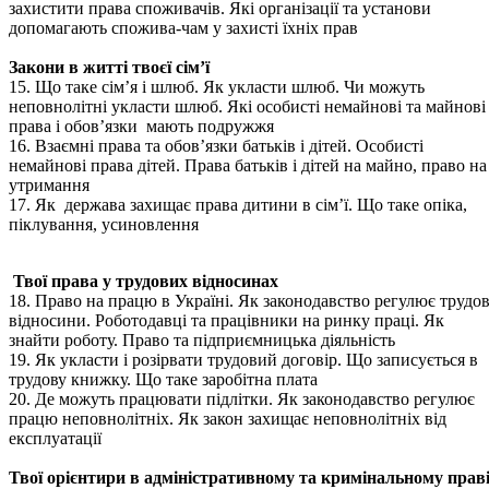
захистити права споживачів. Які організації та установи
допомагають спожива-чам у захисті їхніх прав
Закони в житті твоєї сім’ї
15. Що таке сім’я і шлюб. Як укласти шлюб. Чи можуть
неповнолітні укласти шлюб. Які особисті немайнові та майнові
права і обов’язки мають подружжя
16. Взаємні права та обов’язки батьків і дітей. Особисті
немайнові права дітей. Права батьків і дітей на майно, право на
утримання
17. Як держава захищає права дитини в сім’ї. Що таке опіка,
піклування, усиновлення
Твої права у трудових відносинах
18. Право на працю в Україні. Як законодавство регулює трудов
відносини. Роботодавці та працівники на ринку праці. Як
знайти роботу. Право та підприємницька діяльність
19. Як укласти і розірвати трудовий договір. Що записується в
трудову книжку. Що таке заробітна плата
20. Де можуть працювати підлітки. Як законодавство регулює
працю неповнолітніх. Як закон захищає неповнолітніх від
експлуатації
Твої орієнтири в адміністративному та кримінальному прав