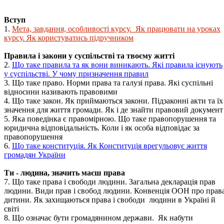
Вступ
1.
Мета, завдання, особливості курсу. Як працювати на уроках
курсу. Як користуватись підручником
Правила і закони у суспільстві та твоєму житті
2.
Що таке правила та як вони виникають. Які правила існують
у суспільстві. У чому призначення правил
3. Що таке право. Норми права та галузі права. Які суспільні
відносини називають правовими
4. Що таке закон. Як приймаються закони. Підзаконні акти та їх
значення для життя громади. Як і де знайти правовий документ
5. Яка поведінка є правомірною. Що таке правопорушення та
юридична відповідальність. Коли і як особа відповідає за
правопорушення
6.
Що таке конституція. Як Конституція врегульовує життя
громадян України
Ти - людина, значить маєш права
7. Що таке права і свободи людини. Загальна декларація прав
людини. Види прав і свобод людини. Конвенція ООН про прав
дитини. Як захищаються права і свободи людини в Україні й
світі
8. Що означає бути громадянином держави. Як набути