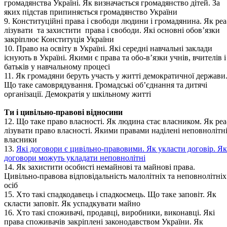
громадянства Україні. Як визначається громадянство дітей. За
яких підстав припиняється громадянство України
9. Конституційні права і свободи людини і громадянина. Як реа
лізувати та захистити права і свободи. Які основні обов’язки
закріплює Конституція України
10. Право на освіту в Україні. Які середні навчальні заклади
існують в Україні. Якими є права та обо-в’язки учнів, вчителів і
батьків у навчальному процесі
11. Як громадяни беруть участь у житті демократичної держави
Що таке самоврядування. Громадські об’єднання та дитячі
організації. Демократія у шкільному житті
Ти і цивільно-правові відносини
12. Що таке право власності. Як людина стає власником. Як реа
лізувати право власності. Якими правами наділені неповнолітн
власники
13.
Які договори є цивільно-правовими. Як укласти договір. Як
договори можуть укладати неповнолітні
14. Як захистити особисті немайнові та майнові права.
Цивільно-правова відповідальність малолітніх та неповнолітніх
осіб
15. Хто такі спадкодавець і спадкоємець. Що таке заповіт. Як
скласти заповіт. Як успадкувати майно
16. Хто такі споживачі, продавці, виробники, виконавці. Які
права споживачів закріплені законодавством України. Як