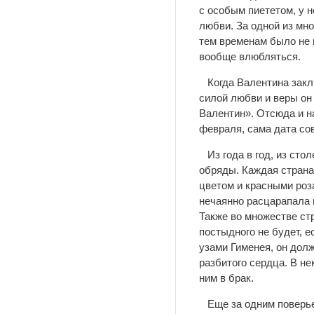
с особым пиететом, у н
любви. За одной из мно
тем временам было не п
вообще влюбляться.
Когда Валентина заклю
силой любви и веры он
Валентин». Отсюда и 
февраля, сама дата со
Из года в год, из стол
обряды. Каждая страна
цветом и красными роз
нечаянно расцарапала н
Также во множестве стр
постыдного не будет, е
узами Гименея, он дол
разбитого сердца. В не
ним в брак.
Еще за одним поверь