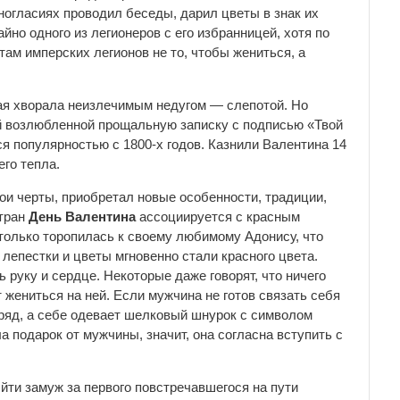
зногласиях проводил беседы, дарил цветы в знак их
йно одного из легионеров с его избранницей, хотя по
ам имперских легионов не то, чтобы жениться, а
рая хворала неизлечимым недугом — слепотой. Но
оей возлюбленной прощальную записку с подписью «Твой
ся популярностью с 1800-х годов. Казнили Валентина 14
го тепла.
ои черты, приобретал новые особенности, традиции,
стран
День Валентина
ассоциируется с красным
только торопилась к своему любимому Адонису, что
лепестки и цветы мгновенно стали красного цвета.
 руку и сердце. Некоторые даже говорят, что ничего
 жениться на ней. Если мужчина не готов связать себя
ряд, а себе одевает шелковый шнурок с символом
а подарок от мужчины, значит, она согласна вступить с
ти замуж за первого повстречавшегося на пути