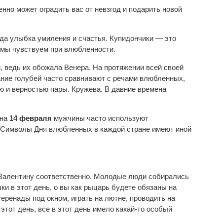
енно может оградить вас от невзгод и подарить новой
гда улыбка умиления и счастья. Купидончики — это
ю мы чувствуем при влюбленности.
и, ведь их обожала Венера. На протяжении всей своей
ание голубей часто сравнивают с речами влюбленных,
 и верностью пары. Кружева. В давние времена
 на
14 февраля
мужчины часто используют
. Символы Дня влюбленных в каждой стране имеют иной
 Валентину соответственно. Молодые люди собирались
и в этот день, о вы как рыцарь будете обязаны на
 серенады под окном, играть на лютне, проводить на
тот день, все в этот день имело какай-то особый