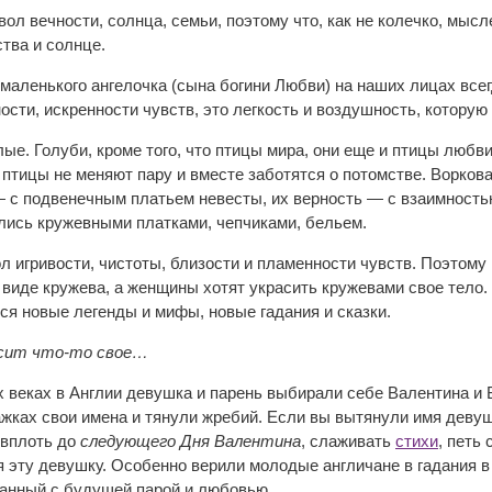
ол вечности, солнца, семьи, поэтому что, как не колечко, мысл
тва и солнце.
маленького ангелочка (сына богини Любви) на наших лицах все
ости, искренности чувств, это легкость и воздушность, котору
лые. Голуби, кроме того, что птицы мира, они еще и птицы любв
 птицы не меняют пару и вместе заботятся о потомстве. Ворков
с подвенечным платьем невесты, их верность — с взаимностью
ись кружевными платками, чепчиками, бельем.
л игривости, чистоты, близости и пламенности чувств. Поэтому
 виде кружева, а женщины хотят украсить кружевами свое тело
ся новые легенды и мифы, новые гадания и сказки.
осит что-то свое…
х веках в Англии девушка и парень выбирали себе Валентина и
ажках свои имена и тянули жребий. Если вы вытянули имя девушк
 вплоть до
следующего Дня Валентина
, слаживать
стихи
, петь
эту девушку. Особенно верили молодые англичане в гадания в э
занный с будущей парой и любовью.