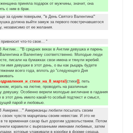
 женщина приняла подарок от мужчины, значит, она
ить с ним в брак.
е за одним поверьем, '''в День Святого Валентина'''
ушка должна выйти замуж за первого повстречавшегося
у, независимо от ее желания.
а привносит что-то свое… ''
'В Англии... '''В средних веках в Англии девушка и парень
 Валентина и Валентину соответственно. Молодые люди
сте, писали на бумажках свои имена и тянули жребий.
ли имя девушки в этот день, о вы как рыцарь будете
тяжении всего года, вплоть до ''следующего Дня
лаживать
оздравления_и_стихи_на_8_марта!|
стихи
]]
, петь
кном, играть на лютне, проводить на различные
у девушку. Особенно верили молодые англичане в гадания
е в этот день имело какай-то особый подтекст и смысл,
удущей парой и любовью.
; В Америке…''' Американцы любили посылать своим
 своих чувств марципаны своим невестам. И это не
 в те временная сахар был дорогим удовольствием. Потом
енили карамели с вырезанными именами любимых, затем
ладки, которые улаживали в коробки в форме сердца.