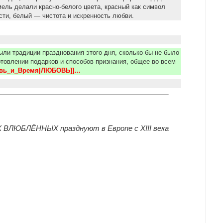
ель делали красно-белого цвета, красный как символ
сти, белый — чистота и искренность любви.
ыли традиции празднования этого дня, сколько бы не было
отовлении подарков и способов признания, общее во всем
овь_и_Время|ЛЮБОВЬ]]… 
Х ВЛЮБЛЁННЫХ празднуют в Европе с ХIII века