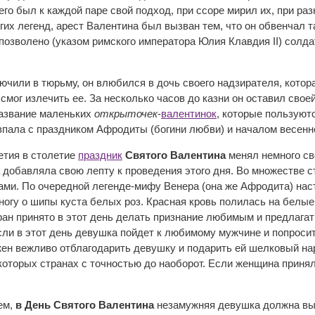
его был к каждой паре свой подход, при ссоре мирил их, при ра
гих легенд, арест Валентина был вызван тем, что он обвенчал та
озволено (указом римского императора Юлия Клавдия II) солдат
чили в тюрьму, он влюбился в дочь своего надзирателя, кото
 смог излечить ее. За несколько часов до казни он оставил св
название маленьких
открыточек
-
валентинок
, которые пользуют
впала с праздником Афродиты (богини любви) и началом весенне
етия в столетие
праздник
Святого Валентина
менял немного св
 добавляла свою лепту к проведения этого дня. Во множестве 
ами. По очередной легенде-мифу Венера (она же Афродита) нас
огу о шипы куста белых роз. Красная кровь полилась на белые 
ан принято в этот день делать признание любимым и предлагать
сли в этот день девушка пойдет к любимому мужчине и попросит
жен вежливо отблагодарить девушку и подарить ей шелковый на
которых странах с точностью до наоборот. Если женщина принял
ем,
в День Святого Валентина
незамужняя девушка должна вый