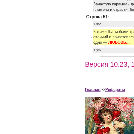
Зачастую карамель де
пламени и страсти, б
Строка 51:
<br>
Какими бы ни были тр
-
отличий в приготовле
одно —
ЛЮБОВЬ… 
<br>
Версия 10:23, 
Главная
>>
Рефераты