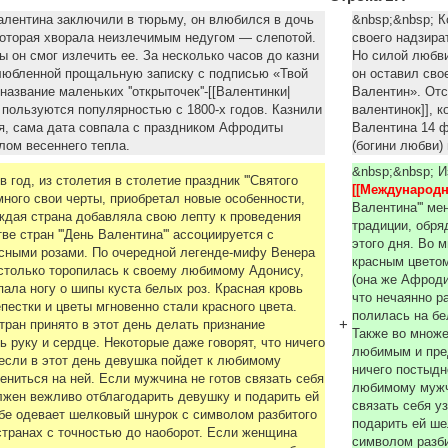
алентина заключили в тюрьму, он влюбился в дочь
&nbsp;&nbsp; К
которая хворала неизлечимым недугом — слепотой.
своего надзира
ы он смог излечить ее. За несколько часов до казни
Но силой любви
злюбленной прощальную записку с подписью «Твой
он оставил сво
азвание маленьких ''открыточек''-[[Валентинки|
Валентин». Отсю
е пользуются популярностью с 1800-х годов. Казнили
валентинок]], 
я, сама дата совпала с праздником Афродиты
Валентина 14 
алом весеннего тепла.
(богини любви)
&nbsp;&nbsp; Из
в год, из столетия в столетие праздник '''Святого
[[Международ
емного свои черты, приобретал новые особенности,
Валентина''' м
ждая страна добавляла свою лепту к проведения
традиции, обря
ве стран '''День Валентина''' ассоциируется с
этого дня. Во м
асными розами. По очередной легенде-мифу Венера
красным цветом
столько торопилась к своему любимому Адонису,
(она же Афроди
пала ногу о шипы куста белых роз. Красная кровь
что нечаянно р
пестки и цветы мгновенно стали красного цвета.
полилась на бе
+
тран принято в этот день делать признание
Также во множе
 руку и сердце. Некоторые даже говорят, что ничего
любимым и пред
 если в этот день девушка пойдет к любимому
ничего постыдн
ениться на ней. Если мужчина не готов связать себя
любимому мужчи
лжен вежливо отблагодарить девушку и подарить ей
связать себя у
бе одевает шелковый шнурок с символом разбитого
подарить ей ше
странах с точностью до наоборот. Если женщина
символом разби