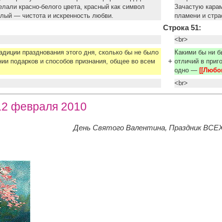
лали красно-белого цвета, красный как символ
Зачастую карам
елый — чистота и искренность любви.
пламени и стра
Строка 51:
<br>
адиции празднования этого дня, сколько бы не было
Какими бы ни б
+
нии подарков и способов признания, общее во всем
отличий в приг
одно —
[[Люб
<br>
12 февраля 2010
День Святого Валентина, Праздник ВСЕ