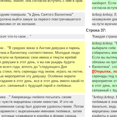
жчины, значит, она согласна вступить с ним в брак.
наоборот. Если
согласна вступ
дним поверьем, '''в День Святого Валентина'''
&nbsp;&nbsp; Ещ
должна выйти замуж за первого повстречавшегося
незамужняя дев
ависимо от ее желания.
на пути мужчин
Строка 37:
осит что-то свое… ''
''Каждая стран
&nbsp;&nbsp; ''
ии... '''В средних веках в Англии девушка и парень
выбирали себе
тина и Валентину соответственно. Молодые люди
собирались вме
исали на бумажках свои имена и тянули жребий.
Если вы вытяну
 девушки в этот день, о вы как рыцарь будете
обязаны на про
+
и всего года, вплоть до ''следующего Дня
Валентина'', с
ь стихи, петь серенады под окном, играть на лютне,
[[Открытки,_п
ые мероприятия эту девушку. Особенно верили
серенады под о
адания в этот день, все в этот день имело какай-то
мероприятия эт
мысл, связанный с будущей парой и любовью.
в этот день, вс
связанный с б
ерике…''' Американцы любили посылать своим
'''&nbsp;&nbsp
 чувств марципаны своим невестам. И это не
любимым в знак
временная сахар был дорогим удовольствием. Потом
банально, ведь
карамели с вырезанными именами любимых, затем
марципаны зам
 которые улаживали в коробки в форме сердца.
конфеты и шоко