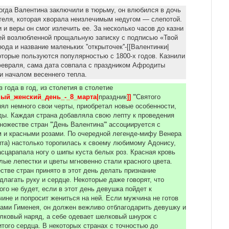
огда Валентина заключили в тюрьму, он влюбился в дочь
теля, которая хворала неизлечимым недугом — слепотой.
 и веры он смог излечить ее. За несколько часов до казни
ей возлюбленной прощальную записку с подписью «Твой
да и название маленьких ''открыточек''-[[Валентинки|
которые пользуются популярностью с 1800-х годов. Казнили
февраля, сама дата совпала с праздником Афродиты
 и началом весеннего тепла.
 года в год, из столетия в столетие
ный_женский_день_-_8_марта|
праздник
]] 
'''Святого
енял немного свои черты, приобретал новые особенности,
ды. Каждая страна добавляла свою лепту к проведения
ножестве стран '''День Валентина''' ассоциируется с
 и красными розами. По очередной легенде-мифу Венера
та) настолько торопилась к своему любимому Адонису,
асцарапала ногу о шипы куста белых роз. Красная кровь
лые лепестки и цветы мгновенно стали красного цвета.
стве стран принято в этот день делать признание
лагать руку и сердце. Некоторые даже говорят, что
ого не будет, если в этот день девушка пойдет к
не и попросит жениться на ней. Если мужчина не готов
зами Гименея, он должен вежливо отблагодарить девушку и
лковый наряд, а себе одевает шелковый шнурок с
того сердца. В некоторых странах с точностью до