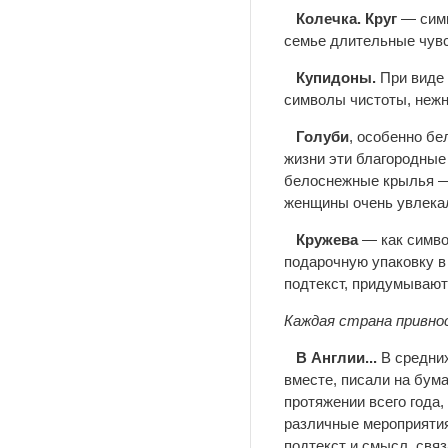
Колечка. Круг
— симв
семье длительные чувс
Купидоны.
При виде 
символы чистоты, нежн
Голуби
, особенно бе
жизни эти благородные
белоснежные крылья — 
женщины очень увлекал
Кружева
— как симво
подарочную упаковку в
подтекст, придумывают
Каждая страна привн
В Англии...
В средни
вместе, писали на бум
протяжении всего года,
различные мероприятия 
подтекст и смысл, свя