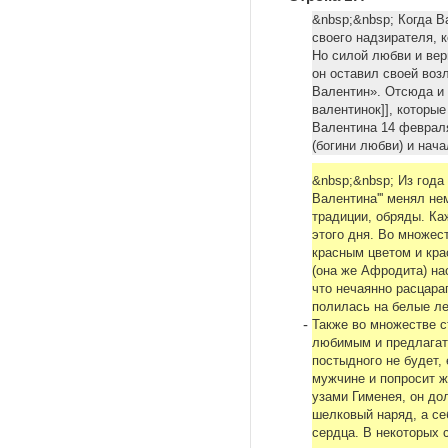
&nbsp;&nbsp; Когда В
своего надзирателя, 
Но силой любви и вер
он оставил своей во
Валентин». Отсюда и н
валентинок]], которы
Валентина 14 феврал
(богини любви) и нач
&nbsp;&nbsp; Из года 
Валентина''' менял н
традиции, обряды. Ка
этого дня. Во множест
красным цветом и кр
(она же Афродита) на
что нечаянно расцара
полилась на белые ле
-
Также во множестве с
любимым и предлагать
постыдного не будет,
мужчине и попросит ж
узами Гименея, он до
шелковый наряд, а се
сердца. В некоторых 