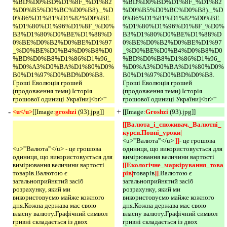
%BD%D0%BD%D1%8F_%D1%82
%BD%D0%BD%D1%8F_%D1%82
%D0%B5%D0%BC%D0%B8)._%D
%D0%B5%D0%BC%D0%B8)._%D
0%86%D1%81%D1%82%D0%BE
0%86%D1%81%D1%82%D0%BE
%D1%80%D1%96%D1%8F_%D0%
%D1%80%D1%96%D1%8F_%D0%
B3%D1%80%D0%BE%D1%88%D
B3%D1%80%D0%BE%D1%88%D
0%BE%D0%B2%D0%BE%D1%97
0%BE%D0%B2%D0%BE%D1%97
_%D0%BE%D0%B4%D0%B8%D0
_%D0%BE%D0%B4%D0%B8%D0
%BD%D0%B8%D1%86%D1%96_
%BD%D0%B8%D1%86%D1%96_
%D0%A3%D0%BA%D1%80%D0%
%D0%A3%D0%BA%D1%80%D0%
B0%D1%97%D0%BD%D0%B8.
B0%D1%97%D0%BD%D0%B8.
Гроші Еволюція грошей
Гроші Еволюція грошей
(продовження теми) Історія
(продовження теми) Історія
грошової одиниці України]<br>'''
грошової одиниці України]<br>'''
-
+
<u</u>
[[Image:
groshzi 
(93).jpg]]
[[Image:
Groshzi 
(93).jpg]]
[[Валюта_і_споживач._Валютні_
курси.Повні_уроки|
<u>'''Валюта'''</u>
]]
- це грошова
<u>'''Валюта'''</u> - це грошова
одиниця, що використовується для
одиниця, що використовується для
вимірювання величини вартості
вимірювання величини вартості
[[Екологічне_маркірування_това
товарів.Валютою є
рів|
товарів
]]
.Валютою є
загальноприйнятий засіб
загальноприйнятий засіб
розрахунку, який ми
розрахунку, який ми
використовуємо майже кожного
використовуємо майже кожного
дня.Кожна держава має свою
дня.Кожна держава має свою
власну валюту.Графічний символ
власну валюту.Графічний символ
гривні складається із двох
гривні складається із двох