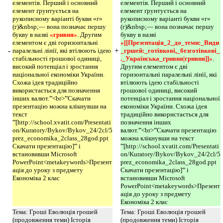
елементів. Перший і основний
елементів. Перший і основний
елемент ґрунтується на
елемент ґрунтується на
рукописному варіанті букви «г»
рукописному варіанті букви «г»
(г)&nbsp;— вона позначає першу
(г)&nbsp;— вона позначає першу
букву в назві
«гривня»
. Другим
букву в назві
елементом є дві горизонтальні
«[[Презентація_2_до_теми:_Види
-
+
паралельні лінії, які втілюють ідею
_гршей:_готівкові,_безготівкові_
стабільності грошової одиниці,
._Українська_гривня|гривня]]»
.
високий потенціал і зростання
Другим елементом є дві
національної економіки України.
горизонтальні паралельні лінії, які
Схожа ідея традиційно
втілюють ідею стабільності
використається для позначення
грошової одиниці, високий
інших валют.'''<br>'''Скачати
потенціал і зростання національної
презентацію можна клікнувши на
економіки України. Схожа ідея
текст
традиційно використається для
'''[http://school.xvatit.com/Presentati
позначення інших
on/Kuratory/Bykov/Bykov_24/2cl/5
валют.'''<br>'''Скачати презентацію
prez_economika_2class_28god.ppt
можна клікнувши на текст
Скачати презентацію]''' і
'''[http://school.xvatit.com/Presentati
встановивши Microsoft
on/Kuratory/Bykov/Bykov_24/2cl/5
PowerPoint<metakeywords>Презент
prez_economika_2class_28god.ppt
ація до уроку з предмету
Скачати презентацію]''' і
Економіка 2 клас
встановивши Microsoft
PowerPoint<metakeywords>Презент
ація до уроку з предмету
Економіка 2 клас
Тема: Гроші Еволюція грошей
Тема: Гроші Еволюція грошей
(продовження теми) Історія
(продовження теми) Історія