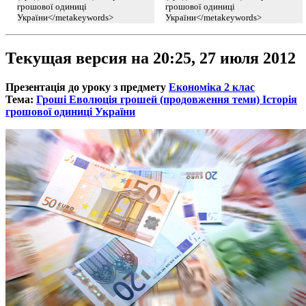
грошової одиниці
грошової одиниці
України</metakeywords>
України</metakeywords>
Текущая версия на 20:25, 27 июля 2012
Презентація до уроку з предмету
Економіка 2 клас
Тема:
Гроші Еволюція грошей (продовження теми) Історія
грошової одиниці України