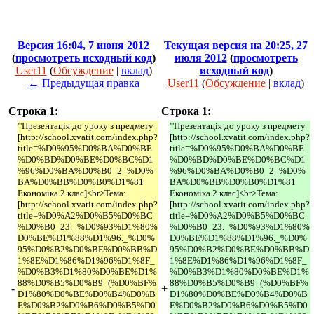
Версия 16:04, 7 июня 2012
Текущая версия на 20:25, 27
(
просмотреть исходный код
)
июля 2012
(
просмотреть
User11
(
Обсуждение
|
вклад
)
исходный код
)
← Предыдущая правка
User11
(
Обсуждение
|
вклад
)
Строка 1:
Строка 1:
'''Презентація до уроку з предмету
'''Презентація до уроку з предмету
[http://school.xvatit.com/index.php?
[http://school.xvatit.com/index.php?
title=%D0%95%D0%BA%D0%BE
title=%D0%95%D0%BA%D0%BE
%D0%BD%D0%BE%D0%BC%D1
%D0%BD%D0%BE%D0%BC%D1
%96%D0%BA%D0%B0_2_%D0%
%96%D0%BA%D0%B0_2_%D0%
BA%D0%BB%D0%B0%D1%81
BA%D0%BB%D0%B0%D1%81
Економіка 2 клас]<br>Тема:
Економіка 2 клас]<br>Тема:
[http://school.xvatit.com/index.php?
[http://school.xvatit.com/index.php?
title=%D0%A2%D0%B5%D0%BC
title=%D0%A2%D0%B5%D0%BC
%D0%B0_23._%D0%93%D1%80%
%D0%B0_23._%D0%93%D1%80%
D0%BE%D1%88%D1%96._%D0%
D0%BE%D1%88%D1%96._%D0%
95%D0%B2%D0%BE%D0%BB%D
95%D0%B2%D0%BE%D0%BB%D
1%8E%D1%86%D1%96%D1%8F_
1%8E%D1%86%D1%96%D1%8F_
%D0%B3%D1%80%D0%BE%D1%
%D0%B3%D1%80%D0%BE%D1%
88%D0%B5%D0%B9_(%D0%BF%
88%D0%B5%D0%B9_(%D0%BF%
-
+
D1%80%D0%BE%D0%B4%D0%B
D1%80%D0%BE%D0%B4%D0%B
E%D0%B2%D0%B6%D0%B5%D0
E%D0%B2%D0%B6%D0%B5%D0