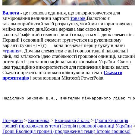
Валюта
- це грошова одиниця, що використовується для
вимірювання величини вартості
товарів
.Валютою є
загальноприйнятий засіб розрахунку, який ми використовуємо
майже кожного дня.Кожна держава має свою власну
валюту.Графічний символ гривні складається із двох елементів.
Перший і основний елемент ґрунтується на рукописному
варіанті букви «г» (г) — вона позначає першу букву в назві
«
гривня
». Другим елементом є дві горизонтальні паралельні
лінії, які втілюють ідею стабільності грошової одиниці, високий
потенціал і зростання національної економіки України. Схожа
ідея традиційно використається для позначення інших валют.
Скачати презентацію можна клікнувши на текст
Скачати
презентацію
і встановивши Microsoft PowerPoint
Надіслано Биковим Д.Я., вчителем Міжнародного ліцею "Гр
Предмети
>
Економіка
>
Економіка 2 клас
>
Гроші Еволюція
грошей (продовження теми) Історія грошової одиниці України
Гроші Еволюція грошей (продовження теми) Історія грошової