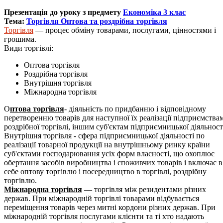
Презентація до уроку з предмету
Економіка 3 клас
Тема:
Торгівля Оптова та роздрібна торгівля
Торгівля
— процес обміну товарами, послугами, цінностями і
грошима.
Види торгівлі:
Оптова торгівля
Роздрібна торгівля
Внутрішня торгівля
Міжнародна торгівля
О
птова торгівля
- діяльність по придбанню і відповідному
перетворенню товарів для наступної їх реалізації підприємства
роздрібної торгівлі, іншим суб'єктам підприємницької діяльност
Внутрішня торгівля - сфера підприємницької діяльності по
реалізації товарної продукції на внутрішньому ринку країни
суб'єктами господарювання усіх форм власності, що охоплює
обертання засобів виробництва і споживчих товарів і включає в
себе оптову торгівлю і посередництво в торгівлі, роздрібну
торгівлю.
Міжнародна торгівля
— торгівля між резидентами різних
держав. При міжнародній торгівлі товарами відбувається
переміщення товарів через митні кордони різних держав. При
міжнародній торгівля послугами клієнти та ті хто надають