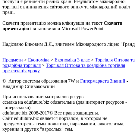
послуги є резиденти різних країн. Результатом міжнародної
торгівлі є виникнення світового ринку та міжнародний поділ
праці.
Скачати презентацію можна клікнувши на текст
Скачати
презентацію
і встановивши Microsoft PowerPoint
Надіслано Биковим Д.Я., вчителем Міжнародного ліцею "Гранд
Предмети
>
Економіка
>
Економіка 3 клас
>
Торгівля Оптова та
роздрібна торгівля
>
Торгівля Оптова та роздрібна торгівля
презентація уроку
© Автор системы образования 7W и
Гипермаркета Знаний
-
Владимир Спиваковский
При использовании материалов ресурса
ссылка на edufuture.biz обязательна (для интернет ресурсов -
гиперссылка).
edufuture.biz 2008-2017© Все права защищены.
Сайт edufuture.biz является порталом, в котором не
предусмотрены темы политики, наркомании, алкоголизма,
курения и других "взрослых" тем.