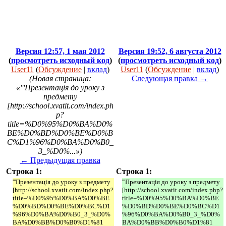
Версия 12:57, 1 мая 2012
Версия 19:52, 6 августа 2012
(
просмотреть исходный код
)
(
просмотреть исходный код
)
User11
(
Обсуждение
|
вклад
)
User11
(
Обсуждение
|
вклад
)
(Новая страница:
Следующая правка →
«'''Презентація до уроку з
предмету
[http://school.xvatit.com/index.ph
p?
title=%D0%95%D0%BA%D0%
BE%D0%BD%D0%BE%D0%B
C%D1%96%D0%BA%D0%B0_
3_%D0%...»)
← Предыдущая правка
Строка 1:
Строка 1:
'''Презентація до уроку з предмету
'''Презентація до уроку з предмету
[http://school.xvatit.com/index.php?
[http://school.xvatit.com/index.php?
title=%D0%95%D0%BA%D0%BE
title=%D0%95%D0%BA%D0%BE
%D0%BD%D0%BE%D0%BC%D1
%D0%BD%D0%BE%D0%BC%D1
%96%D0%BA%D0%B0_3_%D0%
%96%D0%BA%D0%B0_3_%D0%
BA%D0%BB%D0%B0%D1%81
BA%D0%BB%D0%B0%D1%81